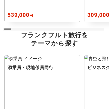
ガルミッシュ パルテンキルヘン
539,000
309,00
円
コブレンツ
フランクフルト旅行を
シュパイアー
テーマから探す
チュービンゲン
バーデンバーデン
添乗員・現地係員同行
ビジネス
マインツ
ヴァーネミュンデ
サンクト ゴア