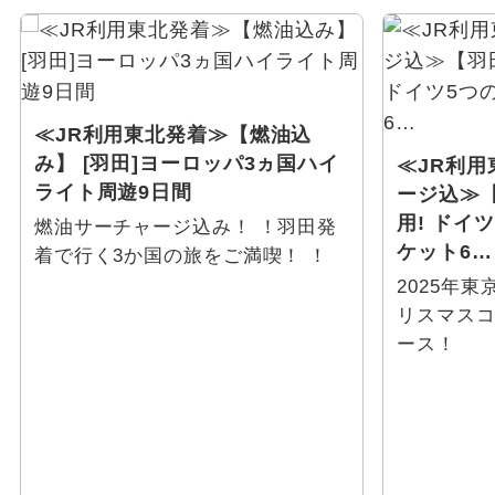
ウェブ限定
マイナウ島
ロマンチック街道
≪JR利用東北発着≫【燃油込
ヴュルツブルク
み】 [羽田]ヨーロッパ3ヵ国ハイ
≪JR利
ライト周遊9日間
ージ込≫
ベルンカステル・クース
用! ドイ
燃油サーチャージ込み！ ！羽田発
ケット6…
ボン
着で行く3か国の旅をご満喫！ ！
2025年
ライプチヒ
リスマスコ
ース！
レーゲンスブルグ
ディンケルスビュール
パッサウ