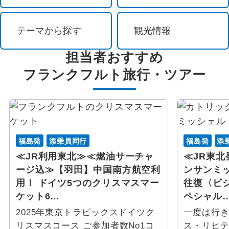
祭り・ショー
シュバンガウ
テーマから探す
観光情報
イルミネーション
デューレン
担当者おすすめ
花 / 自然
ヒルシュベルク
フランクフルト
旅行・ツアー
自然探訪
ヴィースバーデン
登山・ハイキング
リュッセルスハイム
福島発
添乗員同行
福島発
添
オーロラ観賞
ウルム
≪JR利用東北≫≪燃油サーチャ
≪JR東北
ージ込≫【羽田】中国南方航空利
ンサンミ
島めぐり
ゲンゲンバッハ
用！ ドイツ5つのクリスマスマー
往復〈ビ
ケット6…
ペシャル
紅葉
リューベック
2025年東京トラピックスドイツク
一度は行
ビーチ・リゾート
ブリュール
リスマスコース ご参加者数No1コ
ス・リヒテ