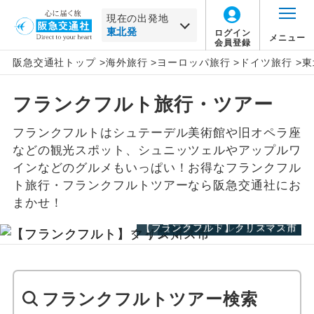
現在の出発地
ログイン
メニュー
会員登録
阪急交通社トップ
>
海外旅行
>
ヨーロッパ旅行
>
ドイツ旅行
>
東
北海道
ヨーロッパ
旅行タイプ
エコノミー
トラピックス
催行確定
この月をすべて選択
フランクフルト旅行・ツアー
家族旅行
プレミアムエコノミー
クリスタルハート
1名催行
東北
ドイツすべて
年
月
フランクフルトはシュテーデル美術館や旧オペラ座
卒業旅行
ビジネス
e-very
2名催行
ミュンヘン
東北すべて
日
月
火
水
木
金
土
などの観光スポット、シュニッツェルやアップルワ
インなどのグルメもいっぱい！お得なフランクフル
ハネムーン
ファースト
フレンドツアー
フランクフルト
青森
三沢
ト旅行・フランクフルトツアーなら阪急交通社にお
まかせ！
この月をすべて選択
長期滞在
ロイヤルコレクション
ローテンブルク
花巻
仙台
【フランクフルト】クリスマス市
【フランクフルト】クリスマス市
【フランクフルト】マイン川
年
月
周遊
その他
ケルン
秋田
大館能代
日
月
火
水
木
金
土
女性限定
ハイデルベルク
山形
庄内
フランクフルトツアー検索