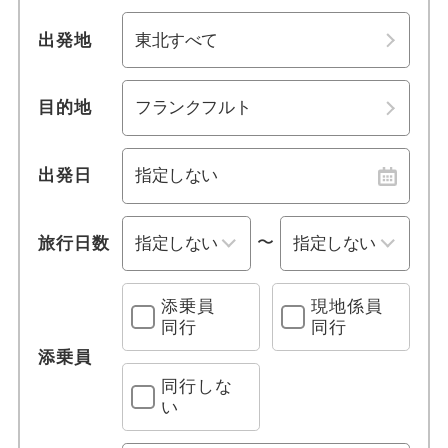
1名参加可能
ホーエンシュバンガウ
福島
出発地
おひとり様参加限定
ベルリン
関東・甲信越
目的地
乗り物
フュッセン
北陸
列車の旅
リューデスハイム
東海
出発日
観光列車
ドレスデン
関西
〜
旅行日数
クルーズ旅行
ニュルンベルク
中国
添乗員
現地係員
同行
同行
レンタカー付き
ポツダム
四国
添乗員
宿泊施設、送迎 他
アウグスブルグ
同行しな
九州・沖縄
い
プールあり
ハンブルグ