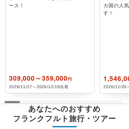
ース！
カ国の人
花見
クヴェトリンブルク
す！
避暑地
ゴスラー
スポーツ体験 / 観戦
ルードヴィヒスブルク
スポーツ観戦
ティティゼー
ゴルフ
フライブルグ
309,000～359,000
1,546,
円
2026/11/27～2026/12/18出発
2026/11/2
その他テーマ
ベルギッシュ グラーバッハ
グルメ
クローンベルグ
あなたへのおすすめ
フランクフルト
旅行・ツアー
テーマパーク
ハノーファー