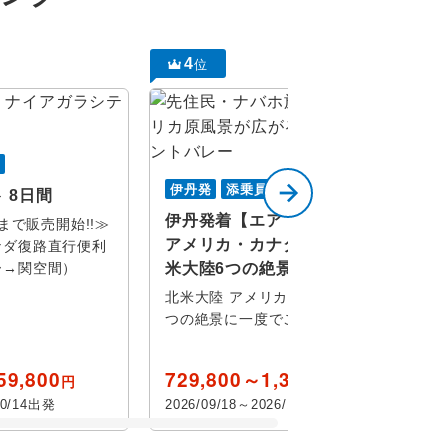
4
位
行
伊丹発
添乗員同行
 8日間
伊丹発着【エア・カナダ利用】
発まで販売開始!!≫
アメリカ・カナダ2か国周遊 北
ナダ復路直行便利
ー→関空間）
米大陸6つの絶景 8日間
北米大陸 アメリカ・カナダが誇る6
つの絶景に一度でご案内！
59,800
729,800～1,379,800
円
円
10/14出発
2026/09/18～2026/10/09出発