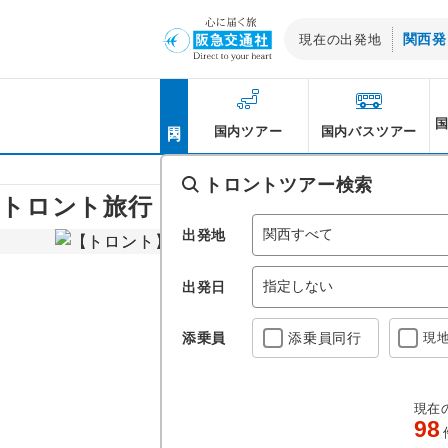
関西発
現在の出発地
北海道発
国内
東北発
国内ツアー
国内バスツアー
関東・甲信越発
阪急交通社トップ
>
海外旅行
>
北米旅行
>
カナダ
トロントツアー検索
トロントはCNタワー
トロント旅行・ツアー
北陸発
いっぱい！お得なトロ
出発地
東海発
関西発
出発日
中国発
添乗員
添乗員
同行
現
四国発
九州・沖縄発
現在
98