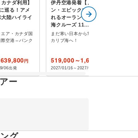
・カナダ利用】
伊丹空港発着【ノルウェージャ
度に巡る！アメ
ン・エピックで航く！】陽光溢
米大陸ハイライ
れるオーランドと楽園のカリブ
海クルーズ 11…
！エア・カナダ国
まだ寒い日本から常夏のリゾート、
国際空港⇔バンク
カリブ海へ！
,639,800
519,000～1,619,000
円
円
09/06出発
2027/01/16～2027/03/20出発
アー
キング