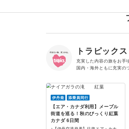
トラピックス
北海道
北米
旅行タイプ
エコノミー
トラピック
催行確定
充実した内容の旅をお手
年
月
家族旅行
東北
プレミアム
クリスタル
1名催行
国内・海外ともに充実の
カナダす
長期滞在
関東・甲信越
ビジネス
e-very
2名催行
日
月
バンクー
1名参加可
北陸
ファースト
フレンドツ
伊丹発
添乗員同行
モントリ
乗り物
東海
ロイヤルコ
【エア・カナダ利用】メープル
カナディ
街道を巡る！秋のびっくり紅葉
列車の旅
関西
その他
カナダ 6日間
ケベック
♪【伊丹空港発着】往復エア・カナ