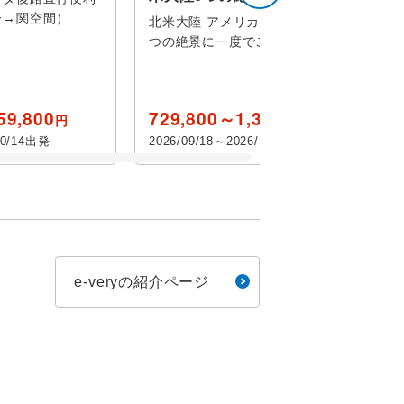
ー→関空間）
北米大陸 アメリカ・カナダが誇る6
ー
つの絶景に一度でご案内！
伊丹
ーク
付き
伊丹又は神戸
59,800
729,800～1,379,800
円
円
ットタウン
10/14出発
2026/09/18～2026/10/09出発
ンタウンシッ
博物館
ョー
ル
e-veryの紹介ページ
観賞
リゾート