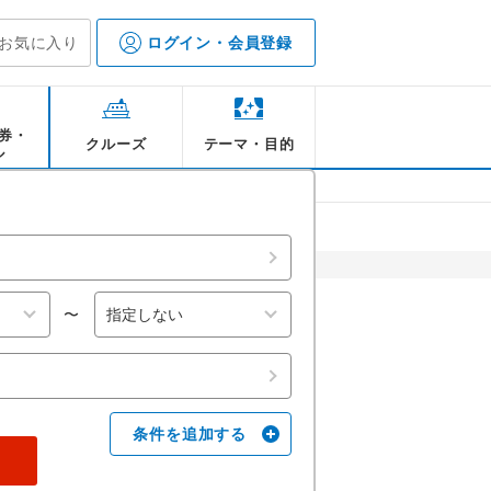
お気に入り
ログイン・会員登録
券・
クルーズ
テーマ・目的
ル
バーなどのグルメも
【トロント】CNタワー スカイドーム
【トロント】CNタワー スカイドーム
【トロント】トロント市庁舎
〜
条件を追加する