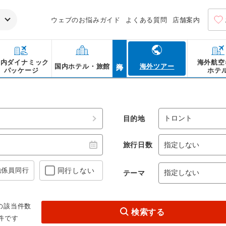
ウェブのお悩みガイド
よくある質問
店舗案内
海外
国内ダイナミック
海外航空
国内ホテル・旅館
海外ツアー
パッケージ
ホテ
旅行
>
関西発 トロント旅行・ツアー
やハーバーフロントなどの観光スポット、チキンウィングやナナイモ
ント旅行・トロントツアーなら阪急交通社におまかせ！
目的地
旅行日数
地係員
同行
同行しない
テーマ
の該当件数
検索する
件です