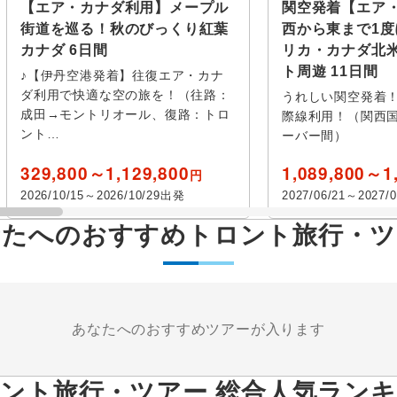
【エア・カナダ利用】メープル
関空発着【エア
街道を巡る！秋のびっくり紅葉
西から東まで1
カナダ 6日間
リカ・カナダ北
ト周遊 11日間
♪【伊丹空港発着】往復エア・カナ
ダ利用で快適な空の旅を！（往路：
うれしい関空発着
成田→モントリオール、復路：トロ
際線利用！（関西
ント…
ーバー間）
329,800～1,129,800
1,089,800～1
円
2026/10/15～2026/10/29出発
2027/06/21～2027/
なたへのおすすめトロント旅行・ツ
あなたへのおすすめツアーが入ります
ント旅行・ツアー 総合人気ラン