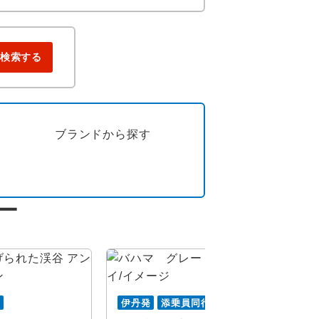
検索する
ブランドから
探す
ー
行
伊丹発
添乗員同行