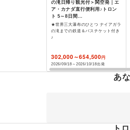
の滝日帰り観光付＞関空発｜エ
ア・カナダ直行便利用♪トロン
ト 5～8日間…
★世界三大瀑布のひとつ ナイアガラ
の滝までの鉄道＆バスチケット付き
♪
302,000～654,500
円
2026/09/18～2026/10/18出発
あ
トロ