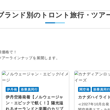
ブランド別のトロント旅行・ツア
ス
頃価格で！
年
月
この月をすべて選択
この月
卒業旅行
ハネムー
エコノミー
ハート
ツアーラインナップを展開します。
べて
周遊
女性限定
火
水
木
金
土
日
月
火
水
木
バー
トロント
ナイアガ
能
おひとり様参加限定
アー
オール
イエローナイフ
バンフ
伊丹発
添乗員同行
関空発
添乗員同
レクション
アンロッキー
レイクルイーズ
ビクトリ
伊丹空港発着【ノルウェージャ
カナダハイライト
観光列車
クルーズ
ン・エピックで航く！】陽光溢
≪2027年10月出
ローレンシャン高原
コロンビ
れるオーランドと楽園のカリブ
関空発着エア・カ