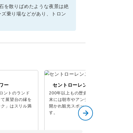
石を散りばめたような夜景は絶
ーズ乗り場などがあり、トロン
ワー
セントローレンスマーケット
トロントのランド
200年以上もの歴史がある市場。週
けて展望台の縁を
末には朝市やアンティーク市なども
ーク」はスリル満
開かれ観光スポットとしても人気で
す。