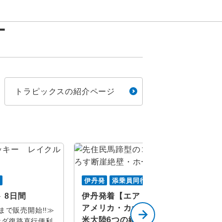
ー
トラピックスの紹介ページ
をすべて選択
ン
金
土
ラフォールズ
行
伊丹発
添乗員同行
ア
 8日間
伊丹発着【エア・カナダ利用】
旅行
アメリカ・カナダ2か国周遊 北
発まで販売開始!!≫
ア大氷原
米大陸6つの絶景 8日間
ナダ復路直行便利