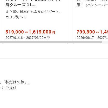
付き
海クルーズ 11…
用！（バンクーバ
て
カルガリー
ジャスパ
まだ寒い日本から常夏のリゾート、
他
カリブ海へ！
ナイアガラ オン ザ レ
伊丹
関空又は
ホース
ペンブロ
イク
ホテル日本語スタッフ
往復送迎
神戸
伊丹又は神戸
関空又は
519,000～1,619,000
799,800～1,4
円
アルゴンキン州立公園
シャーロ
2027/01/16～2027/03/20出発
2026/09/17～2027/
新神戸駅・新大阪駅・
神戸港
イースタ
京都駅
エドワード島
歴史
ハリファックス
美術館・
プス
大阪港
大阪南港
めぐり
音楽・コンサート
祭り・シ
シドニー
セプティ
兵庫その他
滋賀
ション
奈良
設定する
設定する
設定する
設定する
設定する
設定する
設定する
外
む「私だけの旅」。
登山・ハイキング
オーロラ
ィにご提供
紅葉
ビーチ・