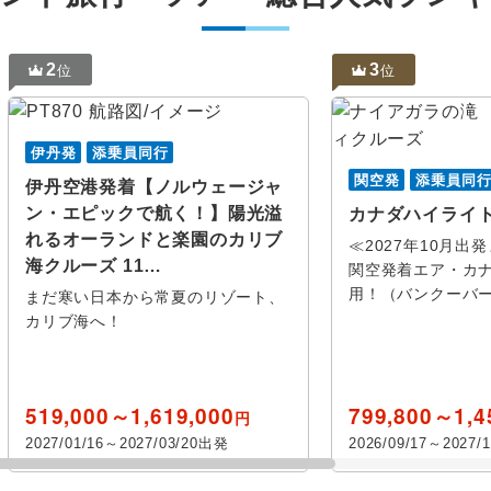
2
3
位
位
伊丹発
添乗員同行
関空発
添乗員同
伊丹空港発着【ノルウェージャ
ン・エピックで航く！】陽光溢
カナダハイライト
れるオーランドと楽園のカリブ
≪2027年10月出
海クルーズ 11…
関空発着エア・カ
用！（バンクーバ
まだ寒い日本から常夏のリゾート、
カリブ海へ！
519,000～1,619,000
799,800～1,4
円
2027/01/16～2027/03/20出発
2026/09/17～2027/