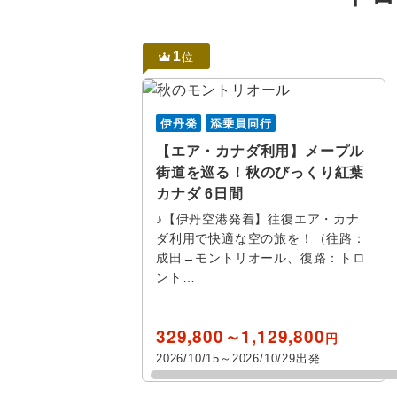
1
位
伊丹発
添乗員同行
【エア・カナダ利用】メープル
街道を巡る！秋のびっくり紅葉
カナダ 6日間
♪【伊丹空港発着】往復エア・カナ
ダ利用で快適な空の旅を！（往路：
成田→モントリオール、復路：トロ
ント…
329,800～1,129,800
円
2026/10/15～2026/10/29出発