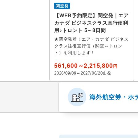
花見
九州・沖縄
関空発
スポーツ体験 / 
【WEB予約限定】関空発｜エア
カナダ ビジネスクラス直行便利
スポーツ観
用♪トロント 5～8日間
★関空発着！エア・カナダ ビジネス
その他テーマ
クラス往復直行便（関空⇔トロン
ト）を利用します！
グルメ
561,600～2,215,800
円
2026/09/09～2027/06/20出発
海外航空券・ホ