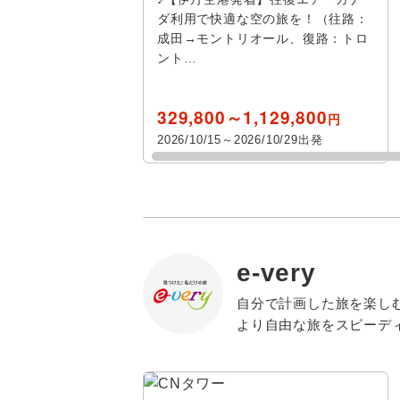
レンタカー
ダ利用で快適な空の旅を！（往路：
関西すべ
ベルビル
成田→モントリオール、復路：トロ
宿泊施設、送迎 
ント…
関空
ホワイト
プールあり
関空又は
329,800～1,129,800
円
オタワ
歴史 / 文化
2026/10/15～2026/10/29出発
新大阪駅
世界遺産
プリンス
舞鶴港
寺社・札所
サグネ
神戸
イルミネー
e-very
京都
花 / 自然
指定
除
自分で計画した旅を楽し
自然探訪
より自由な旅をスピーデ
中国
島めぐり
四国