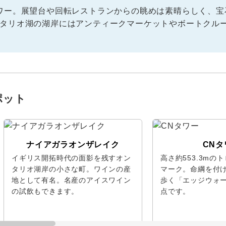
ワー。展望台や回転レストランからの眺めは素晴らしく、宝
タリオ湖の湖岸にはアンティークマーケットやボートクル
ポット
ナイアガラオンザレイク
CNタ
イギリス開拓時代の面影を残すオン
高さ約553.3mの
タリオ湖岸の小さな町。ワインの産
マーク。命綱を付
地として有名。名産のアイスワイン
歩く「エッジウォ
の試飲もできます。
点です。