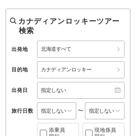
1名参加可能
バンフ
関東・甲信越
カナディアンロッキーツアー
おひとり様参加限定
カナディアンロッキー
北陸
検索
乗り物
レイクルイーズ
東海
出発地
列車の旅
ビクトリア
関西
観光列車
ケベック
目的地
中国
クルーズ旅行
ローレンシャン高原
四国
出発日
レンタカー付き
コロンビア大氷原
九州・沖縄
〜
旅行日数
宿泊施設、送迎 他
ベルビル
添乗員
現地係員
プールあり
カルガリー