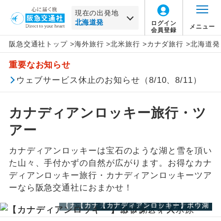
現在の出発地
ログイン
メニュー
会員登録
阪急交通社トップ
>
海外旅行
>
北米旅行
>
カナダ旅行
>
北海道発
北海道
北米
旅行タイプ
エコノミー
トラピックス
催行確定
この月をすべて選択
重要なお知らせ
家族旅行
プレミアムエコノミー
クリスタルハート
1名催行
北海道すべて
カナダすべて
年
月
ウェブサービス休止のお知らせ（8/10、8/11）
卒業旅行
ビジネス
e-very
2名催行
札幌
バンクーバー
旭川
日
月
火
水
木
金
土
カナディアンロッキー旅行・ツ
ハネムーン
ファースト
フレンドツアー
帯広
トロント
釧路
アー
この月をすべて選択
長期滞在
ロイヤルコレクション
函館
ナイアガラフォールズ
女満別
カナディアンロッキーは宝石のような湖と雪を頂い
た山々、手付かずの自然が広がります。お得なカナ
年
月
周遊
その他
ディアンロッキー旅行・カナディアンロッキーツア
小樽港
モントリオール
北海道その他
ーなら阪急交通社におまかせ！
日
月
火
水
木
金
土
女性限定
東北
イエローナイフ
【カナディアンロッキー】コロンビア大氷原
【カナディアンロッキー】カナナスキス
【カナディアンロッキー】ボウ湖