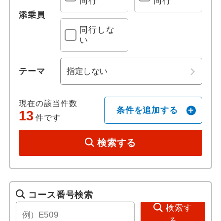
同行
同行
添乗員
ホテル日本語スタッフ
ジャスパー
同行しな
い
往復送迎付き
ホワイトホース
テーマ
歴史 / 文化
ナイアガラ オン ザ レイク
世界遺産
ペンブローク
現在の該当件数
条件を追加する
13
件です
歴史
オタワ
検索する
美術館・博物館
アルゴンキン州立公園
寺社・札所めぐり
シャーロットタウン
コース番号検索
音楽・コンサート
プリンスエドワード島
検索す
る