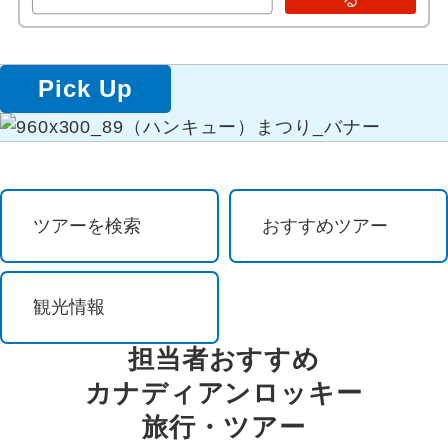
祭り・ショー
ハリファックス
イルミネーション
イースタンタウンシップス
Pick Up
花 / 自然
サグネ
自然探訪
シドニー
ツアーを検索
おすすめツアー
登山・ハイキング
セプティル
オーロラ観賞
観光情報
島めぐり
担当者おすすめ
紅葉
カナディアンロッキー
旅行・ツアー
ビーチ・リゾート