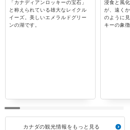
「カナディアンロッキーの宝石」
浸食と風
と称えられている雄大なレイクル
が、遠く
イーズ。美しいエメラルドグリー
のように
ンの湖です。
キーの象
カナダの観光情報をもっと見る