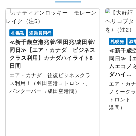
花見
避暑地
札幌発
添乗員同行
札幌発
添
≪新千歳空港発着/羽田発/成田着/
スポーツ体験 / 観戦
同日≫【エア・カナダ ビジネス
≪新千歳空
クラス利用】カナダハイライト8
同日≫【
スポーツ観戦
日間
ムエコノ
ダハイ…
エア・カナダ 往復ビジネスクラ
ゴルフ
ス利用！（羽田空港→トロント、
エア・カ
バンクーバー→成田空港間）
ノミーク
その他テーマ
トロント
港間）
グルメ
テーマパーク