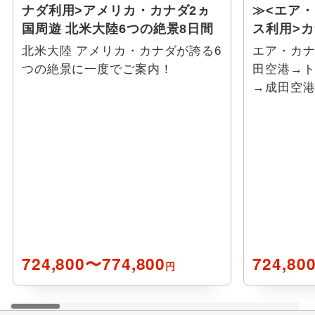
ナダ利用>アメリカ・カナダ2ヵ
≫<エア
国周遊 北米大陸6つの絶景8日間
ス利用>
北米大陸 アメリカ・カナダが誇る6
エア・カ
つの絶景に一度でご案内！
田空港→
→成田空
724,800〜774,800
724,80
円