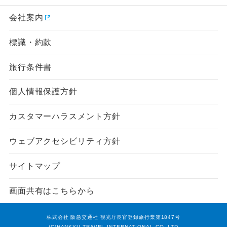
会社案内
標識・約款
旅行条件書
個人情報保護方針
カスタマーハラスメント方針
ウェブアクセシビリティ方針
サイトマップ
指定
除外
画面共有はこちらから
設定する
設定する
設定する
設定する
設定する
設定する
設定する
株式会社 阪急交通社 観光庁長官登録旅行業第1847号
(C)HANKYU TRAVEL INTERNATIONAL CO.,LTD