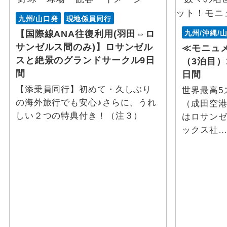
九州/山口発
現地係員同行
花見
メサ ベルデ国立公園
九州/沖縄/
【国際線ANA往復利用(羽田⇔ロ
サンゼルス間のみ)】ロサンゼル
≪モニュ
避暑地
メンフィス
スと絶景のグランドサークル9日
（3泊目
間
日間
スポーツ体験 / 観戦
レイクチャールズ
【添乗員同行】初めて・久しぶり
世界最高5
スポーツ観戦
の海外旅行でも安心♪さらに、うれ
バラノフ
（成田空
しい２つの特典付き！（注３）
はロサン
ゴルフ
ケチカン
ックス社
その他テーマ
ジュノー
グルメ
カイエンタ
テーマパーク
スキャグウエイ