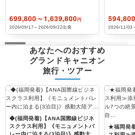
ウェブ限定
デスバレー
699,800～1,639,800
594,80
円
ハリウッド
2026/09/17～2026/09/22出発
2026/11/0
バーストー
あなたへのおすすめ
マイアミ
グランドキャニオン
旅行・ツアー
チェナ
シカゴ
イエローストーン国立公園
ピッツバーグ(ペンシルバニア)
◆(福岡発着)【ANA国際線ビジネ
スクラス利用】《モニュメントバ
★福岡発着
タルキートナ
レー内に泊まる(3泊目)》感動大
ス利用≫