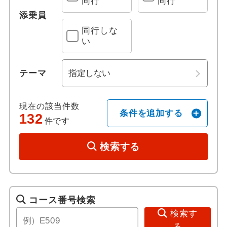
同行
同行
添乗員
ホテル日本語スタッフ
フィラデルフィア
那覇港
宮古島港
同行しな
い
往復送迎付き
ボストン
テーマ
歴史 / 文化
フラミンハム
世界遺産
ボルティモア
現在の該当件数
条件を追加する
132
件です
歴史
サンディエゴ
検索する
美術館・博物館
キングマン
寺社・札所めぐり
ブライスキャニオン
コース番号検索
音楽・コンサート
ザイオン国立公園
検索す
る