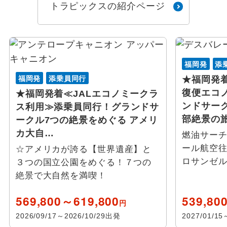
トラピックスの紹介ページ
ポートランド(メーン)
福岡発
添
福岡発
添乗員同行
★福岡発
復便エコ
★福岡発着≪JALエコノミークラ
ンドサー
ス利用≫添乗員同行！グランドサ
部絶景の
ークル7つの絶景をめぐる アメリ
カ大自…
燃油サー
ール航空
☆アメリカが誇る【世界遺産】と
ロサンゼ
３つの国立公園をめぐる！７つの
絶景で大自然を満喫！
569,800～619,800
539,80
円
2026/09/17～2026/10/29出発
2027/01/1