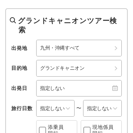
1名参加可能
オーランド
四国
グランドキャニオンツアー検
おひとり様参加限定
モニュメントバレー
九州・沖縄
索
乗り物
ナイアガラフォールズ
九州・沖縄すべて
出発地
列車の旅
ペイジ
福岡
博多港
観光列車
サンフランシスコ
目的地
北九州
門司港
クルーズ旅行
セドナ
佐賀
長崎
出発日
レンタカー付き
フラッグスタッフ
佐世保港
熊本
〜
旅行日数
宿泊施設、送迎 他
タイソンズコーナー
大分
宮崎
添乗員
現地係員
プールあり
ワシントンD.C.
鹿児島
沖縄