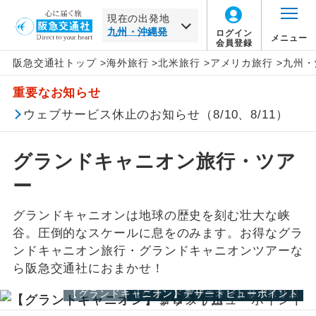
現在の出発地
ログイン
メニュー
会員登録
阪急交通社トップ
>
海外旅行
>
北米旅行
>
アメリカ旅行
>
九州・
北海道
北米
旅行タイプ
エコノミー
トラピックス
催行確定
この月をすべて選択
重要なお知らせ
家族旅行
プレミアムエコノミー
クリスタルハート
1名催行
東北
アメリカ合衆国すべて
年
月
ウェブサービス休止のお知らせ（8/10、8/11）
卒業旅行
ビジネス
e-very
2名催行
アナハイム
関東・甲信越
日
月
火
水
木
金
土
グランドキャニオン旅行・ツア
ハネムーン
ファースト
フレンドツアー
ロサンゼルス
北陸
ー
この月をすべて選択
長期滞在
ロイヤルコレクション
ニューヨーク
グランドキャニオンは地球の歴史を刻む壮大な峡
東海
谷。圧倒的なスケールに息をのみます。お得なグラ
年
月
周遊
その他
ンドキャニオン旅行・グランドキャニオンツアーな
ラスベガス
関西
ら阪急交通社におまかせ！
日
月
火
水
木
金
土
女性限定
グランドキャニオン
中国
【グランドキャニオン】デザートビューポイント
【グランドキャニオン】コロラド川
【グランドキャニオン】サウスリム