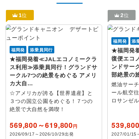
マウントラッシュモア国立公園
1
2
位
位
ラピッドシティ
フェアバンクス
福岡発
添
福岡発
添乗員同行
★福岡発
フェニックス
復便エコ
★福岡発着≪JALエコノミークラ
ンドサー
ス利用≫添乗員同行！グランドサ
グランドティトン国立公園
部絶景の
ークル7つの絶景をめぐる アメリ
カ大自…
燃油サー
ボストン又は近郊
ール航空
☆アメリカが誇る【世界遺産】と
ロサンゼ
３つの国立公園をめぐる！７つの
アンカレッジ
絶景で大自然を満喫！
キャメロン
569,800～619,800
539,80
円
2026/09/17～2026/10/29出発
2027/01/1
アーチーズ国立公園