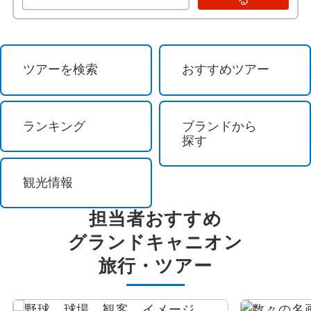
祭り・ショー
ウィリアムス
イルミネーション
ヨセミテ国立公園
ツアーを検索
おすすめツアー
花 / 自然
シアトル
自然探訪
メスキート
ランキング
ブランドから
探す
登山・ハイキング
アトランタ
観光情報
オーロラ観賞
サンアントニオ
担当者おすすめ
島めぐり
サンタフェ
グランドキャニオン
旅行・ツアー
紅葉
ニューオリンズ
ビーチ・リゾート
フォートストックトン