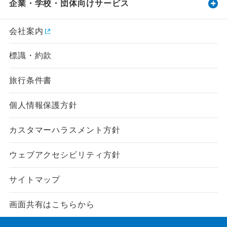
企業・学校・団体向けサービス
会社案内
標識・約款
旅行条件書
個人情報保護方針
カスタマーハラスメント方針
ウェブアクセシビリティ方針
指定
除外
サイトマップ
設定する
設定する
設定する
設定する
設定する
設定する
設定する
画面共有はこちらから