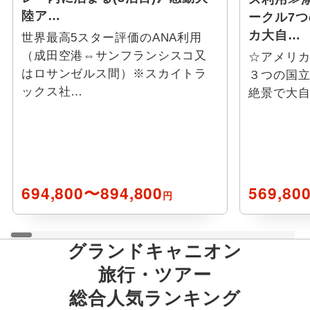
陸ア…
ークル7つ
デナリ
カ大自…
世界最高5スター評価のANA利用
（成田空港⇔サンフランシスコ又
☆アメリ
デナリ
はロサンゼルス間）※スカイトラ
３つの国
ックス社…
絶景で大
マッキンリー
ウエストイエローストーン
シェリダン
694,800〜894,800
569,80
円
シカゴ
グランドキャニオン
ジャクソン(ワイオミング)
旅行・ツアー
フレズノ
総合人気ランキング