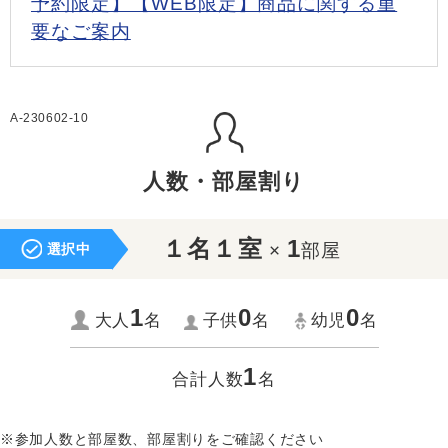
予約限定】【WEB限定】商品に関する重
要なご案内
A-230602-10
人数・部屋割り
１名１室
1
×
部屋
選択中
1
0
0
大人
名
子供
名
幼児
名
1
合計人数
名
※参加人数と部屋数、部屋割りをご確認ください