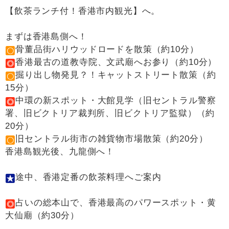
【飲茶ランチ付！香港市内観光】へ。
まずは香港島側へ！
骨董品街ハリウッドロードを散策（約10分）
香港最古の道教寺院、文武廟へお参り（約10分）
掘り出し物発見？！キャットストリート散策（約
15分）
中環の新スポット・大館見学（旧セントラル警察
署、旧ビクトリア裁判所、旧ビクトリア監獄）（約
20分）
旧セントラル街市の雑貨物市場散策（約20分）
香港島観光後、九龍側へ！
途中、香港定番の飲茶料理へご案内
占いの総本山で、香港最高のパワースポット・黄
大仙廟（約30分）