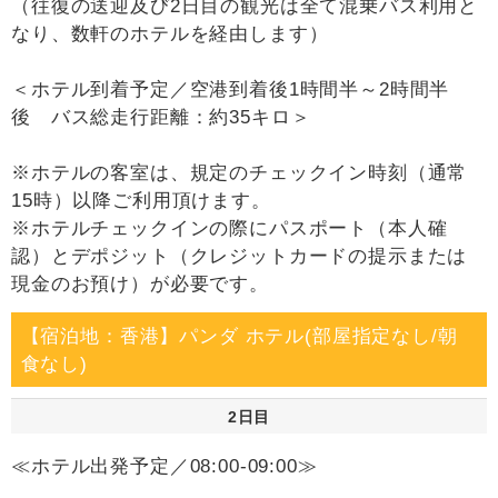
（往復の送迎及び2日目の観光は全て混乗バス利用と
なり、数軒のホテルを経由します）
＜ホテル到着予定／空港到着後1時間半～2時間半
後 バス総走行距離：約35キロ＞
※ホテルの客室は、規定のチェックイン時刻（通常
15時）以降ご利用頂けます。
※ホテルチェックインの際にパスポート（本人確
認）とデポジット（クレジットカードの提示または
現金のお預け）が必要です。
【宿泊地：香港】パンダ ホテル(部屋指定なし/朝
食なし)
2日目
≪ホテル出発予定／08:00-09:00≫