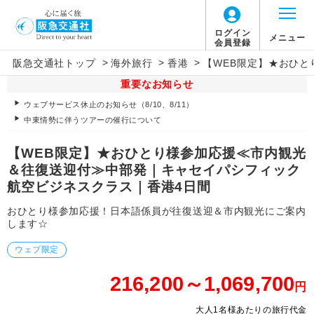
ログイン
メニュー
会員登録
>
>
>
阪急交通社トップ
海外旅行
香港
【WEB限定】★おひ
重要なお知らせ
ウェブサービス休止のお知らせ（8/10、8/11）
中東情勢に伴うツアーの催行について
【WEB限定】★おひとり様参加応援≪市内観光
＆往復送迎付≫中部発｜キャセイパシフィック
航空ビジネスクラス｜香港4日間
おひとり様参加応援！日本語係員が往復送迎＆市内観光にご案内
します☆
ウェブ限定
216,200～1,069,700
円
大人1名様あたりの旅行代金