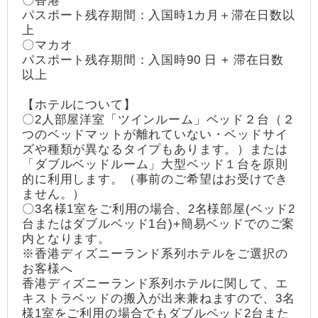
〇香港
パスポート残存期間：入国時1カ月＋滞在日数以
上
〇マカオ
パスポート残存期間：入国時90 日 + 滞在日数
以上
【ホテルについて】
〇2人部屋洋室「ツインルーム」ベッド２台（２
つのベッドマットが離れていない・ベッドサイ
ズや種類が異なるタイプもあります。）または
「ダブルベッドルーム」大型ベッド１台を原則
的に利用します。（事前のご希望はお受けでき
ません。）
〇3名様1室をご利用の場合、2名様部屋(ベッド2
台またはダブルベッド1台)+簡易ベッドでのご案
内となります。
※香港ディズニーランド系列ホテルをご選択の
お客様へ
香港ディズニーランド系列ホテルに関して、エ
キストラベッドの搬入が出来兼ねますので、3名
様1室をご利用の場合でもダブルベッド2台また