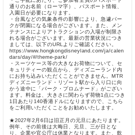
・ご手配にあたり、ご参加者全員のパスポート
通りのお名前（ローマ字）、パスポート情報、
入園日が必要になります。
・台風などの気象条件の影響により、急遽パー
クが閉園になる場合がございます。また、メン
テナンスによりアトラクションの入場が制限さ
れる場合がございます。最新の営業状況につき
ましては、以下のURLよりご確認ください。
https://www.hongkongdisneyland.com/ja/calen
dars/day/#/theme-park/
・スーツケース等の大きなお荷物について、セ
キュリティーの観点から、ディズニーランド内
にお持ち込みいただくことができません。MTR
ディズニーランド・リゾート駅から入り口に向
かう途中に「パーク・プロムナード」がござい
ます。料金は、大きさに関わらず荷物1点につき
1日あたり140香港ドルになりますので、こちら
をご利用いただくことをお勧めいたします。
★2027年2月6日は旧正月の元旦にあたります。
例年、その前後は大晦日、元旦、三が日とな
り、企業や官公庁は休業となります。また、飲