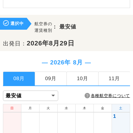
選択中
航空券の
：
最安値
運賃種別
2026年8月29日
出発日：
― 2026年 8月 ―
08月
09月
10月
11月
各種航空券について
日
月
火
水
木
金
土
1