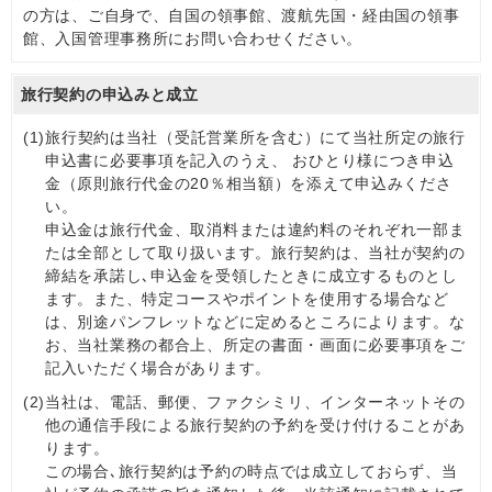
の方は、ご自身で、自国の領事館、渡航先国・経由国の領事
館、入国管理事務所にお問い合わせください。
旅行契約の申込みと成立
(1)
旅行契約は当社（受託営業所を含む）にて当社所定の旅行
申込書に必要事項を記入のうえ、 おひとり様につき申込
金（原則旅行代金の20％相当額）を添えて申込みくださ
い。
申込金は旅行代金、取消料または違約料のそれぞれ一部ま
たは全部として取り扱います。旅行契約は、当社が契約の
締結を承諾し､申込金を受領したときに成立するものとし
ます。また、特定コースやポイントを使用する場合など
は、別途パンフレットなどに定めるところによります。な
お、当社業務の都合上、所定の書面・画面に必要事項をご
記入いただく場合があります。
(2)
当社は、電話、郵便、ファクシミリ、インターネットその
他の通信手段による旅行契約の予約を受け付けることがあ
ります。
この場合､旅行契約は予約の時点では成立しておらず、当