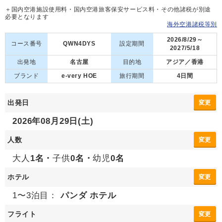
＋国内空港施設使用料・国内空港旅客保安サービス料・その他諸税が別途
必要となります
海外空港諸税等別
2026/8/29～
コース番号
QWN4DYS
設定期間
2027/5/18
出発地
名古屋
目的地
アジア／香港
ブランド
e-very HOE
旅行期間
4日間
出発日
変更
2026年08月29日(土)
人数
変更
大人
1名・
子供
0名・
幼児
0名
ホテル
変更
1〜3泊目：
パンダ ホテル
フライト
変更