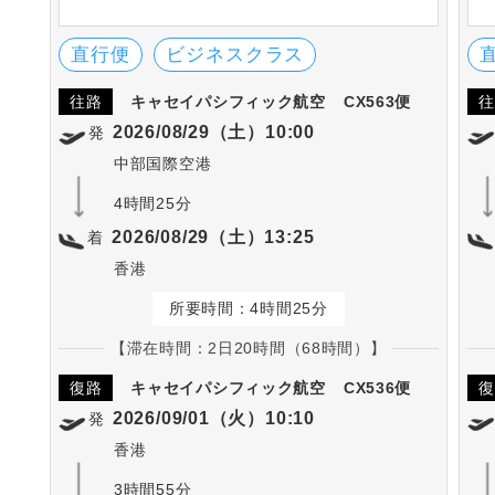
す。また、数々のエアライン賞を受賞してお
り、サービス面も高い評価を受けています。
直行便
ビジネスクラス
往路
キャセイパシフィック航空
CX563便
往
2026/08/29（土）10:00
発
中部国際空港
4時間25分
2026/08/29（土）13:25
着
香港
所要時間：4時間25分
【滞在時間：2日20時間（68時間）】
復路
キャセイパシフィック航空
CX536便
復
2026/09/01（火）10:10
発
香港
3時間55分