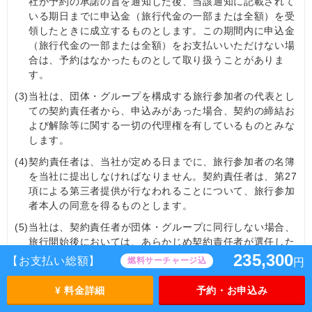
社が予約の承諾の旨を通知した後、当該通知に記載されて
いる期日までに申込金（旅行代金の一部または全額）を受
領したときに成立するものとします。この期間内に申込金
（旅行代金の一部または全額）をお支払いいただけない場
合は、予約はなかったものとして取り扱うことがありま
す。
(3)
当社は、団体・グループを構成する旅行参加者の代表とし
ての契約責任者から、申込みがあった場合、契約の締結お
よび解除等に関する一切の代理権を有しているものとみな
します。
(4)
契約責任者は、当社が定める日までに、旅行参加者の名簿
を当社に提出しなければなりません。契約責任者は、第27
項による第三者提供が行なわれることについて、旅行参加
者本人の同意を得るものとします。
(5)
当社は、契約責任者が団体・グループに同行しない場合、
旅行開始後においては、あらかじめ契約責任者が選任した
旅行参加者を契約責任者とみなします。
235,300
【お支払い総額】
燃料サーチャージ込
円
(6)
当社は、契約責任者が旅行参加者に対して現に負い、また
¥ 料金詳細
予約・お申込み
は将来負うことが予測される債務、義務については、何ら
の責任を負うものではありません。