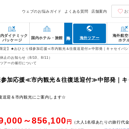
お
ウェブのお悩みガイド
よくある質問
店舗案内
海外
国内ダイナミック
海外航空
国内ホテル・旅館
海外ツアー
パッケージ
ホテ
B限定】★おひとり様参加応援≪市内観光＆往復送迎付≫中部発｜キャセイパシ
止のお知らせ（8/10、8/11）
ツアーの催行について
様参加応援≪市内観光＆往復送迎付≫中部発｜キ
復送迎＆市内観光にご案内します☆
9,000～856,100
円
（大人1名様あたりの旅行代