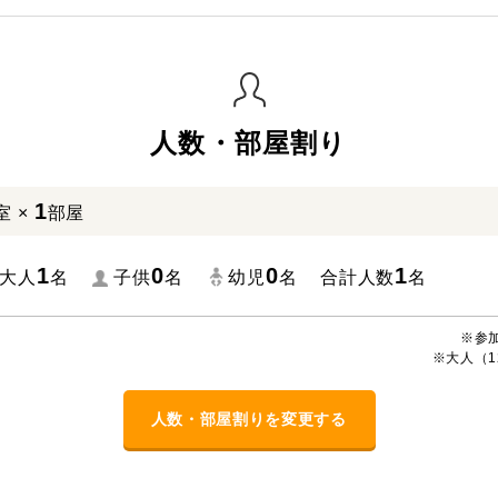
人数・部屋割り
1
室 ×
部屋
1
0
0
1
大人
名
子供
名
幼児
名
合計人数
名
※参
※大人（1
人数・部屋割りを変更する