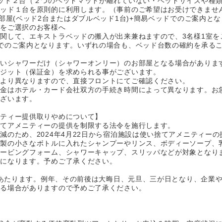
ッド２台（２つのベッドマットが離れていない・ベッドサイズや種
ベッド１台を原則的に利用します。（事前のご希望はお受けできま
部屋(ベッド2台またはダブルベッド1台)+簡易ベッドでのご案内と
ルをご選択のお客様へ
関して、エキストラベッドの搬入が出来兼ねますので、3名様1室を
でのご案内となります。いずれの場合も、ベッド台数の確約を承る
無いシャワーだけ（シャワーオンリー）のお部屋となる場合がありま
ポジット（保証金）を求められる事がございます。
により異なりますので、直接フロントにてご確認ください。
返金はホテル・カード会社双方の手続き時間によって異なります。お
ございます。
ニティー提供取りやめについて】
捨てアメニティーの提供を制限する法令を施行します。
減のため、2024年4月22日から宿泊施設は使い捨てアメニティー
ク製の小さなボトルに入れたシャンプーやリンス、ボディーソープ、
ェービングフォーム、シャワーキャップ、スリッパなどが対象となり
供になります。予めご了承ください。
旦にあたります。例年、その前後は大晦日、元旦、三が日となり、企業
なる場合がありますので予めご了承ください。