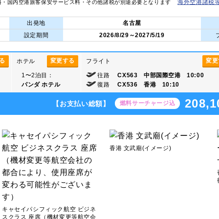
海外空港諸税
料・国内空港旅客保安サービス料・その他諸税が別途必要となります
出発地
名古屋
設定期間
2026/8/29～2027/5/19
る
変更する
変更
ホテル
フライト
1〜2泊目：
往路
CX563 中部国際空港 10:00
パンダ ホテル
復路
CX536 香港 10:10
208,1
【お支払い総額】
燃料サーチャージ込
香港 文武廟(イメージ)
キャセイパシフィック航空 ビジネ
スクラス 座席（機材変更等航空会