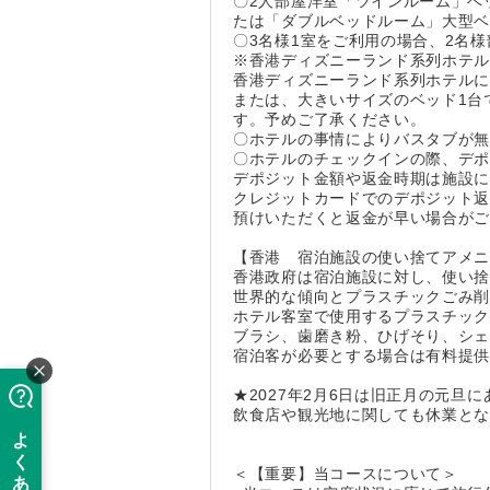
〇2人部屋洋室「ツインルーム」ベ
たは「ダブルベッドルーム」大型
〇3名様1室をご利用の場合、2名様
※香港ディズニーランド系列ホテ
香港ディズニーランド系列ホテルに
または、大きいサイズのベッド1台
す。予めご了承ください。
〇ホテルの事情によりバスタブが
〇ホテルのチェックインの際、デ
デポジット金額や返金時期は施設
クレジットカードでのデポジット
預けいただくと返金が早い場合が
【香港 宿泊施設の使い捨てアメ
香港政府は宿泊施設に対し、使い
世界的な傾向とプラスチックごみ削
ホテル客室で使用するプラスチッ
ブラシ、歯磨き粉、ひげそり、シ
宿泊客が必要とする場合は有料提
★2027年2月6日は旧正月の元
飲食店や観光地に関しても休業と
＜【重要】当コースについて＞