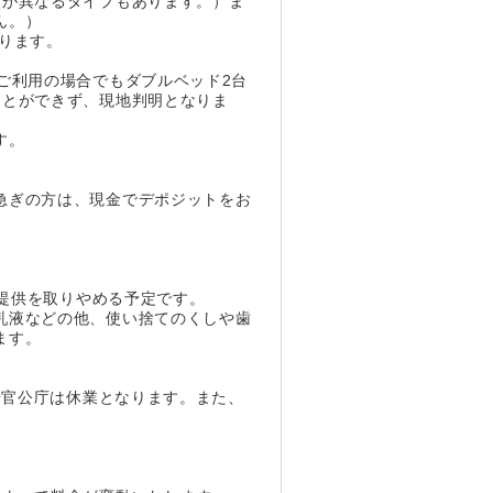
類が異なるタイプもあります。）ま
せん。）
なります。
ご利用の場合でもダブルベッド2台
ことができず、現地判明となりま
す。
急ぎの方は、現金でデポジットをお
の提供を取りやめる予定です。
乳液などの他、使い捨てのくしや歯
ます。
や官公庁は休業となります。また、