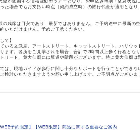
代金が変動する価格変動型ツアーとなり、お申込み時期・空席状況
あった場合でもお支払い時点（契約成立時）の旅行代金が適用となり
載の残席は目安であり、最新ではありません。ご予約途中に最新の
予約いただけません。予めご了承ください。
まして】
れている文武廟、アートストリート、キャットストリート、ハリウッ
ります。各所をご見学される場合、合計で2時間以上歩く行程とな
ストリート、黄大仙廟には坂道や階段がございます。特に黄大仙廟は
しては、現地ガイドが歩行に関し十分なサポートを行うことができな
かご検討いただきますようお願い申し上げます。ご不明点がございま
WEB予約限定】【WEB限定】商品に関する重要なご案内