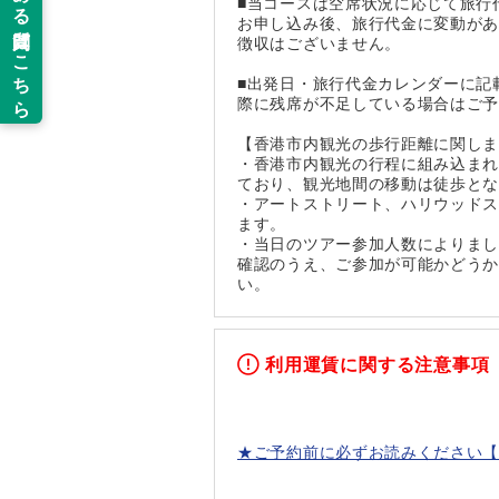
■当コースは空席状況に応じて旅行
お申し込み後、旅行代金に変動が
徴収はございません。
■出発日・旅行代金カレンダーに記
際に残席が不足している場合はご
【香港市内観光の歩行距離に関し
・香港市内観光の行程に組み込ま
ており、観光地間の移動は徒歩とな
・アートストリート、ハリウッド
ます。
・当日のツアー参加人数によりま
確認のうえ、ご参加が可能かどう
い。
利用運賃に関する注意事項
★ご予約前に必ずお読みください【