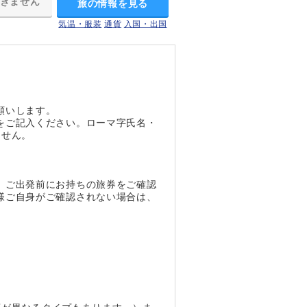
きません
旅の情報を見る
気温・服装
通貨
入国・出国
願いします。
をご記入ください。ローマ字氏名・
ません。
、ご出発前にお持ちの旅券をご確認
様ご自身がご確認されない場合は、