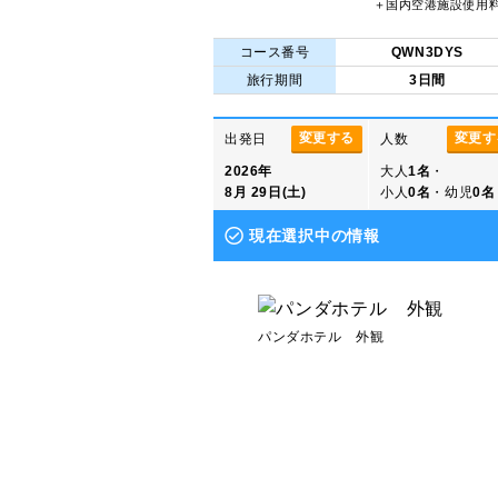
＋国内空港施設使用
コース番号
QWN3DYS
旅行期間
3日間
変更する
変更す
出発日
人数
2026年
大人
1名
・
8月 29日(土)
小人
0名
・幼児
0名
現在選択中の情報
パンダホテル 外観