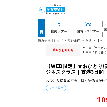
国内
国内ツアー
国内バスツアー
>
>
>
【WE
阪急交通社トップ
海外旅行
香港
ウェブサービス休
重要なお知らせ
中東情勢に伴う
【WEB限定】★おひとり
ジネスクラス｜香港3日間
おひとり様参加応援！日本語係員が往
ウェブ限定
18