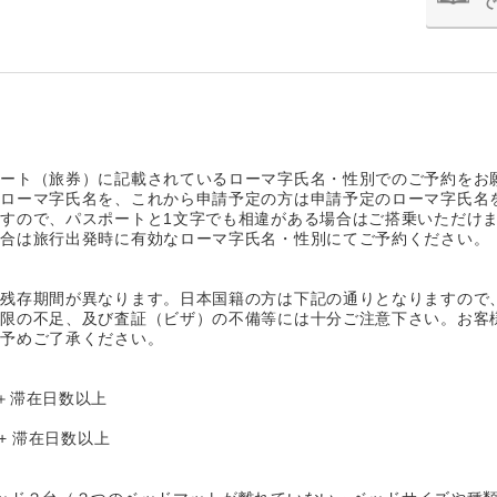
で
ポート（旅券）に記載されているローマ字氏名・性別でのご予約をお
たローマ字氏名を、これから申請予定の方は申請予定のローマ字氏名
すので、パスポートと1文字でも相違がある場合はご搭乗いただけ
場合は旅行出発時に有効なローマ字氏名・性別にてご予約ください。
】
の残存期間が異なります。日本国籍の方は下記の通りとなりますので
期限の不足、及び査証（ビザ）の不備等には十分ご注意下さい。お客
。予めご了承ください。
＋滞在日数以上
+ 滞在日数以上