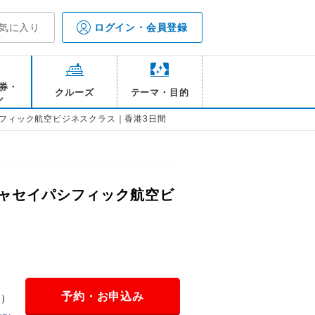
気に入り
ログイン・会員登録
券・
クルーズ
テーマ・目的
ル
フィック航空ビジネスクラス｜香港3日間
ャセイパシフィック航空ビ
予約・お申込み
金）