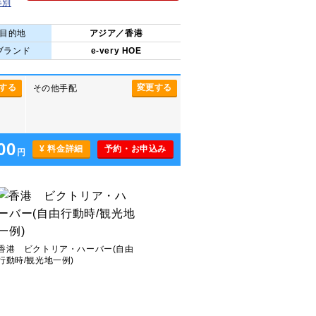
等別
目的地
アジア／香港
ブランド
e-very HOE
する
変更する
その他手配
00
¥ 料金詳細
予約・お申込み
円
香港 ビクトリア・ハーバー(自由
行動時/観光地一例)