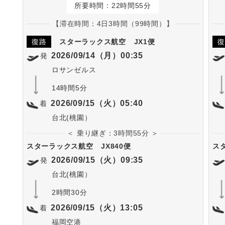
所要時間：22時間55分
【滞在時間：4日3時間（99時間）】
復路
スターラックス航空
JX1便
復
2026/09/14（月）00:35
発
ロサンゼルス
14時間5分
2026/09/15（火）05:40
着
台北(桃園）
＜ 乗り継ぎ：3時間55分 ＞
スターラックス航空
JX840便
ス
2026/09/15（火）09:35
発
台北(桃園）
2時間30分
2026/09/15（火）13:05
着
福岡空港