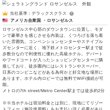
当社基準：デラックスクラス
?
アメリカ合衆国 ・ロサンゼルス
ロサンゼルス中心部のダウンタウンに位置し、モダ
ンで豪華さを感じさせる内装は、くつろげる落ち着
いた雰囲気。コンベンションセンターやステイブル
ズセンターに近く、地下鉄メトロセンター駅まで徒
歩数分なので利便性に優れた高級ホテル。デパート
やフードコートが入ったショッピングセンターに隣
接しており、徒歩圏内にはレストランやスーパー、
日系のコンビニなどがある為何かと好立地な場所に
あります。ホテル内ロビーでは無料でWiFi接続が可
能。
メトロの7th street/Metro Center駅までは徒歩約2分
※※当ホテルは宿泊料金とは別に、現地にてリゾー
トフィー（施設使用料）をお支払い頂く必要があり