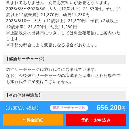
含まれておりません。別途お支払いが必要となります。
2026/8/8〜2026/8/9 大人（12歳以上）21,870円、子供（2
歳以上12歳未満）21,870円、幼児11,280円
2026/8/10〜 大人（12歳以上）21,870円、子供（2歳以上
12歳未満）21,870円、幼児11,280円
※上記以外の出発日につきましては料金確定後にご案内いた
します。
※手配の都合により変更になる場合があります。
【燃油サーチャージ】
燃油サーチャージは旅行代金に含まれています。
なお、今後燃油サーチャージの増減または廃止された場合で
も旅行代金に変更はございません。
【その他諸税追加】
旅行代金に以下の料金は含まれておりません。別途お支払い
656,200
【お支払い総額】
燃料サーチャージ込
円
が必要となります。
航空保険特別料金
¥ 料金詳細
予約・お申込み
2026/8/8〜2026/8/9 大人（12歳以上）1,200円、子供