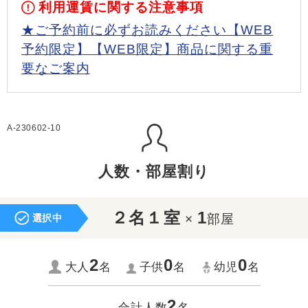
利用運賃に関する注意事項
★ご予約前に必ずお読みください【WEB
予約限定】【WEB限定】商品に関する重
要なご案内
A-230602-10
人数・部屋割り
２名１室
1
×
部屋
選択中
2
0
0
大人
名
子供
名
幼児
名
2
合計人数
名