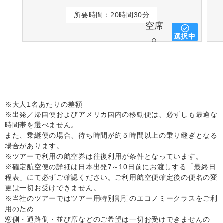
所要時間：20時間30分
空席
選択中
○
※大人1名あたりの差額
※出発／帰国便およびアメリカ国内の移動便は、必ずしも最適な
時間帯を選べません。
また、乗継便の場合、待ち時間が約５時間以上の乗り継ぎとなる
場合があります。
※ツアーで利用の航空券は往復利用が条件となっています。
※確定航空便の詳細は日本出発7～10日前にお渡しする「最終日
程表」にて必ずご確認ください。ご利用航空便確定後の便名の変
更は一切お受けできません。
※当社のツアーではツアー用特別割引のエコノミークラスをご利
用のため
窓側・通路側・並び席などのご希望は一切お受けできませんの