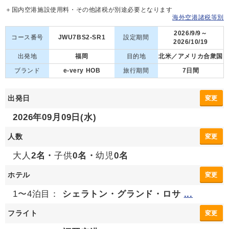
＋国内空港施設使用料・その他諸税が別途必要となります
海外空港諸税等別
2026/9/9～
コース番号
JWU7BS2-SR1
設定期間
2026/10/19
出発地
福岡
目的地
北米／アメリカ合衆国
ブランド
e-very HOB
旅行期間
7日間
出発日
変更
2026年09月09日(水)
人数
変更
大人
2名・
子供
0名・
幼児
0名
ホテル
変更
1〜4泊目：
シェラトン・グランド・ロサ
...
フライト
変更