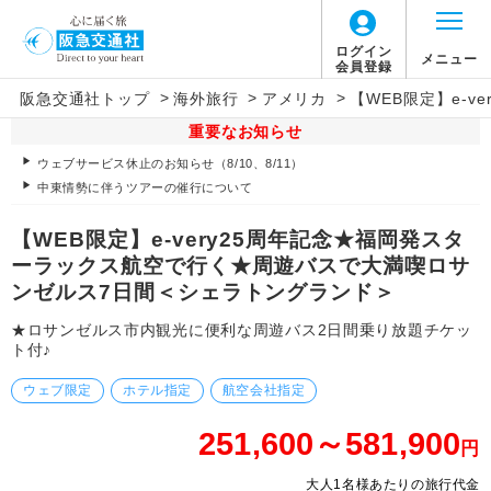
ログイン
メニュー
会員登録
>
>
>
阪急交通社トップ
海外旅行
アメリカ
【WEB限定】e-
重要なお知らせ
ウェブサービス休止のお知らせ（8/10、8/11）
中東情勢に伴うツアーの催行について
【WEB限定】e-very25周年記念★福岡発スタ
ーラックス航空で行く★周遊バスで大満喫ロサ
ンゼルス7日間＜シェラトングランド＞
★ロサンゼルス市内観光に便利な周遊バス2日間乗り放題チケッ
ト付♪
ウェブ限定
ホテル指定
航空会社指定
251,600～581,900
円
大人1名様あたりの旅行代金