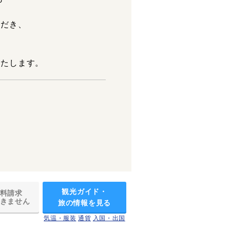
。
ただき、
く
いたします。
観光ガイド・
料請求
きません
旅の情報を見る
気温・服装
通貨
入国・出国