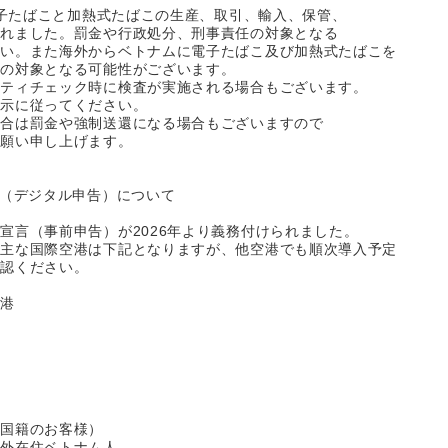
ら電子たばこと加熱式たばこの生産、取引、輸入、保管、
されました。罰金や行政処分、刑事責任の対象となる
さい。また海外からベトナムに電子たばこ及び加熱式たばこを
金の対象となる可能性がございます。
リティチェック時に検査が実施される場合もございます。
指示に従ってください。
場合は罰金や強制送還になる場合もございますので
お願い申し上げます。
告（デジタル申告）について
宣言（事前申告）が2026年より義務付けられました。
る主な国際空港は下記となりますが、他空港でも順次導入予定
確認ください。
空港
本国籍のお客様）
海外在住ベトナム人