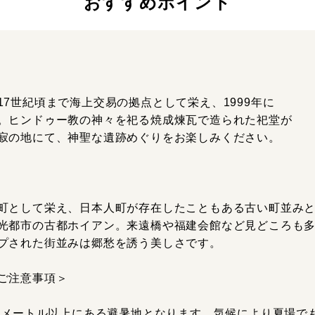
おすすめポイント
7世紀頃まで海上交易の拠点として栄え、1999年に
。ヒンドゥー教の神々を祀る焼成煉瓦で造られた祀堂が
寂の地にて、神聖な遺跡めぐりをお楽しみください。
町として栄え、日本人町が存在したこともある古い町並み
光都市の古都ホイアン。来遠橋や福建会館など見どころも
プされた街並みは郷愁を誘う美しさです。
ご注意事項＞
00メートル以上にある避暑地となります。気候により夏場で