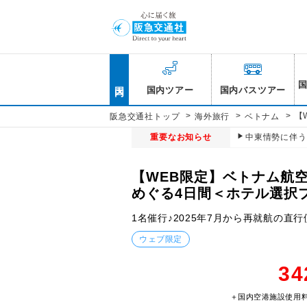
国内
国内ツアー
国内バスツアー
>
>
>
【
阪急交通社トップ
海外旅行
ベトナム
重要なお知らせ
中東情勢に伴う
【WEB限定】ベトナム航
めぐる4日間＜ホテル選択
1名催行♪2025年7月から再就航の
ウェブ限定
34
＋国内空港施設使用