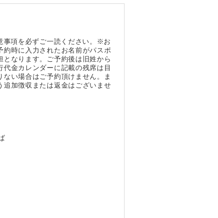
意事項を必ずご一読ください。※お
予約時に入力されたお名前がパスポ
担となります。ご予約後は旧姓から
行代金カレンダーに記載の残席は目
りない場合はご予約頂けません。ま
う追加徴収または返金はございませ
ば