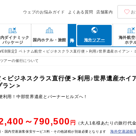
お
ウェブのお悩みガイド
よくある質問
店舗案内
海外
国内ダイナミック
海外航空
国内ホテル・旅館
海外ツアー
パッケージ
ホテ
WEB限定】ベトナム航空＜ビジネスクラス直行便＞利用♪世界遺産ホイアン・
ツアーの催行について
空＜ビジネスクラス直行便＞利用♪世界遺産ホイ
プラン＞
直行便利用！中部世界遺産とバーナーヒルズへ！
2,400～790,500
円
（大人1名様あたりの旅行代
海外空港諸税
料・国内空港旅客保安サービス料・その他諸税が別途必要となります