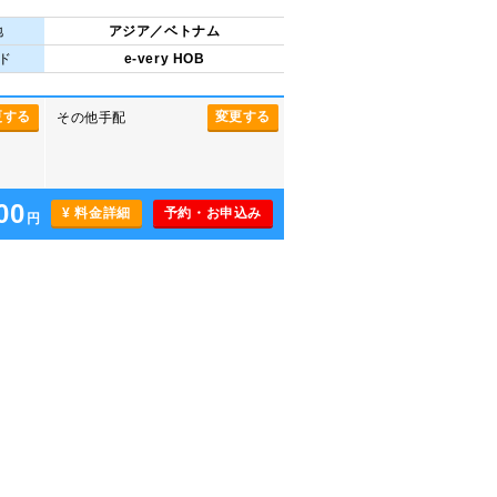
地
アジア／ベトナム
ド
e-very HOB
更する
変更する
その他手配
00
¥ 料金詳細
予約・お申込み
円