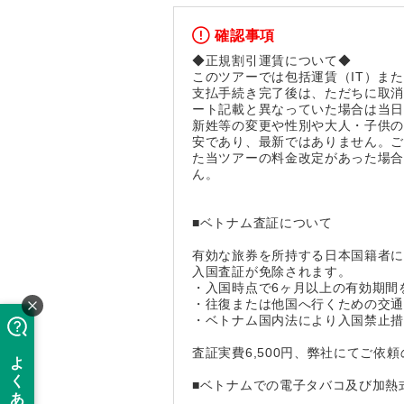
確認事項
◆正規割引運賃について◆
このツアーでは包括運賃（IT）ま
支払手続き完了後は、ただちに取
ート記載と異なっていた場合は当
新姓等の変更や性別や大人・子供
安であり、最新ではありません。
た当ツアーの料金改定があった場
ん。
■ベトナム査証について
有効な旅券を所持する日本国籍者に
入国査証が免除されます。
・入国時点で6ヶ月以上の有効期間
・往復または他国へ行くための交
・ベトナム国内法により入国禁止
査証実費6,500円、弊社にてご依頼
■ベトナムでの電子タバコ及び加熱