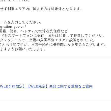
国せず制限エリア内に留まる方は対象外となります。
ォームを入力してください。
ration.gov.vn/
、国籍、便名、ベトナムでの滞在先住所など
コードをスマートフォンに保存、または印刷して持参してください。
、タンソンニャット空港の入国審査エリアに設置されている
ことも可能ですが、入国手続きに長時間かかる場合もございます。
きますようお願いいたします。
WEB予約限定】【WEB限定】商品に関する重要なご案内