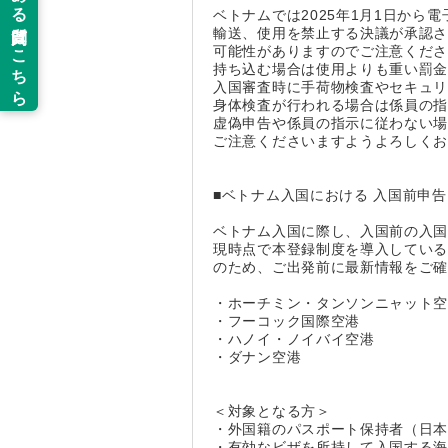
ベトナムでは2025年1月1日か
輸送、使用を禁止する決議が承認
可能性がありますのでご注意くだ
持ち込む場合は使用よりも重い罰
入国審査時に手荷物検査やセキュ
身体検査が行われる場合は係員の
虚偽申告や係員の指示に従わない
ご注意くださいますようよろしく
■ベトナム入国における 入国前申
ベトナム入国に際し、入国前の入国
現時点で本登録制度を導入してい
のため、ご出発前に最新情報をご
・ホーチミン・タンソンニャット
・フーコック国際空港
・ハノイ・ノイバイ空港
・ダナン空港
＜対象となる方＞
・外国籍のパスポート保持者（日
・有効なビザを所持して入国する