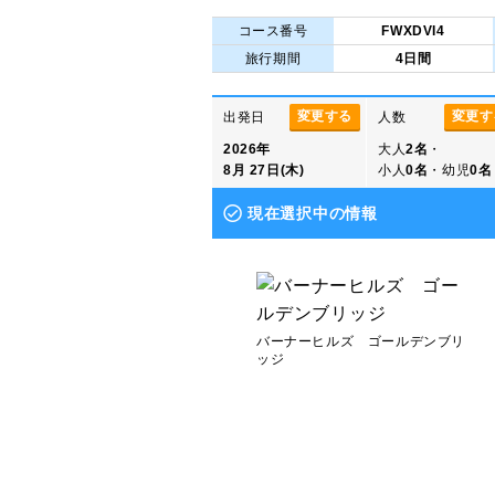
コース番号
FWXDVI4
旅行期間
4日間
変更する
変更す
出発日
人数
2026年
大人
2名
・
8月 27日(木)
小人
0名
・幼児
0名
現在選択中の情報
バーナーヒルズ ゴールデンブリ
ッジ