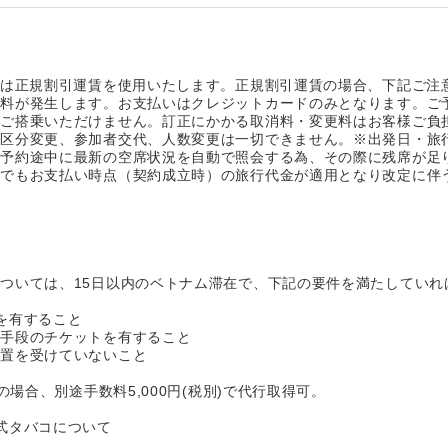
たは正規割引運賃を使用いたします。正規割引運賃の場合、下記ご注
消料が発生します。お支払いはクレジットカードのみとなります。ご
日ご搭乗いただけません。訂正にかかる取消料・変更料はお客様ご負
の区分変更、参加者交代、人数変更は一切できません。※出発日・旅
ご予約途中に最新の空席状況を自動で照会する為、その際に残席が足
合でもお支払い時点（契約成立時）の旅行代金が適用となり改定に伴
ついては、15日以内のベトナム滞在で、下記の要件を満たしていれ
を有すること
通手段のチケットを有すること
措置を受けていないこと
の場合、別途手数料5,000円(税別)で代行取得可。
式タバコについて