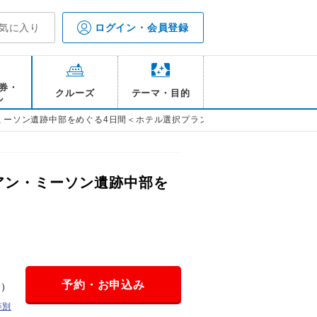
気に入り
ログイン・会員登録
券・
クルーズ
テーマ・目的
ル
ミーソン遺跡中部をめぐる4日間＜ホテル選択プラン＞
アン・ミーソン遺跡中部を
予約・お申込み
金）
等別