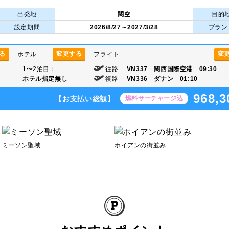
出発地
関空
目的
設定期間
2026/8/27～2027/3/28
ブラン
る
変更する
変
ホテル
フライト
1〜2泊目：
往路
VN337 関西国際空港 09:30
ホテル指定無し
復路
VN336 ダナン 01:10
968,3
【お支払い総額】
燃料サーチャージ込
ミーソン聖域
ホイアンの街並み