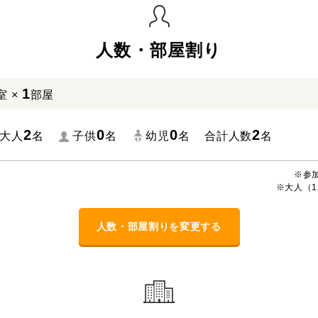
人数・部屋割り
1
室 ×
部屋
2
0
0
2
大人
名
子供
名
幼児
名
合計人数
名
※参
※大人（1
人数・部屋割りを変更する