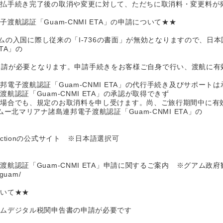
支払手続き完了後の取消や変更に対して、ただちに取消料・変更料が
渡航認証「Guam-CNMI ETA」の申請について★★
グアムの入国に際し従来の「I-736の書面」が無効となりますので、
TA」の
RLより申請が必要となります。申請手続きをお客様ご自身で行い、渡航
電子渡航認証「Guam-CNMI ETA」の代行手続き及びサポート
航認証「Guam-CNMI ETA」の承認が取得できず
た場合でも、規定のお取消料を申し受けます。尚、ご旅行期間中に有
ー北マリアナ諸島連邦電子渡航認証「Guam-CNMI ETA」の
 Protectionの公式サイト ※日本語選択可
航認証「Guam-CNMI ETA」申請に関するご案内 ※グアム政
oguam/
ついて★★
アムデジタル税関申告書の申請が必要です