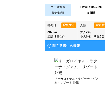
コース番号
FWGTYD5-ZRG
旅行期間
5日間
変更する
変更す
出発日
人数
2026年
大人
2名
・
12月 1日(火)
小人
0名
・幼児
0名
現在選択中の情報
リーガロイヤル・ラグーナ・グア
ム・リゾート 外観