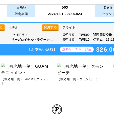
出発地
関空
目的地
設定期間
2026/12/1～2027/3/23
ブラン
る
変更する
ホテル
フライト
1〜4泊目：
往路
TW509 関西国際空港 1
リーガロイヤル・ラグーナ…
復路
TW510 グアム 16:1
326,0
【お支払い総額】
燃料サーチャージ込
（観光地一例）GUAMモニュメン
（観光地一例）タモンビーチ
ト