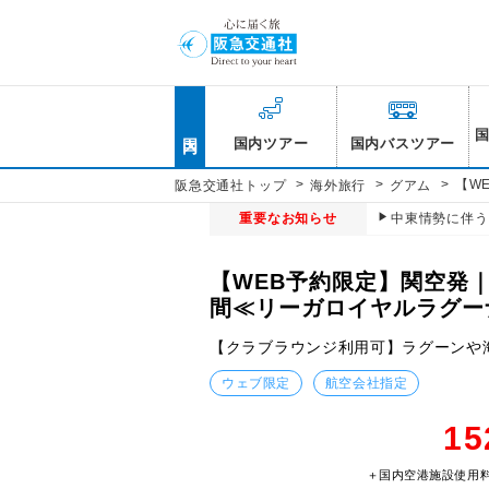
国内
国内ツアー
国内バスツアー
>
>
>
【W
阪急交通社トップ
海外旅行
グアム
重要なお知らせ
中東情勢に伴う
【WEB予約限定】関空発
間≪リーガロイヤルラグー
【クラブラウンジ利用可】ラグーンや
ウェブ限定
航空会社指定
15
＋国内空港施設使用