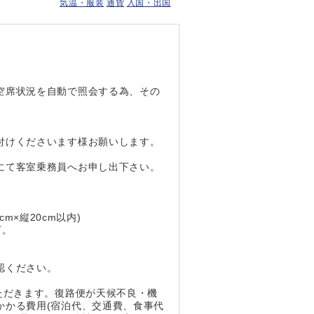
気温・服装
通貨
入国・出国
空席状況を自動で照会する為、その
付けくださいます様お願いします。
にて客室乗務員へお申し出下さい。
m×縦20cm以内)
下。
認ください。
ただきます。復路便が天候不良・機
かかる費用(宿泊代、交通費、食事代