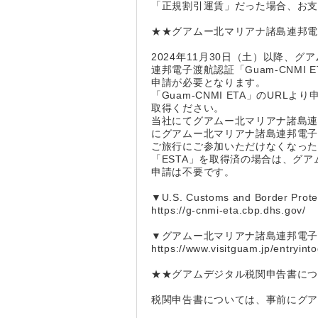
「正規割引運賃」だった場合、お
★★グアムー北マリアナ諸島連邦電子
2024年11月30日（土）以降、
連邦電子渡航認証「Guam-CNMI E
申請が必要となります。
「Guam-CNMI ETA」のU
取得ください。
当社にてグアムー北マリアナ諸島連邦
にグアムー北マリアナ諸島連邦電子渡
ご旅行にご参加いただけなくなっ
「ESTA」を取得済の場合は、グアム
申請は不要です。
▼U.S. Customs and Border
https://g-cnmi-eta.cbp.dhs.gov/
▼グアムー北マリアナ諸島連邦電子渡
https://www.visitguam.jp/entryint
★★グアムデジタル税関申告書に
税関申告書については、事前にグ