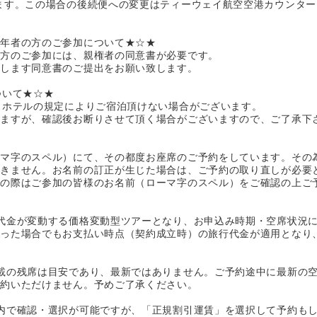
ます。この場合の後続便への変更はティーウェイ航空空港カウンタ
成年者の方のご参加について★☆★
の方のご参加には、親権者の同意書が必要です。
します同意書のご提出をお願い致します。
ついて★☆★
、ホテルの規定によりご宿泊頂けない場合がございます。
ますが、確認後お断りさせて頂く場合がございますので、ご了承下
ーマ字のスペル）にて、その都度お座席のご予約をしています。その
できません。お名前の訂正が生じた場合は、ご予約の取り直しが必要
約の際はご参加の皆様のお名前（ローマ字のスペル）をご確認の上ご
代金が変動する価格変動型ツアーとなり、お申込み時期・空席状況
あった場合でもお支払い時点（契約成立時）の旅行代金が適用となり
載の残席は目安であり、最新ではありません。ご予約途中に最新の
予約いただけません。予めご了承ください。
内で確認・選択が可能ですが、「正規割引運賃」を選択して予約も