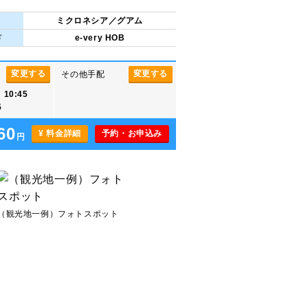
ミクロネシア／グアム
ド
e-very HOB
変更する
変更する
その他手配
0:45
5
60
¥ 料金詳細
予約・お申込み
円
（観光地一例）フォトスポット