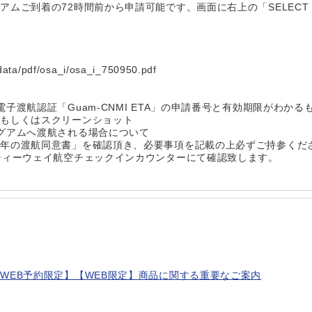
ムご到着の72時間前から申請可能です。画面に右上の「SELECT 
/data/pdf/osa_i/osa_i_750950.pdf
★
子渡航認証「Guam-CNMI ETA」の申請番号と有効期限がわかる
刷もしくはスクリーンショット
グアムへ渡航される場合について
成年の渡航同意書」を確認頂き、必要事項を記載の上必ずご持参くだ
ティーウェイ航空チェックインカウンターにて確認致します。
WEB予約限定】【WEB限定】商品に関する重要なご案内