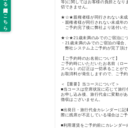
等)に関してはお客様の負担となり
切できません。
★☆★親権者様が同行されない未
・親権者様が同行されない未成年
ご予約完了後に弊社より送付いた
★☆★21歳未満のみでのご宿泊に
・21歳未満のみでのご宿泊の場合
弊社システム上ご予約が完了頂け
【ご予約時のお名前について】
ご予約時にいただいたお名前（ロ
スペル）の訂正は一切承ることが
お取消料が発生しますので、ご予
＜【重要】当コースについて＞
■当コースは空席状況に応じて旅行
お申し込み後、旅行代金に変動が
徴収はございません。
■出発日・旅行代金カレンダーに記
際に残席が不足している場合はご
■利用運賃をご予約前にカレンダー