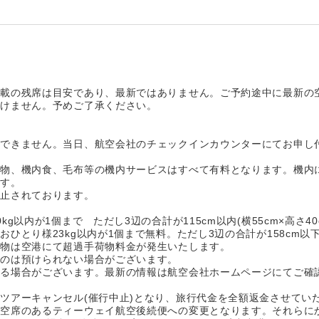
記載の残席は目安であり、最新ではありません。ご予約途中に最新の
頂けません。予めご了承ください。
けできません。当日、航空会社のチェックインカウンターにてお申し
み物、機内食、毛布等の機内サービスはすべて有料となります。機内
す。
止されております。
以内が1個まで ただし3辺の合計が115cm以内(横55cm×高さ40c
ひとり様23kg以内が1個まで無料。ただし3辺の合計が158cm以
荷物は空港にて超過手荷物料金が発生いたします。
ものは預けられない場合がございます。
なる場合がございます。最新の情報は航空会社ホームページにてご確
ツアーキャンセル(催行中止)となり、旅行代金を全額返金させてい
空席のあるティーウェイ航空後続便への変更となります。それらに