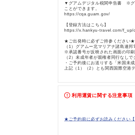
▼グアムデジタル税関申告書 ※グア
ことができます。
https://cqa.guam.gov/
【登録方法はこちら】
https://x.hankyu-travel.com/f_up
★ご出発時に必ずご持参ください
（1）グアムー北マリアナ諸島連邦電
※承認番号が反映された画面の印
（2）未成年者が親権者同行なしで
・ご予約後にお送りする「米国未
上記（1）（2）とも関西国際空港
利用運賃に関する注意事項
★ご予約前に必ずお読みください【