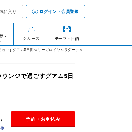
気に入り
ログイン・会員登録
券・
クルーズ
テーマ・目的
ル
で過ごすグアム5日間≪リーガロイヤルラグーナ≫
ラウンジで過ごすグアム5日
予約・お申込み
金）
等別