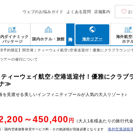
お
ウェブのお悩みガイド
よくある質問
店舗案内
海外
国内ダイナミック
海外航空
国内ホテル・旅館
海外ツアー
パッケージ
ホテ
EB予約限定】関空発｜ティーウェイ航空♪空港送迎付！優雅にクラブラウンジ
ツアーの催行について
｜ティーウェイ航空♪空港送迎付！優雅にクラブ
ナ≫
海を見渡せる美しいインフィニティプールが人気の大人リゾート♪
2,200～450,400
円
（大人1名様あたりの旅行代
海外空港諸税
料・国内空港旅客保安サービス料・その他諸税が別途必要となります