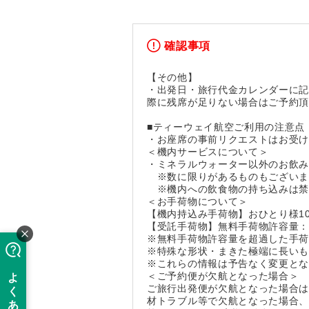
確認事項
【その他】
・出発日・旅行代金カレンダーに
際に残席が足りない場合はご予約
■ティーウェイ航空ご利用の注意点
・お座席の事前リクエストはお受
＜機内サービスについて＞
・ミネラルウォーター以外のお飲
※数に限りがあるものもございま
※機内への飲食物の持ち込みは禁
＜お手荷物について＞
【機内持込み手荷物】おひとり様10kg
【受託手荷物】無料手荷物許容量：お
※無料手荷物許容量を超過した手
※特殊な形状・まきた極端に長い
※これらの情報は予告なく変更と
＜ご予約便が欠航となった場合＞
ご旅行出発便が欠航となった場合は
材トラブル等で欠航となった場合、