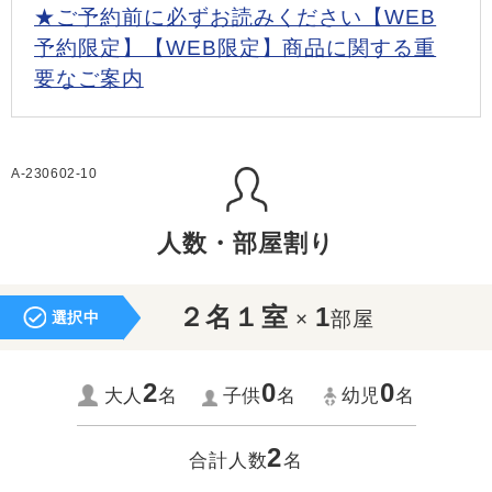
★ご予約前に必ずお読みください【WEB
予約限定】【WEB限定】商品に関する重
要なご案内
A-230602-10
人数・部屋割り
２名１室
1
×
部屋
選択中
2
0
0
大人
名
子供
名
幼児
名
2
合計人数
名