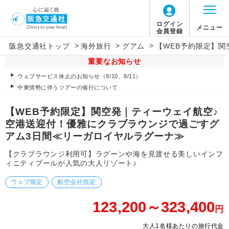
ログイン
メニュー
会員登録
>
>
>
阪急交通社トップ
海外旅行
グアム
【WEB予約限定】
重要なお知らせ
ウェブサービス休止のお知らせ（8/10、8/11）
中東情勢に伴うツアーの催行について
【WEB予約限定】関空発｜ティーウェイ航空♪
空港送迎付！優雅にクラブラウンジで過ごすグ
アム3日間≪リーガロイヤルラグーナ≫
【クラブラウンジ利用可】ラグーンや海を見渡せる美しいインフ
ィニティプールが人気の大人リゾート♪
ウェブ限定
航空会社指定
123,200～323,400
円
大人1名様あたりの旅行代金