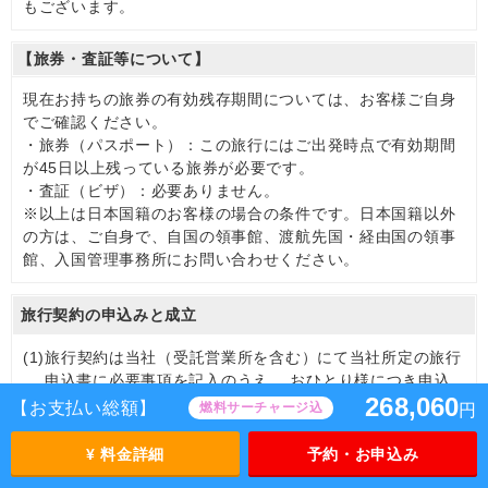
もございます。
【旅券・査証等について】
現在お持ちの旅券の有効残存期間については、お客様ご自身
でご確認ください。
・旅券（パスポート）：この旅行にはご出発時点で有効期間
が45日以上残っている旅券が必要です。
・査証（ビザ）：必要ありません。
※以上は日本国籍のお客様の場合の条件です。日本国籍以外
の方は、ご自身で、自国の領事館、渡航先国・経由国の領事
館、入国管理事務所にお問い合わせください。
旅行契約の申込みと成立
(1)
旅行契約は当社（受託営業所を含む）にて当社所定の旅行
申込書に必要事項を記入のうえ、 おひとり様につき申込
268,060
金（原則旅行代金の20％相当額）を添えて申込みくださ
【お支払い総額】
燃料サーチャージ込
円
い。
申込金は旅行代金、取消料または違約料のそれぞれ一部ま
¥ 料金詳細
予約・お申込み
たは全部として取り扱います。旅行契約は、当社が契約の