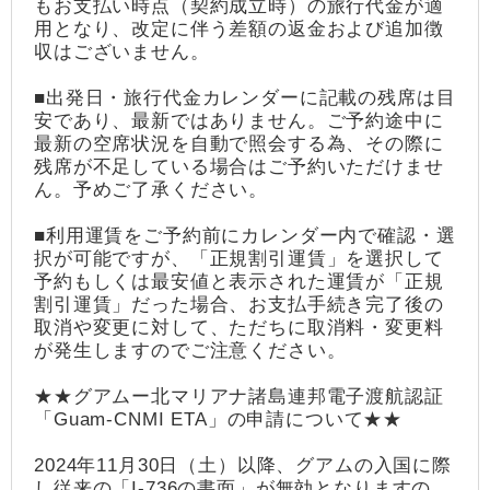
もお支払い時点（契約成立時）の旅行代金が適
用となり、改定に伴う差額の返金および追加徴
収はございません。
■出発日・旅行代金カレンダーに記載の残席は目
安であり、最新ではありません。ご予約途中に
最新の空席状況を自動で照会する為、その際に
残席が不足している場合はご予約いただけませ
ん。予めご了承ください。
■利用運賃をご予約前にカレンダー内で確認・選
択が可能ですが、「正規割引運賃」を選択して
予約もしくは最安値と表示された運賃が「正規
割引運賃」だった場合、お支払手続き完了後の
取消や変更に対して、ただちに取消料・変更料
が発生しますのでご注意ください。
★★グアムー北マリアナ諸島連邦電子渡航認証
「Guam-CNMI ETA」の申請について★★
2024年11月30日（土）以降、グアムの入国に際
し従来の「I-736の書面」が無効となりますの