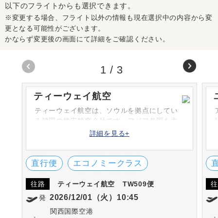
以下のフライトからも選択できます。
※変更する場合、フライト以外の情報も現在選択中の内容から変
更となる可能性がございます。
かならず変更後の画面にて詳細をご確認ください。
1
/
3
ティーウェイ航空
ティーウェイ航空は、ソウルを拠点にしてい
る韓国の格安航空会社です。アジア各国を主
とし、ミクロネシアやロシアへもネットワー
詳細を見る+
クを広げています。
直行便
エコノミークラス
往路
ティーウェイ航空
TW509便
往
2026/12/01（火）10:45
発
関西国際空港