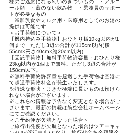
様のご迷惑になる匂いのきついもの ・アルコ
ール類 ・蓋のない飲み物 ・乗務員のサポー
トが必要なもの
※離乳食やミルク用・医療用としてのお湯の
提供は可能です
＜お手荷物について＞
【機内持込み手荷物】おひとり様10kg以内が1
個まで ただし3辺の合計が115cm以内(横
55cm×高さ40cm×縦20cm以内)
【受託手荷物】無料手荷物許容量：おひとり様
23kg以内が1個まで無料。ただし3辺の合計が
158cm以下。
※無料手荷物許容量を超過した手荷物は空港に
て超過手荷物料金が発生いたします。
※特殊な形状・まきた極端に長いものは預けら
れない場合がございます。
※これらの情報は予告なく変更となる場合がご
ざいます。最新の情報は航空会社ホームページ
にてご確認ください。
＜ご予約便が欠航となった場合＞
ご旅行出発便が欠航となった場合はツアーキャ
ンセル(催行中止)となり、旅行代金を全額返金