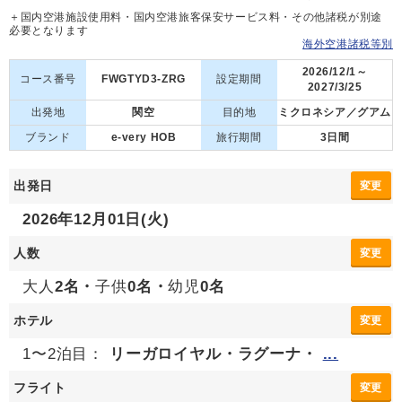
＋国内空港施設使用料・国内空港旅客保安サービス料・その他諸税が別途
必要となります
海外空港諸税等別
2026/12/1～
コース番号
FWGTYD3-ZRG
設定期間
2027/3/25
出発地
関空
目的地
ミクロネシア／グアム
ブランド
e-very HOB
旅行期間
3日間
出発日
変更
2026年12月01日(火)
人数
変更
大人
2名・
子供
0名・
幼児
0名
ホテル
変更
1〜2泊目：
リーガロイヤル・ラグーナ・
...
フライト
変更