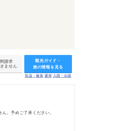
観光ガイド・
料請求
きません
旅の情報を見る
気温・服装
通貨
入国・出国
せん。予めご了承ください。