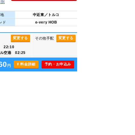
等別
的地
中近東／トルコ
ンド
e-very HOB
変更する
変更する
その他手配
22:10
空港 02:25
60
¥ 料金詳細
予約・お申込み
円