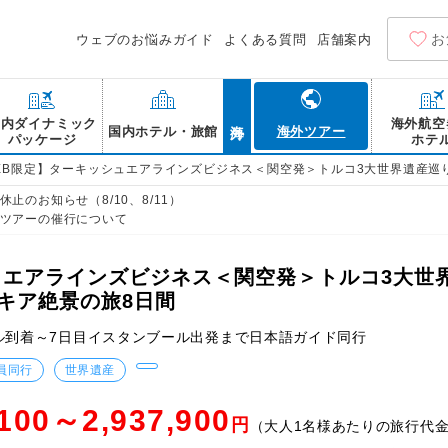
お
ウェブのお悩みガイド
よくある質問
店舗案内
海外
国内ダイナミック
海外航空
国内ホテル・旅館
海外ツアー
パッケージ
ホテ
EB限定】ターキッシュエアラインズビジネス＜関空発＞トルコ3大世界遺産巡
止のお知らせ（8/10、8/11）
ツアーの催行について
ュエアラインズビジネス＜関空発＞トルコ3大世
キア絶景の旅8日間
ル到着～7日目イスタンブール出発まで日本語ガイド同行
員同行
世界遺産
,100～2,937,900
円
（大人1名様あたりの旅行代