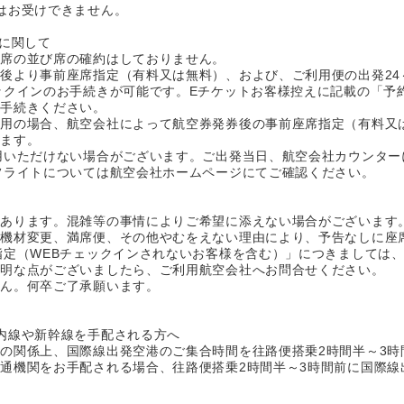
はお受けできません。
定に関して
席の並び席の確約はしておりません。
より事前座席指定（有料又は無料）、および、ご利用便の出発24～
クインのお手続きが可能です。Eチケットお客様控えに記載の「予
手続きください。
利用の場合、航空会社によって航空券発券後の事前座席指定（有料又
ます。
用いただけない場合がございます。ご出発当日、航空会社カウンター
フライトについては航空会社ホームページにてご確認ください。
があります。混雑等の事情によりご希望に添えない場合がございます
、機材変更、満席便、その他やむをえない理由により、予告なしに座
指定（WEBチェックインされないお客様を含む）」につきましては
明な点がございましたら、ご利用航空会社へお問合せください。
ん。何卒ご了承願います。
内線や新幹線を手配される方へ
の関係上、国際線出発空港のご集合時間を往路便搭乗2時間半～3時
通機関をお手配される場合、往路便搭乗2時間半～3時間前に国際線