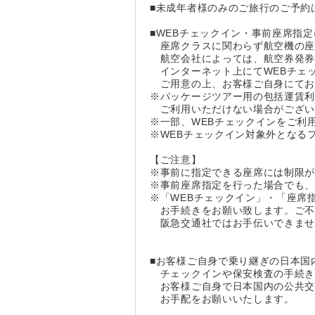
■未成年者様のみのご旅行のご予約
■WEBチェックイン・事前座席指
座席クラスに関わらず航空機の座
航空会社によっては、航空券発券後
インターネット上にてWEBチェッ
ご用意の上、お客様ご自身にてお
※パッケージツアー用の包括運賃
ご利用いただけない場合がござい
※一部、WEBチェックインをご利
※WEBチェックイン対象外となる
【ご注意】
※事前に指定できる座席には制限
※事前座席指定を行った場合でも
※「WEBチェックイン」・「座席
お手続きをお願い致します。ご不
阪急交通社ではお手伝いできませ
■お客様ご自身で乗り継ぎの日本国
チェックインや保安検査の手続き
お客様ご自身で日本国内の公共交
お手配をお願いいたします。