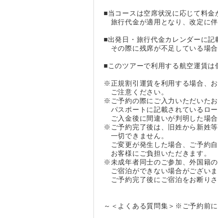
■当コースは空席状況に応じて料金
旅行代金が適用となり、改定に伴
■出発日・旅行代金カレンダーに記
その際に残席が不足している場合
■このツアーで利用する航空運賃は
※正規割引運賃を利用する場合、
ご注意ください。
※ご予約の際にご入力いただいた
パスポートに記載されているロー
ご入金後に間違いが判明した場合
※ご予約完了後は、旧姓から新姓
一切できません。
ご変更が発生した場合、ご予約自
お客様にご負担いただきます。
※未成年者同士のご参加、外国籍の
ご宿泊ができない場合がございま
ご予約完了後にご宿泊をお断りさ
～＜よくある質問集＞※ご予約前