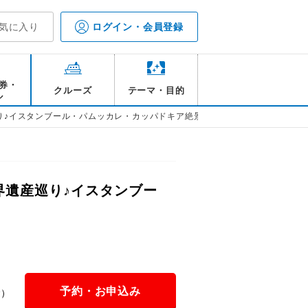
気に入り
ログイン・会員登録
券・
クルーズ
テーマ・目的
ル
り♪イスタンブール・パムッカレ・カッパドキア絶景の旅8日間
界遺産巡り♪イスタンブー
予約・お申込み
金）