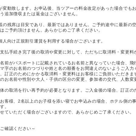
が変動致します。お申込後、当ツアーの料金改定があった場合でも
う追加徴収または返金はございません。
載の残席は目安であり、最新ではありません。ご予約途中に最新の
はご予約頂けません。あらかじめご了承ください。
個人向け正規割引運賃を利用する場合がございます。
お支払手続き完了後の取消や変更に対して、ただちに取消料・変更料
お名前がパスポートに記載されているお名前と異なっていた場合、飛
マ字のお名前のつづりや姓と名の順番をお間違えのないようご入力
、訂正のためにかかる取消料・変更料はお客様にご負担いただきま
等のお名前や性別や大人・子供の区分の変更、参加者の交代、人数変
体の取消を行い再予約が必要となります。ご入金後の場合、訂正の
お客様、2名以上のお子様を添い寝でお申込みの場合、ホテル側の
す。
せていただく場合がございますので、あらかじめご了承ください。
にご確認ください～