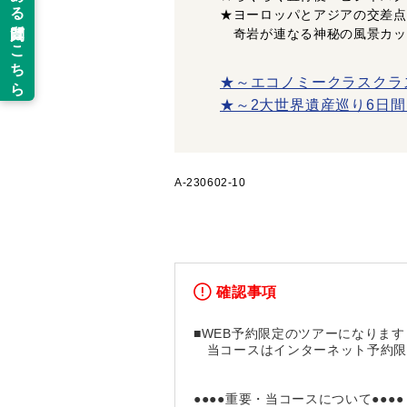
★ヨーロッパとアジアの交差点
奇岩が連なる神秘の風景カッ
★～エコノミークラスクラ
★～2大世界遺産巡り6日
A-230602-10
確認事項
■WEB予約限定のツアーになります
当コースはインターネット予約限
●●●●重要・当コースについて●●●●