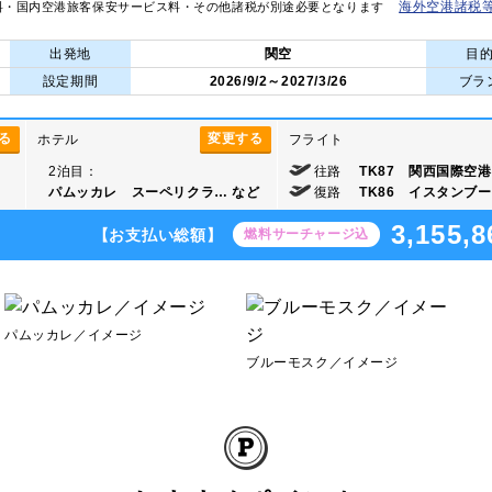
海外空港諸税
料・国内空港旅客保安サービス料・その他諸税が別途必要となります
出発地
関空
目
設定期間
2026/9/2～2027/3/26
ブラ
る
変更する
ホテル
フライト
2泊目：
往路
TK87 関西国際空港 
パムッカレ スーペリクラ…
など
復路
TK86 イスタンブール
3,155,8
【お支払い総額】
燃料サーチャージ込
パムッカレ／イメージ
ブルーモスク／イメージ