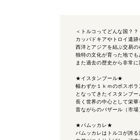
＜トルコってどんな国？？
カッパドキアやトロイ遺跡
西洋とアジアを結ぶ交易の
独特の文化が育った地でも
また過去の歴史から非常に
★イスタンブール★
幅わずか１ｋｍのボスポラ
となってきたイスタンブー
長く世界の中心として栄華
昔ながらのバザール（市場
★パムッカレ★
パムッカレはトルコが誇る