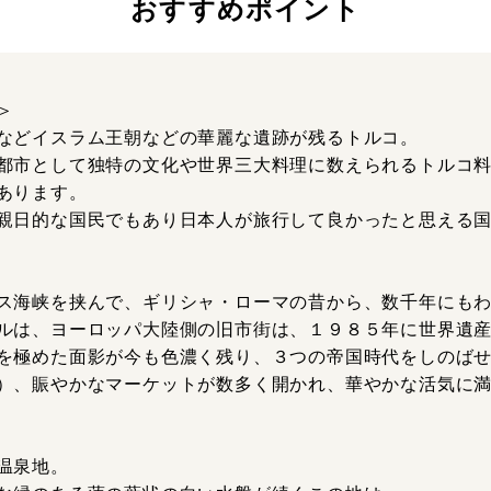
おすすめポイント
＞
などイスラム王朝などの華麗な遺跡が残るトルコ。
都市として独特の文化や世界三大料理に数えられるトルコ
あります。
親日的な国民でもあり日本人が旅行して良かったと思える
ス海峡を挟んで、ギリシャ・ローマの昔から、数千年にも
ルは、ヨーロッパ大陸側の旧市街は、１９８５年に世界遺
を極めた面影が今も色濃く残り、３つの帝国時代をしのば
）、賑やかなマーケットが数多く開かれ、華やかな活気に
温泉地。