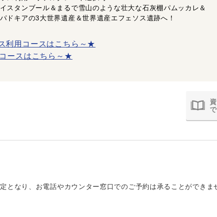
イスタンブール＆まるで雪山のような壮大な石灰棚パムッカレ＆
パドキアの3大世界遺産＆世界遺産エフェソス遺跡へ！
ス利用コースはこちら～★
間コースはこちら～★
資
で
定となり、お電話やカウンター窓口でのご予約は承ることができま