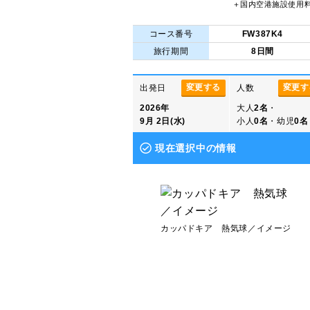
＋国内空港施設使用
コース番号
FW387K4
旅行期間
8日間
変更する
変更す
出発日
人数
2026年
大人
2名
・
9月 2日(水)
小人
0名
・幼児
0名
現在選択中の情報
カッパドキア 熱気球／イメージ