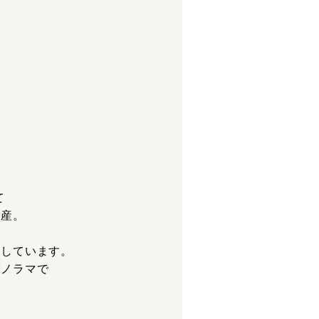
て
遺産。
出しています。
パノラマで