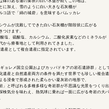
な縁のある蓮の葉状の白い水盤が続くこの地は、
とに加え、雪のように白い大きな石灰棚が
ルコ語で「綿の城砦」を意味するパムッカレ
シウムが沈殿してできた白い石灰棚が階段状に広がる
きつけます。
重炭酸塩、硫酸塩、カルシウム、二酸化炭素などのミネラルが
代から療養地として利用されてきました。
世界遺産として複合遺産に指定されています。
に「ギョレメ国立公園およびカッパドキアの岩石遺跡群」とし
化遺産と自然遺産両方の条件を満たす世界でも珍しい複合
よる浸食で形成された柔らかい凝灰岩の地形で、
岩」と呼ばれる多種多様な奇岩群が不思議な光景をつくり
探検気分を味わえ、熱気球に乗れば一面に広がる奇岩の大
。