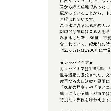
自然がつくり上げた、頑丈
昔から綿の産地であったこ
広がっていることから、ト
と呼ばれています。
温泉水に含まれる炭酸カル
幻想的な景観は見る人を惹
温泉水は約35～36度、
含まれていて、紀元前の時
パムッカレは1988年に
★カッパドキア★
カッパドキアは1985年
世界遺産に登録された、文
度重なる火山活動と風雨に
「妖精の煙突」や「キノコ
地下に広がる地下都市では
特別な世界観を味わえます