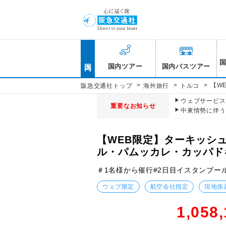
国内
国内ツアー
国内バスツアー
>
>
>
【W
阪急交通社トップ
海外旅行
トルコ
ウェブサービス休
重要なお知らせ
中東情勢に伴う
【WEB限定】ターキッシ
ル・パムッカレ・カッパド
＃1名様から催行#2日目イスタンブー
ウェブ限定
航空会社指定
現地係
1,058