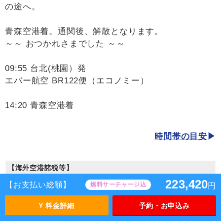
の途へ。
青森空港着。通関後、解散となります。
～～ おつかれさまでした ～～
09:55 台北(桃園）発
エバー航空 BR122便（エコノミー）
14:20 青森空港着
時間帯の目安
【海外空港諸税等】
223,420
【お支払い総額】
燃料サーチャージ込
円
旅行代金に各国空港の旅客サービス施設使用料と空港税等は
含まれておりません。別途お支払いが必要となります。
¥ 料金詳細
予約・お申込み
大人（12歳以上）2,600円、子供（2歳以上12歳未満）2,600
円