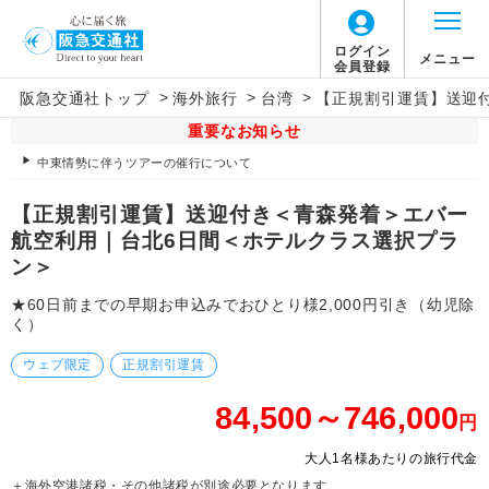
ログイン
メニュー
会員登録
>
>
>
阪急交通社トップ
海外旅行
台湾
【正規割引運賃】送迎
重要なお知らせ
中東情勢に伴うツアーの催行について
【正規割引運賃】送迎付き＜青森発着＞エバー
航空利用｜台北6日間＜ホテルクラス選択プラ
ン＞
★60日前までの早期お申込みでおひとり様2,000円引き（幼児除
く）
ウェブ限定
正規割引運賃
84,500～746,000
円
大人1名様あたりの旅行代金
＋海外空港諸税・その他諸税が別途必要となります