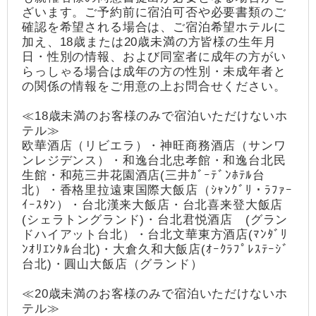
ざいます。ご予約前に宿泊可否や必要書類のご
確認を希望される場合は、ご宿泊希望ホテルに
加え、18歳または20歳未満の方皆様の生年月
日・性別の情報、および同室者に成年の方がい
らっしゃる場合は成年の方の性別・未成年者と
の関係の情報をご用意の上お問合せください。
≪18歳未満のお客様のみで宿泊いただけないホ
テル≫
欧華酒店（リビエラ）・神旺商務酒店（サンワ
ンレジデンス）・和逸台北忠孝館・和逸台北民
生館・和苑三井花園酒店(三井ｶﾞｰﾃﾞﾝﾎﾃﾙ台
北）・香格里拉遠東国際大飯店（ｼｬﾝｸﾞﾘ・ﾗﾌｧｰ
ｲｰｽﾀﾝ）・台北漢来大飯店・台北喜来登大飯店
(シェラトングランド)・台北君悦酒店 (グラン
ドハイアット台北）・台北文華東方酒店(ﾏﾝﾀﾞﾘ
ﾝｵﾘｴﾝﾀﾙ台北)・大倉久和大飯店(ｵｰｸﾗﾌﾟﾚｽﾃｰｼﾞ
台北)・圓山大飯店（グランド）
≪20歳未満のお客様のみで宿泊いただけないホ
テル≫