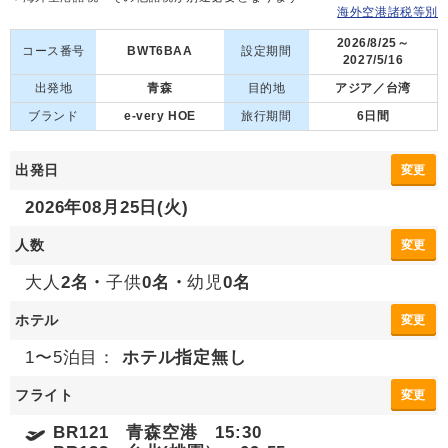
海外空港諸税等別
2026/8/25～
コース番号
BWT6BAA
設定期間
2027/5/16
出発地
青森
目的地
アジア／台湾
ブランド
e-very HOE
旅行期間
6日間
出発日
変更
2026年08月25日(火)
人数
変更
大人
2名・
子供
0名・
幼児
0名
ホテル
変更
1〜5泊目：
ホテル指定無し
フライト
変更
BR121 青森空港 15:30