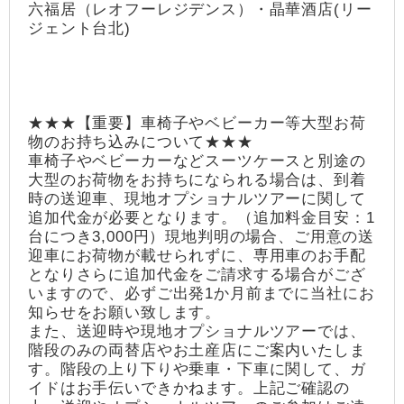
六福居（レオフーレジデンス）・晶華酒店(リー
ジェント台北)
★★★【重要】車椅子やベビーカー等大型お荷
物のお持ち込みについて★★★
車椅子やベビーカーなどスーツケースと別途の
大型のお荷物をお持ちになられる場合は、到着
時の送迎車、現地オプショナルツアーに関して
追加代金が必要となります。（追加料金目安：1
台につき3,000円）現地判明の場合、ご用意の送
迎車にお荷物が載せられずに、専用車のお手配
となりさらに追加代金をご請求する場合がござ
いますので、必ずご出発1か月前までに当社にお
知らせをお願い致します。
また、送迎時や現地オプショナルツアーでは、
階段のみの両替店やお土産店にご案内いたしま
す。階段の上り下りや乗車・下車に関して、ガ
イドはお手伝いできかねます。上記ご確認の