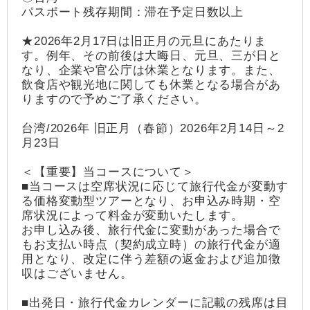
パスポート残存期間：滞在予定日数以上
★2026年2月17日は旧正月の元旦にあたりま
す。例年、その前後は大晦日、元旦、三が日と
なり、企業や官公庁は休業となります。また、
飲食店や観光地に関しても休業となる場合があ
りますので予めご了承ください。
台湾/2026年 旧正月（春節）2026年2月14日～2
月23日
＜【重要】当コースについて＞
■当コースは空席状況に応じて旅行代金が変動す
る価格変動型ツアーとなり、お申込み時期・空
席状況によって料金が変動いたします。
お申し込み後、旅行代金に変動があった場合で
もお支払い時点（契約成立時）の旅行代金が適
用となり、改定に伴う差額の返金および追加徴
収はございません。
■出発日・旅行代金カレンダーに記載の残席は目