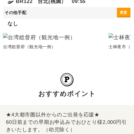
BR122 台北(桃園） 09:55
その他手配
変更
なし
台湾総督府（観光地一例）
士林夜市（
おすすめポイント
★4大都市圏以外からのご出発を応援★
60日前までの早期お申込みでおひとり様2,000円引
きいたします。（幼児除く）