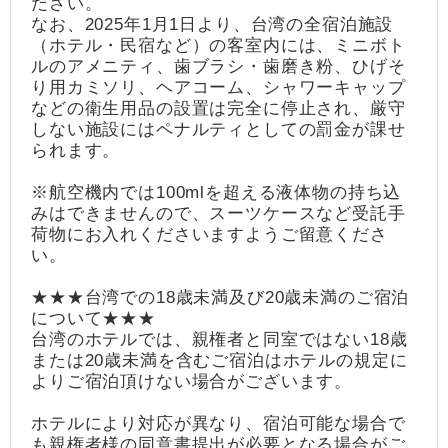
ださい。
なお、2025年1月1日より、台湾の全宿泊施設
（ホテル・民宿など）の客室内には、ミニボト
ルのアメニティ、歯ブラシ・歯磨き粉、ひげそ
り用カミソリ、ヘアコーム、シャワーキャップ
などの衛生用品の設置は完全に停止され、厳守
しない施設にはペナルティとしての罰金が課せ
られます。
※航空機内では100mlを超える液体物の持ち込
みはできませんので、スーツケースなど受託手
荷物にお入れくださいますようご留意くださ
い。
★★★台湾での18歳未満及び20歳未満のご宿泊
について★★★
台湾のホテルでは、親権者と同室ではない18歳
または20歳未満を含むご宿泊はホテルの規定に
よりご宿泊頂けない場合がございます。
ホテルにより対応が異なり、宿泊可能な場合で
も親権者様の同意書提出が必要となる場合がご