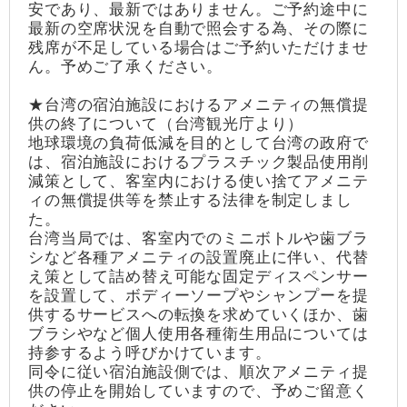
安であり、最新ではありません。ご予約途中に
最新の空席状況を自動で照会する為、その際に
残席が不足している場合はご予約いただけませ
ん。予めご了承ください。
★台湾の宿泊施設におけるアメニティの無償提
供の終了について（台湾観光庁より）
地球環境の負荷低減を目的として台湾の政府で
は、宿泊施設におけるプラスチック製品使用削
減策として、客室内における使い捨てアメニテ
ィの無償提供等を禁止する法律を制定しまし
た。
台湾当局では、客室内でのミニボトルや歯ブラ
シなど各種アメニティの設置廃止に伴い、代替
え策として詰め替え可能な固定ディスペンサー
を設置して、ボディーソープやシャンプーを提
供するサービスへの転換を求めていくほか、歯
ブラシやなど個人使用各種衛生用品については
持参するよう呼びかけています。
同令に従い宿泊施設側では、順次アメニティ提
供の停止を開始していますので、予めご留意く