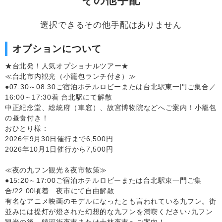
その他手配
選択できるその他手配はありません
オプションについて
★台北発！人気オプショナルツアー★
≪台北市内観光（小籠包ランチ付き）≫
●07:30～08:30ご宿泊ホテルロビーまたは台北駅東一門ご集合／
16:00～17:30着 台北駅にて解散
中正紀念堂、総統府（車窓）、故宮博物院などへご案内！小籠包
の昼食付き！
おひとり様：
2026年9月30日催行まで6,500円
2026年10月1日催行から7,500円
≪夜の九フン観光＆夜市散策≫
●15:20～17:00ご宿泊ホテルロビーまたは台北駅東一門ご集
合/22:00頃着 夜市にて自由解散
有名なアニメ映画のモデルになったとも言われている九フン。街
並みには提灯が燈された幻想的な九フンを満喫ください♪九フン
観光の後、饒河街夜市または士林夜市へご案内！