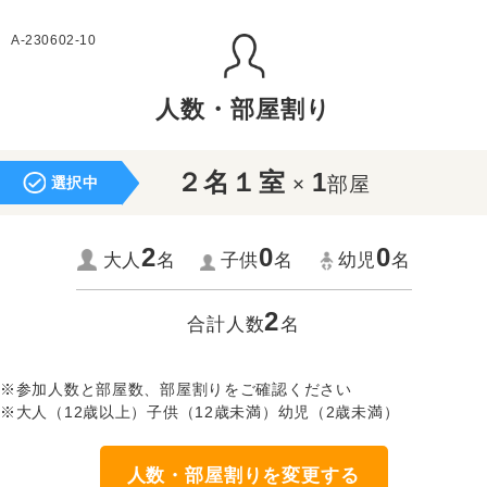
A-230602-10
人数・部屋割り
２名１室
1
×
部屋
選択中
2
0
0
大人
名
子供
名
幼児
名
2
合計人数
名
※参加人数と部屋数、部屋割りをご確認ください
※大人（12歳以上）子供（12歳未満）幼児（2歳未満）
人数・部屋割りを変更する