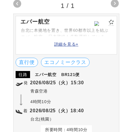
1
/
1
エバー航空
台北に本拠地を置き、世界60都市以上を結ぶ
エバー航空。 日本路線も多数運航していま
す。航空会社としては初めてサンリオと提携
詳細を見る+
しました。
直行便
エコノミークラス
往路
エバー航空
BR121便
2026/08/25（火）15:30
発
青森空港
4時間10分
2026/08/25（火）18:40
着
台北(桃園）
所要時間：4時間10分