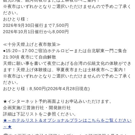
※夜市はいずれかとなりご選択いただけませんので予めご了承く
ださい。
おひとり様：
2026年9月30日催行まで7,500円
2026年10月1日催行から8,000円
≪十分天燈上げと夜市散策≫
●15:20～17:00ご宿泊ホテルロビーまたは台北駅東一門ご集合
21:30頃 夜市にて自由解散
天燈に願い事を書いて夜空にあげる台湾の伝統文化の体験ができ
ます！天燈上げ体験後は、寧夏夜市または士林夜市へご案内！
※夜市はいずれかとなりご選択いただけませんので予めご了承く
ださい。
おひとり様：8,500円(2026年4月28日現在)
★インターネット予約画面よりお申込みいただけます。
企画実施/三普旅行社・開発旅行社
詳細は下記リストをご参照ください。
★～ホテルリスト＆オプショナルプランはこちらをご覧ください
～★