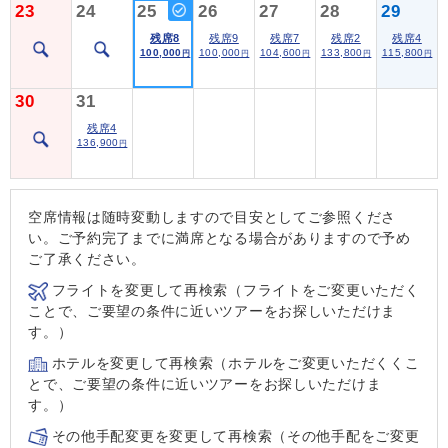
23
24
25
26
27
28
29
残席8
残席9
残席7
残席2
残席4
100,000
100,000
104,600
133,800
115,800
円
円
円
円
円
30
31
残席4
136,900
円
空席情報は随時変動しますので目安としてご参照くださ
い。ご予約完了までに満席となる場合がありますので予め
ご了承ください。
フライトを変更して再検索（フライトをご変更いただく
ことで、ご要望の条件に近いツアーをお探しいただけま
す。）
ホテルを変更して再検索（ホテルをご変更いただくくこ
とで、ご要望の条件に近いツアーをお探しいただけま
す。）
その他手配変更を変更して再検索（その他手配をご変更