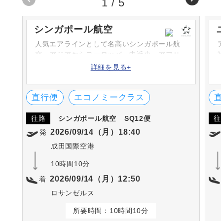
1
/
5
シンガポール航空
人気エアラインとして名高いシンガポール航
空。アジアからヨーロッパ、中近東、アフリ
カ、北米、南太平洋など幅広いネットワーク
詳細を見る+
や高い安全性、最新鋭機をいち早く導入する
などのサービスで世界の人々に愛されていま
す。
直行便
エコノミークラス
往路
シンガポール航空
SQ12便
往
2026/09/14（月）18:40
発
成田国際空港
10時間10分
2026/09/14（月）12:50
着
ロサンゼルス
所要時間：10時間10分