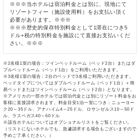
※※※当ホテルは宿泊料金とは別に、現地にて
リゾートフィー（施設使用料）をお支払い頂く
必要があります。※※※
※※※歴史的保存特別料金として1滞在につき5
ドル+税の特別料金を施設にて直接お支払いくだ
さい。※※※
※2名様1室の場合：ツインベッドルーム（ベッド2台）またはダ
ブルベッドルーム（ベッド1台）をご利用いただきます。
※3名様1室の場合：2台のベッドで3名様ご利用いただきます。
ベッドタイプについてはダブルベッドルーム（ベッド1台）＋簡
易ベッドまたはツインベッドルーム（ベッド2台）となります。
※アメリカの一部ホテルでは宿泊代金とは別にリゾート料金をお
客様に直接請求されます。料金目安1泊一室につき：ニューヨー
ク20～35ドル、アナハイム4～25ドル、ロサンゼルス10～50ド
ル、ラスベガス40～60ドル
※該当ホテルについてはオプショナルリストをご覧ください。
（リストにないホテルでも、急遽請求する場合もございますので
予めご了承ください。）