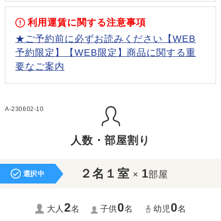
利用運賃に関する注意事項
★ご予約前に必ずお読みください【WEB
予約限定】【WEB限定】商品に関する重
要なご案内
A-230602-10
人数・部屋割り
２名１室
1
×
部屋
選択中
2
0
0
大人
名
子供
名
幼児
名