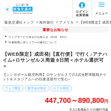
ログイン
メニュー
会員登録
>
>
>
阪急交通社トップ
海外旅行
アメリカ
【WEB限定】成田
重要なお知らせ
ウェブサービス休止のお知らせ（8/10、8/11）
中東情勢に伴うツアーの催行について
【WEB限定】成田発|【直行便】で行く♪アナハ
イム+ロサンゼルス周遊 8日間＜ホテル選択可
＞
【シンガポール航空利用】ロサンゼルスでの1試合野球観戦チケ
ット＆スタジアムへの往復送迎付で安心♪
ウェブ限定
航空会社指定
ホテル指定
447,700～890,800
円
大人1名様あたりの旅行代金