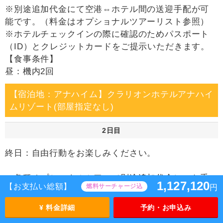
※別途追加代金にて空港⇔ホテル間の送迎手配が可
能です。（料金はオプショナルツアーリスト参照）
※ホテルチェックインの際に確認のためパスポート
（ID）とクレジットカードをご提示いただきます。
【食事条件】
昼：機内2回
【宿泊地：アナハイム】クラリオンホテルアナハイ
ムリゾート(部屋指定なし)
2日目
終日：自由行動をお楽しみください。
≪各種オプショナルツアー（別途追加代金）のお手
1,127,120
【お支払い総額】
燃料サーチャージ込
円
配も可能です≫
（一例）
¥ 料金詳細
予約・お申込み
・ディズニーチケットの手配