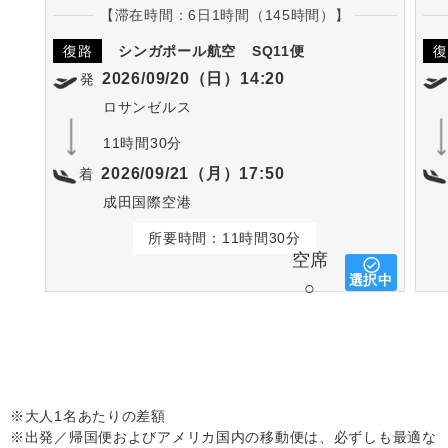
【滞在時間：6日1時間（145時間）】
復路
シンガポール航空
SQ11便
復
2026/09/20（日）14:20
発
ロサンゼルス
11時間30分
2026/09/21（月）17:50
着
成田国際空港
所要時間：11時間30分
空席
選択中
○
※大人1名あたりの差額
※出発／帰国便およびアメリカ国内の移動便は、必ずしも最適な