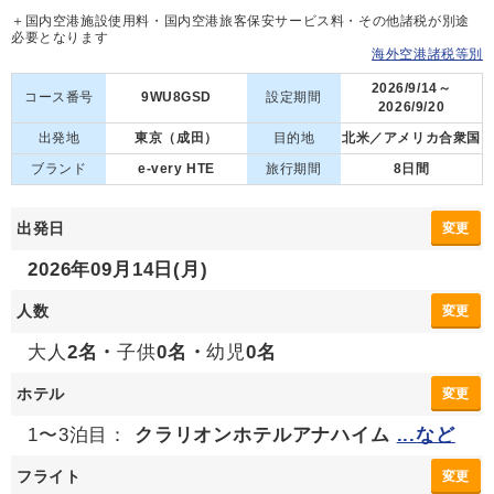
＋国内空港施設使用料・国内空港旅客保安サービス料・その他諸税が別途
必要となります
海外空港諸税等別
2026/9/14～
コース番号
9WU8GSD
設定期間
2026/9/20
出発地
東京（成田）
目的地
北米／アメリカ合衆国
ブランド
e-very HTE
旅行期間
8日間
出発日
変更
2026年09月14日(月)
人数
変更
大人
2名・
子供
0名・
幼児
0名
ホテル
変更
1〜3泊目：
クラリオンホテルアナハイム
...など
フライト
変更