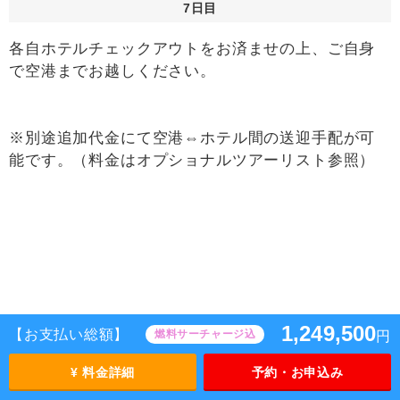
7日目
各自ホテルチェックアウトをお済ませの上、ご自身
で空港までお越しください。
※別途追加代金にて空港⇔ホテル間の送迎手配が可
能です。（料金はオプショナルツアーリスト参照）
1,249,500
【お支払い総額】
燃料サーチャージ込
円
11:25 ロサンゼルス発
ユナイテッド航空 UA39便（プレミアムエコノミー）
¥ 料金詳細
予約・お申込み