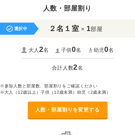
人数・部屋割り
２名１室
1
×
部屋
選択中
2
0
0
大人
名
子供
名
幼児
名
2
合計人数
名
※参加人数と部屋数、部屋割りをご確認ください
※大人（12歳以上）子供（12歳未満）幼児（2歳未満）
人数・部屋割りを変更する