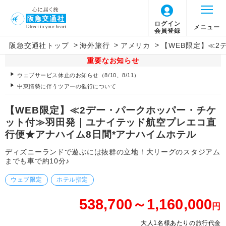
ログイン
メニュー
会員登録
>
>
>
阪急交通社トップ
海外旅行
アメリカ
【WEB限定】≪
重要なお知らせ
ウェブサービス休止のお知らせ（8/10、8/11）
中東情勢に伴うツアーの催行について
【WEB限定】≪2デー・パークホッパー・チケ
ット付≫羽田発｜ユナイテッド航空プレエコ直
行便★アナハイム8日間*アナハイムホテル
ディズニーランドで遊ぶには抜群の立地！大リーグのスタジアム
までも車で約10分♪
ウェブ限定
ホテル指定
538,700～1,160,000
円
大人1名様あたりの旅行代金