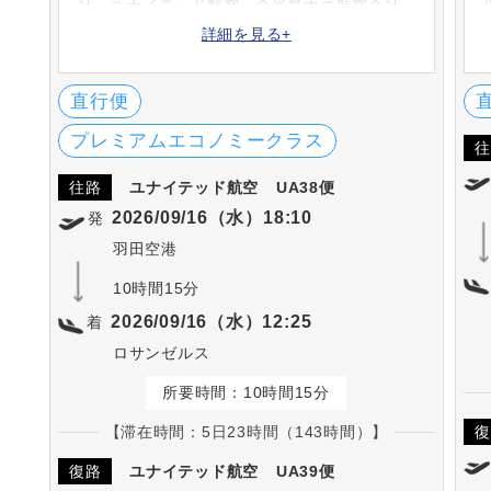
社・ユナイテッド航空。全米最大の航空会社
であり、スターアライアンスの中心的な航空
詳細を見る+
会社です。スターアライアンス加盟航空会社
とのコードシェア便を運航しています。
直行便
プレミアムエコノミークラス
往
往路
ユナイテッド航空
UA38便
2026/09/16（水）18:10
発
羽田空港
10時間15分
2026/09/16（水）12:25
着
ロサンゼルス
所要時間：10時間15分
【滞在時間：5日23時間（143時間）】
復
復路
ユナイテッド航空
UA39便