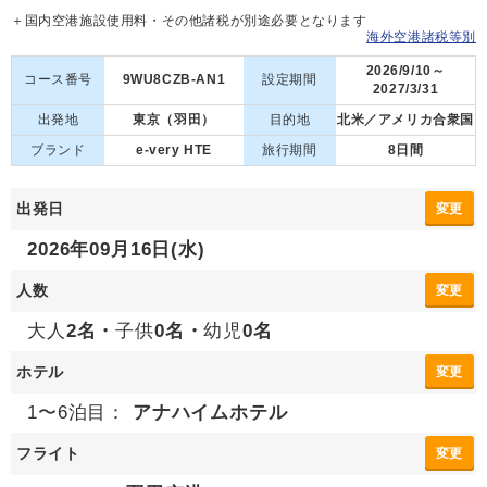
＋国内空港施設使用料・その他諸税が別途必要となります
海外空港諸税等別
2026/9/10～
コース番号
9WU8CZB-AN1
設定期間
2027/3/31
出発地
東京（羽田）
目的地
北米／アメリカ合衆国
ブランド
e-very HTE
旅行期間
8日間
出発日
変更
2026年09月16日(水)
人数
変更
大人
2名・
子供
0名・
幼児
0名
ホテル
変更
1〜6泊目：
アナハイムホテル
フライト
変更