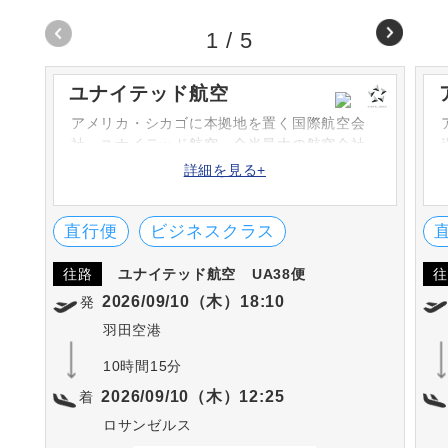
1
/
5
ユナイテッド航空
アメリカ・シカゴに本拠地を置く国際航空会
社・ユナイテッド航空。全米最大の航空会社
であり、スターアライアンスの中心的な航空
詳細を見る+
会社です。スターアライアンス加盟航空会社
とのコードシェア便を運航しています。
直行便
ビジネスクラス
往路
ユナイテッド航空
UA38便
往
2026/09/10（木）18:10
発
羽田空港
10時間15分
2026/09/10（木）12:25
着
ロサンゼルス