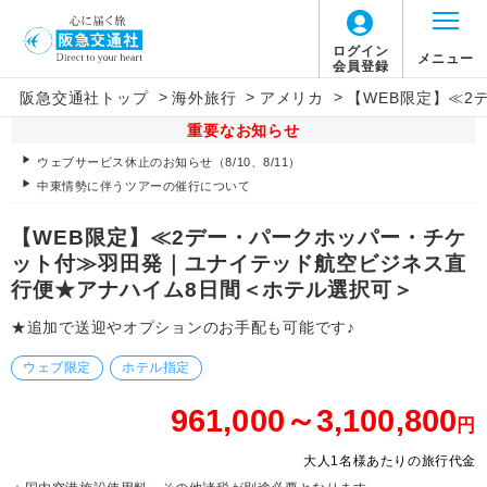
ログイン
メニュー
会員登録
>
>
>
阪急交通社トップ
海外旅行
アメリカ
【WEB限定】≪
重要なお知らせ
ウェブサービス休止のお知らせ（8/10、8/11）
中東情勢に伴うツアーの催行について
【WEB限定】≪2デー・パークホッパー・チケ
ット付≫羽田発｜ユナイテッド航空ビジネス直
行便★アナハイム8日間＜ホテル選択可＞
★追加で送迎やオプションのお手配も可能です♪
ウェブ限定
ホテル指定
961,000～3,100,800
円
大人1名様あたりの旅行代金