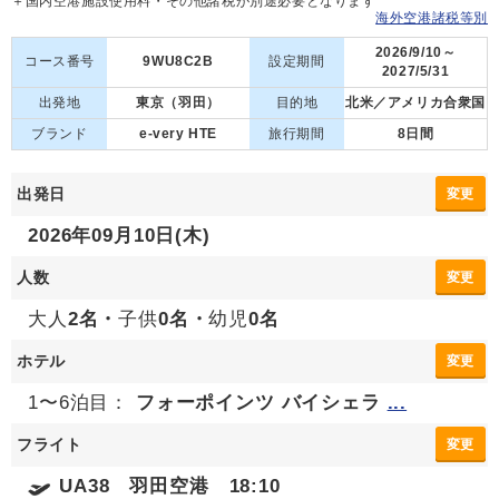
＋国内空港施設使用料・その他諸税が別途必要となります
海外空港諸税等別
2026/9/10～
コース番号
9WU8C2B
設定期間
2027/5/31
出発地
東京（羽田）
目的地
北米／アメリカ合衆国
ブランド
e-very HTE
旅行期間
8日間
出発日
変更
2026年09月10日(木)
人数
変更
大人
2名・
子供
0名・
幼児
0名
ホテル
変更
1〜6泊目：
フォーポインツ バイシェラ
...
フライト
変更
UA38 羽田空港 18:10