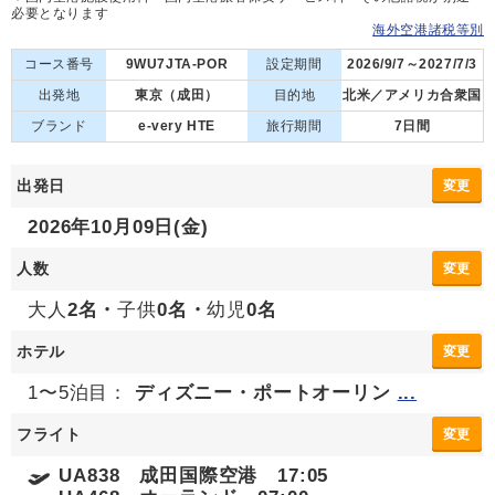
必要となります
海外空港諸税等別
コース番号
9WU7JTA-POR
設定期間
2026/9/7～2027/7/3
出発地
東京（成田）
目的地
北米／アメリカ合衆国
ブランド
e-very HTE
旅行期間
7日間
出発日
変更
2026年10月09日(金)
人数
変更
大人
2名・
子供
0名・
幼児
0名
ホテル
変更
1〜5泊目：
ディズニー・ポートオーリン
...
フライト
変更
UA838 成田国際空港 17:05