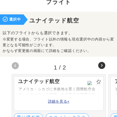
フライト
選択中
ユナイテッド航空
以下のフライトからも選択できます。
※変更する場合、フライト以外の情報も現在選択中の内容から変
更となる可能性がございます。
かならず変更後の画面にて詳細をご確認ください。
1
/
2
ユナイテッド航空
アメリカ・シカゴに本拠地を置く国際航空会
社・ユナイテッド航空。全米最大の航空会社
であり、スターアライアンスの中心的な航空
詳細を見る+
会社です。スターアライアンス加盟航空会社
とのコードシェア便を運航しています。