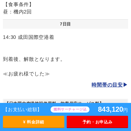
【食事条件】
昼：機内2回
7日目
14:30 成田国際空港着
到着後、解散となります。
≪お疲れ様でした≫
時間帯の目安
【日本国内空港施設使用料・旅客保安サービス料】
843,120
【お支払い総額】
燃料サーチャージ込
円
旅行代金に、日本国内空港施設使用料・旅客保安サービス料
は含まれておりません。別途お支払が必要となります。
¥ 料金詳細
予約・お申込み
【日本国内空港施設使用料】