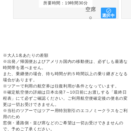
所要時間：19時間30分
空席
選択中
○
※大人1名あたりの差額
※出発／帰国便およびアメリカ国内の移動便は、必ずしも最適な
時間帯を選べません。
また、乗継便の場合、待ち時間が約５時間以上の乗り継ぎとなる
場合があります。
※ツアーで利用の航空券は往復利用が条件となっています。
※確定航空便の詳細は日本出発7～10日前にお渡しする「最終日
程表」にて必ずご確認ください。ご利用航空便確定後の便名の変
更は一切お受けできません。
※当社のツアーではツアー用特別割引のエコノミークラスをご利
用のため
窓側・通路側・並び席などのご希望は一切お受けできませんの
で、予めご了承ください。