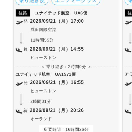
乗り継ぎ便
エコノミークラス
往路
ユナイテッド航空
UA6便
往
2026/09/21（月）17:00
発
成田国際空港
11時間55分
2026/09/21（月）14:55
着
ヒューストン
＜ 乗り継ぎ：2時間0分 ＞
ユナイテッド航空
UA1571便
ア
2026/09/21（月）16:55
発
ヒューストン
2時間31分
2026/09/21（月）20:26
着
オーランド
所要時間：16時間26分