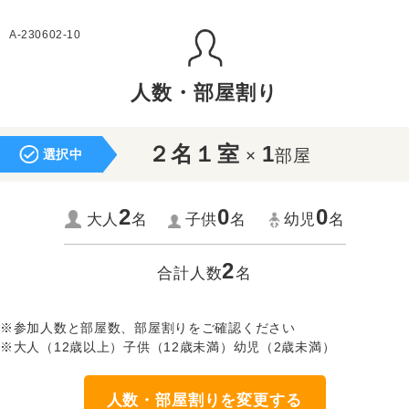
A-230602-10
人数・部屋割り
２名１室
1
×
部屋
選択中
2
0
0
大人
名
子供
名
幼児
名
2
合計人数
名
※参加人数と部屋数、部屋割りをご確認ください
※大人（12歳以上）子供（12歳未満）幼児（2歳未満）
人数・部屋割りを変更する