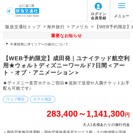
ログイン
メニュー
会員登録
>
>
>
阪急交通社トップ
海外旅行
アメリカ
【WEB予約限定
重要なお知らせ
中東情勢に伴うツアーの催行について
【WEB予約限定】成田発｜ユナイテッド航空利
用★ウォルトディズニーワールド7日間＜アー
ト・オブ・アニメーション＞
★ディズニー直営ホテルご宿泊★追加で送迎や入園チケットお手
配も可能です♪
ウェブ限定
ホテル指定
283,400～1,141,300
円
大人1名様あたりの旅行代金
＋国内空港施設使用料・国内空港旅客保安サービス料・その他諸税が別途