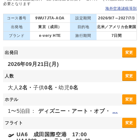
必要となります
海外空港諸税等別
コース番号
9WU7JTA-AOA
設定期間
2026/9/7～2027/7/3
出発地
東京（成田）
目的地
北米／アメリカ合衆国
ブランド
e-very HTE
旅行期間
7日間
出発日
変更
2026年09月21日(月)
人数
変更
大人
2名・
子供
0名・
幼児
0名
ホテル
変更
1〜5泊目：
ディズニー・アート・オブ・
...
フライト
変更
UA6 成田国際空港 17:00