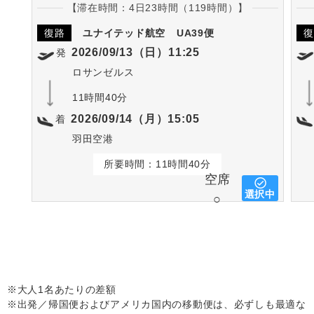
【滞在時間：4日23時間（119時間）】
復路
ユナイテッド航空
UA39便
復
2026/09/13（日）11:25
発
ロサンゼルス
11時間40分
2026/09/14（月）15:05
着
羽田空港
所要時間：11時間40分
空席
選択中
○
※大人1名あたりの差額
※出発／帰国便およびアメリカ国内の移動便は、必ずしも最適な