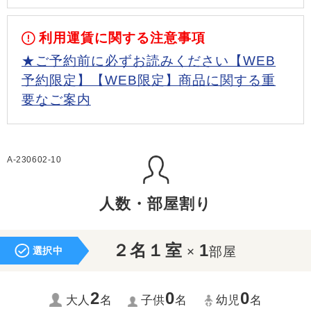
利用運賃に関する注意事項
★ご予約前に必ずお読みください【WEB
予約限定】【WEB限定】商品に関する重
要なご案内
A-230602-10
人数・部屋割り
２名１室
1
×
部屋
選択中
2
0
0
大人
名
子供
名
幼児
名