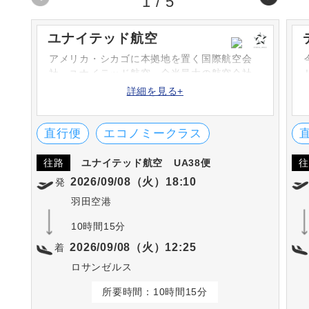
1
/
5
ユナイテッド航空
アメリカ・シカゴに本拠地を置く国際航空会
社・ユナイテッド航空。全米最大の航空会社
であり、スターアライアンスの中心的な航空
詳細を見る+
会社です。スターアライアンス加盟航空会社
とのコードシェア便を運航しています。
直行便
エコノミークラス
往路
ユナイテッド航空
UA38便
往
2026/09/08（火）18:10
発
羽田空港
10時間15分
2026/09/08（火）12:25
着
ロサンゼルス
所要時間：10時間15分