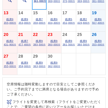
361,000
369,000
370,000
369,000
361,000
円
円
円
円
円
13
14
15
16
17
18
19
残席9
残席9
残席7
残席9
残席5
残席2
残席6
355,000
353,000
358,000
404,300
452,000
429,600
507,400
円
円
円
円
円
円
円
20
21
22
23
24
25
26
残席2
残席7
残席9
残席9
残席9
残席9
残席9
431,900
477,400
385,500
360,000
381,500
380,500
355,000
円
円
円
円
円
円
円
27
28
29
30
残席9
残席9
残席9
残席9
355,000
359,000
363,000
362,000
円
円
円
円
空席情報は随時変動しますので目安としてご参照くださ
い。ご予約完了までに満席となる場合がありますので予め
ご了承ください。
フライトを変更して再検索（フライトをご変更いただく
ことで、ご要望の条件に近いツアーをお探しいただけま