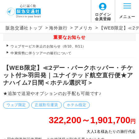
ログイン
メニュー
会員登録
>
>
>
阪急交通社トップ
海外旅行
アメリカ
【WEB限定】≪
重要なお知らせ
ウェブサービス休止のお知らせ（8/10、8/11）
中東情勢に伴うツアーの催行について
【WEB限定】≪2デー・パークホッパー・チケ
ット付≫羽田発｜ユナイテッド航空直行便★ア
ナハイム7日間＜ホテル選択可＞
★追加で送迎やオプションのお手配も可能です♪
ウェブ限定
正規割引運賃
ホテル指定
322,200～1,901,700
円
大人1名様あたりの旅行代金