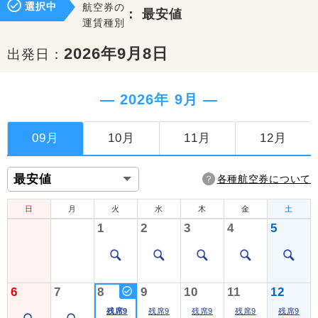
選択中
航空券の
：
最安値
運賃種別
2026年9月8日
出発日：
― 2026年 9月 ―
09月
10月
11月
12月
各種航空券について
日
月
火
水
木
金
土
1
2
3
4
5
6
7
8
9
10
11
12
残席9
残席9
残席9
残席9
残席9