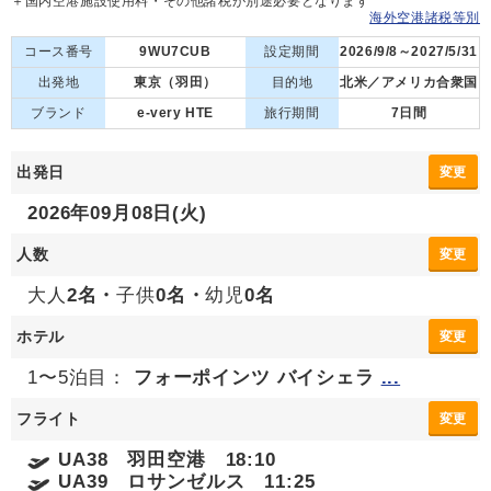
＋国内空港施設使用料・その他諸税が別途必要となります
海外空港諸税等別
コース番号
9WU7CUB
設定期間
2026/9/8～2027/5/31
出発地
東京（羽田）
目的地
北米／アメリカ合衆国
ブランド
e-very HTE
旅行期間
7日間
出発日
変更
2026年09月08日(火)
人数
変更
大人
2名・
子供
0名・
幼児
0名
ホテル
変更
1〜5泊目：
フォーポインツ バイシェラ
...
フライト
変更
UA38 羽田空港 18:10
UA39 ロサンゼルス 11:25