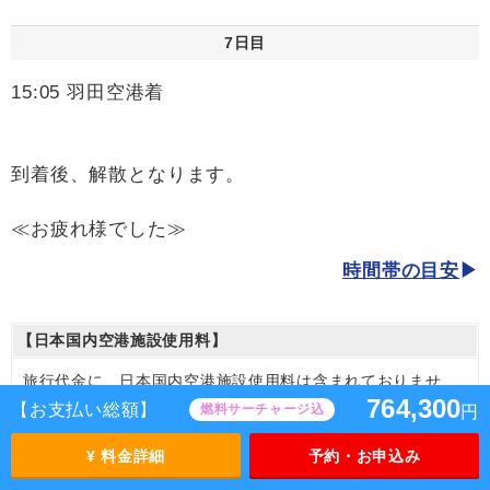
7日目
15:05 羽田空港着
到着後、解散となります。
≪お疲れ様でした≫
時間帯の目安
【日本国内空港施設使用料】
旅行代金に、日本国内空港施設使用料は含まれておりませ
764,300
ん。別途お支払が必要となります。
【お支払い総額】
燃料サーチャージ込
円
【日本国内空港施設使用料】
羽田(国際線)
¥ 料金詳細
予約・お申込み
2026/8/7〜2026/10/5 大人（12歳以上）2,950円、子供