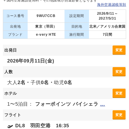
＋国内空港施設使用料・その他諸税が別途必要となります
海外空港諸税等別
2026/9/11～
コース番号
9WU7CCB
設定期間
2027/5/31
出発地
東京（羽田）
目的地
北米／アメリカ合衆国
ブランド
e-very HTE
旅行期間
7日間
出発日
変更
2026年09月11日(金)
人数
変更
大人
2名・
子供
0名・
幼児
0名
ホテル
変更
1〜5泊目：
フォーポインツ バイシェラ
...
フライト
変更
DL8 羽田空港 16:35