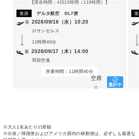
【滞在時間：4日23時間（119時間）】
復路
デルタ航空
DL7便
復
2026/09/16（水）10:20
発
ロサンゼルス
11時間40分
2026/09/17（木）14:00
着
羽田空港
所要時間：11時間40分
空席
選択中
○
※大人1名あたりの差額
※出発／帰国便およびアメリカ国内の移動便は、必ずしも最適な