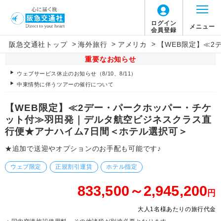
ログイン
メニュー
会員登録
>
>
>
阪急交通社トップ
海外旅行
アメリカ
【WEB限定】≪
重要なお知らせ
ウェブサービス休止のお知らせ（8/10、8/11）
中東情勢に伴うツアーの催行について
【WEB限定】≪2デー・パークホッパー・チケ
ット付≫羽田発｜デルタ航空ビジネスクラス直
行便★アナハイム7日間＜ホテル選択可＞
★追加で送迎やオプションのお手配も可能です♪
ウェブ限定
正規割引運賃
ホテル指定
833,500～2,945,200
円
大人1名様あたりの旅行代金