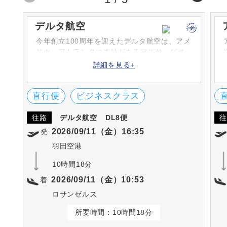
デルタ航空
今年創立100周年を迎えたデルタ航空は、アメ
リカ・アトランタに本社があるフルサービス
キャリアです。羽田空港からはアメリカ本土5
詳細を見る+
都市とホノルルへ毎日運航。全米に広がるネ
ットワークでお乗り継ぎも便利です。
直行便
ビジネスクラス
往路
デルタ航空
DL8便
往
2026/09/11（金）16:35
発
羽田空港
10時間18分
2026/09/11（金）10:53
着
ロサンゼルス
所要時間：10時間18分