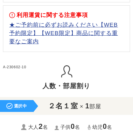
利用運賃に関する注意事項
★ご予約前に必ずお読みください【WEB
予約限定】【WEB限定】商品に関する重
要なご案内
A-230602-10
人数・部屋割り
２名１室
1
×
部屋
選択中
2
0
0
大人
名
子供
名
幼児
名