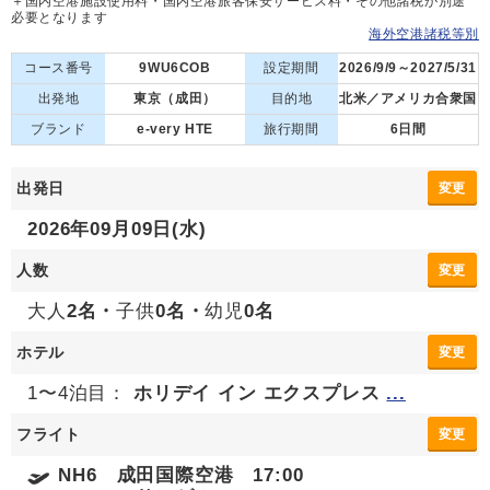
＋国内空港施設使用料・国内空港旅客保安サービス料・その他諸税が別途
必要となります
海外空港諸税等別
コース番号
9WU6COB
設定期間
2026/9/9～2027/5/31
出発地
東京（成田）
目的地
北米／アメリカ合衆国
ブランド
e-very HTE
旅行期間
6日間
出発日
変更
2026年09月09日(水)
人数
変更
大人
2名・
子供
0名・
幼児
0名
ホテル
変更
1〜4泊目：
ホリデイ イン エクスプレス
...
フライト
変更
NH6 成田国際空港 17:00