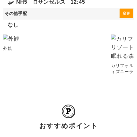
NH5 ロサンゼルス 12:45
その他手配
変更
なし
外観
カリフォル
ィズニーラ
おすすめポイント