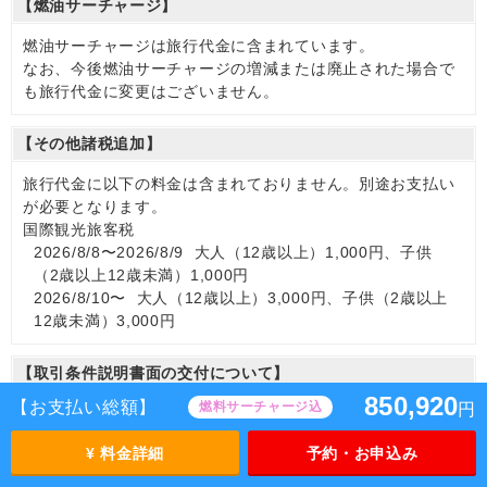
【燃油サーチャージ】
燃油サーチャージは旅行代金に含まれています。
なお、今後燃油サーチャージの増減または廃止された場合で
も旅行代金に変更はございません。
【その他諸税追加】
旅行代金に以下の料金は含まれておりません。別途お支払い
が必要となります。
国際観光旅客税
2026/8/8〜2026/8/9 大人（12歳以上）1,000円、子供
（2歳以上12歳未満）1,000円
2026/8/10〜 大人（12歳以上）3,000円、子供（2歳以上
12歳未満）3,000円
【取引条件説明書面の交付について】
850,920
【お支払い総額】
燃料サーチャージ込
円
取引条件説明書面は、画面上の表示（HTML）をもって交付
させていただきます。
¥ 料金詳細
予約・お申込み
※お申込み方法によって、お申込み完了後にお送りする場合
もございます。