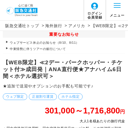
ログイン
メニュー
会員登録
>
>
>
阪急交通社トップ
海外旅行
アメリカ
【WEB限定】≪2
重要なお知らせ
ウェブサービス休止のお知らせ（8/10、8/11）
中東情勢に伴うツアーの催行について
【WEB限定】≪2デー・パークホッパー・チケ
ット付≫成田発｜ANA直行便★アナハイム6日
間＜ホテル選択可＞
★追加で送迎やオプションのお手配も可能です♪
ウェブ限定
正規割引運賃
ホテル指定
301,000～1,716,800
円
大人1名様あたりの旅行代金