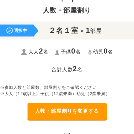
人数・部屋割り
２名１室
1
×
部屋
選択中
2
0
0
大人
名
子供
名
幼児
名
2
合計人数
名
※参加人数と部屋数、部屋割りをご確認ください
※大人（12歳以上）子供（12歳未満）幼児（2歳未満）
人数・部屋割りを変更する