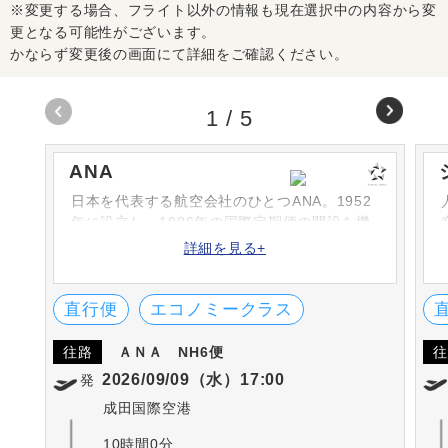
※変更する場合、フライト以外の情報も現在選択中の内容から変
更となる可能性がございます。
かならず変更後の画面にて詳細をご確認ください。
1
/
5
ANA
日本を代表する航空会社のひとつANA。1952
年に設立し、1986年の国際定期便の開設を機
に次々と路線を増やしています。シートや機
詳細を見る+
内食、機内サービスなどは高評です。英国の
SKYTRAX社における「ワールド・エアライ
ン・スター・レーディング」の5-STARに何度
直行便
エコノミークラス
も選出されています。
往路
ＡＮＡ
NH6便
往
2026/09/09（水）17:00
発
成田国際空港
10時間0分