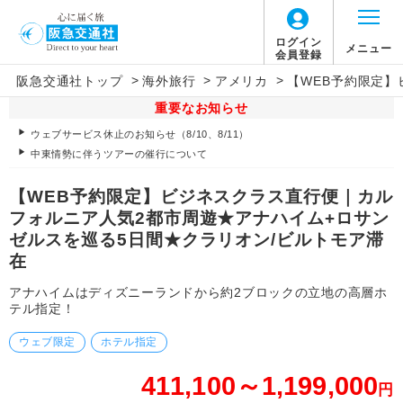
ログイン
メニュー
会員登録
>
>
>
阪急交通社トップ
海外旅行
アメリカ
【WEB予約限定】
重要なお知らせ
ウェブサービス休止のお知らせ（8/10、8/11）
中東情勢に伴うツアーの催行について
【WEB予約限定】ビジネスクラス直行便｜カル
フォルニア人気2都市周遊★アナハイム+ロサン
ゼルスを巡る5日間★クラリオン/ビルトモア滞
在
アナハイムはディズニーランドから約2ブロックの立地の高層ホ
テル指定！
ウェブ限定
ホテル指定
411,100～1,199,000
円