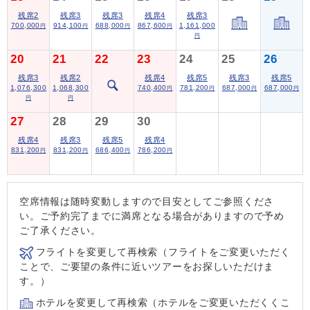
残席2
残席3
残席3
残席4
残席3
700,000
914,100
688,000
867,600
1,161,000
円
円
円
円
円
20
21
22
23
24
25
26
残席3
残席2
残席4
残席5
残席3
残席5
1,076,300
1,068,300
740,400
781,200
687,000
687,000
円
円
円
円
円
円
27
28
29
30
残席4
残席3
残席5
残席4
831,200
831,200
686,400
786,200
円
円
円
円
空席情報は随時変動しますので目安としてご参照くださ
い。ご予約完了までに満席となる場合がありますので予め
ご了承ください。
フライトを変更して再検索（フライトをご変更いただく
ことで、ご要望の条件に近いツアーをお探しいただけま
す。）
ホテルを変更して再検索（ホテルをご変更いただくくこ