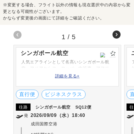
※変更する場合、フライト以外の情報も現在選択中の内容から変
更となる可能性がございます。
かならず変更後の画面にて詳細をご確認ください。
1
/
5
シンガポール航空
人気エアラインとして名高いシンガポール航
空。アジアからヨーロッパ、中近東、アフリ
カ、北米、南太平洋など幅広いネットワーク
詳細を見る+
や高い安全性、最新鋭機をいち早く導入する
などのサービスで世界の人々に愛されていま
す。
直行便
ビジネスクラス
往路
シンガポール航空
SQ12便
往
2026/09/09（水）18:40
発
成田国際空港