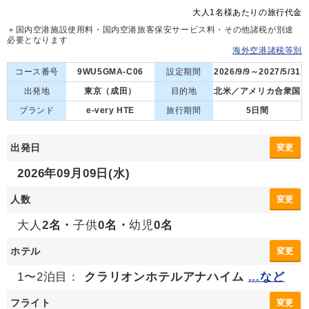
大人1名様あたりの旅行代金
＋国内空港施設使用料・国内空港旅客保安サービス料・その他諸税が別途
必要となります
海外空港諸税等別
コース番号
9WU5GMA-C06
設定期間
2026/9/9～2027/5/31
出発地
東京（成田）
目的地
北米／アメリカ合衆国
ブランド
e-very HTE
旅行期間
5日間
出発日
変更
2026年09月09日(水)
人数
変更
大人
2名・
子供
0名・
幼児
0名
ホテル
変更
1〜2泊目：
クラリオンホテルアナハイム
...など
フライト
変更