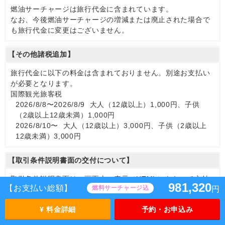
燃油サーチャージは旅行代金に含まれています。
なお、今後燃油サーチャージの増減または廃止された場合で
も旅行代金に変更はございません。
【その他諸税追加】
旅行代金に以下の料金は含まれておりません。別途お支払い
が必要となります。
国際観光旅客税
2026/8/8〜2026/8/9 大人（12歳以上）1,000円、子供
（2歳以上12歳未満）1,000円
2026/8/10〜 大人（12歳以上）3,000円、子供（2歳以上
12歳未満）3,000円
【取引条件説明書面の交付について】
取引条件説明書面は、画面上の表示（HTML）をもって交付
981,320
【お支払い総額】
燃料サーチャージ込
円
させていただきます。
※お申込み方法によって、お申込み完了後にお送りする場合
¥ 料金詳細
予約・お申込み
もございます。