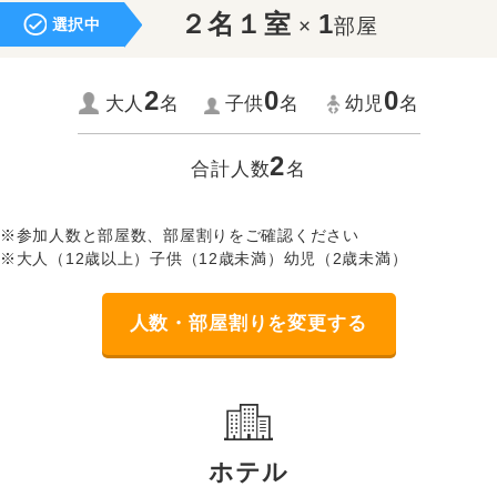
２名１室
1
×
部屋
選択中
2
0
0
大人
名
子供
名
幼児
名
2
合計人数
名
※参加人数と部屋数、部屋割りをご確認ください
※大人（12歳以上）子供（12歳未満）幼児（2歳未満）
人数・部屋割りを変更する
ホテル