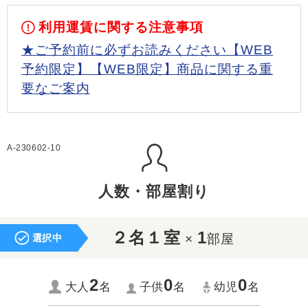
利用運賃に関する注意事項
★ご予約前に必ずお読みください【WEB
予約限定】【WEB限定】商品に関する重
要なご案内
A-230602-10
人数・部屋割り
２名１室
1
×
部屋
選択中
2
0
0
大人
名
子供
名
幼児
名