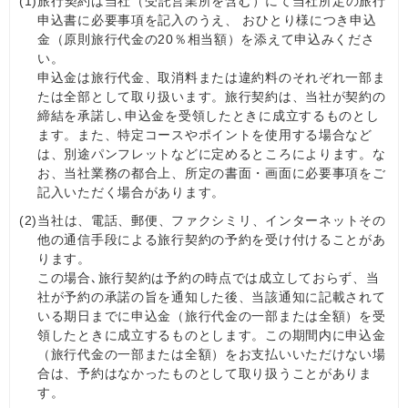
(1)
旅行契約は当社（受託営業所を含む）にて当社所定の旅行
申込書に必要事項を記入のうえ、 おひとり様につき申込
金（原則旅行代金の20％相当額）を添えて申込みくださ
い。
申込金は旅行代金、取消料または違約料のそれぞれ一部ま
たは全部として取り扱います。旅行契約は、当社が契約の
締結を承諾し､申込金を受領したときに成立するものとし
ます。また、特定コースやポイントを使用する場合など
は、別途パンフレットなどに定めるところによります。な
お、当社業務の都合上、所定の書面・画面に必要事項をご
記入いただく場合があります。
(2)
当社は、電話、郵便、ファクシミリ、インターネットその
他の通信手段による旅行契約の予約を受け付けることがあ
ります。
この場合､旅行契約は予約の時点では成立しておらず、当
社が予約の承諾の旨を通知した後、当該通知に記載されて
いる期日までに申込金（旅行代金の一部または全額）を受
領したときに成立するものとします。この期間内に申込金
（旅行代金の一部または全額）をお支払いいただけない場
合は、予約はなかったものとして取り扱うことがありま
す。