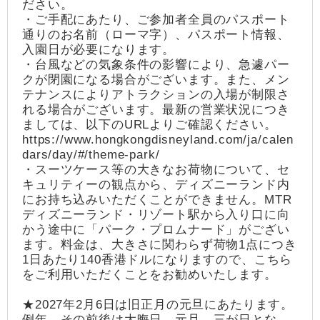
ださい。
・ご手配にあたり、ご参加者全員のパスポート
通りのお名前（ローマ字）、パスポート情報、
入園日が必要になります。
・台風などの気象条件の影響により、急遽パー
クが閉園になる場合がございます。また、メン
テナンスによりアトラクションの入場が制限さ
れる場合がございます。最新の営業状況につき
ましては、以下のURLよりご確認ください。
https://www.hongkongdisneyland.com/ja/calen
dars/day/#/theme-park/
・スーツケース等の大きなお荷物について、セ
キュリティーの観点から、ディズニーランド内
にお持ち込みいただくことができません。MTR
ディズニーランド・リゾート駅から入り口に向
かう途中に「パーク・プロムナード」がござい
ます。料金は、大きさに関わらず荷物1点につき
1日あたり140香港ドルになりますので、こちら
をご利用いただくことをお勧めいたします。
★2027年2月6日は旧正月の元旦にあたります。
例年、その前後は大晦日、元旦、三が日とな