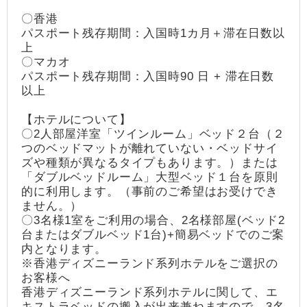
〇香港
パスポート残存期間：入国時1カ月＋滞在日数以
上
〇マカオ
パスポート残存期間：入国時90 日 + 滞在日数
以上
【ホテルについて】
〇2人部屋洋室「ツインルーム」ベッド２台（２
つのベッドマットが離れていない・ベッドサイ
ズや種類が異なるタイプもあります。）または
「ダブルベッドルーム」大型ベッド１台を原則
的に利用します。（事前のご希望はお受けでき
ません。）
〇3名様1室をご利用の場合、2名様部屋(ベッド2
台またはダブルベッド1台)+簡易ベッドでのご案
内となります。
※香港ディズニーランド系列ホテルをご選択の
お客様へ
香港ディズニーランド系列ホテルに関して、エ
キストラベッドの搬入が出来兼ねますので、3名