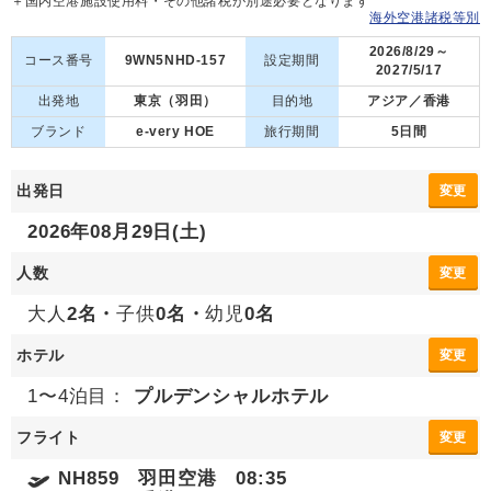
＋国内空港施設使用料・その他諸税が別途必要となります
海外空港諸税等別
2026/8/29～
コース番号
9WN5NHD-157
設定期間
2027/5/17
出発地
東京（羽田）
目的地
アジア／香港
ブランド
e-very HOE
旅行期間
5日間
出発日
変更
2026年08月29日(土)
人数
変更
大人
2名・
子供
0名・
幼児
0名
ホテル
変更
1〜4泊目：
プルデンシャルホテル
フライト
変更
NH859 羽田空港 08:35