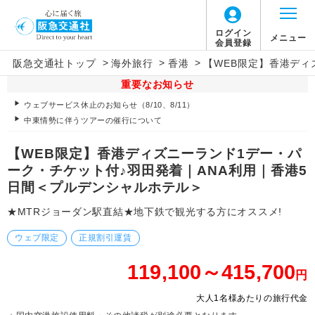
ログイン
メニュー
会員登録
>
>
>
阪急交通社トップ
海外旅行
香港
【WEB限定】香港ディ
重要なお知らせ
ウェブサービス休止のお知らせ（8/10、8/11）
中東情勢に伴うツアーの催行について
【WEB限定】香港ディズニーランド1デー・パ
ーク・チケット付♪羽田発着｜ANA利用｜香港5
日間＜プルデンシャルホテル＞
★MTRジョーダン駅直結★地下鉄で観光する方にオススメ!
ウェブ限定
正規割引運賃
119,100～415,700
円
大人1名様あたりの旅行代金