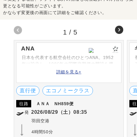
更となる可能性がございます。
かならず変更後の画面にて詳細をご確認ください。
1
/
5
ANA
日本を代表する航空会社のひとつANA。1952
年に設立し、1986年の国際定期便の開設を機
に次々と路線を増やしています。シートや機
詳細を見る+
内食、機内サービスなどは高評です。英国の
SKYTRAX社における「ワールド・エアライ
ン・スター・レーディング」の5-STARに何度
直行便
エコノミークラス
も選出されています。
往路
ＡＮＡ
NH859便
往
2026/08/29（土）08:35
発
羽田空港
4時間50分