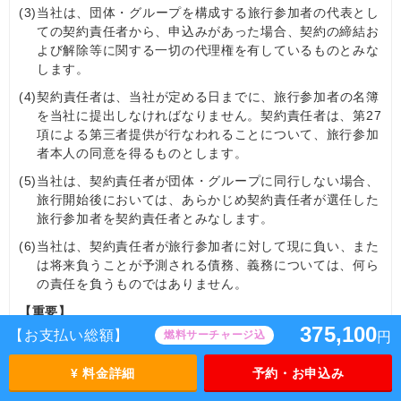
(3)
当社は、団体・グループを構成する旅行参加者の代表とし
ての契約責任者から、申込みがあった場合、契約の締結お
よび解除等に関する一切の代理権を有しているものとみな
します。
(4)
契約責任者は、当社が定める日までに、旅行参加者の名簿
を当社に提出しなければなりません。契約責任者は、第27
項による第三者提供が行なわれることについて、旅行参加
者本人の同意を得るものとします。
(5)
当社は、契約責任者が団体・グループに同行しない場合、
旅行開始後においては、あらかじめ契約責任者が選任した
旅行参加者を契約責任者とみなします。
(6)
当社は、契約責任者が旅行参加者に対して現に負い、また
は将来負うことが予測される債務、義務については、何ら
の責任を負うものではありません。
【重要】
375,100
お客様のローマ字氏名や性別は、旅券（パスポート）に記
【お支払い総額】
燃料サーチャージ込
円
載されているとおり旅行申込書（所定の書面・画面を含
む）にご記入ください。誤って記入された場合は、第12項
¥ 料金詳細
予約・お申込み
(1)のお客様の交替手数料（10,000円）が必要となりま