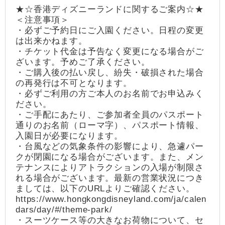
★☆香港ディズニーランドに関するご案内☆★
＜注意事項＞
・必ずご予約日にご入園ください。日程の変更
は出来かねます。
・チケット代金は予告なく変更になる場合がご
ざいます。予めご了承ください。
・ご購入後の払い戻し、紛失・破損された場合
の再発行は不可となります。
・必ずご利用の方ご本人のお名前でお申込みく
ださい。
・ご手配にあたり、ご参加者全員のパスポート
通りのお名前（ローマ字）、パスポート情報、
入園日が必要になります。
・台風などの気象条件の影響により、急遽パー
クが閉園になる場合がございます。また、メン
テナンスによりアトラクションの入場が制限さ
れる場合がございます。最新の営業状況につき
ましては、以下のURLよりご確認ください。
https://www.hongkongdisneyland.com/ja/calen
dars/day/#/theme-park/
・スーツケース等の大きなお荷物について、セ