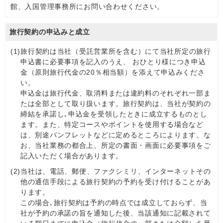
館、入国管理事務所にお問い合わせください。
旅行契約の申込みと成立
(1)
旅行契約は当社（受託営業所を含む）にて当社所定の旅行
申込書に必要事項を記入のうえ、 おひとり様につき申込
金（原則旅行代金の20％相当額）を添えて申込みくださ
い。
申込金は旅行代金、取消料または違約料のそれぞれ一部ま
たは全部として取り扱います。旅行契約は、当社が契約の
締結を承諾し､申込金を受領したときに成立するものとし
ます。また、特定コースやポイントを使用する場合など
は、別途パンフレットなどに定めるところによります。な
お、当社業務の都合上、所定の書面・画面に必要事項をご
記入いただく場合があります。
(2)
当社は、電話、郵便、ファクシミリ、インターネットその
他の通信手段による旅行契約の予約を受け付けることがあ
ります。
この場合､旅行契約は予約の時点では成立しておらず、当
社が予約の承諾の旨を通知した後、当該通知に記載されて