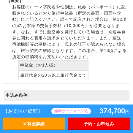
【重要】
お客様のローマ字氏名や性別は、旅券（パスポート）に記
載されているとおり旅行申込書（所定の書面・画面を含
む）にご記入ください。誤って記入された場合は、第12項
(1)のお客様の交替手数料（10,000円）が必要となりま
す。なお、すでに航空券を発行している場合は、別途再発
券に関わる費用を請求させていただきます。また、運送・
宿泊機関等の事情により、氏名の訂正が認められない場合
は、旅行契約の解除となります。この場合、第13項による
所定の取消料をお支払いいただきます。
申込金（お1人様）
旅行代金の20％以上旅行代金まで
申込み条件
(1)
申込み時点で、未成年の方は別途定めた条件に該当する場
374,700
【お支払い総額】
燃料サーチャージ込
円
合を除き親権者の同意書の提出が必要です。
(2)
旅行開始時点で、15歳未満の方は特定コース（語学研修ツ
¥ 料金詳細
予約・お申込み
アー等）に参加する場合を除き、親権者または保護者の同