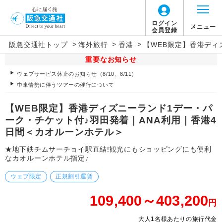
ログイン
メニュー
会員登録
>
>
>
阪急交通社トップ
海外旅行
香港
【WEB限定】香港ディ
重要なお知らせ
ウェブサービス休止のお知らせ（8/10、8/11）
中東情勢に伴うツアーの催行について
【WEB限定】香港ディズニーランド1デー・パ
ーク・チケット付♪羽田発着｜ANA利用｜香港4
日間＜カオルーンホテル＞
★地下鉄チムサーチョイ駅直結!観光にもショッピングにも便利
なカオルーンホテル指定♪
ウェブ限定
正規割引運賃
109,400～403,200
円
大人1名様あたりの旅行代金