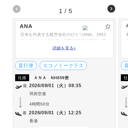
1
/
5
ANA
日本を代表する航空会社のひとつANA。1952
年に設立し、1986年の国際定期便の開設を機
に次々と路線を増やしています。シートや機
詳細を見る+
内食、機内サービスなどは高評です。英国の
SKYTRAX社における「ワールド・エアライ
ン・スター・レーディング」の5-STARに何度
直行便
エコノミークラス
も選出されています。
往路
ＡＮＡ
NH859便
往
2026/09/01（火）08:35
発
羽田空港
4時間50分
2026/09/01（火）12:25
着
香港