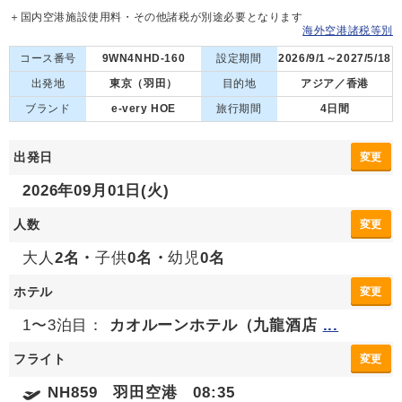
＋国内空港施設使用料・その他諸税が別途必要となります
海外空港諸税等別
コース番号
9WN4NHD-160
設定期間
2026/9/1～2027/5/18
出発地
東京（羽田）
目的地
アジア／香港
ブランド
e-very HOE
旅行期間
4日間
出発日
変更
2026年09月01日(火)
人数
変更
大人
2名・
子供
0名・
幼児
0名
ホテル
変更
1〜3泊目：
カオルーンホテル（九龍酒店
...
フライト
変更
NH859 羽田空港 08:35