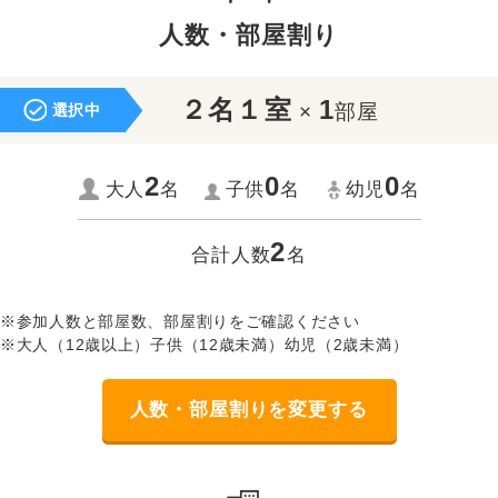
人数・部屋割り
２名１室
1
×
部屋
選択中
2
0
0
大人
名
子供
名
幼児
名
2
合計人数
名
※参加人数と部屋数、部屋割りをご確認ください
※大人（12歳以上）子供（12歳未満）幼児（2歳未満）
人数・部屋割りを変更する