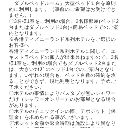
「ダブルベッドルーム」大型ベッド１台を原則
的に利用します。（事前のご希望はお受けでき
ません。）
〇3名様1室をご利用の場合、2名様部屋(ベッド2
台またはダブルベッド1台)+簡易ベッドでのご案
内となります。
※香港ディズニーランド系列ホテルをご選択の
お客様へ
香港ディズニーランド系列ホテルに関して、エ
キストラベッドの搬入が出来兼ねますので、3名
様1室をご利用の場合でもダブルベッド2台また
は、大きいｻｲｽﾞのベッド1台でのご案内となり
ます。いずれの場合も、ベッド台数の確約を承
ることができず、現地判明となります。予めご
了承ください。
〇ホテルの事情によりバスタブが無いシャワー
だけ（シャワーオンリー）のお部屋となる場合
があります。
〇ホテルのチェックインの際、デポジット（保
証金）を求められる事がございます。
デポジット金額や返金時期は施設により異なり