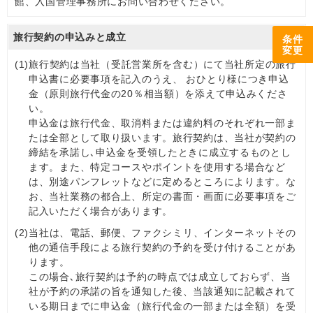
館、入国管理事務所にお問い合わせください。
旅行契約の申込みと成立
条件
変更
(1)
旅行契約は当社（受託営業所を含む）にて当社所定の旅行
申込書に必要事項を記入のうえ、 おひとり様につき申込
金（原則旅行代金の20％相当額）を添えて申込みくださ
い。
申込金は旅行代金、取消料または違約料のそれぞれ一部ま
たは全部として取り扱います。旅行契約は、当社が契約の
締結を承諾し､申込金を受領したときに成立するものとし
ます。また、特定コースやポイントを使用する場合など
は、別途パンフレットなどに定めるところによります。な
お、当社業務の都合上、所定の書面・画面に必要事項をご
記入いただく場合があります。
(2)
当社は、電話、郵便、ファクシミリ、インターネットその
他の通信手段による旅行契約の予約を受け付けることがあ
ります。
この場合､旅行契約は予約の時点では成立しておらず、当
社が予約の承諾の旨を通知した後、当該通知に記載されて
いる期日までに申込金（旅行代金の一部または全額）を受