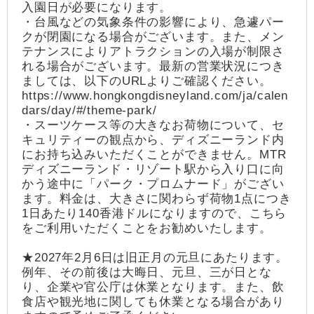
入園日が必要になります。
・台風などの気象条件の影響により、急遽パー
クが閉園になる場合がございます。また、メン
テナンスによりアトラクションの入場が制限さ
れる場合がございます。最新の営業状況につき
ましては、以下のURLよりご確認ください。
https://www.hongkongdisneyland.com/ja/calen
dars/day/#/theme-park/
・スーツケース等の大きなお荷物について、セ
キュリティーの観点から、ディズニーランド内
にお持ち込みいただくことができません。MTR
ディズニーランド・リゾート駅から入り口に向
かう途中に「パーク・プロムナード」がござい
ます。料金は、大きさに関わらず荷物1点につき
1日あたり140香港ドルになりますので、こちら
をご利用いただくことをお勧めいたします。
★2027年2月6日は旧正月の元旦にあたります。
例年、その前後は大晦日、元旦、三が日とな
り、企業や官公庁は休業となります。また、飲
食店や観光地に関しても休業となる場合があり