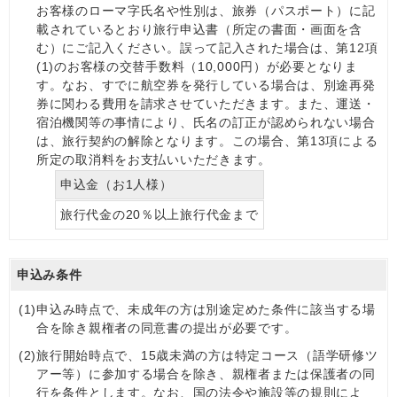
お客様のローマ字氏名や性別は、旅券（パスポート）に記
載されているとおり旅行申込書（所定の書面・画面を含
む）にご記入ください。誤って記入された場合は、第12項
(1)のお客様の交替手数料（10,000円）が必要となりま
す。なお、すでに航空券を発行している場合は、別途再発
券に関わる費用を請求させていただきます。また、運送・
宿泊機関等の事情により、氏名の訂正が認められない場合
は、旅行契約の解除となります。この場合、第13項による
所定の取消料をお支払いいただきます。
申込金（お1人様）
旅行代金の20％以上旅行代金まで
申込み条件
(1)
申込み時点で、未成年の方は別途定めた条件に該当する場
合を除き親権者の同意書の提出が必要です。
(2)
旅行開始時点で、15歳未満の方は特定コース（語学研修ツ
アー等）に参加する場合を除き、親権者または保護者の同
行を条件とします。なお、国の法令や施設等の規則によ