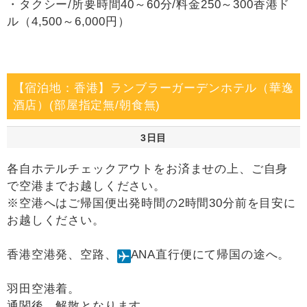
・タクシー/所要時間40～60分/料金250～300香港ド
ル（4,500～6,000円）
【宿泊地：香港】ランブラーガーデンホテル（華逸
酒店）(部屋指定無/朝食無)
3日目
各自ホテルチェックアウトをお済ませの上、ご自身
で空港までお越しください。
※空港へはご帰国便出発時間の2時間30分前を目安に
お越しください。
香港空港発、空路、
ANA直行便にて帰国の途へ。
羽田空港着。
通関後、解散となります。