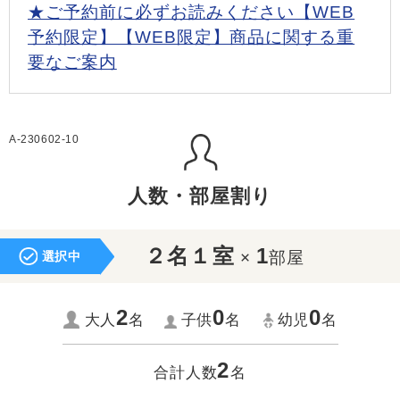
★ご予約前に必ずお読みください【WEB
予約限定】【WEB限定】商品に関する重
要なご案内
A-230602-10
人数・部屋割り
２名１室
1
×
部屋
選択中
2
0
0
大人
名
子供
名
幼児
名
2
合計人数
名