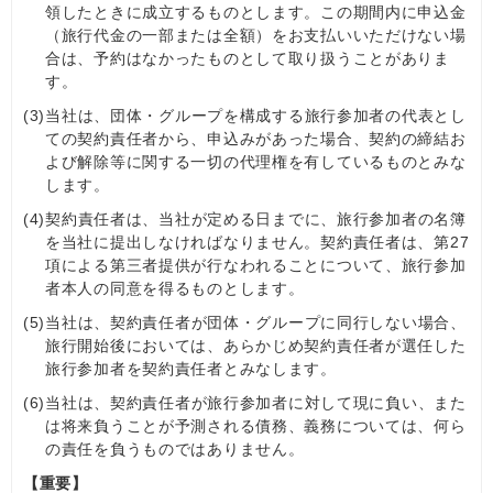
領したときに成立するものとします。この期間内に申込金
（旅行代金の一部または全額）をお支払いいただけない場
合は、予約はなかったものとして取り扱うことがありま
す。
(3)
当社は、団体・グループを構成する旅行参加者の代表とし
ての契約責任者から、申込みがあった場合、契約の締結お
よび解除等に関する一切の代理権を有しているものとみな
します。
(4)
契約責任者は、当社が定める日までに、旅行参加者の名簿
を当社に提出しなければなりません。契約責任者は、第27
項による第三者提供が行なわれることについて、旅行参加
者本人の同意を得るものとします。
(5)
当社は、契約責任者が団体・グループに同行しない場合、
旅行開始後においては、あらかじめ契約責任者が選任した
旅行参加者を契約責任者とみなします。
(6)
当社は、契約責任者が旅行参加者に対して現に負い、また
は将来負うことが予測される債務、義務については、何ら
の責任を負うものではありません。
【重要】