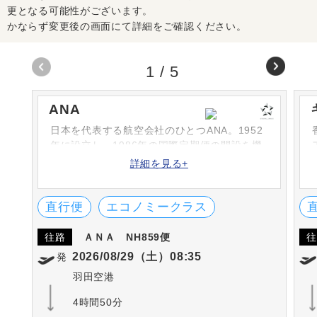
更となる可能性がございます。
かならず変更後の画面にて詳細をご確認ください。
1
/
5
ANA
日本を代表する航空会社のひとつANA。1952
年に設立し、1986年の国際定期便の開設を機
に次々と路線を増やしています。シートや機
詳細を見る+
内食、機内サービスなどは高評です。英国の
SKYTRAX社における「ワールド・エアライ
ン・スター・レーディング」の5-STARに何度
直行便
エコノミークラス
も選出されています。
往路
ＡＮＡ
NH859便
往
2026/08/29（土）08:35
発
羽田空港
4時間50分