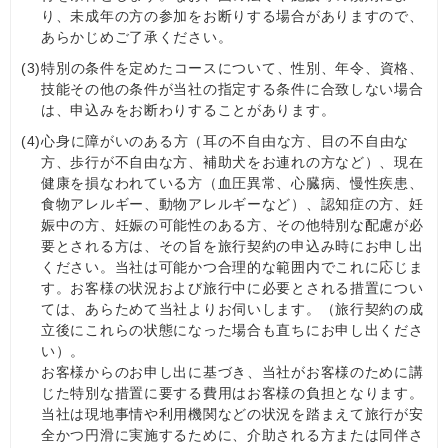
り、未成年の方の参加をお断りする場合がありますので、
あらかじめご了承ください。
(3)
特別の条件を定めたコースについて、性別、年令、資格、
技能その他の条件が当社の指定する条件に合致しない場合
は、申込みをお断わりすることがあります。
(4)
心身に障がいのある方（耳の不自由な方、目の不自由な
方、歩行が不自由な方、補助犬をお連れの方など）、現在
健康を損なわれている方（血圧異常、心臓病、慢性疾患、
食物アレルギー、動物アレルギーなど）、認知症の⽅、妊
娠中の方、妊娠の可能性のある方、その他特別な配慮が必
要とされる方は、その旨を旅行契約の申込み時にお申し出
ください。当社は可能かつ合理的な範囲内でこれに応じま
す。お客様の状況および旅行中に必要とされる措置につい
ては、あらためて当社よりお伺いします。（旅行契約の成
立後にこれらの状態になった場合も直ちにお申し出くださ
い）。
お客様からのお申し出に基づき、当社がお客様のために講
じた特別な措置に要する費用はお客様の負担となります。
当社は現地事情や利用機関などの状況を踏まえて旅行が安
全かつ円滑に実施するために、介助される方または同伴さ