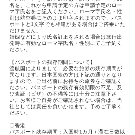
名を、これから申請予定の方は申請予定のロー
マ字氏名をご記入ください。ローマ字氏名・性
別は航空券にそのまま印字されますので、パス
ポートと1文字でも相違がある場合はご搭乗いた
だけません。
婚姻などにより氏名訂正をされる場合は旅行出
発時に有効なローマ字氏名・性別にてご予約く
ださい。
【パスポートの残存期間について】
渡航国によりまして、必要な旅券の残存期間が
異なります。日本国籍の方は下記の通りとなり
ますので、ご出発前にお持ちの旅券をご確認く
ださい。パスポートの残存有効期限の不足、及
び査証（ビザ）の不備等には十分ご注意下さ
い。お客様ご自身がご確認されない場合は、当
社としては責任を負いかねます。予めご了承く
ださい。
〇香港
パスポート残存期間：入国時1カ月＋滞在日数以