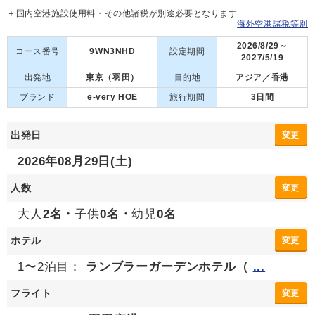
＋国内空港施設使用料・その他諸税が別途必要となります
海外空港諸税等別
2026/8/29～
コース番号
9WN3NHD
設定期間
2027/5/19
出発地
東京（羽田）
目的地
アジア／香港
ブランド
e-very HOE
旅行期間
3日間
出発日
変更
2026年08月29日(土)
人数
変更
大人
2名・
子供
0名・
幼児
0名
ホテル
変更
1〜2泊目：
ランブラーガーデンホテル（
...
フライト
変更