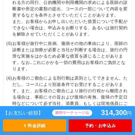
れる方の同行、公的機関や利用機関の求めによる医師の診
断書や所定の書類の提出、コースの一部について内容を変
更するなどを条件とさせていただくことがあります。
また、お客様からお申し出いただいた措置について手配が
できない場合は、申込みをお断りする、あるいは旅行契約
を解除させていただくことがあります。
(5)
お客様が旅行中に疾病、傷病その他の事由により、医師の
診断または加療が必要と当社が判断する場合は、旅行の円
滑な実施をはかるため必要な措置を講じることがありま
す。なお､これにかかる一切の費用はお客様のご負担とな
ります。
(6)
お客様のご都合による別行動は原則としてできません。た
だし、コースにより別途条件でお受けすることがありま
す。また、お客様のご都合により旅行の行程から離団され
る場合は、事前にその旨および復帰の有無、復帰の予定日
時などについて必ず当社、添乗員、もしくは現地係員にご
連絡いただきます。
314,300
【お支払い総額】
燃料サーチャージ込
円
(7)
お客様がホテル、観光地等において指定された集合場所、
集合時間に無連絡で集合せず、捜索する事態が生じた場
¥ 料金詳細
予約・お申込み
合、当社は安全確保の観点から、同行者の有無にかかわら