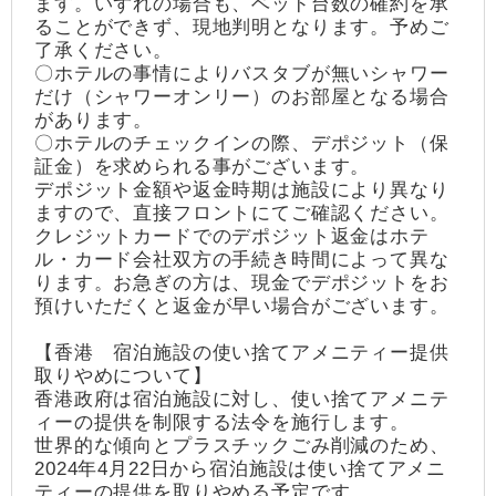
ます。いずれの場合も、ベッド台数の確約を承
ることができず、現地判明となります。予めご
了承ください。
〇ホテルの事情によりバスタブが無いシャワー
だけ（シャワーオンリー）のお部屋となる場合
があります。
〇ホテルのチェックインの際、デポジット（保
証金）を求められる事がございます。
デポジット金額や返金時期は施設により異なり
ますので、直接フロントにてご確認ください。
クレジットカードでのデポジット返金はホテ
ル・カード会社双方の手続き時間によって異な
ります。お急ぎの方は、現金でデポジットをお
預けいただくと返金が早い場合がございます。
【香港 宿泊施設の使い捨てアメニティー提供
取りやめについて】
香港政府は宿泊施設に対し、使い捨てアメニテ
ィーの提供を制限する法令を施行します。
世界的な傾向とプラスチックごみ削減のため、
2024年4月22日から宿泊施設は使い捨てアメニ
ティーの提供を取りやめる予定です。