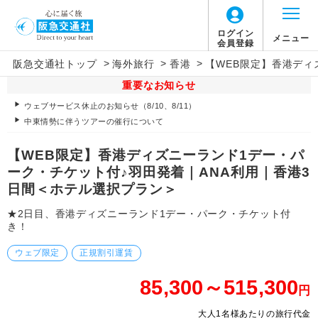
ログイン
メニュー
会員登録
>
>
>
阪急交通社トップ
海外旅行
香港
【WEB限定】香港ディ
重要なお知らせ
ウェブサービス休止のお知らせ（8/10、8/11）
中東情勢に伴うツアーの催行について
【WEB限定】香港ディズニーランド1デー・パ
ーク・チケット付♪羽田発着｜ANA利用｜香港3
日間＜ホテル選択プラン＞
★2日目、香港ディズニーランド1デー・パーク・チケット付
き！
ウェブ限定
正規割引運賃
85,300～515,300
円
大人1名様あたりの旅行代金