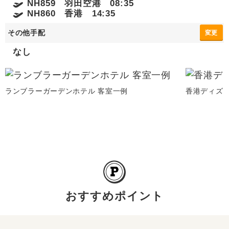
NH859 羽田空港 08:35
NH860 香港 14:35
その他手配
変更
なし
ランブラーガーデンホテル 客室一例
香港ディズ
おすすめポイント