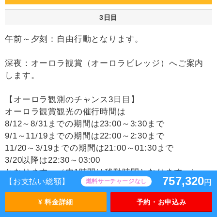
3日目
午前～夕刻：自由行動となります。
深夜：オーロラ観賞（オーロラビレッジ）へご案内
します。
【オーロラ観測のチャンス3日目】
オーロラ観賞観光の催行時間は
8/12～8/31までの期間は23:00～3:30まで
9/1～11/19までの期間は22:00～2:30まで
11/20～3/19までの期間は21:00～01:30まで
3/20以降は22:30～03:00
となります。（内1時間は移動時間となります。）
757,320
【お支払い総額】
燃料サーチャージなし
円
※気象条件等により、当日予告なしに観賞時間が変
更となる場合がございます。予めご了承ください。
¥ 料金詳細
予約・お申込み