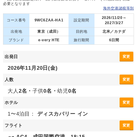
必要となります
海外空港諸税等別
2026/11/20～
コース番号
9WC6ZAA-HA1
設定期間
2027/3/27
出発地
東京（成田）
目的地
北米／カナダ
ブランド
e-very HTE
旅行期間
6日間
出発日
変更
2026年11月20日(金)
人数
変更
大人
2名・
子供
0名・
幼児
0名
ホテル
変更
1〜4泊目：
ディスカバリー イン
フライト
変更
AC4 成田国際空港 18:15