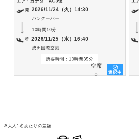
エア・カナダ
AC3便
エ
2026/11/24（火）14:30
発
バンクーバー
10時間10分
2026/11/25（水）16:40
着
成田国際空港
所要時間：19時間35分
空席
選択中
○
※大人1名あたりの差額