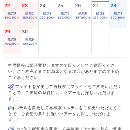
22
23
24
25
26
27
28
残席9
残席2
残席9
残席5
残席6
残席9
残席9
390,300
385,800
370,300
366,000
357,900
366,000
390,300
円
円
円
円
円
円
円
29
30
残席9
残席9
406,500
400,200
円
円
空席情報は随時変動しますので目安としてご参照くださ
い。ご予約完了までに満席となる場合がありますので予め
ご了承ください。
フライトを変更して再検索（フライトをご変更いただく
ことで、ご要望の条件に近いツアーをお探しいただけま
す。）
ホテルを変更して再検索（ホテルをご変更いただくくこ
とで、ご要望の条件に近いツアーをお探しいただけま
す。）
その他手配変更を変更して再検索（その他手配をご変更