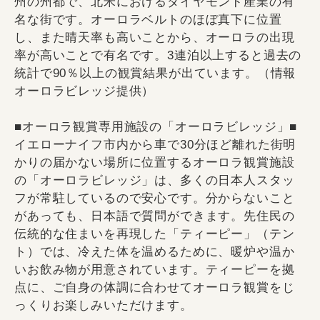
州の州都で、北米におけるダイヤモンド産業の有
名な街です。オーロラベルトのほぼ真下に位置
し、また晴天率も高いことから、オーロラの出現
率が高いことで有名です。3連泊以上すると過去の
統計で90％以上の観賞結果が出ています。（情報
オーロラビレッジ提供）
■オーロラ観賞専用施設の「オーロラビレッジ」■
イエローナイフ市内から車で30分ほど離れた街明
かりの届かない場所に位置するオーロラ観賞施設
の「オーロラビレッジ」は、多くの日本人スタッ
フが常駐しているので安心です。分からないこと
があっても、日本語で質問ができます。先住民の
伝統的な住まいを再現した「ティーピー」（テン
ト）では、冷えた体を温めるために、暖炉や温か
いお飲み物が用意されています。ティーピーを拠
点に、ご自身の体調に合わせてオーロラ観賞をじ
っくりお楽しみいただけます。