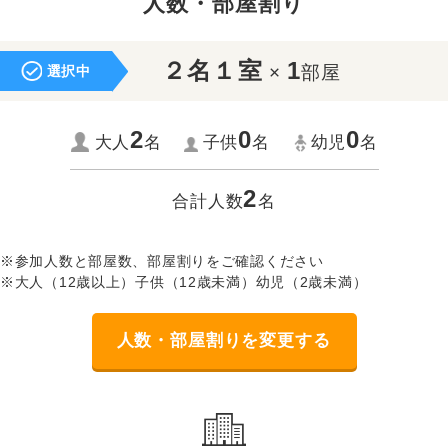
人数・部屋割り
２名１室
1
×
部屋
選択中
2
0
0
大人
名
子供
名
幼児
名
2
合計人数
名
※参加人数と部屋数、部屋割りをご確認ください
※大人（12歳以上）子供（12歳未満）幼児（2歳未満）
人数・部屋割りを変更する