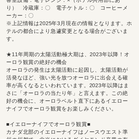
客室設備：電子レンジ：×（ホテル共用部にあ
り） 冷蔵庫：〇 電子ケトル：〇 コーヒーメ
ーカー：〇
※上記情報は2025年3月現在の情報となります。ホ
テルの都合により急遽変更となる場合がございま
す。
★11年周期の太陽活動極大期は、2023年以降！オ
ーロラ観賞の絶好の機会
オーロラの発生は太陽活動に起因し、太陽活動が
活発なほど、強い光を放つオーロラに出会える確
率が高くなるといわれています。2023年以降はま
さに「オーロラの当たり年」と言えます。この絶
好の機会に、オーロラベルト直下にあるイエロー
ナイフでオーロラ観賞をお楽しみください。
■イエローナイフでオーロラ観賞■
カナダ北部のイエローナイフはノースウエスト準