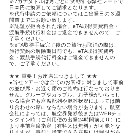
※7カナダドルは月ごとに変動する弊社レートで
日本円に換算してご請求となります。
※代行申請のご依頼についてはご出発日の３週
間前までにお願い致します。
※認証が拒否された場合、eTA取得実費料金・
渡航手続代行料金はご返金できませんので、ご
了承ください。
※eTA取得手続完了後のご旅行お取消の際は、
旅行契約の解除期日前でも、eTA取得実費料
金・渡航手続代行料金はご返金できませんの
で、ご了承ください。
★★ 重要！お座席につきまして ★★
●当社ツアーでは全てのお客様に対しまして事前
の並び席・お近く席のご確約は行なっておりま
せん。グループやカップル、お子様がいらっし
ゃる場合でも座席配列や混雑状況によっては隣
り合わせの席にならない場合があります。航空
会社によっては、航空券発券後またはWEBチェ
ックイン時（ご利用便の出発24時間前より）に
より事前座席指定（有料又は無料）が可能とな
りますが、事前に指定できる座席には制限があ