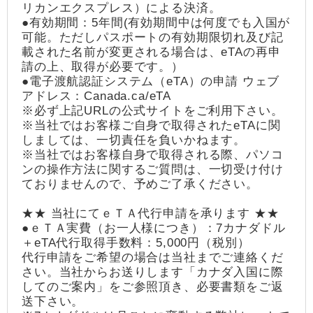
リカンエクスプレス）による決済。
●有効期間：5年間(有効期間中は何度でも入国が
可能。ただしパスポートの有効期限切れ及び記
載された名前が変更される場合は、eTAの再申
請の上、取得が必要です。）
●電子渡航認証システム（eTA）の申請 ウェブ
アドレス：Canada.ca/eTA
※必ず上記URLの公式サイトをご利用下さい。
※当社ではお客様ご自身で取得されたeTAに関
しましては、一切責任を負いかねます。
※当社ではお客様自身で取得される際、パソコ
ンの操作方法に関するご質問は、一切受け付け
ておりませんので、予めご了承ください。
★★ 当社にてｅＴＡ代行申請を承ります ★★
●ｅＴＡ実費（お一人様につき）：7カナダドル
＋eTA代行取得手数料：5,000円（税別）
代行申請をご希望の場合は当社までご連絡くだ
さい。当社からお送りします「カナダ入国に際
してのご案内」をご参照頂き、必要書類をご返
送下さい。