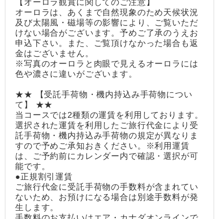
【オーロラ観賞に関してのご注意】
オーロラは、あくまで自然現象のため天候状況
及び太陽風・磁場等の影響により、ご覧いただ
けない場合がございます。予めご了承のうえお
申込下さい。また、ご覧頂けなかった場合も返
金はございません。
※写真のオーロラと肉眼で見えるオーロラには
色や濃さに違いがございます。
★★ 【受託手荷物・機内持込み手荷物につい
て】 ★★
当コースでは2種類の運賃を利用しております。
選択された運賃を利用したご旅行代金により受
託手荷物・機内持込み手荷物の規定が異なりま
すので予めご承知おきください。※利用運賃
は、ご予約前にカレンダー内で確認・選択が可
能です。
●正規割引運賃
ご旅行代金に受託手荷物の手数料が含まれてい
ないため、お預けになる場合は別途手数料が発
生します。
手数料のお支払いはエア・カナダオンラインで