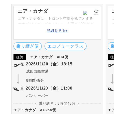
エア・カナダ
エア・カナダは、トロント空港を拠点とする
カナダのフラッグキャリア。主要ハブ空港は
トロントピアソン空港、バンクーバー空港は
詳細を見る+
太平洋のハブ空港です。ANAとコードシェア
便を運航しています。
乗り継ぎ便
エコノミークラス
往路
エア・カナダ
AC4便
往
2026/11/20（金）18:15
発
成田国際空港
8時間45分
2026/11/20（金）11:00
着
バンクーバー
＜ 乗り継ぎ：3時間45分 ＞
エア・カナダ
AC254便
エ