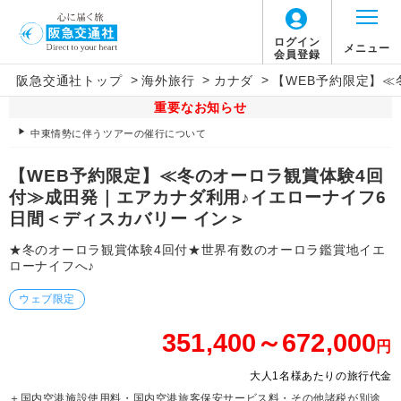
ログイン
メニュー
会員登録
>
>
>
阪急交通社トップ
海外旅行
カナダ
【WEB予約限定】≪
重要なお知らせ
中東情勢に伴うツアーの催行について
【WEB予約限定】≪冬のオーロラ観賞体験4回
付≫成田発｜エアカナダ利用♪イエローナイフ6
日間＜ディスカバリー イン＞
★冬のオーロラ観賞体験4回付★世界有数のオーロラ鑑賞地イエ
ローナイフへ♪
ウェブ限定
351,400～672,000
円
大人1名様あたりの旅行代金
＋国内空港施設使用料・国内空港旅客保安サービス料・その他諸税が別途