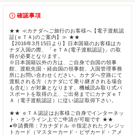
確認事項
★★ ≪カナダへご旅行のお客様へ【電子渡航認
証(ｅＴＡ)のご案内】≫ ★★
【2016年3月15日より】日本国籍のお客様はカ
ナダ入国の際、「ｅＴＡ(電子渡航認証)」の取
得が必要となります。
※日本国籍以外の方は、ご自身で自国の領事
館、渡航先国・経由国の領事館、入国管理事務
所にお問い合わせください。カナダへ空路にて
渡航される方（カナダにて乗り継ぎされる場合
も含む）が対象となります。機械読み取り式パ
スポートを取得の上、ご出発までにカナダｅＴ
Ａ（電子渡航認証）に従い認証取得下さい。
★★ ｅＴＡ認証はお客様ご自身でインターネッ
ト・オンライン上でご申請が可能です ★★
●申請費用：7カナダドル ※指定されたクレジッ
トカード（マスターカード・ビザカード・アメ