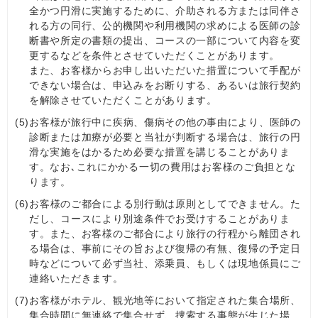
全かつ円滑に実施するために、介助される方または同伴さ
れる方の同行、公的機関や利用機関の求めによる医師の診
断書や所定の書類の提出、コースの一部について内容を変
更するなどを条件とさせていただくことがあります。
また、お客様からお申し出いただいた措置について手配が
できない場合は、申込みをお断りする、あるいは旅行契約
を解除させていただくことがあります。
(5)
お客様が旅行中に疾病、傷病その他の事由により、医師の
診断または加療が必要と当社が判断する場合は、旅行の円
滑な実施をはかるため必要な措置を講じることがありま
す。なお､これにかかる一切の費用はお客様のご負担とな
ります。
(6)
お客様のご都合による別行動は原則としてできません。た
だし、コースにより別途条件でお受けすることがありま
す。また、お客様のご都合により旅行の行程から離団され
る場合は、事前にその旨および復帰の有無、復帰の予定日
時などについて必ず当社、添乗員、もしくは現地係員にご
連絡いただきます。
(7)
お客様がホテル、観光地等において指定された集合場所、
集合時間に無連絡で集合せず、捜索する事態が生じた場