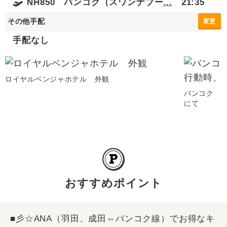
NH850 バンコク（スワンナプー
...
21:35
その他手配
変更
手配なし
ロイヤルベンジャホテル 外観
バンコク 
にて
おすすめポイント
■彡☆ANA（羽田、成田⇔バンコク線）でお得なキ