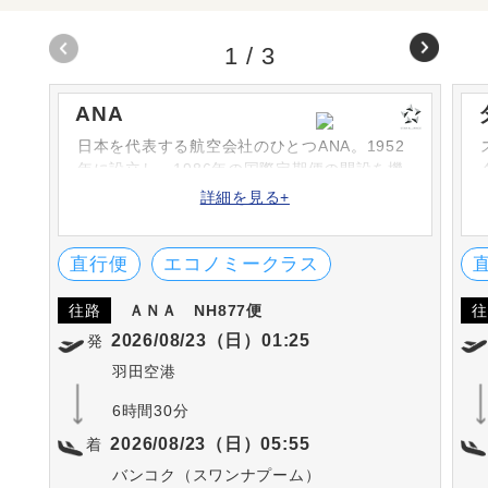
1
/
3
ANA
日本を代表する航空会社のひとつANA。1952
年に設立し、1986年の国際定期便の開設を機
に次々と路線を増やしています。シートや機
詳細を見る+
内食、機内サービスなどは高評です。英国の
SKYTRAX社における「ワールド・エアライ
ン・スター・レーディング」の5-STARに何度
直行便
エコノミークラス
も選出されています。
往路
ＡＮＡ
NH877便
往
2026/08/23（日）01:25
発
羽田空港
6時間30分
2026/08/23（日）05:55
着
バンコク（スワンナプーム）