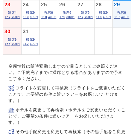
23
24
25
26
27
28
29
残席4
残席9
残席9
残席9
残席9
残席9
残席9
157,700
190,800
118,400
179,300
157,700
118,400
117,400
円
円
円
円
円
円
円
30
31
残席9
残席9
155,700
142,400
円
円
空席情報は随時変動しますので目安としてご参照くださ
い。ご予約完了までに満席となる場合がありますので予め
ご了承ください。
フライトを変更して再検索（フライトをご変更いただく
ことで、ご要望の条件に近いツアーをお探しいただけま
す。）
ホテルを変更して再検索（ホテルをご変更いただくくこ
とで、ご要望の条件に近いツアーをお探しいただけま
す。）
その他手配変更を変更して再検索（その他手配をご変更