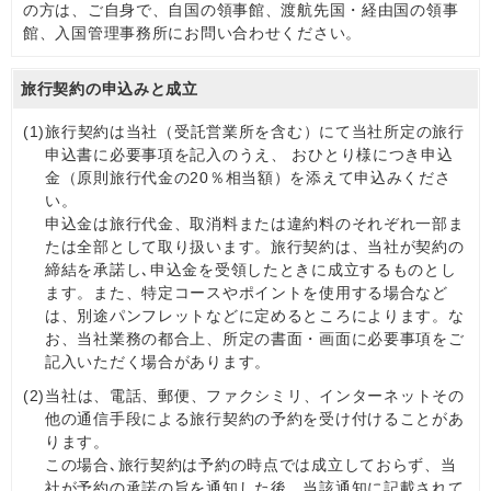
の方は、ご自身で、自国の領事館、渡航先国・経由国の領事
館、入国管理事務所にお問い合わせください。
旅行契約の申込みと成立
(1)
旅行契約は当社（受託営業所を含む）にて当社所定の旅行
申込書に必要事項を記入のうえ、 おひとり様につき申込
金（原則旅行代金の20％相当額）を添えて申込みくださ
い。
申込金は旅行代金、取消料または違約料のそれぞれ一部ま
たは全部として取り扱います。旅行契約は、当社が契約の
締結を承諾し､申込金を受領したときに成立するものとし
ます。また、特定コースやポイントを使用する場合など
は、別途パンフレットなどに定めるところによります。な
お、当社業務の都合上、所定の書面・画面に必要事項をご
記入いただく場合があります。
(2)
当社は、電話、郵便、ファクシミリ、インターネットその
他の通信手段による旅行契約の予約を受け付けることがあ
ります。
この場合､旅行契約は予約の時点では成立しておらず、当
社が予約の承諾の旨を通知した後、当該通知に記載されて