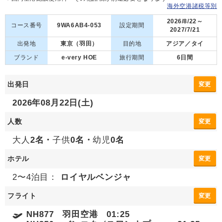
海外空港諸税等別
2026/8/22～
コース番号
9WA6AB4-053
設定期間
2027/7/21
出発地
東京（羽田）
目的地
アジア／タイ
ブランド
e-very HOE
旅行期間
6日間
出発日
変更
2026年08月22日(土)
人数
変更
大人
2名・
子供
0名・
幼児
0名
ホテル
変更
2〜4泊目：
ロイヤルベンジャ
フライト
変更
NH877 羽田空港 01:25