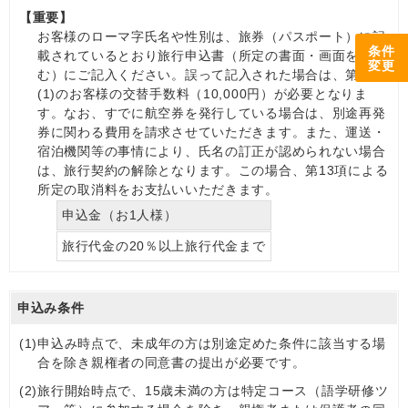
【重要】
お客様のローマ字氏名や性別は、旅券（パスポート）に記
条件
載されているとおり旅行申込書（所定の書面・画面を含
変更
む）にご記入ください。誤って記入された場合は、第12項
(1)のお客様の交替手数料（10,000円）が必要となりま
す。なお、すでに航空券を発行している場合は、別途再発
券に関わる費用を請求させていただきます。また、運送・
宿泊機関等の事情により、氏名の訂正が認められない場合
は、旅行契約の解除となります。この場合、第13項による
所定の取消料をお支払いいただきます。
申込金（お1人様）
旅行代金の20％以上旅行代金まで
申込み条件
(1)
申込み時点で、未成年の方は別途定めた条件に該当する場
合を除き親権者の同意書の提出が必要です。
(2)
旅行開始時点で、15歳未満の方は特定コース（語学研修ツ