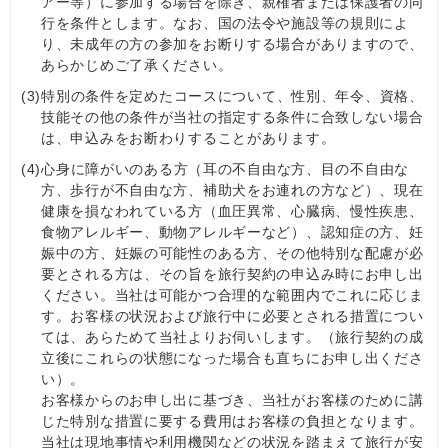
アー等）に参加する場合を除き、親権者または保護者の同
行を条件とします。なお、国の法令や施設等の規則によ
り、未成年の方の参加をお断りする場合がありますので、
あらかじめご了承ください。
(3)
特別の条件を定めたコースについて、性別、年令、資格、
技能その他の条件が当社の指定する条件に合致しない場合
は、申込みをお断わりすることがあります。
(4)
心身に障がいのある方（耳の不自由な方、目の不自由な
方、歩行が不自由な方、補助犬をお連れの方など）、現在
健康を損なわれている方（血圧異常、心臓病、慢性疾患、
食物アレルギー、動物アレルギーなど）、認知症の⽅、妊
娠中の方、妊娠の可能性のある方、その他特別な配慮が必
要とされる方は、その旨を旅行契約の申込み時にお申し出
ください。当社は可能かつ合理的な範囲内でこれに応じま
す。お客様の状況および旅行中に必要とされる措置につい
ては、あらためて当社よりお伺いします。（旅行契約の成
立後にこれらの状態になった場合も直ちにお申し出くださ
い）。
お客様からのお申し出に基づき、当社がお客様のために講
じた特別な措置に要する費用はお客様の負担となります。
当社は現地事情や利用機関などの状況を踏まえて旅行が安