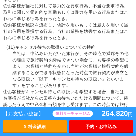
②お客様が当社に対して暴力的な要求行為、不当な要求行為、
取引に関して脅迫的な言動もしくは暴力を用いる行為またはこ
れらに準じる行為を行ったとき。
③お客様が風説を流布し、偽計を用いもしくは威力を用いて当
社の信用を毀損する行為、当社の業務を妨害する行為またはこ
れらに準じる行為を行ったとき。
(11)
キャンセル待ちの取扱いについての特約
当社は、申込みいただいた旅行が、その時点で満席その他
の理由で旅行契約を締結できない場合に、お客様の希望に
より、お客様と特約を交わし当社がお客様と旅行契約を締
結することができる状態になった時点で旅行契約が成立と
なる取扱い（以下「キャンセル待ちの取扱い」といいま
す）をすることがあります。
①お客様がキャンセル待ちの取扱いを希望する場合、当社は、
お客様が当社からの回答をお待ちいただける期間について、確
認したうえで申込金相当額を申し受けます。この時点では旅行
契約は成立しておらず、また、当社は、将来に旅行契約が成立
264,820
【お支払い総額】
燃料サーチャージ込
円
することを約束するものではありません。なお、当社業務の都
合上、所定の書面・画面に必要事項をご記入いただく場合があ
¥ 料金詳細
予約・お申込み
ります。