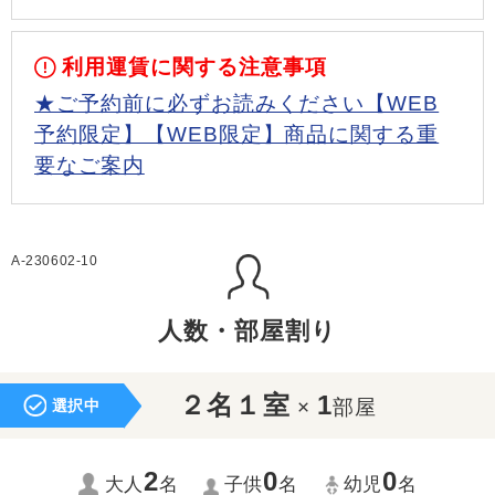
利用運賃に関する注意事項
★ご予約前に必ずお読みください【WEB
予約限定】【WEB限定】商品に関する重
要なご案内
A-230602-10
人数・部屋割り
２名１室
1
×
部屋
選択中
2
0
0
大人
名
子供
名
幼児
名