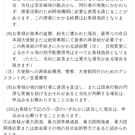
合、当社は安全確保の観点から、同行者の有無にかかわら
ず、捜索活動のため関係機関に必要な措置を講じることが
あります。この捜索にかかる経費はお客様負担となりま
す。
(8)
お客様が旅券の盗難、紛失に遭われた場合、最寄りの在日
本国大使館または総領事館にて旅券の再発給が必要です。
この再発給の手続きにかかわる諸経費（注）、日程変更に
よるホテル等の別手配費用等はすべてお客様負担となりま
す。（ただし、当社に故意または重大な過失がある場合を
除きます）
（注）大使館への再発給費用、警察、大使館同行のためのアシ
スタント代／交通費等
(9)
お客様が他の旅行者に迷惑を及ぼし、または団体行動の円
滑な実施を妨げるおそれがあると当社が判断する場合は、
申込みをお断わりすることがあります。
(10)
お客様が下記の①～③のいずれかに該当した場合は、申
込みをお断りすることがあります。
①お客様が暴力団員、暴力団準構成員、暴力団関係者、暴力団
関係企業または総会屋その他の反社会的勢力であると認められ
るとき。