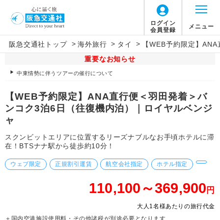
ログイン
メニュー
会員登録
>
>
>
阪急交通社トップ
海外旅行
タイ
【WEB予約限定】AN
重要なお知らせ
中東情勢に伴うツアーの催行について
【WEB予約限定】ANA直行便＜羽田発着＞バ
ンコク3泊6日（往復機内泊）｜ロイヤルベンジ
ャ
スクンビットエリアに位置するリーズナブルなお手頃ホテルに滞
在！BTSナナ駅から徒歩約10分！
ウェブ限定
正規割引運賃
航空会社指定
ホテル指定
110,100～369,900
円
大人1名様あたりの旅行代金
＋国内空港施設使用料・その他諸税が別途必要となります