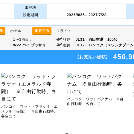
出発地
設定期間
2026/8/25～2027/7/28
る
変更する
ホテル
フライト
1〜3泊目：
往路
JL31 羽田空港 10:40
W22 バイ ブラサリ
復路
JL32 バンコク（スワンナプーム）
450,9
【お支払い総額】
バンコク ワットパクナム ※自
由行動時、各自にて
バンコク ワット・プラケオ（エ
メラルド寺院） ※自由行動時、
各自にて