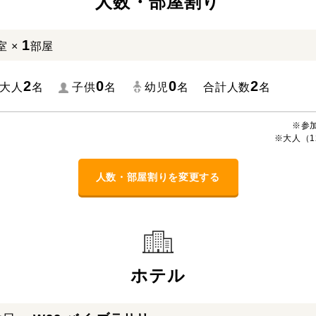
人数・部屋割り
1
室 ×
部屋
2
0
0
2
大人
名
子供
名
幼児
名
合計人数
名
※参
※大人（1
人数・部屋割りを変更する
ホテル