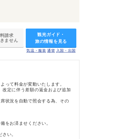
観光ガイド・
料請求
きません
旅の情報を見る
気温・服装
通貨
入国・出国
によって料金が変動いたします。
、改定に伴う差額の返金および追加
空席状況を自動で照会する為、その
準備をお済ませください。
ださい。