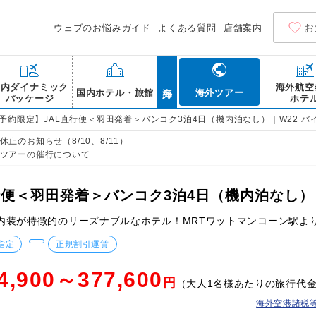
お
ウェブのお悩みガイド
よくある質問
店舗案内
海外
国内ダイナミック
海外航空
国内ホテル・旅館
海外ツアー
パッケージ
ホテ
B予約限定】JAL直行便＜羽田発着＞バンコク3泊4日（機内泊なし）｜W22 バ
止のお知らせ（8/10、8/11）
ツアーの催行について
行便＜羽田発着＞バンコク3泊4日（機内泊なし）｜
内装が特徴的のリーズナブルなホテル！MRTワットマンコーン駅よ
指定
正規割引運賃
4,900～377,600
円
（大人1名様あたりの旅行代
海外空港諸税