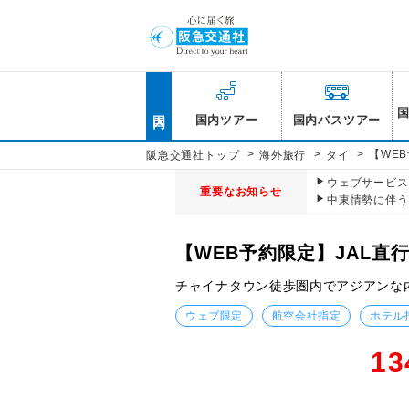
国内
国内ツアー
国内バスツアー
>
>
>
【WE
阪急交通社トップ
海外旅行
タイ
ウェブサービス休
重要なお知らせ
中東情勢に伴う
【WEB予約限定】JAL直
チャイナタウン徒歩圏内でアジアンな
ウェブ限定
航空会社指定
ホテル
13