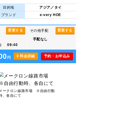
目的地
アジア／タイ
ブランド
e-very HOE
変更する
変更する
その他手配
手配なし
 09:40
00
¥ 料金詳細
予約・お申込み
円
メークロン線路市場 ※自由行動
時、各自にて