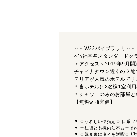
～～W22バイブラサリ～～
○当社基準スタンダードク
＜アクセス＞2019年9月
チャイナタウン近くの立地
テリアが人気のホテルです
＊当ホテルは3名様1室利
＊シャワーのみのお部屋と
【無料wi-fi完備】
▼ ☆うれしい便指定☆ 日系
▼ ☆往復とも機内泊不要☆ 
▼ ☆気ままにタイを満喫☆ 