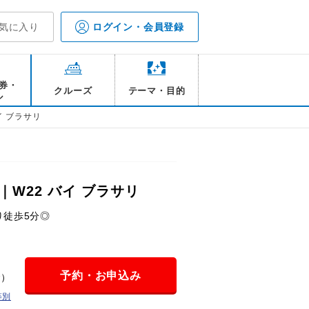
気に入り
ログイン・会員登録
券・
クルーズ
テーマ・目的
ル
イ ブラサリ
W22 バイ ブラサリ
り徒歩5分◎
予約・お申込み
金）
等別