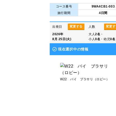
コース番号
9WA4CB1-003
旅行期間
4日間
変更する
変更す
出発日
人数
2026年
大人
2名
・
8月 25日(火)
小人
0名
・幼児
0名
現在選択中の情報
W22 バイ ブラサリ（ロビー）