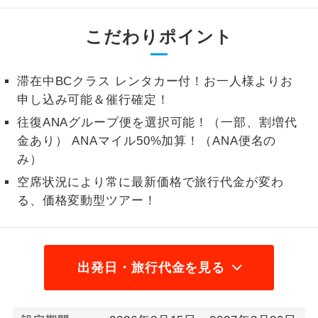
1名様から出発可能な個人型プランで
1名様催行
こだわりポイント
す。
2名様から出発可能な個人型プランで
2名様催行
滞在中BCクラス レンタカー付！お一人様よりお
す。
申し込み可能＆催行確定！
おひとり様参
おひとり様限定でご参加いただけるコー
往復ANAグループ便を選択可能！（一部、割増代
加限定
スです。
金あり） ANAマイル50%加算！（ANA便名の
み）
1名様1室同代
1名様1室利用でも追加料金がかからない
金
コースです。
空席状況により常に最新価格で旅行代金が変わ
る、価格変動型ツアー！
ご夫婦限定でご参加いただけるコースで
ご夫婦限定
す。
女性限定でご参加いただけるコースで
女性限定
出発日・旅行代金を見る
す。
ご参加にあたり年齢に制限があるコース
年齢制限あり
です。