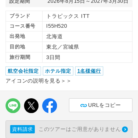
2026年8月15日～2027年3月30日
設定期間
利用航空会社が指定なので、ご出発の計
航空会社指定
ブランド
トラピックス ITT
画にとても便利です。
I55H520
コース番号
ご紹介するホテルを指定したコースで
ホテル指定
出発地
北海道
す。
目的地
東北／宮城県
おひとり様バ
おひとり様でバス席を2席利⽤できま
旅行期間
3日間
ス2席利用
す。
航空会社指定
ホテル指定
1名様催行
アイコンの説明を見る＞＞
URLをコピー
このツアーはご用意がありません
資料請求