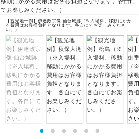
お支払いは、クレジットカード決済のみとな
絶景
絶景スポットに立ち寄るコースです。
ります。
【観光地一例】伊達政宗像 仙台城跡（※入場料、移動にかか
お申し込みの最後にクレジットカード決済を
る費用はお客様負担となります。各自にてお楽しみくださ
温泉
い。）
温泉地にも宿泊するコースです。
していただき、決済手続き完了をもちまし
て、ご旅行の契約が成立となります。
ご宿泊ホテルに露天風呂が付いていま
露天風呂
す。
ご予約方法について
大浴場
ご宿泊ホテルに大浴場が付いています。
ウェブ限定コースとなりますので、コールセ
ンター及びカウンターでのお申し込みはでき
全てのお食事が付いていますので、お食
ません。
全食事付き
事の心配はいりません。（機内食を除
く）
お部屋にてゆっくりとお召し上がりいた
お部屋食
だけます。
トラベルイヤ
周りの音を気にせず、ガイドさんの説明
ホン
をじっくり聞くことができます。