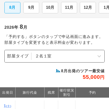
8月
9月
10月
11月
12月
1
8
2026
年
月
「予約する」ボタンのタップで申込画面に進みます。
部屋タイプを変更すると表示料金が変わります。
部屋タイプ
8
月出発のツアー最安値
55,000
円
催行状況
出発日
旅行代金
残席
予約
割引
1
(土)