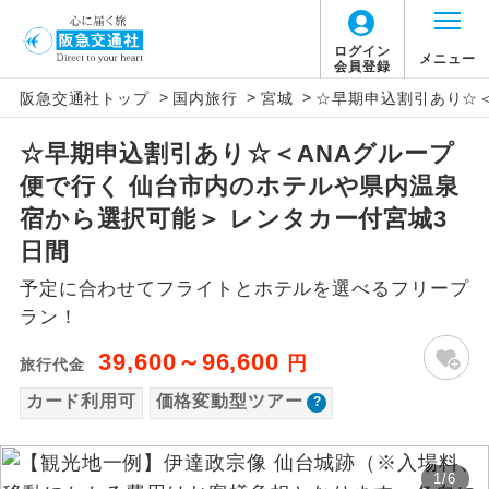
「価格変動型ツアー」に関するご案内
ログイン
メニュー
会員登録
>
>
>
阪急交通社トップ
国内旅行
宮城
☆早期申込割引あり☆＜
アイコン
説明
☆早期申込割引あり☆＜ANAグループ
価格変動型ツアーとは
往路出発空港（駅）から復路到着空港
添乗員同行
便で行く 仙台市内のホテルや県内温泉
（駅）まで同行します。
航空会社が設定する「個人包括旅行運
宿から選択可能＞ レンタカー付宮城3
現地添乗員同
賃」を利用したツアーです。
現地到着空港（駅）から最終日出発空港
日間
行
（駅）まで添乗員が同行します。
お申し込み時期・ご利用便の空席状況に
予定に合わせてフライトとホテルを選べるフリープ
よって料金が変動いたします。
ラン！
バスガイド乗
バスガイドが乗務し、車内での観光案内
務
があります。
39,600～96,600
円
旅行代金
以下の注意事項をあらかじめご了承いただき
新コース
カード利用可
価格変動型ツアー
初登場のコースです。
ますようお願いいたします。
ユネスコに登録されている文化遺産や自
世界遺産
お支払いについて
然遺産を訪ねるコースです。
1
/
6