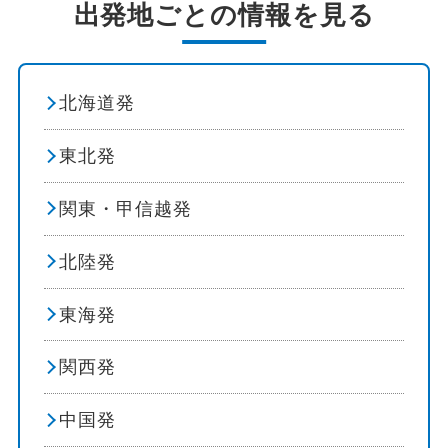
出発地ごとの情報を見る
祭り・ショー
カルモナ
イルミネーション
レオン
北海道発
花 / 自然
アストルガ
東北発
自然探訪
フェルテベントゥーラ
関東・甲信越発
登山・ハイキング
オビエド
北陸発
オーロラ観賞
パンプローナ
東海発
島めぐり
オンダリビア
関西発
紅葉
コスタ デル ソル
中国発
ビーチ・リゾート
サンティヤーナ デル マール