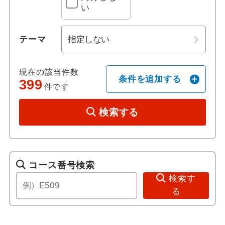
い
ホテル日本語スタッフ
モンセラット
テーマ
往復送迎付き
ヴィーゴ
現在の該当件数
歴史 / 文化
クエンカ
条件を追加する
399
件です
世界遺産
セゴビア
検索する
歴史
ラ マンチャ
美術館・博物館
グランカナリア
コース番号検索
検索す
寺社・札所めぐり
テネリフェ
る
音楽・コンサート
ランサローテ