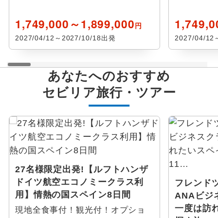
1,749,000～1,899,000
1,749,
アルカラ デ エナーレス
円
2027/04/12～2027/10/18出発
2027/04/1
アルヘシラス
あなたへのおすすめ
カディス
セビリア
旅行・ツアー
ペニスコラ
ログローニョ
アビラ
27名様限定出発!【ルフトハンザ
アリカンテ
ドイツ航空エコノミークラス利
フレンド
用】情熱の国スペイン8日間
ANAビジ
カルダス・デ・レイス
一度は訪
現地全食事付！観光付！オプショ