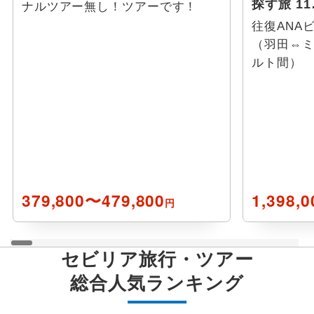
探す旅 11
ナルツアー無し！ツアーです！
サラマンカ
往復ANA
（羽田⇔
パドロン
ルト間）
パルマ デ マリョルカ
379,800〜479,800
1,398,
円
セビリア
旅行・ツアー
総合人気ランキング