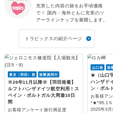
充実した内容の旅をお手頃価格
で！ 国内・海外ともに充実のツ
アーラインナップを展開します。
トラピックスの紹介ページ
山口発
添
東京（羽田）発
添乗員同行
★（山口
ハンザド
※26年11月以降※【羽田発着】
ン・ポル
ルフトハンザドイツ航空利用！ス
ペイン・ポルトガル大周遊10日
お客様ア
間
*★*95.1％
2025年3
お客様アンケート旅行満足度