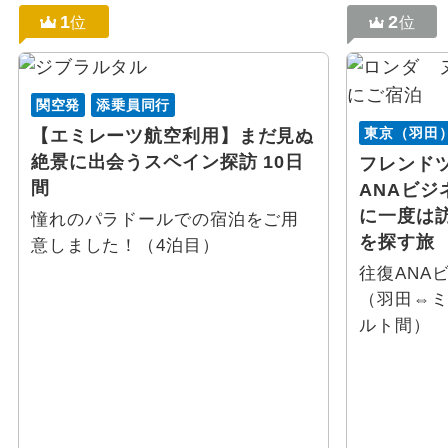
1
2
位
位
関空発
添乗員同行
東京（羽田
【エミレーツ航空利用】まだ見ぬ
絶景に出会うスペイン探訪 10日
フレンド
間
ANAビ
に一度は
憧れのパラドールでの宿泊をご用
を探す旅 
意しました！（4泊目）
往復ANA
（羽田⇔
ルト間）