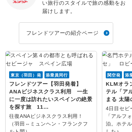
い旅行のスタイルで旅の感動をお
届けします。
フレンドツアーの紹介ページ
東京（羽田）発
添乗員同行
関空発
添
フレンドツアー【羽田発着】
KLMオ
ANAビジネスクラス利用 一生
テル「ア
に一度は訪れたいスペインの絶景
まる 太陽
を探す旅 11…
4日目セビ
往復ANAビジネスクラス利用！
「アルフ
（羽田⇔ミュンヘン・フランクフ
泊。ホテ
ルト間）
した♪