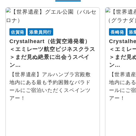
ウェブ限定
メリーデ
ラ リオハ
佐賀発
添乗員同行
長崎発
添
マヨルカ島
Crystalheart（佐賀空港発着）
Crysta
＜エミレーツ航空ビジネスクラス
＜エミレ
リェイダ
＞まだ見ぬ絶景に出会うスペイ
＞まだ見
ン…
ン…
ブルゴス
【世界遺産】アルハンブラ宮殿敷
【世界遺
地内にある最も予約困難なパラド
地内にあ
サント・ドミンゴ・デ・ラ・カルサダ
ールにご宿泊いただくスペインツ
ールにご
アー！
アー！
ポンテベドラ
カルタヘナ（スペイン）
ゲルニカ