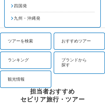
四国発
花見
ネルハ
九州・沖縄発
避暑地
ビトリア
スポーツ体験 / 観戦
フィゲラス
ツアーを検索
おすすめツアー
スポーツ観戦
マラガ
ゴルフ
ランキング
ブランドから
アルスーア
探す
その他テーマ
オ・ペドロウソ
観光情報
グルメ
パラス・デ・レイ
担当者おすすめ
テーマパーク
ポルトマリン
セビリア
旅行・ツアー