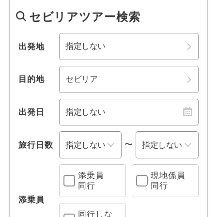
1名参加可能
ミハス
四国
セビリアツアー検索
おひとり様参加限定
バレンシア
九州・沖縄
出発地
乗り物
セビリア
目的地
列車の旅
ビルバオ
観光列車
サンティアゴ・デ・コンポステーラ
出発日
クルーズ旅行
タラゴナ
〜
旅行日数
レンタカー付き
サン・セバスチャン
添乗員
現地係員
宿泊施設、送迎 他
同行
同行
ロンダ
添乗員
プールあり
サラゴサ
同行しな