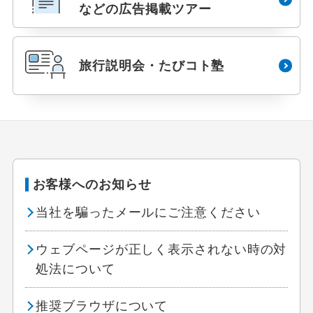
などの広告掲載ツアー
旅行説明会・たびコト塾
お客様へのお知らせ
当社を騙ったメールにご注意ください
指定
除外
ウェブページが正しく表示されない時の対
処法について
設定する
設定する
設定する
設定する
設定する
設定する
設定する
推奨ブラウザについて