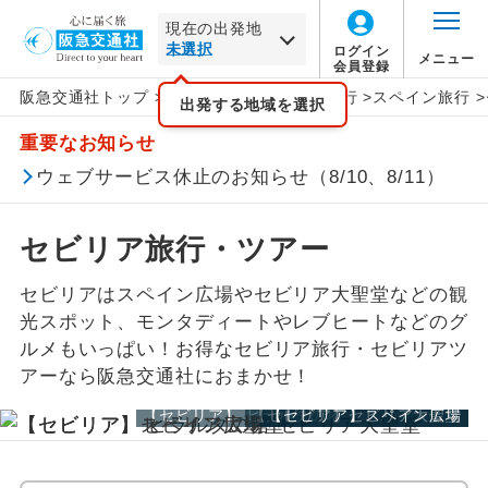
現在の出発地
ログイン
メニュー
会員登録
阪急交通社トップ
>
海外旅行
>
ヨーロッパ旅行
>
スペイン旅行
>
北海道
ヨーロッパ
旅行タイプ
エコノミー
トラピックス
催行確定
出発する地域を選択
この月をすべて選択
重要なお知らせ
家族旅行
プレミアムエコノミー
クリスタルハート
1名催行
東北
スペインすべて
年
月
ウェブサービス休止のお知らせ（8/10、8/11）
卒業旅行
ビジネス
e-very
2名催行
バルセロナ
関東・甲信越
日
月
火
水
木
金
土
セビリア旅行・ツアー
ハネムーン
ファースト
フレンドツアー
マドリッド
北陸
セビリアはスペイン広場やセビリア大聖堂などの観
この月をすべて選択
光スポット、モンタディートやレブヒートなどのグ
長期滞在
ロイヤルコレクション
グラナダ
東海
ルメもいっぱい！お得なセビリア旅行・セビリアツ
年
月
アーなら阪急交通社におまかせ！
周遊
その他
コルドバ
関西
【セビリア】 ヒラルダの塔 セビリア大聖堂
【セビリア】セビリア大聖堂
【セビリア】スペイン広場
日
月
火
水
木
金
土
女性限定
トレド
中国