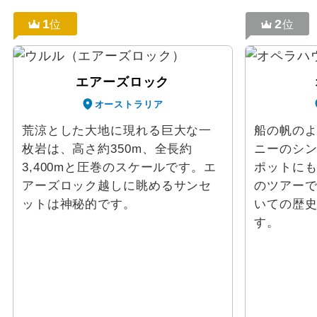
1
2
位
位
エアーズロック
オーストラリア
荒涼とした大地に現れる巨大な一
船の帆の
枚岩は、高さ約350m、全長約
ニーのシ
3,400mと圧巻のスケールです。エ
ポットに
アーズロック越しに眺めるサンセ
のツアー
ットは神秘的です。
いての歴
す。