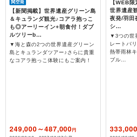
関空発
【WEB限
世界遺産
【新聞掲載】世界遺産グリーン島
夜発/羽田
＆キュランダ観光♪コアラ抱っこ
シ…
も◎アーリーイン+朝食付！ダブ
ルツリーb…
▼3つの世
レートバリ
▼海と森の2つの世界遺産グリーン
熱帯雨林キ
島とキュランダツアー♪さらに貴重
ブル…
なコアラ抱っこ体験にもご案内！
249,000～487,000
333,00
円