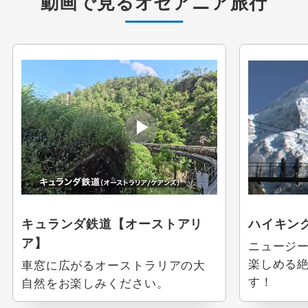
動画で見る
オセアニア旅行
指定
除外
キュランダ鉄道【オーストアリ
ハイキン
ア】
ニュージ
楽しめる
車窓に広がるオーストラリアの大
設定する
設定する
設定する
設定する
設定する
設定する
設定する
す！
自然をお楽しみください。