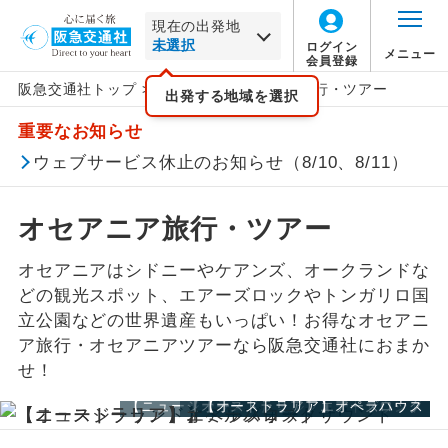
現在の出発地
ログイン
メニュー
会員登録
阪急交通社トップ
>
海外旅行
>
オセアニア旅行・ツアー
北海道
オセアニア
旅行タイプ
エコノミー
トラピックス
催行確定
出発する地域を選択
この月をすべて選択
重要なお知らせ
家族旅行
プレミアムエコノミー
クリスタルハート
1名催行
東北
オセアニアすべて
年
月
ウェブサービス休止のお知らせ（8/10、8/11）
卒業旅行
ビジネス
e-very
2名催行
オーストラリア
関東・甲信越
日
月
火
水
木
金
土
オセアニア旅行・ツアー
ハネムーン
ファースト
フレンドツアー
ニュージーランド
北陸
オセアニアはシドニーやケアンズ、オークランドな
この月をすべて選択
どの観光スポット、エアーズロックやトンガリロ国
長期滞在
ロイヤルコレクション
タヒチ
東海
立公園などの世界遺産もいっぱい！お得なオセアニ
年
月
ア旅行・オセアニアツアーなら阪急交通社におまか
周遊
その他
フィジー
関西
せ！
日
月
火
水
木
金
土
【ニュージーランド】ミルフォードサウンド
【オーストラリア】エアーズロック
【オーストラリア】オペラハウス
女性限定
ニューカレドニア
中国