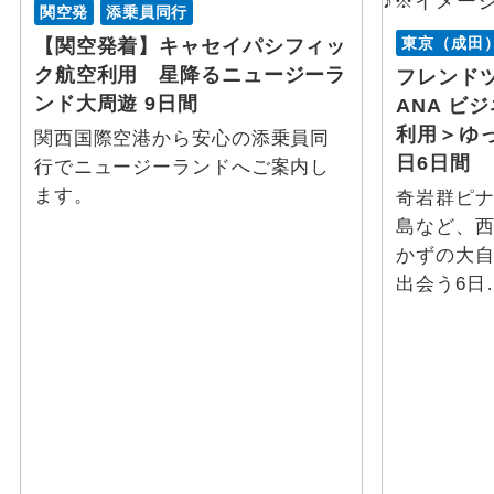
関空発
添乗員同行
東京（成田
【関空発着】キャセイパシフィッ
ク航空利用 星降るニュージーラ
フレンド
ンド大周遊 9日間
ANA ビ
利用＞ゆ
関西国際空港から安心の添乗員同
日6日間
行でニュージーランドへご案内し
ます。
奇岩群ピ
島など、
かずの大
出会う6日