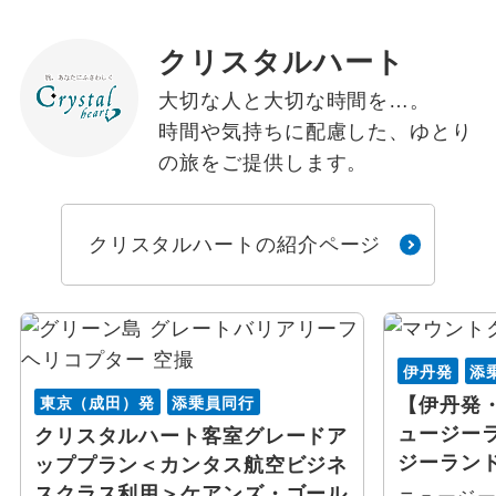
クリスタルハート
大切な人と大切な時間を…。
時間や気持ちに配慮した、ゆとり
の旅をご提供します。
クリスタルハートの紹介ページ
伊丹発
添
東京（成田）発
添乗員同行
【伊丹発
ュージー
クリスタルハート客室グレードア
ジーランド
ッププラン＜カンタス航空ビジネ
スクラス利用＞ケアンズ・ゴール