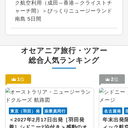
ク航空利用（成田⇔香港⇔クライストチ
ャーチ間）＞びっくりニュージーランド
南島 5日間
オセアニア
旅行・ツアー
総合人気ランキング
1
2
位
位
東京（羽田）発
添乗員同行
名古屋発
＜2027年2月17日出発［羽田発
年末出発
着］シドニー2泊付き＞感動のオ
ィック航