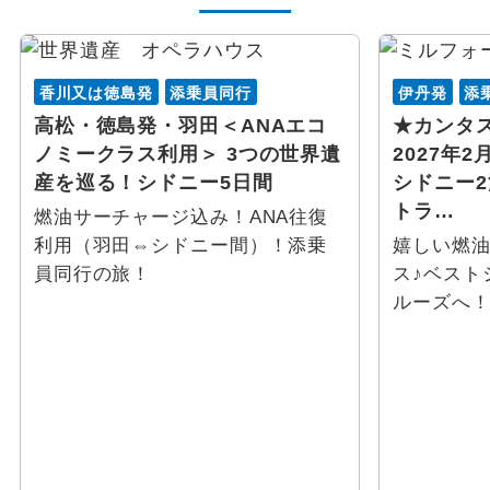
香川又は徳島発
添乗員同行
伊丹発
添
高松・徳島発・羽田＜ANAエコ
★カンタ
ノミークラス利用＞ 3つの世界遺
2027年
産を巡る！シドニー5日間
シドニー
トラ…
燃油サーチャージ込み！ANA往復
利用（羽田⇔シドニー間）！添乗
嬉しい燃
員同行の旅！
ス♪ベスト
ルーズへ