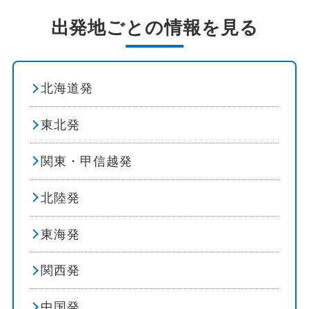
祭り・ショー
出発地ごとの情報を見る
イルミネーション
花 / 自然
北海道発
自然探訪
東北発
登山・ハイキング
関東・甲信越発
オーロラ観賞
北陸発
島めぐり
東海発
紅葉
関西発
ビーチ・リゾート
中国発