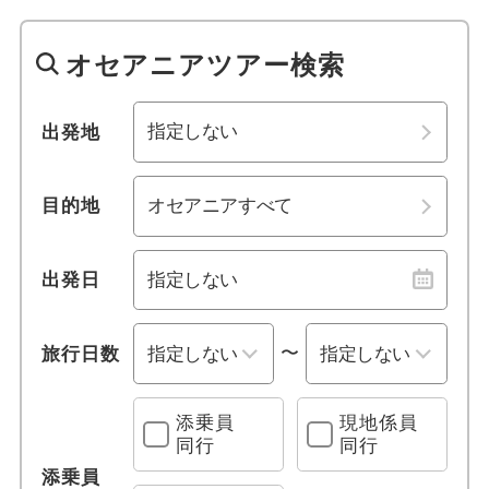
1名参加可能
バヌアツ
四国
オセアニアツアー検索
おひとり様参加限定
サモア
九州・沖縄
乗り物
出発地
サモア(アメリカ)
列車の旅
目的地
観光列車
出発日
クルーズ旅行
〜
旅行日数
レンタカー付き
宿泊施設、送迎 他
添乗員
現地係員
同行
同行
プールあり
添乗員