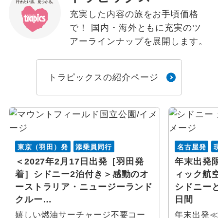
充実した内容の旅をお手頃価格
で！ 国内・海外ともに充実のツ
アーラインナップを展開します。
トラピックスの紹介ページ
東京（羽田）発
添乗員同行
名古屋発
＜2027年2月17日出発［羽田発
年末出発
着］シドニー2泊付き＞感動のオ
ィック航
ーストラリア・ニュージーランド
シドニー
クルー…
日間
嬉しい燃油サーチャージ不要コー
年末出発≪