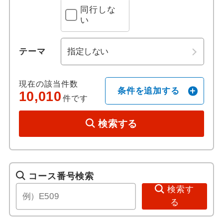
同行しな
い
ホテル日本語スタッフ
往復送迎付き
テーマ
歴史 / 文化
現在の該当件数
条件を追加する
10,010
件です
世界遺産
検索する
歴史
美術館・博物館
コース番号検索
寺社・札所めぐり
検索す
る
音楽・コンサート