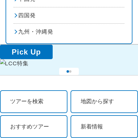
花見
四国発
避暑地
九州・沖縄発
スポーツ体験 / 観戦
Pick Up
スポーツ観戦
ゴルフ
その他テーマ
ツアーを検索
地図から探す
グルメ
おすすめツアー
新着情報
テーマパーク