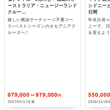
ーストラリア・ニュージーランド
シドニー
クルー…
日間
嬉しい燃油サーチャージ不要コー
年末出発≪
ス♪ベストシーズンのオセアニアク
ニーで、日
ルーズへ！
を迎えよう
879,000～979,000
550,00
円
2027/02/17出発
2026/12/2