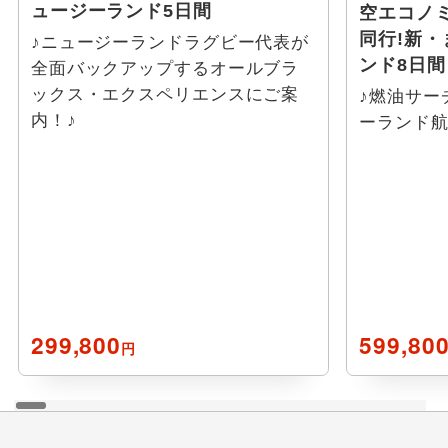
ュージーランド5日間
空エコノ
同行!新
♪ニュージーランドラグビー代表が
ンド8日間
全面バックアップするオールブラ
ックス・エクスペリエンスにご案
♪燃油サー
内！♪
ーランド
299,800
599,80
円