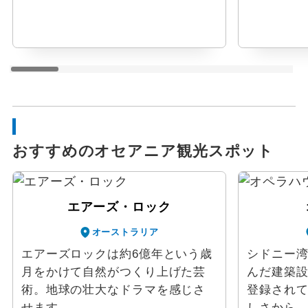
おすすめのオセアニア観光スポット
エアーズ・ロック
オーストラリア
エアーズロックは約6億年という歳
シドニー
月をかけて自然がつくり上げた芸
んだ建築
術。地球の壮大なドラマを感じさ
登録され
せます。
しさから、