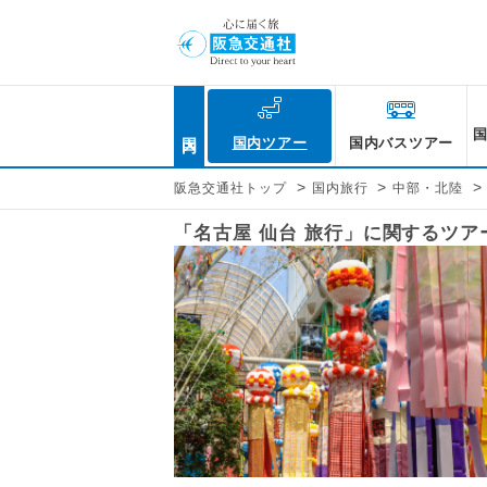
国内
国内ツアー
国内バスツアー
>
>
>
阪急交通社トップ
国内旅行
中部・北陸
「名古屋 仙台 旅行」に関するツ