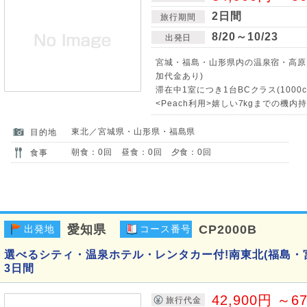
2日間
旅行期間
8/20～10/23
出発日
宮城・福島・山形県内の温泉宿・高原
加代金あり)
滞在中1室につき1台BCクラス(1000
<Peach利用>嬉しい7kgまでの機
東北／宮城県・山形県・福島県
目的地
朝食：0回 昼食：0回 夕食：0回
食事
愛知県
CP2000B
出発地
コース番号
選べるシティ・温泉ホテル・レンタカー付!南東北(福島・
3日間
42,900円 ～6
旅行代金