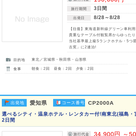
3日間
旅行期間
8/28～8/28
出発日
【往復】東海道新幹線グリーン車利用!(
貴重なテーブル付観覧席からゆったり
当社基準最上級Sランクホテル・5つ星
古窯」に2連泊!
東北／宮城県・秋田県・山形県
目的地
朝食：2回 昼食：2回 夕食：2回
食事
愛知県
CP2000A
出発地
コース番号
選べるシティ・温泉ホテル・レンタカー付!南東北(福島・
2日間
34,900円 ～5
旅行代金