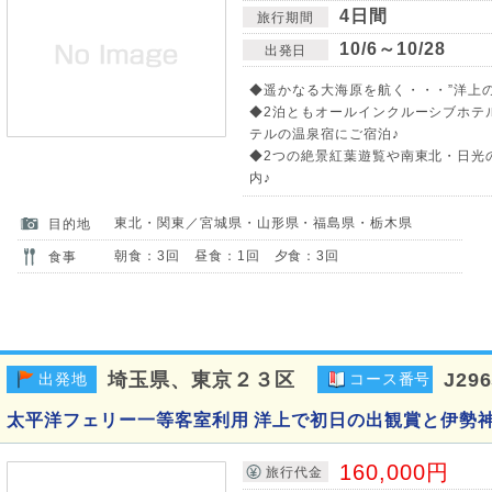
4日間
旅行期間
10/6～10/28
出発日
◆遥かなる大海原を航く・・・”洋上
◆2泊ともオールインクルーシブホテ
テルの温泉宿にご宿泊♪
◆2つの絶景紅葉遊覧や南東北・日光
内♪
東北・関東／宮城県・山形県・福島県・栃木県
目的地
朝食：3回 昼食：1回 夕食：3回
食事
埼玉県、東京２３区
J296
出発地
コース番号
太平洋フェリー一等客室利用 洋上で初日の出観賞と伊勢神
160,000円
旅行代金