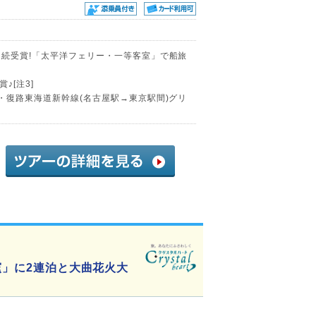
連続受賞!「太平洋フェリー・一等客室」で船旅
♪[注3]
・復路東海道新幹線(名古屋駅→東京駅間)グリ
窯」に2連泊と大曲花火大