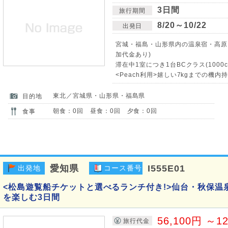
3日間
旅行期間
8/20～10/22
出発日
宮城・福島・山形県内の温泉宿・高原
加代金あり)
滞在中1室につき1台BCクラス(1000
<Peach利用>嬉しい7kgまでの機
東北／宮城県・山形県・福島県
目的地
朝食：0回 昼食：0回 夕食：0回
食事
愛知県
I555E01
出発地
コース番号
<松島遊覧船チケットと選べるランチ付き!>仙台・秋保温
を楽しむ3日間
56,100円 ～1
旅行代金