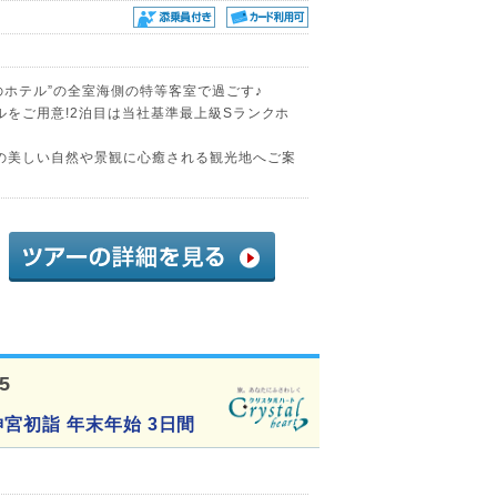
のホテル”の全室海側の特等客室で過ごす♪
ルをご用意!2泊目は当社基準最上級Sランクホ
の美しい自然や景観に心癒される観光地へご案
5
宮初詣 年末年始 3日間