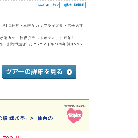
付き!海鮮丼・三陸産カキフライ定食・穴子天丼
が魅力の「秋保グランドホテル」に連泊!
、割増代金あり) ANAマイル50%加算!(ANA
湯 緑水亭」> “仙台の