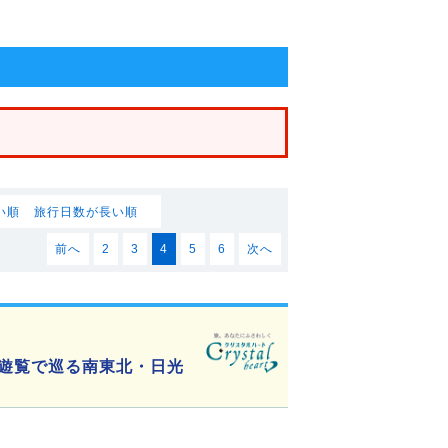
い順
旅行日数が長い順
前へ
2
3
4
5
6
次へ
葉遊覧で巡る南東北・日光