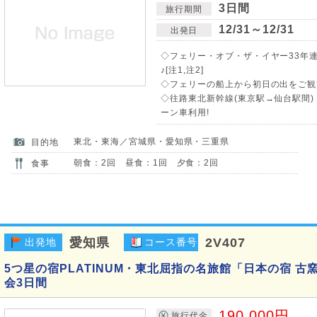
3日間
旅行期間
12/31～12/31
出発日
◇フェリー・オブ・ザ・イヤー33年
♪[注1,注2]
◇フェリーの船上から初日の出をご観賞
◇往路東北新幹線(東京駅→仙台駅間)
ーン車利用!
東北・東海／宮城県・愛知県・三重県
目的地
朝食：2回 昼食：1回 夕食：2回
食事
愛知県
2V407
出発地
コース番号
5つ星の宿PLATINUM・東北屈指の名旅館「日本の宿 古
会3日間
190,000円
旅行代金