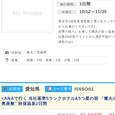
3日間
旅行期間
10/12～11/30
出発日
滞在中1回松島遊覧船と選べるランチ
からお選びください!(注)
四季の移ろいを感じる眺めの良い温泉
往復ANA系フライトから選択可能!(一部
便名のみ)
東北／宮城県
目的地
朝食：2回 昼食：1回 夕食：2回
食事
愛知県
I555O01
出発地
コース番号
<ANAで行く 当社基準Sランクホテル&5つ星の宿 「篝火の
奥座敷” 秋保温泉2日間