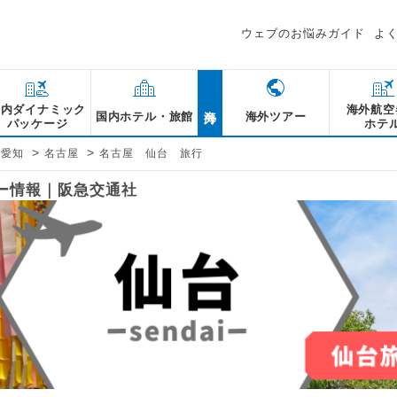
ウェブのお悩みガイド
よ
海外
国内ダイナミック
海外航空
国内ホテル・旅館
海外ツアー
パッケージ
ホテ
>
>
愛知
名古屋
名古屋 仙台 旅行
アー情報｜阪急交通社