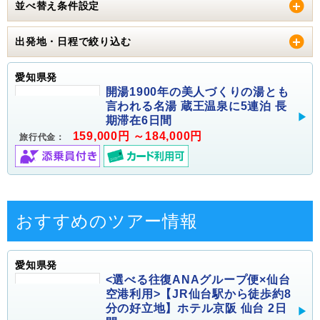
並べ替え条件設定
出発地・日程で絞り込む
愛知県発
開湯1900年の美人づくりの湯とも
言われる名湯 蔵王温泉に5連泊 長
期滞在6日間
159,000円 ～184,000円
旅行代金：
おすすめのツアー情報
愛知県発
<選べる往復ANAグループ便×仙台
空港利用>【JR仙台駅から徒歩約8
分の好立地】ホテル京阪 仙台 2日