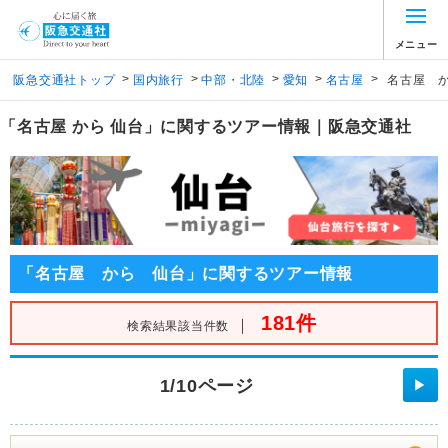
メニュー
>
>
>
>
>
阪急交通社トップ
国内旅行
中部・北陸
愛知
名古屋
名古屋 
「名古屋 から 仙台」に関するツアー情報｜阪急交通社
「名古屋 から 仙台」に関するツアー情報
181件
｜
検索結果該当件数
1/10ページ
▶