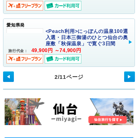
愛知県発
<Peach利用>にっぽんの温泉100選
入選・日本三御湯のひとつ仙台の奥
座敷「秋保温泉」で寛ぐ3日間
49,900円 ～74,900円
旅行代金：
2/11ページ
◀
▶