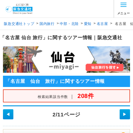
メニュー
>
>
>
>
>
阪急交通社トップ
国内旅行
中部・北陸
愛知
名古屋
名古屋 
「名古屋 仙台 旅行」に関するツアー情報｜阪急交通社
「名古屋 仙台 旅行」に関するツアー情報
208件
｜
検索結果該当件数
2/11ページ
◀
▶