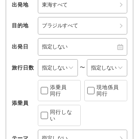
1名参加可能
マセイオ
出発地
関西
おひとり様参加限定
中国
目的地
乗り物
四国
出発日
列車の旅
九州・沖縄
〜
旅行日数
観光列車
クルーズ旅行
添乗員
現地係員
同行
同行
レンタカー付き
添乗員
同行しな
い
宿泊施設、送迎 他
プールあり
テーマ