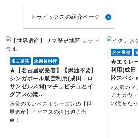
トラピックスの紹介ページ
名古屋発
名古屋発
添乗員同行
★エミレ
利用(成田
★【名古屋駅発着】【燃油不要】
陸スペシャ
シンガポール航空利用(成田⇔ロ
サンゼルス間)マチュピチュとイ
♪人気のマ
グアスの滝…
チカカ湖
の滝をた
水量の多いベストシーズンの【世
界遺産】イグアスの滝は迫力満
点！