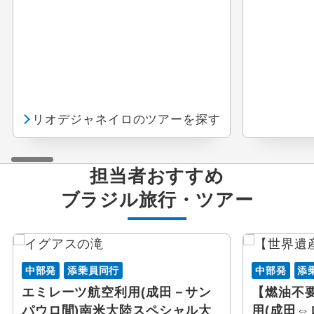
リオデジャネイロのツアーを探す
担当者おすすめ
ブラジル
旅行・ツアー
中部発
添乗員同行
中部発
添
エミレーツ航空利用(成田－サン
【燃油不
パウロ間)南米大陸スペシャル大
用(成田⇔