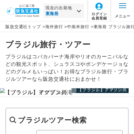
現在の出発地
ログイン
メニュー
会員登録
阪急交通社トップ
>
海外旅行
>
中南米旅行
>
東海発 ブラジル旅
北海道
中南米
旅行タイプ
エコノミー
トラピックス
催行確定
この月をすべて選択
ブラジル旅行・ツアー
家族旅行
プレミアムエコノミー
クリスタルハート
1名催行
東北
ブラジルすべて
年
月
ブラジルはコパカバーナ海岸やリオのカーニバルな
卒業旅行
ビジネス
e-very
2名催行
イグアス フォールズ
関東・甲信越
日
月
火
水
木
金
土
どの観光スポット、シュラスコやポンデケージョな
どのグルメもいっぱい！お得なブラジル旅行・ブラ
ハネムーン
ファースト
フレンドツアー
リオ デ ジャネイロ
北陸
ジルツアーなら阪急交通社におまかせ！
この月をすべて選択
【ブラジル】イグアスの滝
【ブラジル】アマゾン川
【ブラジル】アマゾン川
長期滞在
ロイヤルコレクション
サンパウロ
東海
年
月
周遊
その他
サン ルイス
東海すべて
日
月
火
水
木
金
土
ブラジルツアー検索
女性限定
バレリーニャ
名古屋
静岡