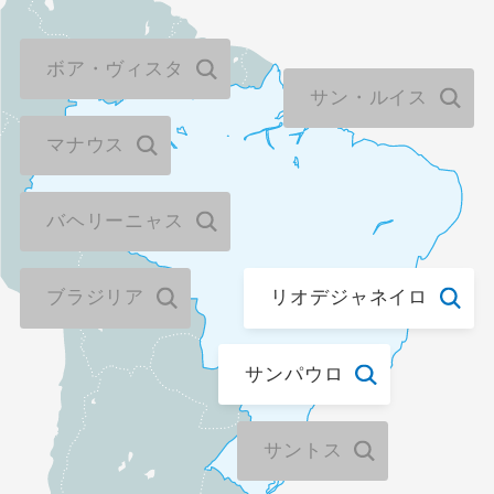
花見
ボア・ヴィスタ
サン・ルイス
避暑地
マナウス
スポーツ体験 / 観戦
バヘリーニャス
スポーツ観戦
ゴルフ
ブラジリア
リオデジャネイロ
その他テーマ
サンパウロ
グルメ
サントス
テーマパーク