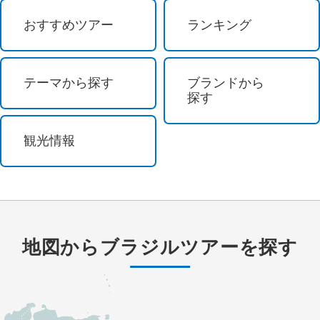
祭り・ショー
おすすめツアー
ランキング
イルミネーション
テーマから探す
ブランドから
花 / 自然
探す
自然探訪
観光情報
登山・ハイキング
オーロラ観賞
島めぐり
地図から
ブラジル
ツアーを探す
紅葉
ビーチ・リゾート