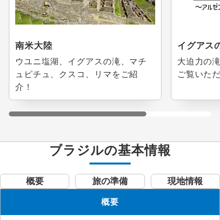
南米大陸
イグアス
ウユニ塩湖、イグアスの滝、マチ
大迫力の
ュピチュ、クスコ、リマをご紹
ご覧いた
介！
ブラジルの基本情報
概要
旅の準備
現地情報
概要