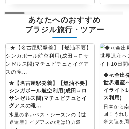
あなたへのおすすめ
ブラジル
旅行・ツアー
◆≪全出
世界遺産
★【名古屋駅発着】【燃油不要】
イライト1
シンガポール航空利用(成田⇔ロ
ス利用)
サンゼルス間)マチュピチュとイ
グアスの滝…
日本から南
回！うれし
水量の多いベストシーズンの【世
米大陸を
界遺産】イグアスの滝は迫力満