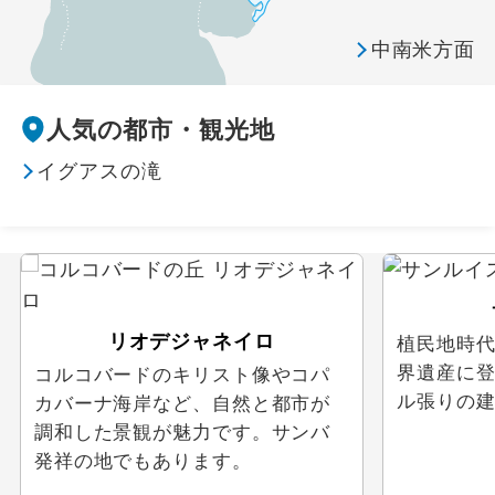
ウェブ限定
中南米方面
人気の都市・観光地
イグアスの滝
リオデジャネイロ
植民地時
界遺産に
コルコバードのキリスト像やコパ
ル張りの
カバーナ海岸など、自然と都市が
調和した景観が魅力です。サンバ
発祥の地でもあります。