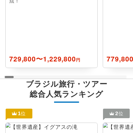
点！
729,800〜1,229,800
779,80
円
ブラジル
旅行・ツアー
総合人気ランキング
1
2
位
位