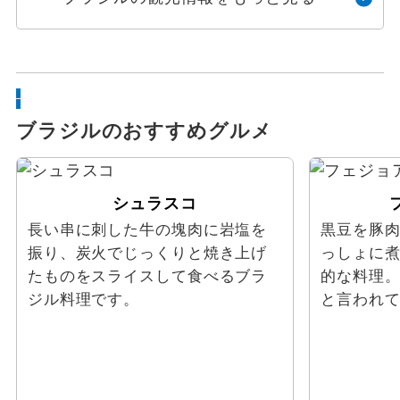
ブラジルのおすすめグルメ
シュラスコ
長い串に刺した牛の塊肉に岩塩を
黒豆を豚
振り、炭火でじっくりと焼き上げ
っしょに
たものをスライスして食べるブラ
的な料理
ジル料理です。
と言われ