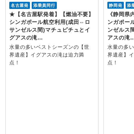
名古屋発
添乗員同行
静岡発
添
★【名古屋駅発着】【燃油不要】
《静岡県
シンガポール航空利用(成田⇔ロ
ンガポー
サンゼルス間)マチュピチュとイ
ンゼルス間
グアスの滝…
アスの滝
水量の多いベストシーズンの【世
水量の多
界遺産】イグアスの滝は迫力満
界遺産】
点！
点！