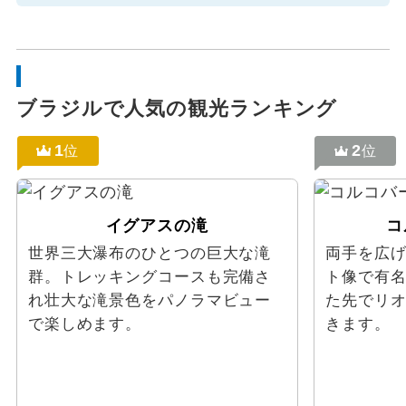
ブラジルで人気の観光ランキング
1
2
位
位
イグアスの滝
コ
世界三大瀑布のひとつの巨大な滝
両手を広
群。トレッキングコースも完備さ
ト像で有
れ壮大な滝景色をパノラマビュー
た先でリ
で楽しめます。
きます。