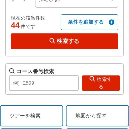
ホテル日本語スタッフ
現在の該当件数
条件を追加する
44
件です
往復送迎付き
検索する
歴史 / 文化
世界遺産
コース番号検索
歴史
検索す
る
美術館・博物館
寺社・札所めぐり
ツアーを検索
地図から探す
音楽・コンサート