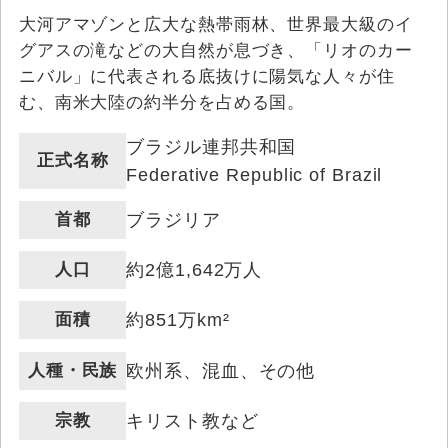
大河アマゾンと広大な熱帯雨林、世界最大級のイ
グアスの滝などの大自然が息づき、「リオのカー
ニバル」に代表される底抜けに陽気な人々が住
む、南米大陸の約半分を占める国。
ブラジル連邦共和国
正式名称
Federative Republic of Brazil
首都
ブラジリア
人口
約2億1,642万人
面積
約851万km²
人種・民族
欧州系、混血、その他
宗教
キリスト教など