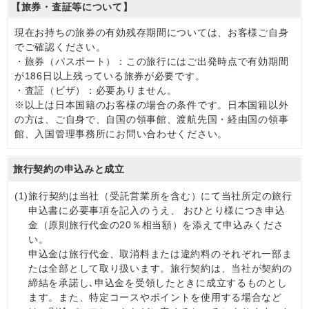
【旅券・査証等について】
現在お持ちの旅券の有効残存期間については、お客様ご自身
でご確認ください。
・旅券（パスポート）：この旅行にはご出発時点で有効期間
が186日以上残っている旅券が必要です。
・査証（ビザ）：必要ありません。
※以上は日本国籍のお客様の場合の条件です。日本国籍以外
の方は、ご自身で、自国の領事館、渡航先国・経由国の領事
館、入国管理事務所にお問い合わせください。
旅行契約の申込みと成立
(1)
旅行契約は当社（受託営業所を含む）にて当社所定の旅行
申込書に必要事項を記入のうえ、 おひとり様につき申込
金（原則旅行代金の20％相当額）を添えて申込みくださ
い。
申込金は旅行代金、取消料または違約料のそれぞれ一部ま
たは全部として取り扱います。旅行契約は、当社が契約の
締結を承諾し､申込金を受領したときに成立するものとし
ます。また、特定コースやポイントを使用する場合など