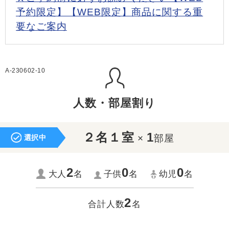
予約限定】【WEB限定】商品に関する重
要なご案内
A-230602-10
人数・部屋割り
２名１室
1
×
部屋
選択中
2
0
0
大人
名
子供
名
幼児
名
2
合計人数
名