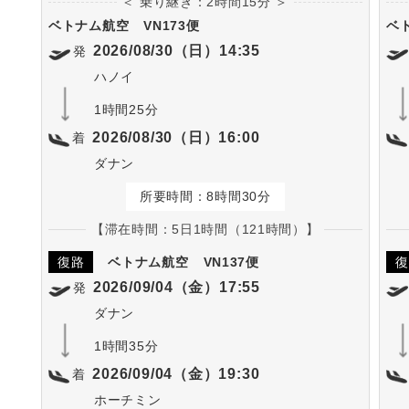
＜ 乗り継ぎ：2時間15分 ＞
ベトナム航空
VN173便
ベ
2026/08/30（日）14:35
発
ハノイ
1時間25分
2026/08/30（日）16:00
着
ダナン
所要時間：8時間30分
【滞在時間：5日1時間（121時間）】
復路
ベトナム航空
VN137便
復
2026/09/04（金）17:55
発
ダナン
1時間35分
2026/09/04（金）19:30
着
ホーチミン