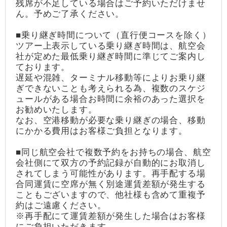
残席が不足している場合はご予約いただけませ
ん。予めご了承ください。
■乗り継ぎ時間について（直行便コースを除く）
ツアー上表示している乗り継ぎ時間は、航空会
社が定めた最低乗り継ぎ時間に準じてご案内し
ております。
遅延や混雑、ターミナル移動等によりお乗り継
ぎできないことも考えられる為、複数のスケジ
ュールがある場合お時間に余裕のあった選択を
お勧めいたします。
なお、空港移動が必要な乗り継ぎの場合、移動
にかかる費用はお客様ご負担となります。
■同じ航空会社で複数予約をお持ちの場合、航空
会社側にて双方の予約記録が自動的にお取消し
されてしまう可能性があります。再手配する場
合同運賃に空席が無く別途運賃差額が発生する
こともございますので、他社様も含めて重複予
約はご遠慮ください。
※再手配にて運賃差額が発生した場合はお客様
にご負担いただきます。