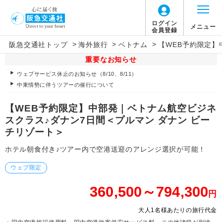
ログイン
メニュー
会員登録
>
>
>
阪急交通社トップ
海外旅行
ベトナム
【WEB予約限定】
重要なお知らせ
ウェブサービス休止のお知らせ（8/10、8/11）
中東情勢に伴うツアーの催行について
【WEB予約限定】中部発｜ベトナム航空ビジネ
スクラス♪ダナン7日間＜プルマン ダナン ビー
チリゾート＞
ホテル朝食付き♪ツアー内で空港送迎のアレンジ選択が可能！
ウェブ限定
360,500～794,300
円
大人1名様あたりの旅行代金