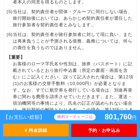
者本人の同意を得るものとします。
(5)
当社は、契約責任者が団体・グループに同行しない場合、
旅行開始後においては、あらかじめ契約責任者が選任した
旅行参加者を契約責任者とみなします。
(6)
当社は、契約責任者が旅行参加者に対して現に負い、また
は将来負うことが予測される債務、義務については、何ら
の責任を負うものではありません。
【重要】
お客様のローマ字氏名や性別は、旅券（パスポート）に記
載されているとおり旅行申込書（所定の書面・画面を含
む）にご記入ください。誤って記入された場合は、第12項
(1)のお客様の交替手数料（10,000円）が必要となりま
す。なお、すでに航空券を発行している場合は、別途再発
券に関わる費用を請求させていただきます。また、運送・
宿泊機関等の事情により、氏名の訂正が認められない場合
は、旅行契約の解除となります。この場合、第13項による
801,760
所定の取消料をお支払いいただきます。
【お支払い総額】
燃料サーチャージ込
円
申込金（お1人様）
¥ 料金詳細
予約・お申込み
旅行代金の20％以上旅行代金まで