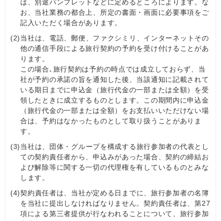
は、別途パンフレットなどに定めるところによります。な
お、当社業務の都合上、所定の書面・画面に必要事項をご
記入いただく場合があります。
(2)
当社は、電話、郵便、ファクシミリ、インターネットその
他の通信手段による旅行契約の予約を受け付けることがあ
ります。
この場合､旅行契約は予約の時点では成立しておらず、当
社が予約の承諾の旨を通知した後、当該通知に記載されて
いる期日までに申込金（旅行代金の一部または全額）を受
領したときに成立するものとします。この期間内に申込金
（旅行代金の一部または全額）をお支払いいただけない場
合は、予約はなかったものとして取り扱うことがありま
す。
(3)
当社は、団体・グループを構成する旅行参加者の代表とし
ての契約責任者から、申込みがあった場合、契約の締結お
よび解除等に関する一切の代理権を有しているものとみな
します。
(4)
契約責任者は、当社が定める日までに、旅行参加者の名簿
を当社に提出しなければなりません。契約責任者は、第27
項による第三者提供が行なわれることについて、旅行参加