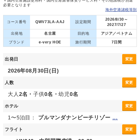
＋国内空港施設使用料・国内空港旅客保安サービス料・その他諸税が別途
必要となります
海外空港諸税等別
2026/8/30～
コース番号
QWV73LA-AAJ
設定期間
2027/7/27
出発地
名古屋
目的地
アジア／ベトナム
ブランド
e-very HOE
旅行期間
7日間
出発日
変更
2026年08月30日(日)
人数
変更
大人
2名・
子供
0名・
幼児
0名
ホテル
変更
1〜5泊目：
プルマンダナンビーチリゾー
...
フライト
変更