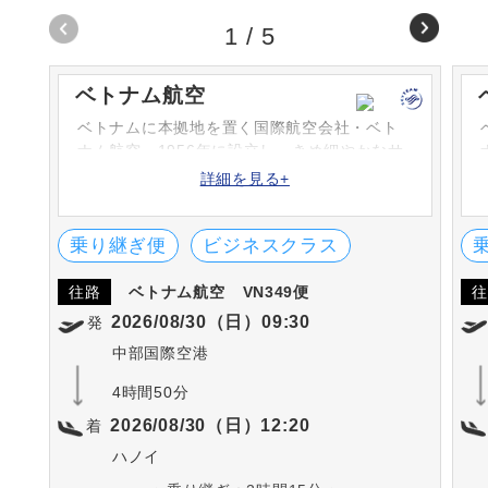
1
/
5
ベトナム航空
ベトナムに本拠地を置く国際航空会社・ベト
ナム航空。1956年に設立し、きめ細やかなサ
ービスとあたたかいもてなしが定評。「スカ
詳細を見る+
イチーム」にも加盟し、全世界26カ国へネッ
トワークを広げています。
乗り継ぎ便
ビジネスクラス
往路
ベトナム航空
VN349便
往
2026/08/30（日）09:30
発
中部国際空港
4時間50分
2026/08/30（日）12:20
着
ハノイ