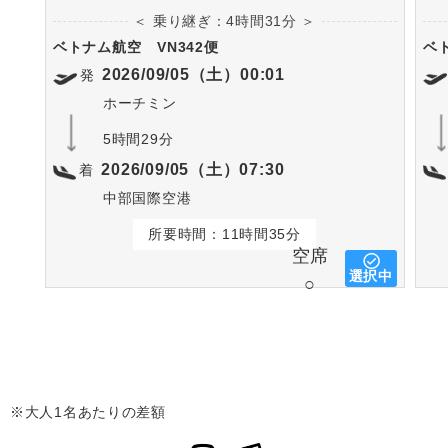
＜ 乗り継ぎ：4時間31分 ＞
ベトナム航空
VN342便
ベ
2026/09/05（土）00:01
発
ホーチミン
5時間29分
2026/09/05（土）07:30
着
中部国際空港
所要時間：11時間35分
空席
選択中
○
※大人1名あたりの差額