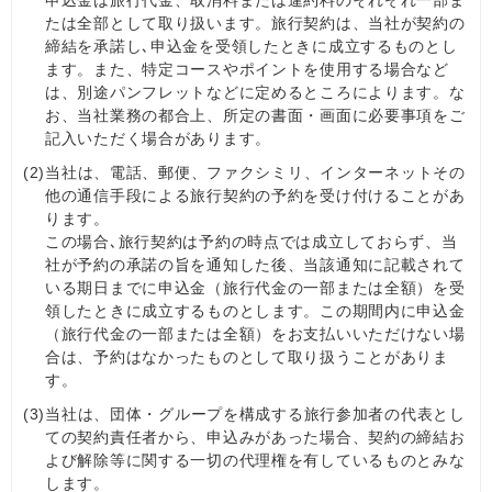
たは全部として取り扱います。旅行契約は、当社が契約の
締結を承諾し､申込金を受領したときに成立するものとし
ます。また、特定コースやポイントを使用する場合など
は、別途パンフレットなどに定めるところによります。な
お、当社業務の都合上、所定の書面・画面に必要事項をご
記入いただく場合があります。
(2)
当社は、電話、郵便、ファクシミリ、インターネットその
他の通信手段による旅行契約の予約を受け付けることがあ
ります。
この場合､旅行契約は予約の時点では成立しておらず、当
社が予約の承諾の旨を通知した後、当該通知に記載されて
いる期日までに申込金（旅行代金の一部または全額）を受
領したときに成立するものとします。この期間内に申込金
（旅行代金の一部または全額）をお支払いいただけない場
合は、予約はなかったものとして取り扱うことがありま
す。
(3)
当社は、団体・グループを構成する旅行参加者の代表とし
ての契約責任者から、申込みがあった場合、契約の締結お
よび解除等に関する一切の代理権を有しているものとみな
します。