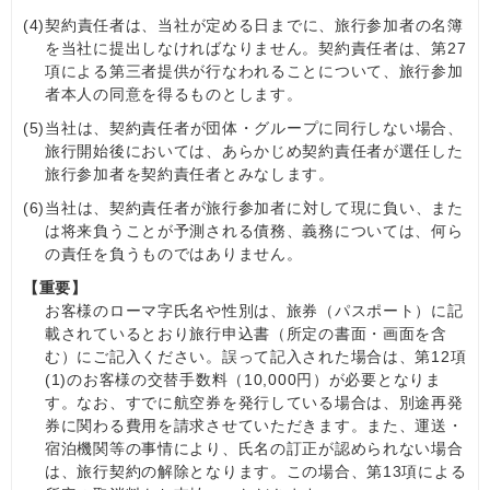
(4)
契約責任者は、当社が定める日までに、旅行参加者の名簿
を当社に提出しなければなりません。契約責任者は、第27
項による第三者提供が行なわれることについて、旅行参加
者本人の同意を得るものとします。
(5)
当社は、契約責任者が団体・グループに同行しない場合、
旅行開始後においては、あらかじめ契約責任者が選任した
旅行参加者を契約責任者とみなします。
(6)
当社は、契約責任者が旅行参加者に対して現に負い、また
は将来負うことが予測される債務、義務については、何ら
の責任を負うものではありません。
【重要】
お客様のローマ字氏名や性別は、旅券（パスポート）に記
載されているとおり旅行申込書（所定の書面・画面を含
む）にご記入ください。誤って記入された場合は、第12項
(1)のお客様の交替手数料（10,000円）が必要となりま
す。なお、すでに航空券を発行している場合は、別途再発
券に関わる費用を請求させていただきます。また、運送・
宿泊機関等の事情により、氏名の訂正が認められない場合
は、旅行契約の解除となります。この場合、第13項による