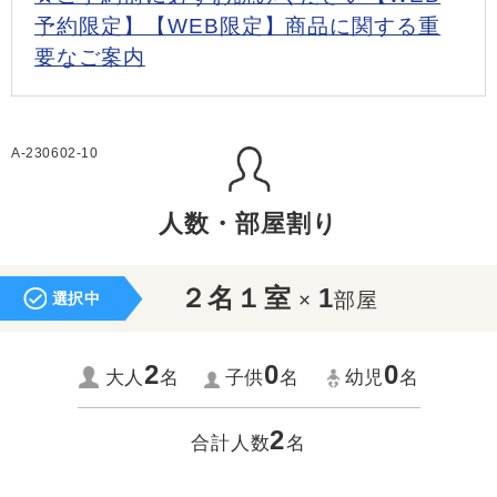
予約限定】【WEB限定】商品に関する重
要なご案内
A-230602-10
人数・部屋割り
２名１室
1
×
部屋
選択中
2
0
0
大人
名
子供
名
幼児
名
2
合計人数
名