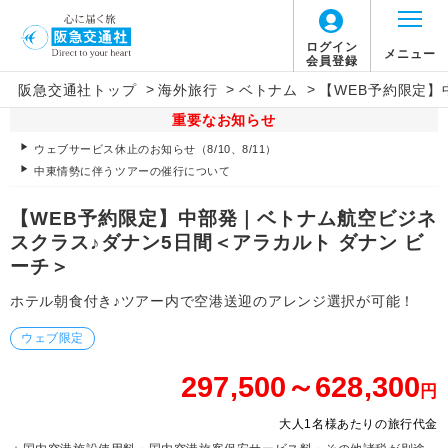
ログイン
メニュー
会員登録
>
>
>
阪急交通社トップ
海外旅行
ベトナム
【WEB予約限定】
重要なお知らせ
ウェブサービス休止のお知らせ（8/10、8/11）
中東情勢に伴うツアーの催行について
【WEB予約限定】中部発｜ベトナム航空ビジネ
スクラス♪ダナン5日間＜アラカルト ダナン ビ
ーチ＞
ホテル朝食付き♪ツアー内で空港送迎のアレンジ選択が可能！
ウェブ限定
297,500～628,300
円
大人1名様あたりの旅行代金