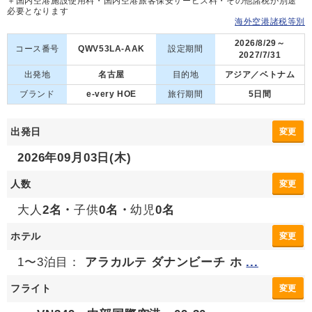
＋国内空港施設使用料・国内空港旅客保安サービス料・その他諸税が別途
必要となります
海外空港諸税等別
2026/8/29～
コース番号
QWV53LA-AAK
設定期間
2027/7/31
出発地
名古屋
目的地
アジア／ベトナム
ブランド
e-very HOE
旅行期間
5日間
出発日
変更
2026年09月03日(木)
人数
変更
大人
2名・
子供
0名・
幼児
0名
ホテル
変更
1〜3泊目：
アラカルテ ダナンビーチ ホ
...
フライト
変更