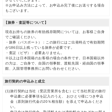
※お申込み方法によって、お申込み完了後にお送りする場合
もございます。
【旅券・査証等について】
現在お持ちの旅券の有効残存期間については、お客様ご自身
でご確認ください。
・旅券（パスポート）：この旅行にはご出発時点で有効期間
が186日以上残っている旅券が必要です。
・査証（ビザ）：必要ありません。
※以上は日本国籍のお客様の場合の条件です。日本国籍以外
の方は、ご自身で、自国の領事館、渡航先国・経由国の領事
館、入国管理事務所にお問い合わせください。
旅行契約の申込みと成立
(1)
旅行契約は当社（受託営業所を含む）にて当社所定の旅行
申込書に必要事項を記入のうえ、 おひとり様につき申込
金（原則旅行代金の20％相当額）を添えて申込みくださ
い。
申込金は旅行代金、取消料または違約料のそれぞれ一部ま