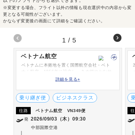
以下のフライトからも選択できます。
※変更する場合、フライト以外の情報も現在選択中の内容から変
更となる可能性がございます。
かならず変更後の画面にて詳細をご確認ください。
1
/
5
ベトナム航空
ベトナムに本拠地を置く国際航空会社・ベト
ナム航空。1956年に設立し、きめ細やかなサ
ービスとあたたかいもてなしが定評。「スカ
詳細を見る+
イチーム」にも加盟し、全世界26カ国へネッ
トワークを広げています。
乗り継ぎ便
ビジネスクラス
往路
ベトナム航空
VN349便
往
2026/09/03（木）09:30
発
中部国際空港