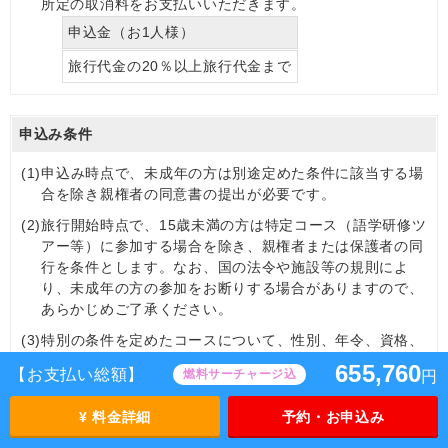
所定の取消料をお支払いいただきます。
申込金（お1人様）
旅行代金の20％以上旅行代金まで
申込み条件
(1)
申込み時点で、未成年の方は別途定めた条件に該当する場
合を除き親権者の同意書の提出が必要です。
(2)
旅行開始時点で、15歳未満の方は特定コース（語学研修ツ
アー等）に参加する場合を除き、親権者または保護者の同
行を条件とします。なお、国の法令や施設等の規則によ
り、未成年の方の参加をお断りする場合がありますので、
あらかじめご了承ください。
(3)
特別の条件を定めたコースについて、性別、年令、資格、
技能その他の条件が当社の指定する条件に合致しない場合
655,760
【お支払い総額】
燃料サーチャージ込
円
は、申込みをお断わりすることがあります。
(4)
心身に障がいのある方（耳の不自由な方、目の不自由な
¥ 料金詳細
予約・お申込み
方、歩行が不自由な方、補助犬をお連れの方など）、現在