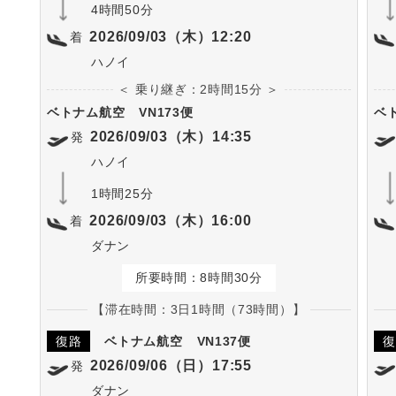
4時間50分
2026/09/03（木）12:20
着
ハノイ
＜ 乗り継ぎ：2時間15分 ＞
ベトナム航空
VN173便
ベ
2026/09/03（木）14:35
発
ハノイ
1時間25分
2026/09/03（木）16:00
着
ダナン
所要時間：8時間30分
【滞在時間：3日1時間（73時間）】
復路
ベトナム航空
VN137便
復
2026/09/06（日）17:55
発
ダナン