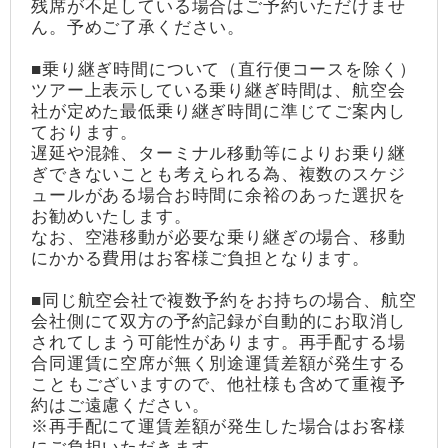
残席が不足している場合はご予約いただけませ
ん。予めご了承ください。
■乗り継ぎ時間について（直行便コースを除く）
ツアー上表示している乗り継ぎ時間は、航空会
社が定めた最低乗り継ぎ時間に準じてご案内し
ております。
遅延や混雑、ターミナル移動等によりお乗り継
ぎできないことも考えられる為、複数のスケジ
ュールがある場合お時間に余裕のあった選択を
お勧めいたします。
なお、空港移動が必要な乗り継ぎの場合、移動
にかかる費用はお客様ご負担となります。
■同じ航空会社で複数予約をお持ちの場合、航空
会社側にて双方の予約記録が自動的にお取消し
されてしまう可能性があります。再手配する場
合同運賃に空席が無く別途運賃差額が発生する
こともございますので、他社様も含めて重複予
約はご遠慮ください。
※再手配にて運賃差額が発生した場合はお客様
にご負担いただきます。