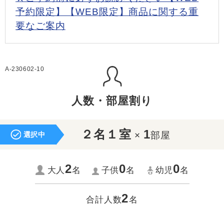
予約限定】【WEB限定】商品に関する重
要なご案内
A-230602-10
人数・部屋割り
２名１室
1
×
部屋
選択中
2
0
0
大人
名
子供
名
幼児
名
2
合計人数
名