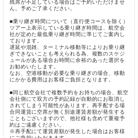
残席が不足している場合はご予約いただけませ
ん。予めご了承ください。
■乗り継ぎ時間について（直行便コースを除く）
ツアー上表示している乗り継ぎ時間は、航空会
社が定めた最低乗り継ぎ時間に準じてご案内し
ております。
遅延や混雑、ターミナル移動等によりお乗り継
ぎできないことも考えられる為、複数のスケジ
ュールがある場合お時間に余裕のあった選択を
お勧めいたします。
なお、空港移動が必要な乗り継ぎの場合、移動
にかかる費用はお客様ご負担となります。
■同じ航空会社で複数予約をお持ちの場合、航空
会社側にて双方の予約記録が自動的にお取消し
されてしまう可能性があります。再手配する場
合同運賃に空席が無く別途運賃差額が発生する
こともございますので、他社様も含めて重複予
約はご遠慮ください。
※再手配にて運賃差額が発生した場合はお客様
にご負担いただきます。