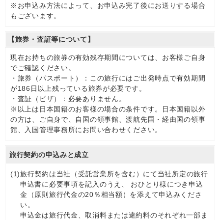
※お申込み方法によって、お申込み完了後にお送りする場合
もございます。
【旅券・査証等について】
現在お持ちの旅券の有効残存期間については、お客様ご自身
でご確認ください。
・旅券（パスポート）：この旅行にはご出発時点で有効期間
が186日以上残っている旅券が必要です。
・査証（ビザ）：必要ありません。
※以上は日本国籍のお客様の場合の条件です。日本国籍以外
の方は、ご自身で、自国の領事館、渡航先国・経由国の領事
館、入国管理事務所にお問い合わせください。
旅行契約の申込みと成立
(1)
旅行契約は当社（受託営業所を含む）にて当社所定の旅行
申込書に必要事項を記入のうえ、 おひとり様につき申込
金（原則旅行代金の20％相当額）を添えて申込みくださ
い。
申込金は旅行代金、取消料または違約料のそれぞれ一部ま