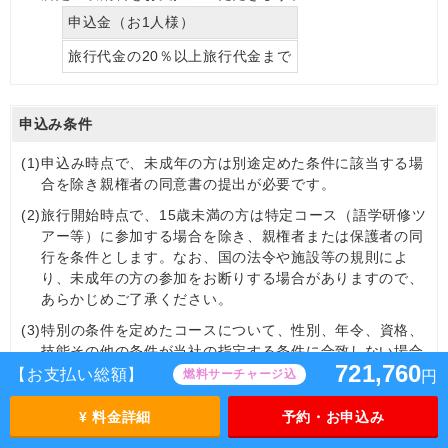
申込金（お1人様）
旅行代金の20％以上旅行代金まで
申込み条件
(1)
申込み時点で、未成年の方は別途定めた条件に該当する場
合を除き親権者の同意書の提出が必要です。
(2)
旅行開始時点で、15歳未満の方は特定コース（語学研修ツ
アー等）に参加する場合を除き、親権者または保護者の同
行を条件とします。なお、国の法令や施設等の規則によ
り、未成年の方の参加をお断りする場合がありますので、
あらかじめご了承ください。
(3)
特別の条件を定めたコースについて、性別、年令、資格、
技能その他の条件が当社の指定する条件に合致しない場合
721,760
は、申込みをお断わりすることがあります。
【お支払い総額】
燃料サーチャージ込
円
(4)
心身に障がいのある方（耳の不自由な方、目の不自由な
¥ 料金詳細
予約・お申込み
方、歩行が不自由な方、補助犬をお連れの方など）、現在
健康を損なわれている方（血圧異常、心臓病、慢性疾患、