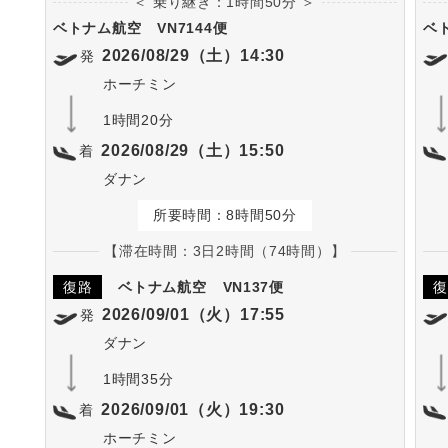
＜ 乗り継ぎ：1時間50分 ＞
ベトナム航空
VN7144便
ベ
2026/08/29（土）14:30
発
ホーチミン
1時間20分
2026/08/29（土）15:50
着
ダナン
所要時間：8時間50分
【滞在時間：3日2時間（74時間）】
復路
ベトナム航空
VN137便
復
2026/09/01（火）17:55
発
ダナン
1時間35分
2026/09/01（火）19:30
着
ホーチミン