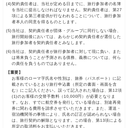
(4)
契約責任者は、当社が定める日までに、旅行参加者の名簿
を当社に提出しなければなりません。契約責任者は、第27
項による第三者提供が行なわれることについて、旅行参加
者本人の同意を得るものとします。
(5)
当社は、契約責任者が団体・グループに同行しない場合、
旅行開始後においては、あらかじめ契約責任者が選任した
旅行参加者を契約責任者とみなします。
(6)
当社は、契約責任者が旅行参加者に対して現に負い、また
は将来負うことが予測される債務、義務については、何ら
の責任を負うものではありません。
【重要】
お客様のローマ字氏名や性別は、旅券（パスポート）に記
載されているとおり旅行申込書（所定の書面・画面を含
む）にご記入ください。誤って記入された場合は、第12項
(1)のお客様の交替手数料（10,000円）が必要となりま
す。なお、すでに航空券を発行している場合は、別途再発
券に関わる費用を請求させていただきます。また、運送・
宿泊機関等の事情により、氏名の訂正が認められない場合
は、旅行契約の解除となります。この場合、第13項による
所定の取消料をお支払いいただきます。