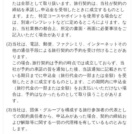
たは全部として取り扱います。旅行契約は、当社が契約の
締結を承諾し､申込金を受領したときに成立するものとし
ます。また、特定コースやポイントを使用する場合など
は、別途パンフレットなどに定めるところによります。な
お、当社業務の都合上、所定の書面・画面に必要事項をご
記入いただく場合があります。
(2)
当社は、電話、郵便、ファクシミリ、インターネットその
他の通信手段による旅行契約の予約を受け付けることがあ
ります。
この場合､旅行契約は予約の時点では成立しておらず、当
社が予約の承諾の旨を通知した後、当該通知に記載されて
いる期日までに申込金（旅行代金の一部または全額）を受
領したときに成立するものとします。この期間内に申込金
（旅行代金の一部または全額）をお支払いいただけない場
合は、予約はなかったものとして取り扱うことがありま
す。
(3)
当社は、団体・グループを構成する旅行参加者の代表とし
ての契約責任者から、申込みがあった場合、契約の締結お
よび解除等に関する一切の代理権を有しているものとみな
します。