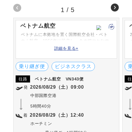
1
/
5
ベトナム航空
ベトナムに本拠地を置く国際航空会社・ベト
ナム航空。1956年に設立し、きめ細やかなサ
ービスとあたたかいもてなしが定評。「スカ
詳細を見る+
イチーム」にも加盟し、全世界26カ国へネッ
トワークを広げています。
乗り継ぎ便
ビジネスクラス
往路
ベトナム航空
VN343便
往
2026/08/29（土）09:00
発
中部国際空港
5時間40分
2026/08/29（土）12:40
着
ホーチミン