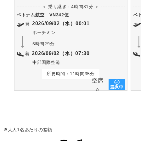
＜ 乗り継ぎ：4時間31分 ＞
ベトナム航空
VN342便
ベ
2026/09/02（水）00:01
発
ホーチミン
5時間29分
2026/09/02（水）07:30
着
中部国際空港
所要時間：11時間35分
空席
選択中
○
※大人1名あたりの差額