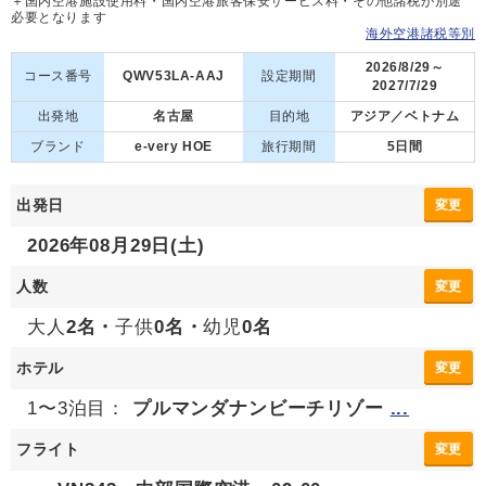
＋国内空港施設使用料・国内空港旅客保安サービス料・その他諸税が別途
必要となります
海外空港諸税等別
2026/8/29～
コース番号
QWV53LA-AAJ
設定期間
2027/7/29
出発地
名古屋
目的地
アジア／ベトナム
ブランド
e-very HOE
旅行期間
5日間
出発日
変更
2026年08月29日(土)
人数
変更
大人
2名・
子供
0名・
幼児
0名
ホテル
変更
1〜3泊目：
プルマンダナンビーチリゾー
...
フライト
変更