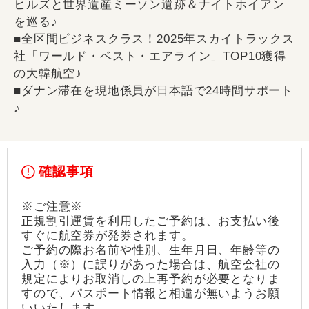
ヒルズと世界遺産ミーソン遺跡＆ナイトホイアン
を巡る♪
■全区間ビジネスクラス！2025年スカイトラックス
社「ワールド・ベスト・エアライン」TOP10獲得
の大韓航空♪
■ダナン滞在を現地係員が日本語で24時間サポート
♪
確認事項
※ご注意※
正規割引運賃を利用したご予約は、お支払い後
すぐに航空券が発券されます。
ご予約の際お名前や性別、生年月日、年齢等の
入力（※）に誤りがあった場合は、航空会社の
規定によりお取消しの上再予約が必要となりま
すので、パスポート情報と相違が無いようお願
いいたします。