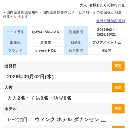
大人1名様あたりの旅行代金
＋国内空港施設使用料・国内空港旅客保安サービス料・その他諸税が別途
必要となります
海外空港諸税等別
2026/9/2～
コース番号
QWV435M-AAR
設定期間
2026/10/21
出発地
名古屋
目的地
アジア／ベトナム
ブランド
e-very HOE
旅行期間
4日間
出発日
変更
2026年09月02日(水)
人数
変更
大人
2名・
子供
0名・
幼児
0名
ホテル
変更
1〜2泊目：
ウィンク ホテル ダナンセン
...