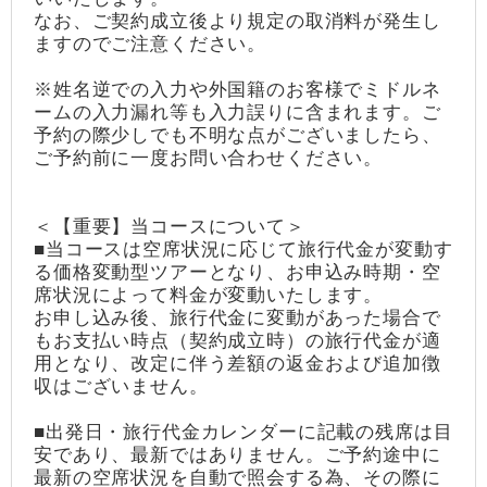
なお、ご契約成立後より規定の取消料が発生し
ますのでご注意ください。
※姓名逆での入力や外国籍のお客様でミドルネ
ームの入力漏れ等も入力誤りに含まれます。ご
予約の際少しでも不明な点がございましたら、
ご予約前に一度お問い合わせください。
＜【重要】当コースについて＞
■当コースは空席状況に応じて旅行代金が変動す
る価格変動型ツアーとなり、お申込み時期・空
席状況によって料金が変動いたします。
お申し込み後、旅行代金に変動があった場合で
もお支払い時点（契約成立時）の旅行代金が適
用となり、改定に伴う差額の返金および追加徴
収はございません。
■出発日・旅行代金カレンダーに記載の残席は目
安であり、最新ではありません。ご予約途中に
最新の空席状況を自動で照会する為、その際に