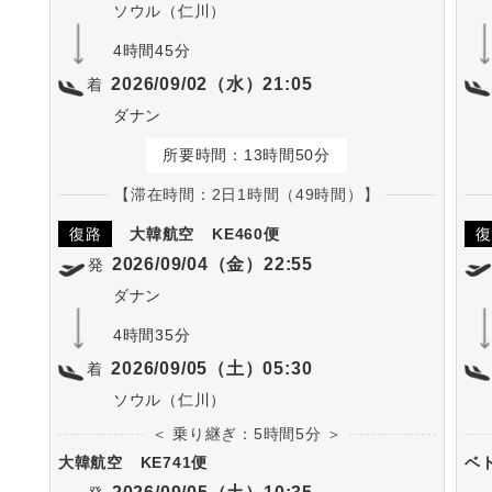
ソウル（仁川）
4時間45分
2026/09/02（水）21:05
着
ダナン
所要時間：13時間50分
【滞在時間：2日1時間（49時間）】
復路
大韓航空
KE460便
復
2026/09/04（金）22:55
発
ダナン
4時間35分
2026/09/05（土）05:30
着
ソウル（仁川）
＜ 乗り継ぎ：5時間5分 ＞
大韓航空
KE741便
ベ