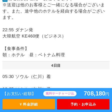
※送迎は他のお客様とご一緒になる場合がございま
す。また、途中他のホテルを経由する場合がござい
ます。
22:55 ダナン発
大韓航空 KE460便（ビジネス）
【食事条件】
朝：ホテル 昼：ベトナム料理
4日目
05:30 ソウル（仁川）着
10:35 ソウル（仁川）発
708,180
【お支払い総額】
燃料サーチャージ込
円
大韓航空 KE741便（ビジネス）
¥ 料金詳細
予約・お申込み
12:30 中部国際空港着