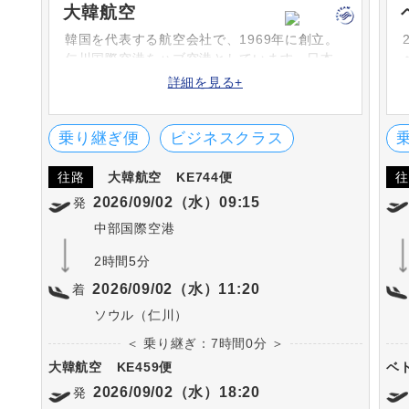
大韓航空
韓国を代表する航空会社で、1969年に創立。
仁川国際空港をハブ空港としています。日本
へは週に250便以上運航し、とても利便性の高
詳細を見る+
い航空会社です。機材も最新機種を導入し、
安全で快適な旅を提供します。
乗り継ぎ便
ビジネスクラス
往路
大韓航空
KE744便
往
2026/09/02（水）09:15
発
中部国際空港
2時間5分
2026/09/02（水）11:20
着
ソウル（仁川）
＜ 乗り継ぎ：7時間0分 ＞
大韓航空
KE459便
ベ
2026/09/02（水）18:20
発