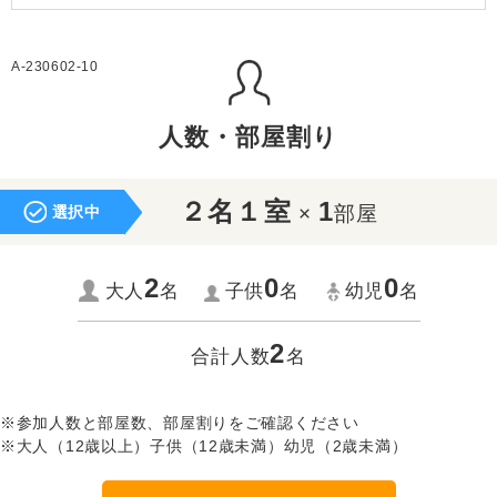
A-230602-10
人数・部屋割り
２名１室
1
×
部屋
選択中
2
0
0
大人
名
子供
名
幼児
名
2
合計人数
名
※参加人数と部屋数、部屋割りをご確認ください
※大人（12歳以上）子供（12歳未満）幼児（2歳未満）