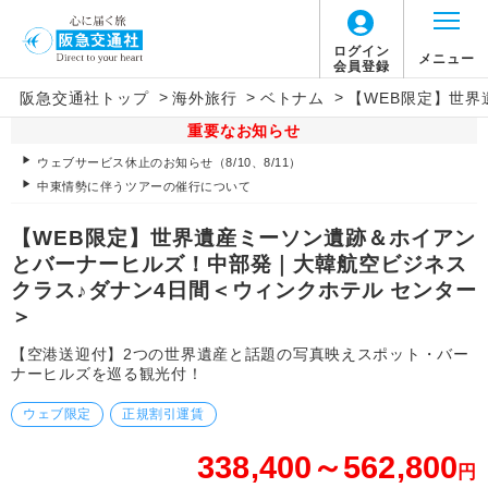
ログイン
メニュー
会員登録
>
>
>
阪急交通社トップ
海外旅行
ベトナム
【WEB限定】世
重要なお知らせ
ウェブサービス休止のお知らせ（8/10、8/11）
中東情勢に伴うツアーの催行について
【WEB限定】世界遺産ミーソン遺跡＆ホイアン
とバーナーヒルズ！中部発｜大韓航空ビジネス
クラス♪ダナン4日間＜ウィンクホテル センター
＞
【空港送迎付】2つの世界遺産と話題の写真映えスポット・バー
ナーヒルズを巡る観光付！
ウェブ限定
正規割引運賃
338,400～562,800
円