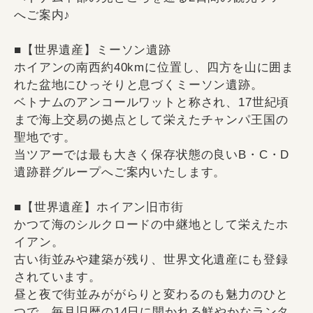
へご案内♪
■【世界遺産】ミーソン遺跡
ホイアンの南西約40kmに位置し、四方を山に囲ま
れた盆地にひっそりと息づくミーソン遺跡。
ベトナムのアンコールワットと称され、17世紀頃
まで海上交易の拠点として栄えたチャンパ王国の
聖地です。
当ツアーでは最も大きく保存状態の良いB・C・D
遺跡群グループへご案内いたします。
■【世界遺産】ホイアン旧市街
かつて海のシルクロードの中継地として栄えたホ
イアン。
古い街並みや建築が残り、世界文化遺産にも登録
されています。
昼と夜で街並みががらりと変わるのも魅力のひと
つで、毎月旧暦の14日に開かれる鮮やかなランタ