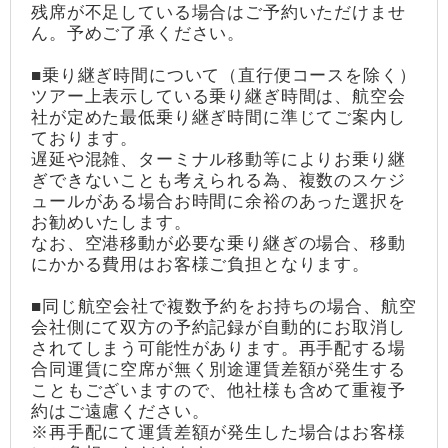
残席が不足している場合はご予約いただけませ
ん。予めご了承ください。
■乗り継ぎ時間について（直行便コースを除く）
ツアー上表示している乗り継ぎ時間は、航空会
社が定めた最低乗り継ぎ時間に準じてご案内し
ております。
遅延や混雑、ターミナル移動等によりお乗り継
ぎできないことも考えられる為、複数のスケジ
ュールがある場合お時間に余裕のあった選択を
お勧めいたします。
なお、空港移動が必要な乗り継ぎの場合、移動
にかかる費用はお客様ご負担となります。
■同じ航空会社で複数予約をお持ちの場合、航空
会社側にて双方の予約記録が自動的にお取消し
されてしまう可能性があります。再手配する場
合同運賃に空席が無く別途運賃差額が発生する
こともございますので、他社様も含めて重複予
約はご遠慮ください。
※再手配にて運賃差額が発生した場合はお客様