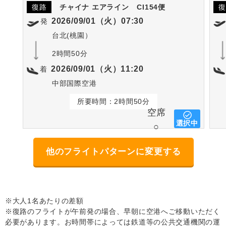
復路
チャイナ エアライン
CI154便
復
2026/09/01（火）07:30
発
台北(桃園）
2時間50分
2026/09/01（火）11:20
着
中部国際空港
所要時間：2時間50分
空席
選択中
○
他のフライトパターンに変更する
※大人1名あたりの差額
※復路のフライトが午前発の場合、早朝に空港へご移動いただく
必要があります。お時間帯によっては鉄道等の公共交通機関の運