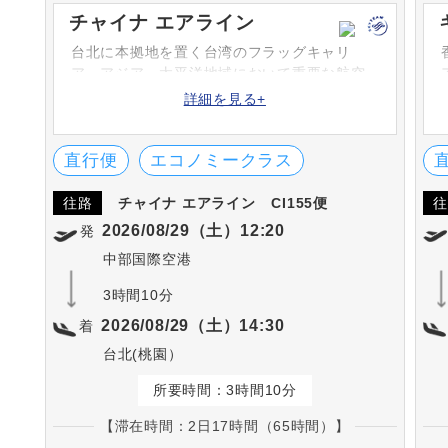
チャイナ エアライン
台北に本拠地を置く台湾のフラッグキャリ
ア。アジア・太平洋地域において重要な航空
会社であり、アジアをはじめ、アメリカ、ヨ
詳細を見る+
ーロッパ、オセアニアなどの150以上の都市へ
就航しています。スカイチームにも加盟をし
ています。
直行便
エコノミークラス
往路
チャイナ エアライン
CI155便
往
2026/08/29（土）12:20
発
中部国際空港
3時間10分
2026/08/29（土）14:30
着
台北(桃園）
所要時間：3時間10分
【滞在時間：2日17時間（65時間）】