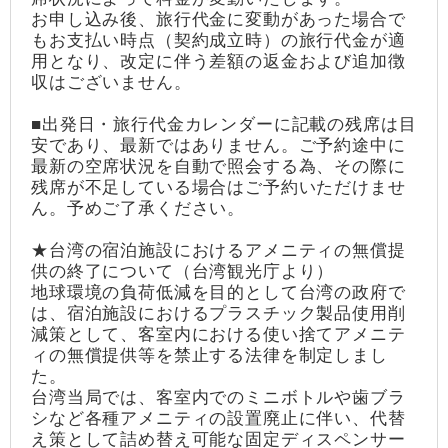
お申し込み後、旅行代金に変動があった場合で
もお支払い時点（契約成立時）の旅行代金が適
用となり、改定に伴う差額の返金および追加徴
収はございません。
■出発日・旅行代金カレンダーに記載の残席は目
安であり、最新ではありません。ご予約途中に
最新の空席状況を自動で照会する為、その際に
残席が不足している場合はご予約いただけませ
ん。予めご了承ください。
★台湾の宿泊施設におけるアメニティの無償提
供の終了について（台湾観光庁より）
地球環境の負荷低減を目的として台湾の政府で
は、宿泊施設におけるプラスチック製品使用削
減策として、客室内における使い捨てアメニテ
ィの無償提供等を禁止する法律を制定しまし
た。
台湾当局では、客室内でのミニボトルや歯ブラ
シなど各種アメニティの設置廃止に伴い、代替
え策として詰め替え可能な固定ディスペンサー