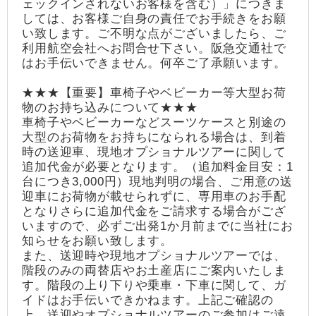
ェックインされないお客様を含む）」につきま
しては、お客様ご自身の責任でお手続きをお願
い致します。ご不明な点がございましたら、ご
利用航空会社へお問合せ下さい。阪急交通社で
はお手伝いできません。何卒ご了承願います。
★★★【重要】車椅子やベビーカー等大型お荷
物のお持ち込みについて★★★
車椅子やベビーカーなどスーツケースと別途の
大型のお荷物をお持ちになられる場合は、到着
時の送迎車、現地オプショナルツアーに関して
追加代金が必要となります。（追加料金目安：1
台につき3,000円）現地判明の場合、ご用意の送
迎車にお荷物が載せられずに、専用車のお手配
となりさらに追加代金をご請求する場合がござ
いますので、必ずご出発1か月前までに当社にお
知らせをお願い致します。
また、送迎時や現地オプショナルツアーでは、
階段のみの両替店やお土産店にご案内いたしま
す。階段の上り下りや乗車・下車に関して、ガ
イドはお手伝いできかねます。上記ご確認の
上、送迎やオプショナルツアーのご参加はご遠