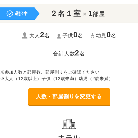
２名１室
1
×
部屋
選択中
2
0
0
大人
名
子供
名
幼児
名
2
合計人数
名
※参加人数と部屋数、部屋割りをご確認ください
※大人（12歳以上）子供（12歳未満）幼児（2歳未満）
人数・部屋割りを変更する