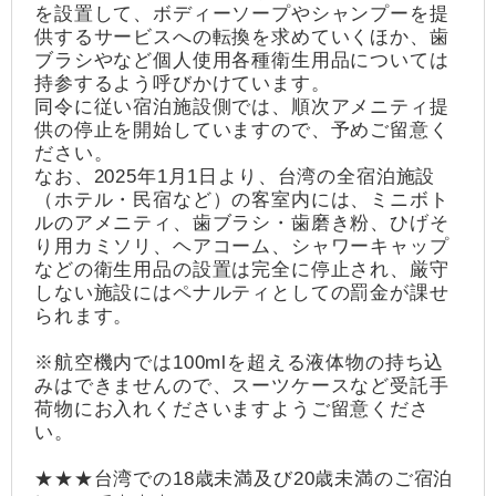
を設置して、ボディーソープやシャンプーを提
供するサービスへの転換を求めていくほか、歯
ブラシやなど個人使用各種衛生用品については
持参するよう呼びかけています。
同令に従い宿泊施設側では、順次アメニティ提
供の停止を開始していますので、予めご留意く
ださい。
なお、2025年1月1日より、台湾の全宿泊施設
（ホテル・民宿など）の客室内には、ミニボト
ルのアメニティ、歯ブラシ・歯磨き粉、ひげそ
り用カミソリ、ヘアコーム、シャワーキャップ
などの衛生用品の設置は完全に停止され、厳守
しない施設にはペナルティとしての罰金が課せ
られます。
※航空機内では100mlを超える液体物の持ち込
みはできませんので、スーツケースなど受託手
荷物にお入れくださいますようご留意くださ
い。
★★★台湾での18歳未満及び20歳未満のご宿泊