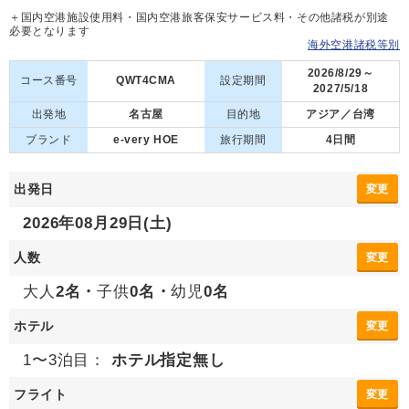
＋国内空港施設使用料・国内空港旅客保安サービス料・その他諸税が別途
必要となります
海外空港諸税等別
2026/8/29～
コース番号
QWT4CMA
設定期間
2027/5/18
出発地
名古屋
目的地
アジア／台湾
ブランド
e-very HOE
旅行期間
4日間
出発日
変更
2026年08月29日(土)
人数
変更
大人
2名・
子供
0名・
幼児
0名
ホテル
変更
1〜3泊目：
ホテル指定無し
フライト
変更