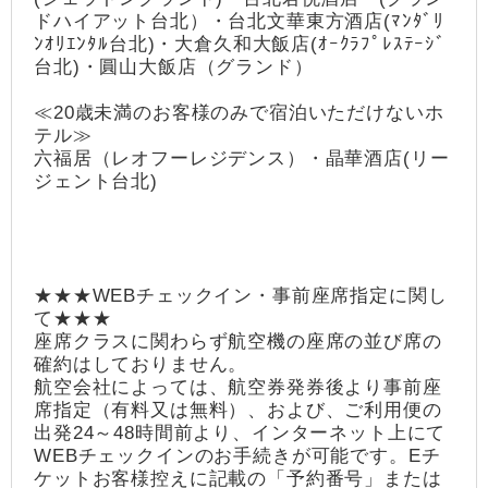
ドハイアット台北）・台北文華東方酒店(ﾏﾝﾀﾞﾘ
ﾝｵﾘｴﾝﾀﾙ台北)・大倉久和大飯店(ｵｰｸﾗﾌﾟﾚｽﾃｰｼﾞ
台北)・圓山大飯店（グランド）
≪20歳未満のお客様のみで宿泊いただけないホ
テル≫
六福居（レオフーレジデンス）・晶華酒店(リー
ジェント台北)
★★★WEBチェックイン・事前座席指定に関し
て★★★
座席クラスに関わらず航空機の座席の並び席の
確約はしておりません。
航空会社によっては、航空券発券後より事前座
席指定（有料又は無料）、および、ご利用便の
出発24～48時間前より、インターネット上にて
WEBチェックインのお手続きが可能です。Eチ
ケットお客様控えに記載の「予約番号」または