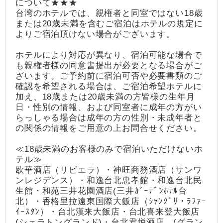
について★★★
台湾のホテルでは、親権者と同室ではない18歳
または20歳未満を含むご宿泊はホテルの規定に
よりご宿泊頂けない場合がございます。
ホテルにより対応が異なり、宿泊可能な場合で
も親権者様の同意書提出が必要となる場合がご
ざいます。ご予約前に宿泊可否や必要書類のご
確認を希望される場合は、ご宿泊希望ホテルに
加え、18歳または20歳未満の方皆様の生年月
日・性別の情報、および同室者に成年の方がい
らっしゃる場合は成年の方の性別・未成年者と
の関係の情報をご用意の上お問合せください。
≪18歳未満のお客様のみで宿泊いただけないホ
テル≫
欧華酒店（リビエラ）・神旺商務酒店（サンワ
ンレジデンス）・和逸台北忠孝館・和逸台北民
生館・和苑三井花園酒店(三井ｶﾞｰﾃﾞﾝﾎﾃﾙ台
北）・香格里拉遠東国際大飯店（ｼｬﾝｸﾞﾘ・ﾗﾌｧｰ
ｲｰｽﾀﾝ）・台北漢来大飯店・台北喜来登大飯店
(シェラトングランド)・台北君悦酒店 (グラン