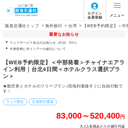
ログイン
メニュー
会員登録
>
>
>
阪急交通社トップ
海外旅行
台湾
【WEB予約限定】＜
重要なお知らせ
ウェブサービス休止のお知らせ（8/10、8/11）
中東情勢に伴うツアーの催行について
【WEB予約限定】＜中部発着＞チャイナエアラ
イン利用｜台北4日間＜ホテルクラス選択プラ
ン＞
★航空券とホテルのフリープラン♪現地到着後すぐに自由行動で
す！
ウェブ限定
正規割引運賃
83,000～520,400
円
大人1名様あたりの旅行代金