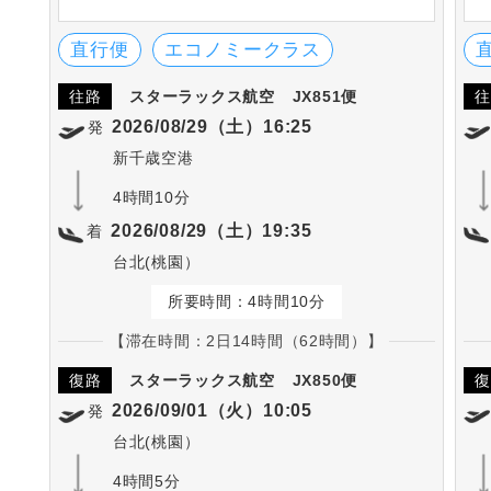
直行便
エコノミークラス
往路
スターラックス航空
JX851便
往
2026/08/29（土）16:25
発
新千歳空港
4時間10分
2026/08/29（土）19:35
着
台北(桃園）
所要時間：4時間10分
【滞在時間：2日14時間（62時間）】
復路
スターラックス航空
JX850便
復
2026/09/01（火）10:05
発
台北(桃園）
4時間5分