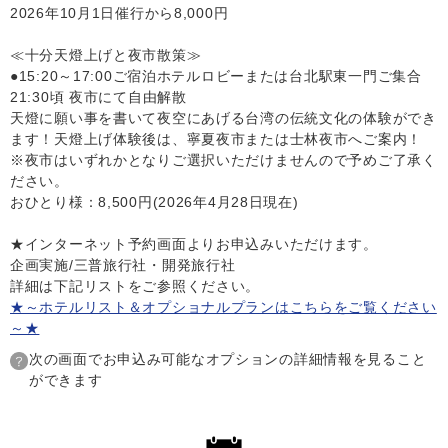
2026年10月1日催行から8,000円
≪十分天燈上げと夜市散策≫
●15:20～17:00ご宿泊ホテルロビーまたは台北駅東一門ご集合
21:30頃 夜市にて自由解散
天燈に願い事を書いて夜空にあげる台湾の伝統文化の体験ができ
ます！天燈上げ体験後は、寧夏夜市または士林夜市へご案内！
※夜市はいずれかとなりご選択いただけませんので予めご了承く
ださい。
おひとり様：8,500円(2026年4月28日現在)
★インターネット予約画面よりお申込みいただけます。
企画実施/三普旅行社・開発旅行社
詳細は下記リストをご参照ください。
★～ホテルリスト＆オプショナルプランはこちらをご覧ください
～★
次の画面でお申込み可能なオプションの詳細情報を見ること
ができます