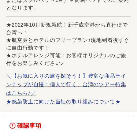
またはダブルベッド1台）＋簡易ベッドでのご案内
となります。
★2022年10月新規就航！新千歳空港から直行便で
台湾へ！
★航空券とホテルのフリープラン♪現地到着後すぐ
に自由行動です！
★ホテルアレンジ可能！お客様オリジナルのご旅
行をお楽しみください♪
＼【お気に入りの旅を探そう！】豊富な商品ライ
ンナップが自慢！個人で行く、台湾のツアー特集
はこちら♪／
★感染防止に向けた当社の取り組みについて★
確認事項