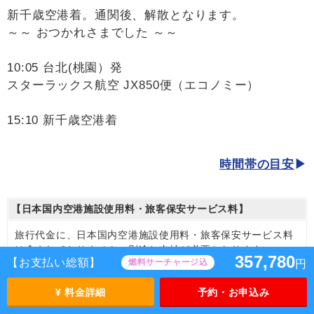
新千歳空港着。通関後、解散となります。
～～ おつかれさまでした ～～
10:05 台北(桃園）発
スターラックス航空 JX850便（エコノミー）
15:10 新千歳空港着
時間帯の目安
【日本国内空港施設使用料・旅客保安サービス料】
旅行代金に、日本国内空港施設使用料・旅客保安サービス料
は含まれておりません。別途お支払が必要となります。
357,780
【お支払い総額】
燃料サーチャージ込
円
【日本国内空港施設使用料】
新千歳空港
¥ 料金詳細
予約・お申込み
大人（12歳以上）3,000円、子供（2歳以上12歳未満）
1,500円