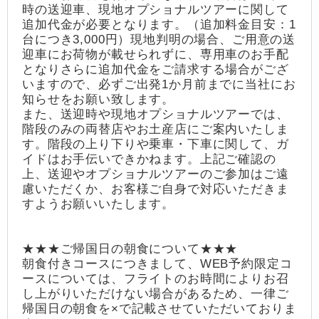
時の送迎車、現地オプショナルツアーに関して
追加代金が必要となります。（追加料金目安：1
台につき3,000円）現地判明の場合、ご用意の送
迎車にお荷物が載せられずに、専用車のお手配
となりさらに追加代金をご請求する場合がござ
いますので、必ずご出発1か月前までに当社にお
知らせをお願い致します。
また、送迎時や現地オプショナルツアーでは、
階段のみの両替店やお土産店にご案内いたしま
す。階段の上り下りや乗車・下車に関して、ガ
イドはお手伝いできかねます。上記ご確認の
上、送迎やオプショナルツアーのご参加はご遠
慮いただくか、お客様ご自身で対応いただきま
すようお願いいたします。
★★★ご帰国日の朝食について★★★
朝食付きコースにつきまして、WEB予約限定コ
ースについては、フライトのお時間によりお召
し上がりいただけない場合があるため、一律ご
帰国日の朝食を×で記載させていただいておりま