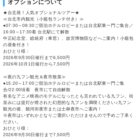
オプションについて
★台北発！人気オプショナルツアー★
≪台北市内観光（小籠包ランチ付き）≫
●07:30～08:30ご宿泊ホテルロビーまたは台北駅東一門ご集合／
16:00～17:30着 台北駅にて解散
中正紀念堂、総統府（車窓）、故宮博物院などへご案内！小籠包
の昼食付き！
おひとり様：
2026年9月30日催行まで6,500円
2026年10月1日催行から7,500円
≪夜の九フン観光＆夜市散策≫
●15:20～17:00ご宿泊ホテルロビーまたは台北駅東一門ご集
合/22:00頃着 夜市にて自由解散
有名なアニメ映画のモデルになったとも言われている九フン。街
並みには提灯が燈された幻想的な九フンを満喫ください♪九フン
観光の後、饒河街夜市または士林夜市へご案内！
※夜市はいずれかとなりご選択いただけませんので予めご了承く
ださい。
おひとり様：
2026年9月30日催行まで7,500円