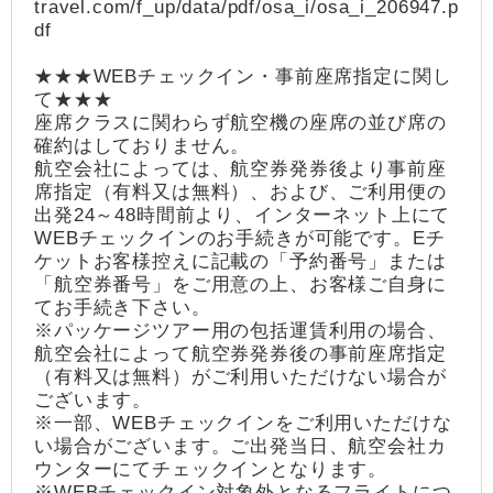
travel.com/f_up/data/pdf/osa_i/osa_i_206947.p
df
★★★WEBチェックイン・事前座席指定に関し
て★★★
座席クラスに関わらず航空機の座席の並び席の
確約はしておりません。
航空会社によっては、航空券発券後より事前座
席指定（有料又は無料）、および、ご利用便の
出発24～48時間前より、インターネット上にて
WEBチェックインのお手続きが可能です。Eチ
ケットお客様控えに記載の「予約番号」または
「航空券番号」をご用意の上、お客様ご自身に
てお手続き下さい。
※パッケージツアー用の包括運賃利用の場合、
航空会社によって航空券発券後の事前座席指定
（有料又は無料）がご利用いただけない場合が
ございます。
※一部、WEBチェックインをご利用いただけな
い場合がございます。ご出発当日、航空会社カ
ウンターにてチェックインとなります。
※WEBチェックイン対象外となるフライトにつ