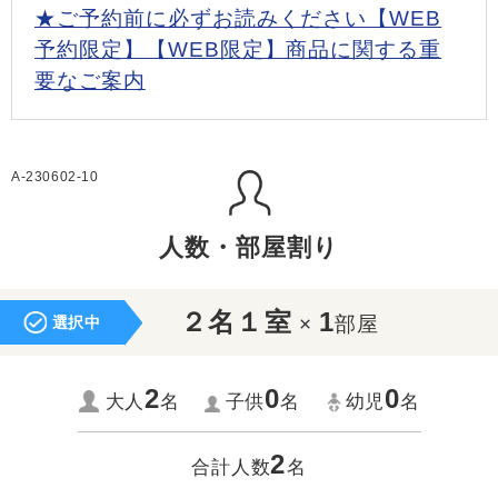
★ご予約前に必ずお読みください【WEB
予約限定】【WEB限定】商品に関する重
要なご案内
A-230602-10
人数・部屋割り
２名１室
1
×
部屋
選択中
2
0
0
大人
名
子供
名
幼児
名
2
合計人数
名