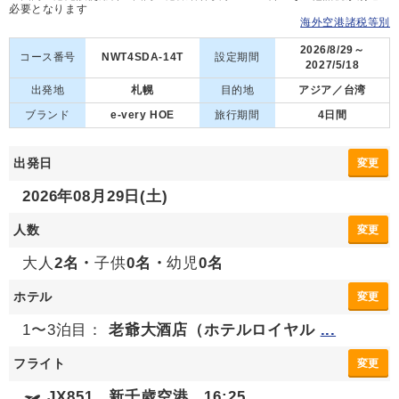
必要となります
海外空港諸税等別
2026/8/29～
コース番号
NWT4SDA-14T
設定期間
2027/5/18
出発地
札幌
目的地
アジア／台湾
ブランド
e-very HOE
旅行期間
4日間
出発日
変更
2026年08月29日(土)
人数
変更
大人
2名・
子供
0名・
幼児
0名
ホテル
変更
1〜3泊目：
老爺大酒店（ホテルロイヤル
...
フライト
変更
JX851 新千歳空港 16:25