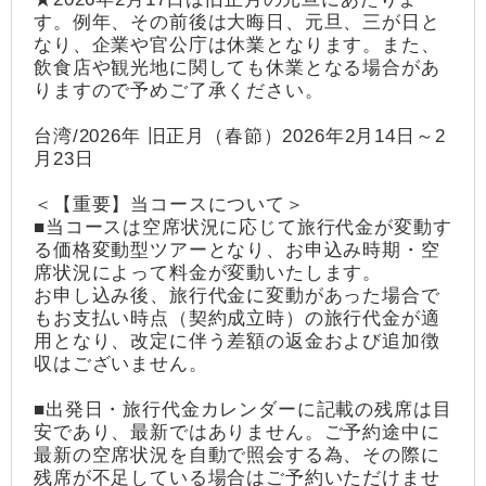
す。例年、その前後は大晦日、元旦、三が日と
なり、企業や官公庁は休業となります。また、
飲食店や観光地に関しても休業となる場合があ
りますので予めご了承ください。
台湾/2026年 旧正月（春節）2026年2月14日～2
月23日
＜【重要】当コースについて＞
■当コースは空席状況に応じて旅行代金が変動す
る価格変動型ツアーとなり、お申込み時期・空
席状況によって料金が変動いたします。
お申し込み後、旅行代金に変動があった場合で
もお支払い時点（契約成立時）の旅行代金が適
用となり、改定に伴う差額の返金および追加徴
収はございません。
■出発日・旅行代金カレンダーに記載の残席は目
安であり、最新ではありません。ご予約途中に
最新の空席状況を自動で照会する為、その際に
残席が不足している場合はご予約いただけませ