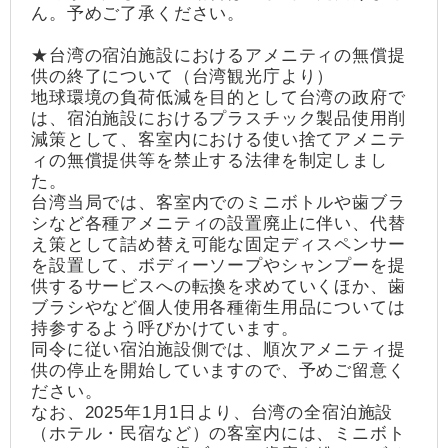
ん。予めご了承ください。
★台湾の宿泊施設におけるアメニティの無償提
供の終了について（台湾観光庁より）
地球環境の負荷低減を目的として台湾の政府で
は、宿泊施設におけるプラスチック製品使用削
減策として、客室内における使い捨てアメニテ
ィの無償提供等を禁止する法律を制定しまし
た。
台湾当局では、客室内でのミニボトルや歯ブラ
シなど各種アメニティの設置廃止に伴い、代替
え策として詰め替え可能な固定ディスペンサー
を設置して、ボディーソープやシャンプーを提
供するサービスへの転換を求めていくほか、歯
ブラシやなど個人使用各種衛生用品については
持参するよう呼びかけています。
同令に従い宿泊施設側では、順次アメニティ提
供の停止を開始していますので、予めご留意く
ださい。
なお、2025年1月1日より、台湾の全宿泊施設
（ホテル・民宿など）の客室内には、ミニボト