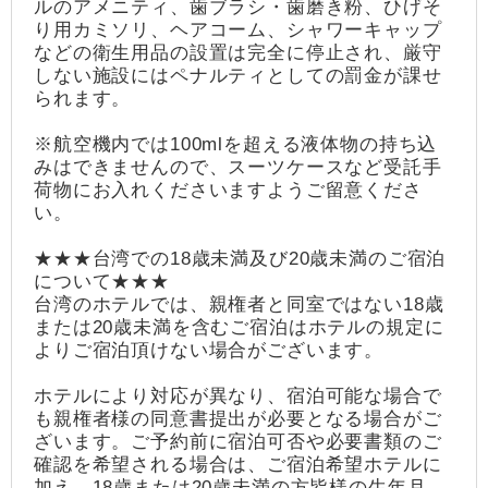
ルのアメニティ、歯ブラシ・歯磨き粉、ひげそ
り用カミソリ、ヘアコーム、シャワーキャップ
などの衛生用品の設置は完全に停止され、厳守
しない施設にはペナルティとしての罰金が課せ
られます。
※航空機内では100mlを超える液体物の持ち込
みはできませんので、スーツケースなど受託手
荷物にお入れくださいますようご留意くださ
い。
★★★台湾での18歳未満及び20歳未満のご宿泊
について★★★
台湾のホテルでは、親権者と同室ではない18歳
または20歳未満を含むご宿泊はホテルの規定に
よりご宿泊頂けない場合がございます。
ホテルにより対応が異なり、宿泊可能な場合で
も親権者様の同意書提出が必要となる場合がご
ざいます。ご予約前に宿泊可否や必要書類のご
確認を希望される場合は、ご宿泊希望ホテルに
加え、18歳または20歳未満の方皆様の生年月