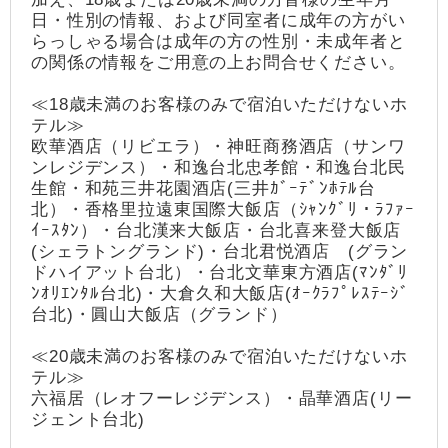
日・性別の情報、および同室者に成年の方がい
らっしゃる場合は成年の方の性別・未成年者と
の関係の情報をご用意の上お問合せください。
≪18歳未満のお客様のみで宿泊いただけないホ
テル≫
欧華酒店（リビエラ）・神旺商務酒店（サンワ
ンレジデンス）・和逸台北忠孝館・和逸台北民
生館・和苑三井花園酒店(三井ｶﾞｰﾃﾞﾝﾎﾃﾙ台
北）・香格里拉遠東国際大飯店（ｼｬﾝｸﾞﾘ・ﾗﾌｧｰ
ｲｰｽﾀﾝ）・台北漢来大飯店・台北喜来登大飯店
(シェラトングランド)・台北君悦酒店 (グラン
ドハイアット台北）・台北文華東方酒店(ﾏﾝﾀﾞﾘ
ﾝｵﾘｴﾝﾀﾙ台北)・大倉久和大飯店(ｵｰｸﾗﾌﾟﾚｽﾃｰｼﾞ
台北)・圓山大飯店（グランド）
≪20歳未満のお客様のみで宿泊いただけないホ
テル≫
六福居（レオフーレジデンス）・晶華酒店(リー
ジェント台北)