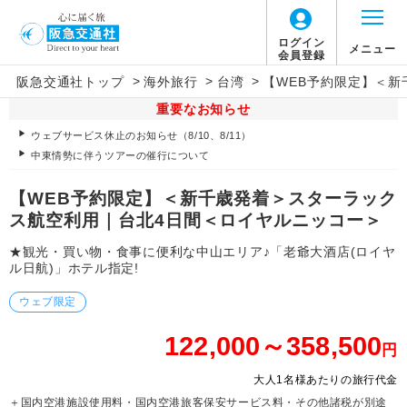
ログイン
メニュー
会員登録
>
>
>
阪急交通社トップ
海外旅行
台湾
【WEB予約限定】＜
重要なお知らせ
ウェブサービス休止のお知らせ（8/10、8/11）
中東情勢に伴うツアーの催行について
【WEB予約限定】＜新千歳発着＞スターラック
ス航空利用｜台北4日間＜ロイヤルニッコー＞
★観光・買い物・食事に便利な中山エリア♪「老爺大酒店(ロイヤ
ル日航)」ホテル指定!
ウェブ限定
122,000～358,500
円
大人1名様あたりの旅行代金
＋国内空港施設使用料・国内空港旅客保安サービス料・その他諸税が別途