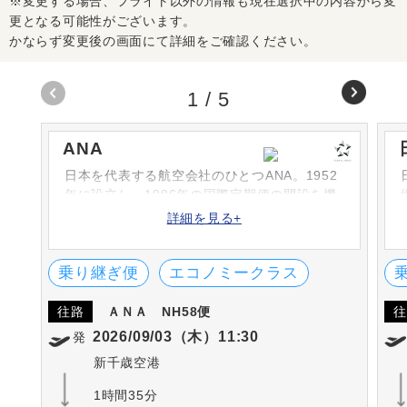
※変更する場合、フライト以外の情報も現在選択中の内容から変
更となる可能性がございます。
かならず変更後の画面にて詳細をご確認ください。
1
/
5
ANA
日本を代表する航空会社のひとつANA。1952
年に設立し、1986年の国際定期便の開設を機
に次々と路線を増やしています。シートや機
詳細を見る+
内食、機内サービスなどは高評です。英国の
SKYTRAX社における「ワールド・エアライ
ン・スター・レーディング」の5-STARに何度
乗り継ぎ便
エコノミークラス
も選出されています。
往路
ＡＮＡ
NH58便
往
2026/09/03（木）11:30
発
新千歳空港
1時間35分