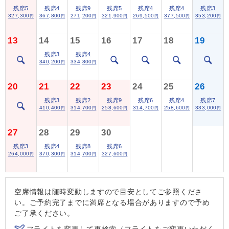
残席5
残席4
残席9
残席5
残席4
残席4
残席3
327,300
367,800
271,200
321,900
269,500
377,500
353,200
円
円
円
円
円
円
円
13
14
15
16
17
18
19
残席3
残席4
340,200
334,800
円
円
20
21
22
23
24
25
26
残席3
残席2
残席9
残席6
残席4
残席7
410,400
314,700
258,600
314,700
258,600
333,000
円
円
円
円
円
円
27
28
29
30
残席3
残席4
残席8
残席6
264,000
370,300
314,700
327,600
円
円
円
円
空席情報は随時変動しますので目安としてご参照くださ
い。ご予約完了までに満席となる場合がありますので予め
ご了承ください。
フライトを変更して再検索（フライトをご変更いただく