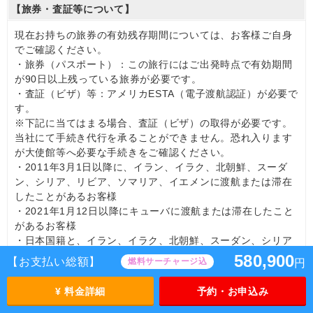
【旅券・査証等について】
現在お持ちの旅券の有効残存期間については、お客様ご自身
でご確認ください。
・旅券（パスポート）：この旅行にはご出発時点で有効期間
が90日以上残っている旅券が必要です。
・査証（ビザ）等：アメリカESTA（電子渡航認証）が必要で
す。
※下記に当てはまる場合、査証（ビザ）の取得が必要です。
当社にて手続き代行を承ることができません。恐れ入ります
が大使館等へ必要な手続きをご確認ください。
・2011年3月1日以降に、イラン、イラク、北朝鮮、スーダ
ン、シリア、リビア、ソマリア、イエメンに渡航または滞在
したことがあるお客様
・2021年1月12日以降にキューバに渡航または滞在したこと
があるお客様
・日本国籍と、イラン、イラク、北朝鮮、スーダン、シリア
のいずれかの国籍をお持ちの二重国籍のお客様
580,900
【お支払い総額】
燃料サーチャージ込
円
※以上は日本国籍のお客様の場合の条件です。日本国籍以外
の方は、ご自身で、自国の領事館、渡航先国・経由国の領事
¥ 料金詳細
予約・お申込み
館、入国管理事務所にお問い合わせください。