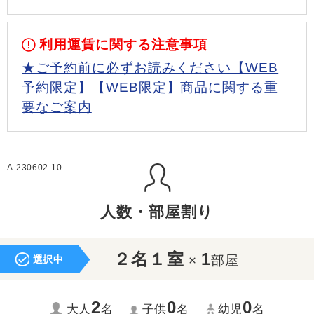
利用運賃に関する注意事項
★ご予約前に必ずお読みください【WEB
予約限定】【WEB限定】商品に関する重
要なご案内
A-230602-10
人数・部屋割り
２名１室
1
×
部屋
選択中
2
0
0
大人
名
子供
名
幼児
名