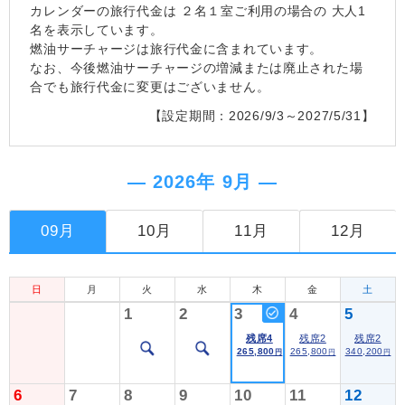
カレンダーの旅行代金は
２名１室
ご利用の場合の 大人1
名を表示しています。
燃油サーチャージは旅行代金に含まれています。
なお、今後燃油サーチャージの増減または廃止された場
合でも旅行代金に変更はございません。
【設定期間：2026/9/3～2027/5/31】
― 2026年 9月 ―
09月
10月
11月
12月
日
月
火
水
木
金
土
1
2
3
4
5
残席4
残席2
残席2
265,800
265,800
340,200
円
円
円
6
7
8
9
10
11
12