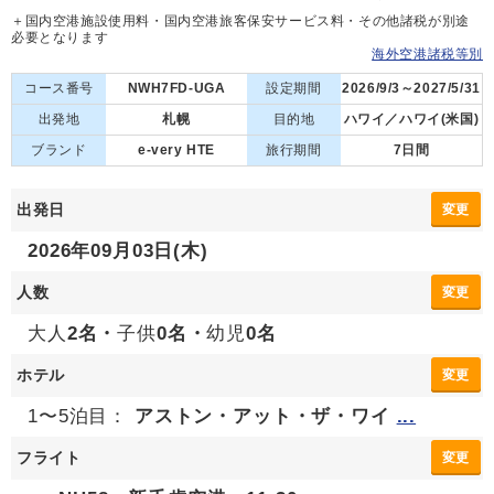
＋国内空港施設使用料・国内空港旅客保安サービス料・その他諸税が別途
必要となります
海外空港諸税等別
コース番号
NWH7FD-UGA
設定期間
2026/9/3～2027/5/31
出発地
札幌
目的地
ハワイ／ハワイ(米国)
ブランド
e-very HTE
旅行期間
7日間
出発日
変更
2026年09月03日(木)
人数
変更
大人
2名・
子供
0名・
幼児
0名
ホテル
変更
1〜5泊目：
アストン・アット・ザ・ワイ
...
フライト
変更