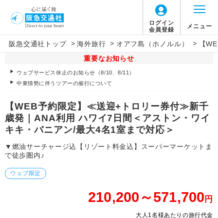
ログイン
メニュー
会員登録
>
>
>
阪急交通社トップ
海外旅行
オアフ島（ホノルル）
【W
重要なお知らせ
ウェブサービス休止のお知らせ（8/10、8/11）
中東情勢に伴うツアーの催行について
【WEB予約限定】≪送迎+トロリー券付≫新千
歳発｜ANA利用 ハワイ7日間＜アストン・ワイ
キキ・バニアン/最大4名1室まで対応＞
▼燃油サーチャージ込【リゾート料金込】スーパーマーケットま
で徒歩圏内♪
ウェブ限定
210,200～571,700
円
大人1名様あたりの旅行代金