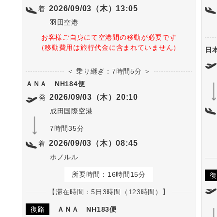
2026/09/03（木）13:05
着
羽田空港
お客様ご自身にて空港間の移動が必要です
（移動費用は旅行代金に含まれていません）
日
＜ 乗り継ぎ：7時間5分 ＞
ＡＮＡ
NH184便
2026/09/03（木）20:10
発
成田国際空港
7時間35分
2026/09/03（木）08:45
着
ホノルル
所要時間：16時間15分
復
【滞在時間：5日3時間（123時間）】
復路
ＡＮＡ
NH183便