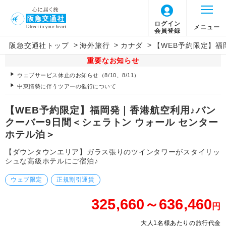
ログイン
メニュー
会員登録
>
>
>
阪急交通社トップ
海外旅行
カナダ
【WEB予約限定】福
重要なお知らせ
ウェブサービス休止のお知らせ（8/10、8/11）
中東情勢に伴うツアーの催行について
【WEB予約限定】福岡発｜香港航空利用♪バン
クーバー9日間＜シェラトン ウォール センター
ホテル泊＞
【ダウンタウンエリア】ガラス張りのツインタワーがスタイリッ
シュな高級ホテルにご宿泊♪
ウェブ限定
正規割引運賃
325,660～636,460
円
大人1名様あたりの旅行代金