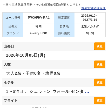
＋国内空港施設使用料・その他諸税が別途必要となります
海外空港諸税等別
2026/9/10～
コース番号
JWC9FHV-RA1
設定期間
2027/3/19
出発地
福岡
目的地
北米／カナダ
ブランド
e-very HOB
旅行期間
9日間
出発日
変更
2026年10月05日(月)
人数
変更
大人
2名・
子供
0名・
幼児
0名
ホテル
変更
1〜6泊目：
シェラトン ウォール センタ
...
フライト
変更