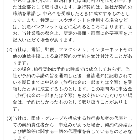
申込金は旅行代金、取消料または違約料のそれぞれ一部ま
たは全部として取り扱います。旅行契約は、当社が契約の
締結を承諾し､申込金を受領したときに成立するものとし
ます。また、特定コースやポイントを使用する場合など
は、別途パンフレットなどに定めるところによります。な
お、当社業務の都合上、所定の書面・画面に必要事項をご
記入いただく場合があります。
(2)
当社は、電話、郵便、ファクシミリ、インターネットその
他の通信手段による旅行契約の予約を受け付けることがあ
ります。
この場合､旅行契約は予約の時点では成立しておらず、当
社が予約の承諾の旨を通知した後、当該通知に記載されて
いる期日までに申込金（旅行代金の一部または全額）を受
領したときに成立するものとします。この期間内に申込金
（旅行代金の一部または全額）をお支払いいただけない場
合は、予約はなかったものとして取り扱うことがありま
す。
(3)
当社は、団体・グループを構成する旅行参加者の代表とし
ての契約責任者から、申込みがあった場合、契約の締結お
よび解除等に関する一切の代理権を有しているものとみな
します。