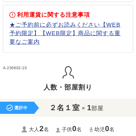
利用運賃に関する注意事項
★ご予約前に必ずお読みください【WEB
予約限定】【WEB限定】商品に関する重
要なご案内
A-230602-10
人数・部屋割り
２名１室
1
×
部屋
選択中
2
0
0
大人
名
子供
名
幼児
名