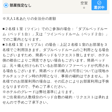
空室
部屋指定なし
選択中
○
※大人1名あたりの全泊分の差額
■２名様１室（ツイン）でのご参加の場合：「ダブルベッドルー
ム（ベッド１台）」又は「ツインベッドルーム（ベッド２台）」
でのご案内となります。
■３名様１室（トリプル）の場合：上記２名様１室のお部屋を３
名様でご利用頂きます。ダブルベッドルームのご利用となる場合
もございますため、簡易ベッドをリクエスト致しますが、ホテル
側の都合によりご用意できない場合もございます。簡易ベッド
は、元々備え付けられているお部屋のソファーベッドが代用され
る場合もございます。簡易ベッドの搬入の可否については現地ホ
テルチェックイン時の判明となり、事前の確約はできません。３
名様でのお部屋利用の場合は、その広さによりお部屋利用は手狭
となりますので、予めご了承ください。
※ホテルのグレードは弊社基準によります。
※ご出発前の人数様分のベッド台数の確約・リクエストは承れま
せんので予めご了承下さい。