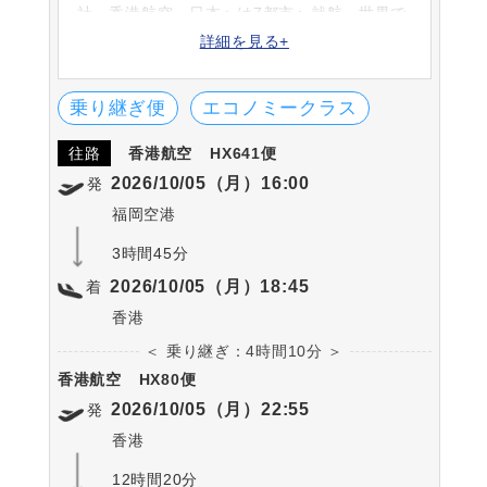
社・香港航空。日本へは7都市へ就航、世界で
40都市以上へ運航しています。航空会社のロ
詳細を見る+
ゴは、バウヒニアという香港のシンボルマー
クをイメージしています。
乗り継ぎ便
エコノミークラス
往路
香港航空
HX641便
2026/10/05（月）16:00
発
福岡空港
3時間45分
2026/10/05（月）18:45
着
香港
＜ 乗り継ぎ：4時間10分 ＞
香港航空
HX80便
2026/10/05（月）22:55
発
香港
12時間20分