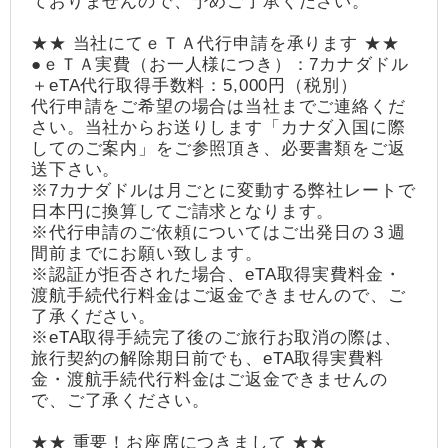
ておりませんので、予めご了承ください。
★★ 当社にてｅＴＡ代行申請を承ります ★★
●ｅＴＡ実費（お一人様につき）：7カナダドル
＋eTA代行取得手数料：5,000円（税別）
代行申請をご希望の場合は当社までご連絡くだ
さい。当社からお送りします「カナダ入国に際
してのご案内」をご参照頂き、必要書類をご返
送下さい。
※7カナダドルは月ごとに変動する弊社レートで
日本円に換算してご請求となります。
※代行申請のご依頼についてはご出発日の３週
間前までにお願い致します。
※認証が拒否された場合、eTA取得実費料金・
渡航手続代行料金はご返金できませんので、ご
了承ください。
※eTA取得手続完了後のご旅行お取消の際は、
旅行契約の解除期日前でも、eTA取得実費料
金・渡航手続代行料金はご返金できませんの
で、ご了承ください。
★★ 重要！お座席につきまして ★★