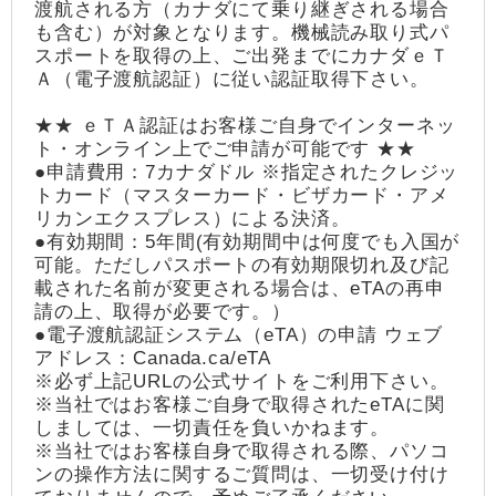
渡航される方（カナダにて乗り継ぎされる場合
も含む）が対象となります。機械読み取り式パ
スポートを取得の上、ご出発までにカナダｅＴ
Ａ（電子渡航認証）に従い認証取得下さい。
★★ ｅＴＡ認証はお客様ご自身でインターネッ
ト・オンライン上でご申請が可能です ★★
●申請費用：7カナダドル ※指定されたクレジッ
トカード（マスターカード・ビザカード・アメ
リカンエクスプレス）による決済。
●有効期間：5年間(有効期間中は何度でも入国が
可能。ただしパスポートの有効期限切れ及び記
載された名前が変更される場合は、eTAの再申
請の上、取得が必要です。）
●電子渡航認証システム（eTA）の申請 ウェブ
アドレス：Canada.ca/eTA
※必ず上記URLの公式サイトをご利用下さい。
※当社ではお客様ご自身で取得されたeTAに関
しましては、一切責任を負いかねます。
※当社ではお客様自身で取得される際、パソコ
ンの操作方法に関するご質問は、一切受け付け