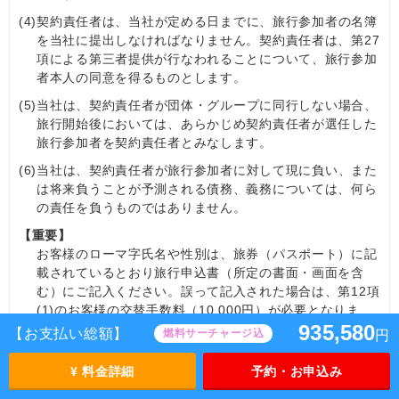
(4)
契約責任者は、当社が定める日までに、旅行参加者の名簿
を当社に提出しなければなりません。契約責任者は、第27
項による第三者提供が行なわれることについて、旅行参加
者本人の同意を得るものとします。
(5)
当社は、契約責任者が団体・グループに同行しない場合、
旅行開始後においては、あらかじめ契約責任者が選任した
旅行参加者を契約責任者とみなします。
(6)
当社は、契約責任者が旅行参加者に対して現に負い、また
は将来負うことが予測される債務、義務については、何ら
の責任を負うものではありません。
【重要】
お客様のローマ字氏名や性別は、旅券（パスポート）に記
載されているとおり旅行申込書（所定の書面・画面を含
む）にご記入ください。誤って記入された場合は、第12項
(1)のお客様の交替手数料（10,000円）が必要となりま
935,580
す。なお、すでに航空券を発行している場合は、別途再発
【お支払い総額】
燃料サーチャージ込
円
券に関わる費用を請求させていただきます。また、運送・
宿泊機関等の事情により、氏名の訂正が認められない場合
¥ 料金詳細
予約・お申込み
は、旅行契約の解除となります。この場合、第13項による