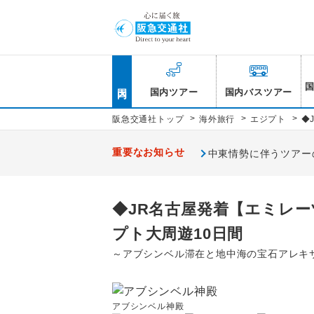
国内
国内ツアー
国内バスツアー
>
>
>
阪急交通社トップ
海外旅行
エジプト
◆
重要なお知らせ
中東情勢に伴うツアー
◆JR名古屋発着【エミレ
プト大周遊10日間
～アブシンベル滞在と地中海の宝石アレキ
アブシンベル神殿