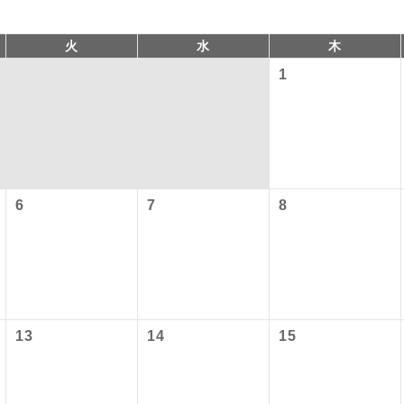
火
水
木
1
6
7
8
コン
説明
往路出発空港（駅）から復路到着空港（駅）ま
同行
す。
以下の料金は含まれておりません。別途お支払が必要となります
現地到着後、現地係員が同行しお世話いたしま
員同行
13
14
15
港施設使用料】
以下の出発地から追加代金でご参加いただけます。
バスガイドが乗務し、車内での観光案内があり
付の場合、ご手配の可否は後日回答させていただきます。
ド乗務
）3,310円、子供（2歳以上12歳未満）1,660円