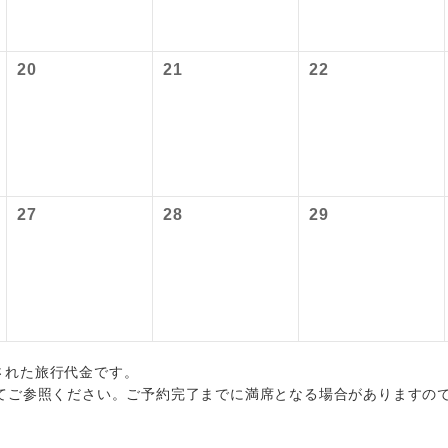
初登場のコースです。
ース
各地発着ありとは
油サーチャージは含まれておりません。別途お支払いが必要とな
ービス料】
円（2026/04/30現在）
ユネスコに登録されている文化遺産や自然遺産
日程表に記載の出発空港だけでなく、各地より下記追加代金にて
サーチャージは変更になる場合があります。
20
21
22
遺産
上）320円、子供（2歳以上12歳未満）320円
スです。
用しご参加いただけます。
が異なる発着地をご希望の場合は、当社予約センターまで連絡く
温泉地にも宿泊するコースです。
泉
税等】
国空港の旅客サービス施設使用料と空港税等は含まれておりませ
ご宿泊ホテルに露天風呂が付いています。
風呂
なります。料金確定後、お知らせいたします。
27
28
29
ご宿泊ホテルに大浴場が付いています。
場
全てのお食事が付いていますので、お食事の心
付き
ん。（機内食を除く）
お部屋にてゆっくりとお召し上がりいただけま
屋食
出された旅行代金です。
周りの音を気にせず、ガイドさんの説明をじっ
イヤホン
てご参照ください。ご予約完了までに満席となる場合がありますの
ができます。