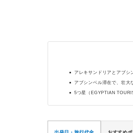
アレキサンドリアとアブシ
アブシンベル滞在で、壮大
5つ星（EGYPTIAN TO
出発日・旅行代金
おすすめポ