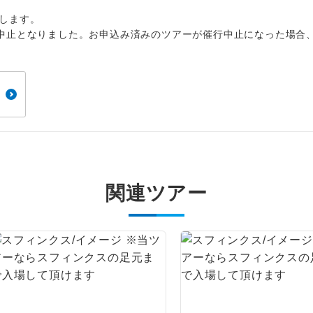
1名様から出発可能な個人型プランです。
催行
します。
2名様から出発可能な個人型プランです。
催行
中止となりました。お申込み済みのツアーが催行中止になった場合
おひとり様限定でご参加いただけるコースです
参加限定
1名様1室利用でも追加料金がかからないコース
室同代金
ご夫婦限定でご参加いただけるコースです。
限定
女性限定でご参加いただけるコースです。
限定
関連ツアー
ご参加にあたり年齢に制限があるコースです。
限あり
利用航空会社が指定なので、ご出発の計画にと
社指定
す。
ご紹介するホテルを指定したコースです。
指定