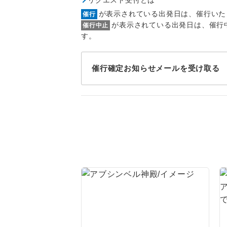
1名様
が表示されている出発日は、催行いた
催行
2名様
が表示されている出発日は、催行
催行中止
す。
おひとり様
催行確定お知らせメールを受け取る
1名様1
ご夫婦
女性
年齢制
航空会
ホテル