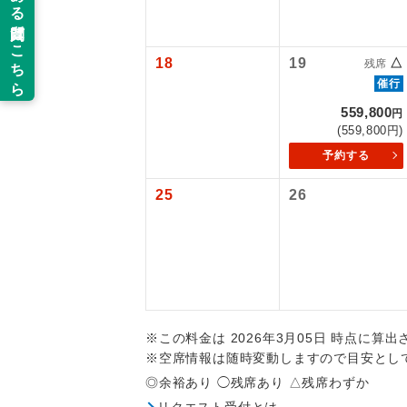
新コ
追加代金にて
旅行代金に燃
【旅客保安サ
目安：98,000
関西国際空港
当ツアーは
※上記の燃油
18
19
△
世界
残席
大人（12歳以
道などを利
催行
ご同行者様
559,800
円
温
【海外空港諸
(559,800円)
旅行代金に各
予約する
露天
払いが必要と
25
26
大浴
全食事
お部
※この料金は 2026年3月05日 時点に算
トラベル
※空席情報は随時変動しますので目安とし
◎余裕あり ◯残席あり △残席わずか
リクエスト受付とは