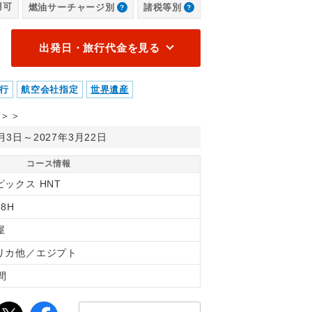
用可
燃油サーチャージ別
諸税等別
出発日・旅行代金を見る
行
航空会社指定
世界遺産
＞＞
0月3日～2027年3月22日
コース情報
ピックス HNT
38H
屋
リカ他／エジプト
間