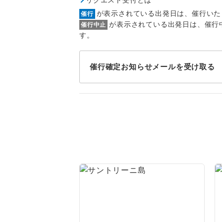
1名様
が表示されている出発日は、催行いた
催行
2名様
が表示されている出発日は、催行
催行中止
す。
おひとり様
催行確定お知らせメールを受け取る
1名様1
ご夫婦
女性
年齢制
航空会
ホテル