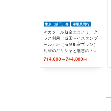
東京（成田）発
添乗員同行
≪カタール航空エコノミーク
ラス利用（成田⇔イスタンブ
ール）≫（海側船室プラン）
紺碧のギリシャと魅惑のトル
コ12日間
714,000～744,000
円