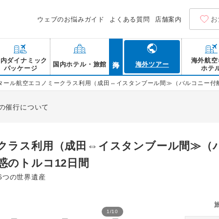
お
ウェブのお悩みガイド
よくある質問
店舗案内
海外
国内ダイナミック
海外航空
国内ホテル・旅館
海外ツアー
パッケージ
ホテ
タール航空エコノミークラス利用（成田⇔イスタンブール間≫（バルコニー付
の催行について
クラス利用（成田⇔イスタンブール間≫（
惑のトルコ12日間
6つの世界遺産
1
/
10
ミコノス島の夜景と風車