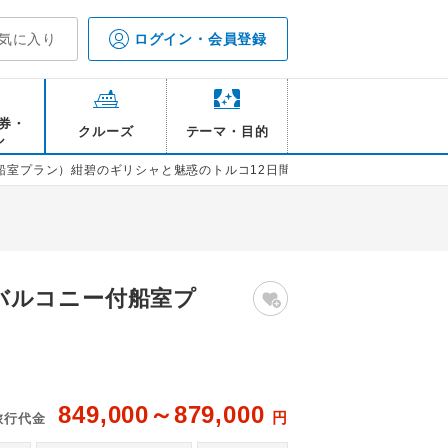
気に入り
ログイン・会員登録
券・
クルーズ
テーマ・目的
ル
船室プラン）紺碧のギリシャと魅惑のトルコ12日間
バルコニー付船室プ
849,000～879,000
円
旅行代金
ア