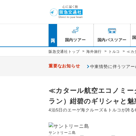
国内
国内ツアー
国内バスツアー
>
>
>
阪急交通社トップ
海外旅行
トルコ
≪カ
重要なお知らせ
中東情勢に伴うツアー
≪カタール航空エコノミー
ラン）紺碧のギリシャと魅
4泊5日のエーゲ海クルーズ＆トルコが誇る
サントリーニ島