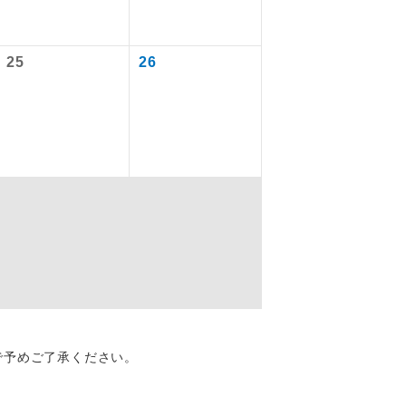
を訪ねるコー
飛行機や鉄
25
26
ださい。
ん。別途お支
配はいりませ
す。
くり聞くこと
で予めご了承ください。