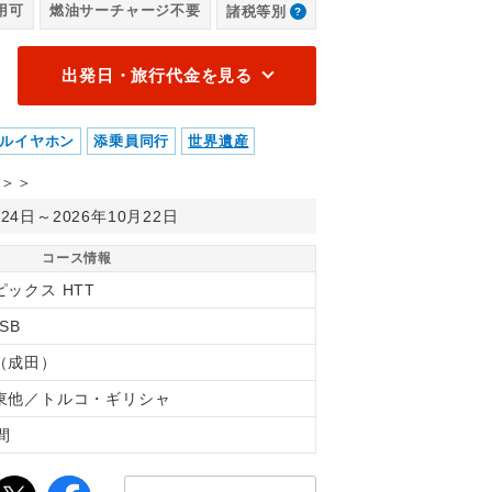
用可
燃油サーチャージ不要
諸税等別
出発日・旅行代金を見る
ルイヤホン
添乗員同行
世界遺産
＞＞
月24日～2026年10月22日
コース情報
ピックス HTT
2SB
（成田）
東他／トルコ・ギリシャ
間