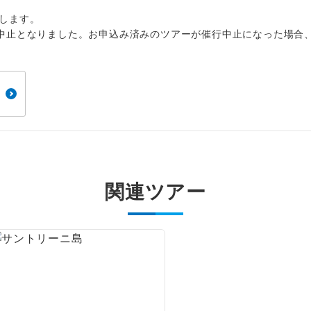
1名様から出発可能な個人型プランです。
催行
します。
2名様から出発可能な個人型プランです。
催行
中止となりました。お申込み済みのツアーが催行中止になった場合
おひとり様限定でご参加いただけるコースです
参加限定
1名様1室利用でも追加料金がかからないコース
室同代金
ご夫婦限定でご参加いただけるコースです。
限定
女性限定でご参加いただけるコースです。
限定
関連ツアー
ご参加にあたり年齢に制限があるコースです。
限あり
利用航空会社が指定なので、ご出発の計画にと
社指定
す。
ご紹介するホテルを指定したコースです。
指定