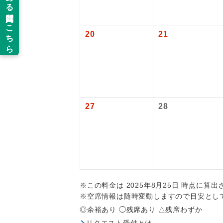
新コ
追加代金にて
【旅客保安サ
成田国際空港
当ツアーは
20
21
世界
大人（12歳以
道などを利
ご同行者様
温
【海外空港諸
旅行代金に各
露天
払いが必要と
27
28
大浴
全食事
お部
※この料金は 2025年8月25日 時点に算
トラベル
※空席情報は随時変動しますので目安とし
◎余裕あり ◯残席あり △残席わずか
リクエスト受付とは