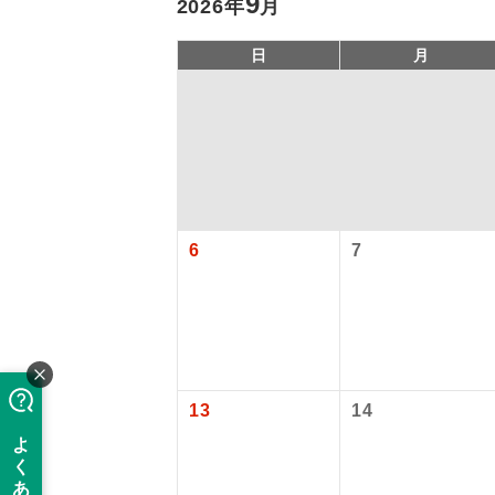
9
2026年
月
日
月
6
7
アイ
添乗員
旅行代金に、
現地係
13
14
【日本国内空
このツアーは
成田国際空港
※リクエスト受
バスガイ
大人（12歳以上