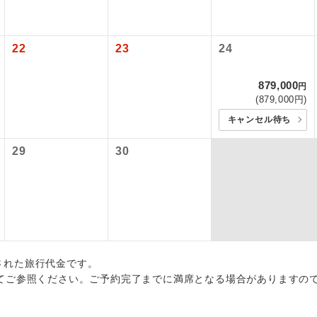
初登場のコースです。
ース
各地発着ありとは
ービス料】
ユネスコに登録されている文化遺産や自然遺産
日程表に記載の出発空港だけでなく、各地より下記追加代金にて
22
23
24
遺産
上）700円、子供（2歳以上12歳未満）700円
スです。
用しご参加いただけます。
が異なる発着地をご希望の場合は、当社予約センターまで連絡く
879,000
円
温泉地にも宿泊するコースです。
泉
税等】
(879,000円)
国空港の旅客サービス施設使用料と空港税等は含まれておりませ
キャンセル待ち
ご宿泊ホテルに露天風呂が付いています。
風呂
なります。料金確定後、お知らせいたします。
29
30
ご宿泊ホテルに大浴場が付いています。
場
全てのお食事が付いていますので、お食事の心
付き
ん。（機内食を除く）
お部屋にてゆっくりとお召し上がりいただけま
屋食
出された旅行代金です。
周りの音を気にせず、ガイドさんの説明をじっ
イヤホン
てご参照ください。ご予約完了までに満席となる場合がありますの
ができます。