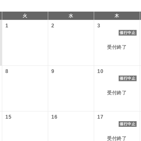
火
水
木
1
2
3
催行中止
受付終了
8
9
10
催行中止
コン
説明
受付終了
往路出発空港（駅）から復路到着空港（駅）ま
同行
す。
以下の料金は含まれておりません。別途お支払が必要となります
現地到着後、現地係員が同行しお世話いたしま
員同行
15
16
17
港施設使用料】
以下の出発地から追加代金でご参加いただけます。
催行中止
バスガイドが乗務し、車内での観光案内があり
付の場合、ご手配の可否は後日回答させていただきます。
ド乗務
）2,460円、子供（2歳以上12歳未満）1,240円
受付終了