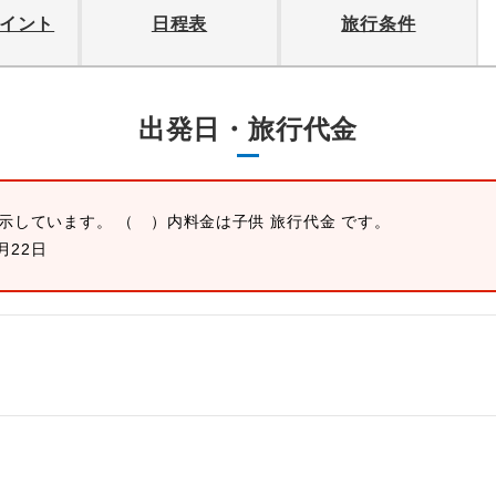
イント
日程表
旅行条件
出発日・旅行代金
表示しています。 （ ）内料金は子供 旅行代金 です。
月22日