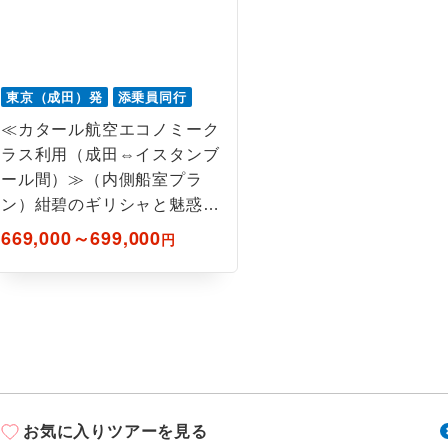
東京（成田）発
添乗員同行
≪カタール航空エコノミーク
ラス利用（成田⇔イスタンブ
ール間）≫（内側船室プラ
ン）紺碧のギリシャと魅惑の
トルコ12日間
669,000～699,000
円
お気に入りツアーを見る