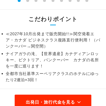
高松駅高速BT/大阪/関西空
香川県
0
円
2名様から出発可能な個人型プランで
2名様催行
港 [関空周辺後泊]
す。
こだわりポイント
おひとり様参
おひとり様限定でご参加いただけるコー
加限定
スです。
≪2027年10月出発まで販売開始!!≫関空発着エ
ア・カナダ ビジネスクラス復路直行便利用！（バ
1名様1室同代
1名様1室利用でも追加料金がかからない
金
コースです。
ンクーバー→関空間）
ナイアガラの滝、【世界遺産】カナディアンロッ
ご夫婦限定でご参加いただけるコースで
ご夫婦限定
キー、ビクトリア、バンクーバー カナダの名所
す。
を一度に巡ります！
女性限定でご参加いただけるコースで
女性限定
全都市当社基準スーペリアクラスのホテルにゆっ
す。
たり2連泊×3回！
ご参加にあたり年齢に制限があるコース
年齢制限あり
です。
利用航空会社が指定なので、ご出発の計
出発日・旅行代金を見る
航空会社指定
画にとても便利です。