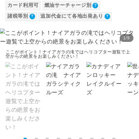
カード利用可
燃油サーチャージ別
【海外空港諸税等】
温泉
温泉地にも宿泊するコースです。
バス追加代金（1名様につき）
諸税等別
追加代金にて各地出発あり
旅行代金に各国空港の旅客サービス施設使用
設定期間（往路出発日）：上記期間以外
料と空港税等は含まれておりません。別途お
ご宿泊ホテルに露天風呂が付いていま
露天風呂
【往路】
す。
支払いが必要となります。
1
/
9
追加
2026/8/13 大人（12歳以上）16,890円、子
出発地
大浴場
ご宿泊ホテルに大浴場が付いています。
代金
供（2歳以上12歳未満）16,890円、幼児
ここがポイント！ナイアガラの滝ではヘリコプター遊覧で上
空からの絶景をお楽しみください！
徳島駅前/大阪/関西空港 [関
12,960円
全てのお食事が付いていますので、お食
徳島県
0
円
空周辺後泊]
全食事付き
2026/8/27 大人（12歳以上）17,110円、子
事の心配はいりません。（機内食を除
く）
供（2歳以上12歳未満）17,110円、幼児
高松駅高速BT/大阪/関西空
香川県
0
円
港 [関空周辺後泊]
13,130円
お部屋にてゆっくりとお召し上がりいた
お部屋食
※上記以外の出発日につきましては料金確定
だけます。
【復路】
後にご案内いたします。
追加
トラベルイヤ
周りの音を気にせず、ガイドさんの説明
到着地
※手配の都合により変更になる場合がありま
ホン
代金
をじっくり聞くことができます。
す。
徳島駅前/大阪/関西空港 [関
徳島県
0
円
1名様から出発可能な個人型プランで
1名様催行
空周辺後泊]
す。