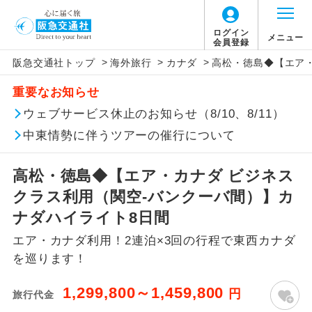
ログイン
メニュー
会員登録
>
>
>
阪急交通社トップ
海外旅行
カナダ
高松・徳島◆【エア・
このツアーは以下の出発地から追加代金でご参
旅行代金に燃油サーチャージは含まれており
旅行代金に、以下の料金は含まれておりませ
アイコン
説明
加いただけます。
重要なお知らせ
ません。別途お支払いが必要となります。
ん。別途お支払が必要となります。
往路出発空港（駅）から復路到着空港
ウェブサービス休止のお知らせ（8/10、8/11）
※リクエスト受付の場合、ご手配の可否は後日回答さ
添乗員同行
目安：112,000円（2026/07/28現在）
（駅）まで同行します。
せていただきます。
※上記の燃油サーチャージは変更になる場合
【日本国内空港施設使用料】
中東情勢に伴うツアーの催行について
があります。
関西国際空港
現地到着後、現地係員が同行しお世話い
現地係員同行
たします。
追加代金にて各地発着ありとは
大人（12歳以上）3,310円、子供（2歳以上12
高松・徳島◆【エア・カナダ ビジネス
歳未満）1,660円
クラス利用（関空-バンクーバ間）】カ
バスガイド乗
バスガイドが乗務し、車内での観光案内
当ツアーは日程表に記載の出発空港だけで
務
があります。
ナダハイライト8日間
なく、各地より下記追加代金にて飛行機や
【旅客保安サービス料】
エア・カナダ利用！2連泊×3回の行程で東西カナダ
鉄道などを利用しご参加いただけます。
新コース
関西国際空港
初登場のコースです。
を巡ります！
ご同行者様が異なる発着地をご希望の場合
大人（12歳以上）320円、子供（2歳以上12
ユネスコに登録されている文化遺産や自
は、当社予約センターまで連絡ください。
歳未満）320円
世界遺産
1,299,800～1,459,800
円
旅行代金
然遺産を訪ねるコースです。