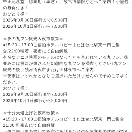
中正紀念堂、総統府（車窓）、故宮博物院などへご案内！小籠包
の昼食付き！
おひとり様：
2026年9月30日催行まで6,500円
2026年10月1日催行から7,500円
≪夜の九フン観光＆夜市散策≫
●15:20～17:00ご宿泊ホテルロビーまたは台北駅東一門ご集
合/22:00頃着 夜市にて自由解散
有名なアニメ映画のモデルになったとも言われている九フン。街
並みには提灯が燈された幻想的な九フンを満喫ください♪九フン
観光の後、饒河街夜市または士林夜市へご案内！
※夜市はいずれかとなりご選択いただけませんので予めご了承く
ださい。
おひとり様：
2026年9月30日催行まで7,500円
2026年10月1日催行から8,000円
≪十分天燈上げと夜市散策≫
●15:20～17:00ご宿泊ホテルロビーまたは台北駅東一門ご集合
21:30頃 夜市にて自由解散
天燈に願い事を書いて夜空にあげる台湾の伝統文化の体験ができ