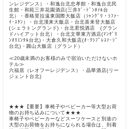
ンレジデンス）・和逸台北忠孝館・和逸台北民
生館・和苑三井花園酒店(三井ｶﾞｰﾃﾞﾝﾎﾃﾙ台
北）・香格里拉遠東国際大飯店（ｼｬﾝｸﾞﾘ・ﾗﾌｧｰ
ｲｰｽﾀﾝ）・台北漢来大飯店・台北喜来登大飯店
(シェラトングランド)・台北君悦酒店 (グラン
ドハイアット台北）・台北文華東方酒店(ﾏﾝﾀﾞﾘ
ﾝｵﾘｴﾝﾀﾙ台北)・大倉久和大飯店(ｵｰｸﾗﾌﾟﾚｽﾃｰｼﾞ
台北)・圓山大飯店（グランド）
≪20歳未満のお客様のみで宿泊いただけないホ
テル≫
六福居（レオフーレジデンス）・晶華酒店(リー
ジェント台北)
★★★【重要】車椅子やベビーカー等大型お荷
物のお持ち込みについて★★★
車椅子やベビーカーなどスーツケースと別途の
大型のお荷物をお持ちになられる場合は、到着