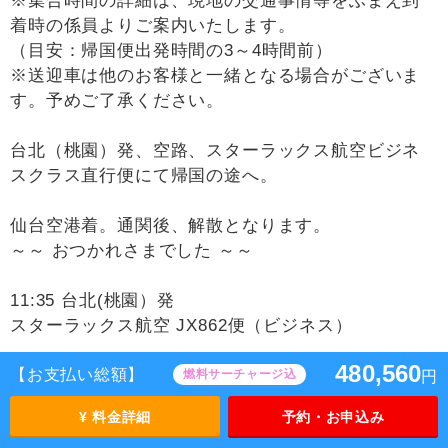
※集合時間の詳細は、現地の交通事情等をふまえ到
着時の係員よりご案内いたします。
（目安：帰国便出発時間の3～4時間前）
※送迎車は他のお客様と一緒となる場合がございま
す。予めご了承ください。
台北（桃園）発、空路、スターラックス航空ビジネ
スクラス直行便にて帰国の途へ。
仙台空港着。通関後、解散となります。
～～ おつかれさまでした ～～
11:35 台北(桃園）発
スターラックス航空 JX862便（ビジネス）
480,560
【お支払い総額】
16:00 仙台空港着
燃料サーチャージ込
円
¥ 料金詳細
予約・お申込み
時間帯の目安