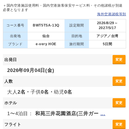
＋国内空港施設使用料・国内空港旅客保安サービス料・その他諸税が別途
必要となります
海外空港諸税等別
2026/8/29～
コース番号
BWT5TSA-13Q
設定期間
2027/5/17
出発地
仙台
目的地
アジア／台湾
ブランド
e-very HOE
旅行期間
5日間
出発日
変更
2026年09月04日(金)
人数
変更
大人
2名・
子供
0名・
幼児
0名
ホテル
変更
1〜4泊目：
和苑三井花園酒店(三井ガー
...
フライト
変更