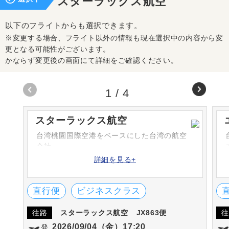
スターラックス航空
以下のフライトからも選択できます。
※変更する場合、フライト以外の情報も現在選択中の内容から変
更となる可能性がございます。
かならず変更後の画面にて詳細をご確認ください。
1
/
4
スターラックス航空
台湾桃園国際空港をベースにした台湾の航空
会社。
詳細を見る+
直行便
ビジネスクラス
往路
スターラックス航空
JX863便
往
2026/09/04（金）17:20
発