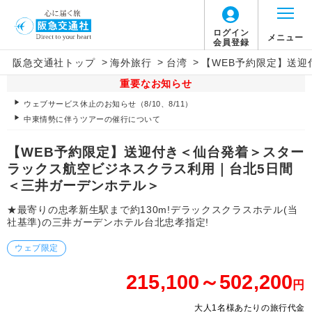
ログイン
メニュー
会員登録
>
>
>
阪急交通社トップ
海外旅行
台湾
【WEB予約限定】送
重要なお知らせ
ウェブサービス休止のお知らせ（8/10、8/11）
中東情勢に伴うツアーの催行について
【WEB予約限定】送迎付き＜仙台発着＞スター
ラックス航空ビジネスクラス利用｜台北5日間
＜三井ガーデンホテル＞
★最寄りの忠孝新生駅まで約130m!デラックスクラスホテル(当
社基準)の三井ガーデンホテル台北忠孝指定!
ウェブ限定
215,100～502,200
円
大人1名様あたりの旅行代金