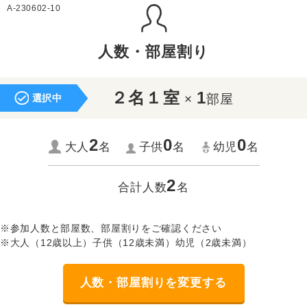
A-230602-10
人数・部屋割り
２名１室
1
×
部屋
選択中
2
0
0
大人
名
子供
名
幼児
名
2
合計人数
名
※参加人数と部屋数、部屋割りをご確認ください
※大人（12歳以上）子供（12歳未満）幼児（2歳未満）
人数・部屋割りを変更する