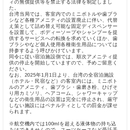
ィの無償提供等を禁止する法律を制定しまし
た。
台湾当局では、客室内でのミニボトルや歯ブラ
シなど各種アメニティの設置廃止に伴い、代替
え策として詰め替え可能な固定ディスペンサー
を設置して、ボディーソープやシャンプーを提
供するサービスへの転換を求めていくほか、歯
ブラシやなど個人使用各種衛生用品については
持参するよう呼びかけています。
同令に従い宿泊施設側では、順次アメニティ提
供の停止を開始していますので、予めご留意く
ださい。
なお、2025年1月1日より、台湾の全宿泊施設
（ホテル・民宿など）の客室内には、ミニボト
ルのアメニティ、歯ブラシ・歯磨き粉、ひげそ
り用カミソリ、ヘアコーム、シャワーキャップ
などの衛生用品の設置は完全に停止され、厳守
しない施設にはペナルティとしての罰金が課せ
られます。
※航空機内では100mlを超える液体物の持ち込
みはできませんので、スーツケースなど受託手