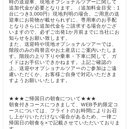
時の送迎車、現地オプショナルツアーに関して
追加代金が必要となります。（追加料金目安：1
台につき3,000円）現地判明の場合、ご用意の送
迎車にお荷物が載せられずに、専用車のお手配
となりさらに追加代金をご請求する場合がござ
いますので、必ずご出発1か月前までに当社にお
知らせをお願い致します。
また、送迎時や現地オプショナルツアーでは、
階段のみの両替店やお土産店にご案内いたしま
す。階段の上り下りや乗車・下車に関して、ガ
イドはお手伝いできかねます。上記ご確認の
上、送迎やオプショナルツアーのご参加はご遠
慮いただくか、お客様ご自身で対応いただきま
すようお願いいたします。
★★★ご帰国日の朝食について★★★
朝食付きコースにつきまして、WEB予約限定コ
ースについては、フライトのお時間によりお召
し上がりいただけない場合があるため、一律ご
帰国日の朝食を×で記載させていただいておりま
す。