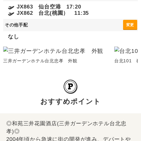
JX863 仙台空港 17:20
JX862 台北(桃園） 11:35
その他手配
変更
なし
三井ガーデンホテル台北忠孝 外観
台北101 
おすすめポイント
◎和苑三井花園酒店(三井ガーデンホテル台北忠
孝)◎
2004年頃から急速に街の開発が進み、デパートや