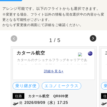
アレンジ可能です。以下のフライトからも選択できます。
※変更する場合、フライト以外の情報も現在選択中の内容から変
更となる可能性がございます。
かならず変更後の画面にて詳細をご確認ください。
1
/
5
カタール航空
カタールのナショナルフラッグキャリアであ
るカタール航空。首都ドーハにあるハマド空
港を本拠地とし、コードシェアも含め150以上
詳細を見る+
の都市へ運航を行っている。機内サービスの
評価は国際的にも高く、数々の賞を受賞して
いる。
乗り継ぎ便
エコノミークラス
往路
カタール航空
QR809便
往
2026/09/09（水）17:25
発