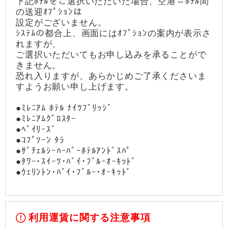
下記ﾎﾃﾙをご選択いただいた場合、空港⇔ﾎﾃﾙ間
の送迎ｵﾌﾟｼｮﾝは
設定がございません。
ｼｽﾃﾑの都合上、画面にはｵﾌﾟｼｮﾝの案内が表示さ
れますが、
ご選択いただいてもお申し込みを承ることがで
きません。
恐れ入りますが、あらかじめご了承くださいま
すようお願い申し上げます。
●ﾐﾚﾆｱﾑ ﾎﾃﾙ ﾅｲﾂﾌﾞﾘｯｼﾞ
●ﾐﾚﾆｱﾑｸﾞﾛｽﾀｰ
●ﾍﾞｲﾘｰｽﾞ
●ｺﾌﾟｿｰﾝ ﾀﾗ
●ｻﾞﾁｪﾙｼｰﾊｰﾊﾞｰﾎﾃﾙｱﾝﾄﾞｽﾊﾟ
●ﾀﾜｰ･ｽｲｰﾂ･ﾊﾞｲ･ﾌﾞﾙｰｵｰｷｯﾄﾞ
●ｳｪﾘﾝﾄﾝ･ﾊﾞｲ･ﾌﾞﾙｰ･ｵｰｷｯﾄﾞ
利用運賃に関する注意事項