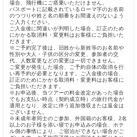
場合、飛行機にご搭乗いただけません。
パスポートに記載されているローマ字のお名前
のつづりや姓と名の順番をお間違えのないよう
ご入力ください。
ご入金後に間違いが判明した場合、訂正のため
にかかる取消料・変更料はお客様にご負担いた
だきます。
※ご予約完了後は、旧姓から新姓等のお名前や
性別や大人・子供の区分の変更、参加者の交
代、人数変更などの変更は一切できません。
ご変更が発生した場合、ご予約自体の取消を行
い再予約が必要となります。ご入金後の場合、
訂正のためにかかる取消料・変更料はお客様に
ご負担いただきます。
※お申込後、当ツアーの料金改定があった場合
でもお支払い時点（契約成立時）の旅行代金が
適用となり、改定に伴う追加徴収または返金は
ございません。
※未成年者同士のご参加、外国籍のお客様、2名
以上のお子様を添い寝でお申込みの場合、ホテ
ル側の事情により、ご宿泊ができない場合がご