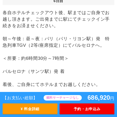
6日目
各自ホテルチェックアウト後、駅まではご自身でお
越し頂きます。ご出発までに駅にてチェックイン手
続きをお済ませください。
朝～午後：昼～夜：パリ（パリ・リヨン駅）発 特
急列車TGV（2等/座席指定）にてバルセロナへ。
＜所要：約6時間30分～7時間＞
バルセロナ（サンツ駅）発 着
着後、ご自身にてホテルまでお越しください。
686,920
ホテル着後、事前にお渡しする予約確認書(ホテルバ
【お支払い総額】
燃料サーチャージなし
円
ウチャー)をフロントでご提示の上、
¥ 料金詳細
予約・お申込み
チェックインをお願い致します。