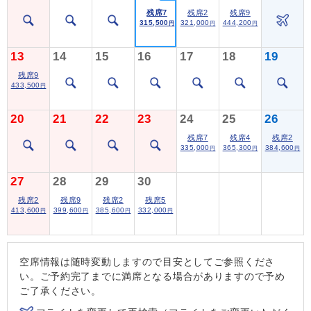
残席7
残席2
残席9
315,500
321,000
444,200
円
円
円
13
14
15
16
17
18
19
残席9
433,500
円
20
21
22
23
24
25
26
残席7
残席4
残席2
335,000
365,300
384,600
円
円
円
27
28
29
30
残席2
残席9
残席2
残席5
413,600
399,600
385,600
332,000
円
円
円
円
空席情報は随時変動しますので目安としてご参照くださ
い。ご予約完了までに満席となる場合がありますので予め
ご了承ください。