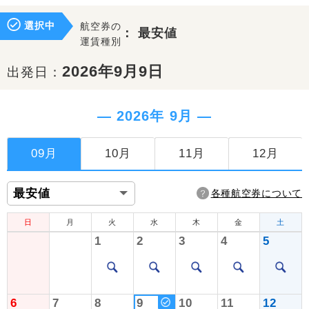
選択中
航空券の
：
最安値
運賃種別
2026年9月9日
出発日：
― 2026年 9月 ―
09月
10月
11月
12月
各種航空券について
日
月
火
水
木
金
土
1
2
3
4
5
6
7
8
9
10
11
12