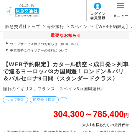
ログイン
メニュー
会員登録
>
>
>
阪急交通社トップ
海外旅行
スペイン
【WEB予約限定
重要なお知らせ
ウェブサービス休止のお知らせ（8/10、8/11）
中東情勢に伴うツアーの催行について
【WEB予約限定】カタール航空＜成田発＞列車
で巡るヨーロッパ3カ国周遊！ロンドン＆パリ
＆バルセロナ9日間〈スタンダードクラス〉
憧れのイギリス、フランス、スペイン3カ国周遊旅♪
ウェブ限定
航空会社指定
304,300～785,400
円
大人1名様あたりの旅行代金