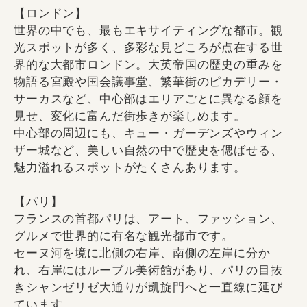
【ロンドン】
世界の中でも、最もエキサイティングな都市。観
光スポットが多く、多彩な見どころが点在する世
界的な大都市ロンドン。大英帝国の歴史の重みを
物語る宮殿や国会議事堂、繁華街のピカデリー・
サーカスなど、中心部はエリアごとに異なる顔を
見せ、変化に富んだ街歩きが楽しめます。
中心部の周辺にも、キュー・ガーデンズやウィン
ザー城など、美しい自然の中で歴史を偲ばせる、
魅力溢れるスポットがたくさんあります。
【パリ】
フランスの首都パリは、アート、ファッション、
グルメで世界的に有名な観光都市です。
セーヌ河を境に北側の右岸、南側の左岸に分か
れ、右岸にはルーブル美術館があり、パリの目抜
きシャンゼリゼ大通りが凱旋門へと一直線に延び
ています。