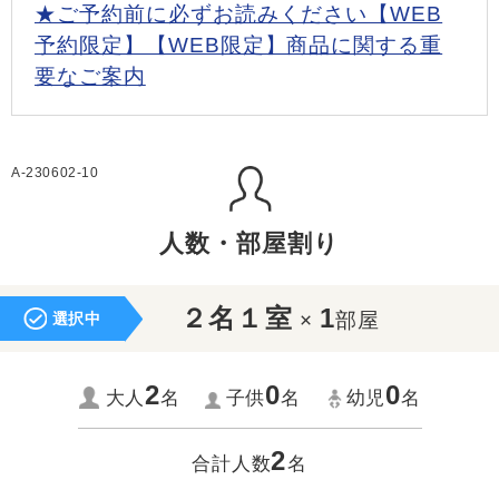
★ご予約前に必ずお読みください【WEB
予約限定】【WEB限定】商品に関する重
要なご案内
A-230602-10
人数・部屋割り
２名１室
1
×
部屋
選択中
2
0
0
大人
名
子供
名
幼児
名
2
合計人数
名