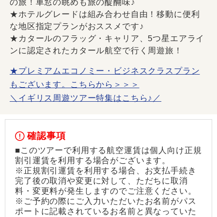
の旅！車窓の眺めも旅の醍醐味♪
★ホテルグレードは組み合わせ自由！移動に便利
な地区指定プランがおススメです♪
★カタールのフラッグ・キャリア、5つ星エアライ
ンに認定されたカタール航空で行く周遊旅！
★プレミアムエコノミー・ビジネスクラスプラン
もございます。こちらから＞＞＞
＼イギリス周遊ツアー特集はこちら♪／
確認事項
■このツアーで利用する航空運賃は個人向け正規
割引運賃を利用する場合がございます。
※正規割引運賃を利用する場合、お支払手続き
完了後の取消や変更に対して、ただちに取消
料・変更料が発生しますのでご注意ください。
※ご予約の際にご入力いただいたお名前がパス
ポートに記載されているお名前と異なっていた