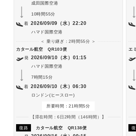
成田国際空港
10時間55分
2026/09/09（水）22:20
着
ハマド国際空港
＜ 乗り継ぎ：2時間55分 ＞
カタール航空
QR103便
エ
2026/09/10（木）01:15
発
ハマド国際空港
7時間15分
2026/09/10（木）06:30
着
ロンドン(ヒースロー)
所要時間：21時間5分
【滞在時間：6日2時間（146時間）】
復路
カタール航空
QR138便
復