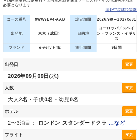
＋国内空港施設使用料・国内空港旅客保安サービス料・その他諸税が別途
必要となります
海外空港諸税等別
コース番号
9WW9EV4-AAB
設定期間
2026/9/9～2027/5/31
ヨーロッパ／スペイ
出発地
東京（成田）
目的地
ン・フランス・イギリ
ス
ブランド
e-very HTE
旅行期間
9日間
出発日
変更
2026年09月09日(水)
人数
変更
大人
2名・
子供
0名・
幼児
0名
ホテル
変更
2〜3泊目：
ロンドン スタンダードクラ
...など
フライト
変更