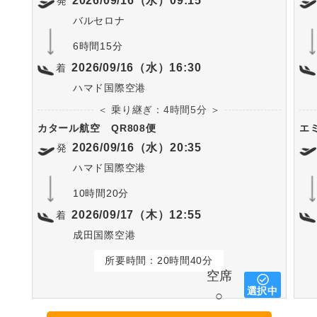
2026/09/16（水）09:15
発
バルセロナ
6時間15分
2026/09/16（水）16:30
着
ハマド国際空港
＜ 乗り継ぎ：4時間5分 ＞
カタール航空
QR808便
エ
2026/09/16（水）20:35
発
ハマド国際空港
10時間20分
2026/09/17（木）12:55
着
成田国際空港
所要時間：20時間40分
空席
選択中
○