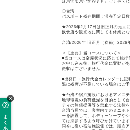
は責任を負いかねます。ご了承く
〇台湾
パスポート残存期間：滞在予定日
★2026年2月17日は旧正月の
飲食店や観光地に関しても休業と
台湾/2026年 旧正月（春節）2026
＜【重要】当コースについて＞
■当コースは空席状況に応じて旅行
お申し込み後、旅行代金に変動が
徴収はございません。
■出発日・旅行代金カレンダーに記
際に残席が不足している場合はご
★台湾の宿泊施設におけるアメニ
地球環境の負荷低減を目的として
ティの無償提供等を禁止する法律
台湾当局では、客室内でのミニボ
ーを設置して、ボディーソープや
ては持参するよう呼びかけていま
同令に従い宿泊施設側では、順次