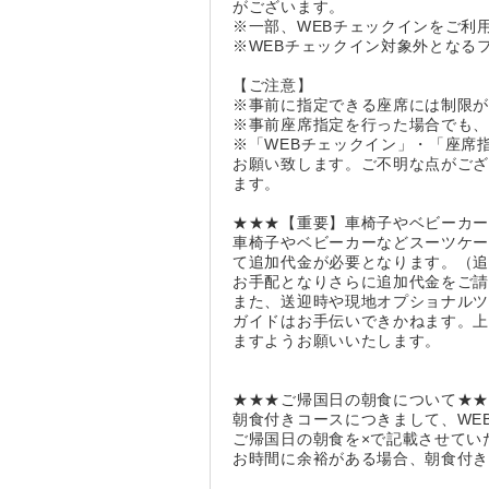
がございます。
※一部、WEBチェックインをご利
※WEBチェックイン対象外となる
【ご注意】
※事前に指定できる座席には制限
※事前座席指定を行った場合でも
※「WEBチェックイン」・「座席
お願い致します。ご不明な点がご
ます。
★★★【重要】車椅子やベビーカ
車椅子やベビーカーなどスーツケ
て追加代金が必要となります。（追
お手配となりさらに追加代金をご請
また、送迎時や現地オプショナル
ガイドはお手伝いできかねます。
ますようお願いいたします。
★★★ご帰国日の朝食について★
朝食付きコースにつきまして、WE
ご帰国日の朝食を×で記載させてい
お時間に余裕がある場合、朝食付