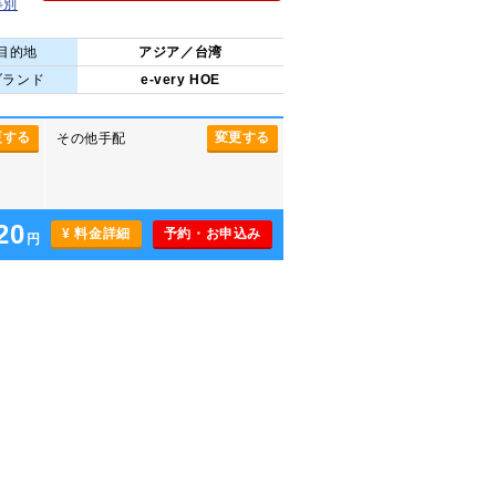
等別
目的地
アジア／台湾
ブランド
e-very HOE
更する
変更する
その他手配
20
¥ 料金詳細
予約・お申込み
円