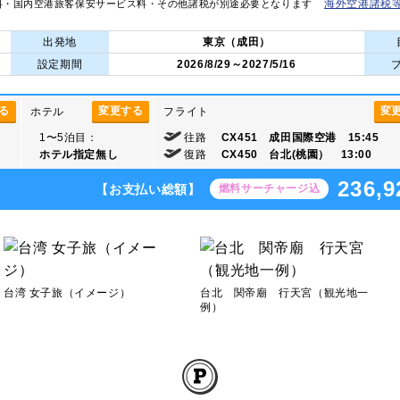
海外空港諸税
料・国内空港旅客保安サービス料・その他諸税が別途必要となります
出発地
東京（成田）
設定期間
2026/8/29～2027/5/16
る
変更する
変
ホテル
フライト
1〜5泊目：
往路
CX451 成田国際空港 15:45
ホテル指定無し
復路
CX450 台北(桃園） 13:00
236,9
【お支払い総額】
燃料サーチャージ込
台湾 女子旅（イメージ）
台北 関帝廟 行天宮（観光地一
例）