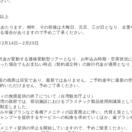
ださい。
数以上
元旦にあたります。例年、その前後は大晦日、元旦、三が日となり、企
なる場合がありますので予めご了承ください。
年2月14日～2月23日
代金が変動する価格変動型ツアーとなり、お申込み時期・空席状況
あった場合でもお支払い時点（契約成立時）の旅行代金が適用となり
載の残席は目安であり、最新ではありません。ご予約途中に最新の
予約いただけません。予めご了承ください。
ティの無償提供の終了について（台湾観光庁より）
台湾の政府では、宿泊施設におけるプラスチック製品使用削減策とし
を制定しました。
トルや歯ブラシなど各種アメニティの設置廃止に伴い、代替え策とし
シャンプーを提供するサービスへの転換を求めていくほか、歯ブラシ
す。
アメニティ提供の停止を開始していますので、予めご留意ください。