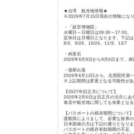
★台湾 観光地情報★
※2026年7月15日現在の情報
・「故宮博物院」
火曜日～日曜日は09:00～17:0
定休日は月曜日となります。下記
8/3、9/28、10/26、11/9、12/7
・肉形石
2026年6月9日から9月6日まで
・翡翠白菜
2026年6月12日から、北部院区
※上記期間は変更となる可能性が
【2027年旧正月について】
2026年2月6日は旧正月の元旦
食店や観光地に関しても休業とな
【パスポートの残存期間について
渡航国によりまして、必要な旅券
日本国籍の方は下記の通りとなり
パスポートの残存有効期限の不足