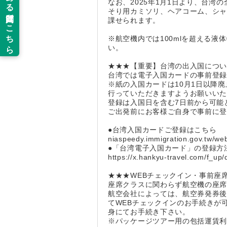
なお、2025年1月1日より、台
そり用カミソリ、ヘアコーム、シ
課せられます。
※航空機内では100mlを超える
い。
★★★【重要】台湾の出入国につ
台湾では電子入国カードの事前登
※紙の入国カードは10月1日以降
行っていただきますようお願いい
登録は入国日を含む7日前から可能
ご出発前にお客様ご自身で事前に
●台湾入国カードご登録はこちら
niaspeedy.immigration.gov.tw/we
●「台湾電子入国カード」の登録方
https://x.hankyu-travel.com/f_up
★★★WEBチェックイン・事前座
座席クラスに関わらず航空機の座
航空会社によっては、航空券発券後
てWEBチェックインのお手続きが
身にてお手続き下さい。
※パッケージツアー用の包括運賃