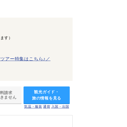
します）
ツアー特集はこちら♪／
観光ガイド・
料請求
きません
旅の情報を見る
気温・服装
通貨
入国・出国