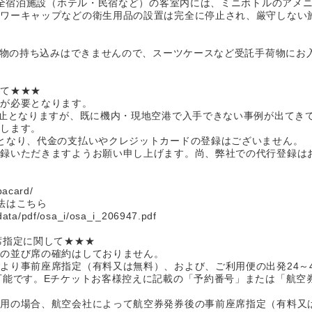
湾の全宿泊施設（ホテル・民宿など）の客室内には、ミニボトルのアメ
ャワーキャップなどの衛生用品の設置は完全に停止され、厳守しない
液体物の持ち込みはできませんので、スーツケースなど受託手荷物にお
いて★★★
録が必要となります。
廃止となりますが、既に機内・現地空港で入手できない事例が出てき
たします。
となり、代金の支払いやクレジットカードの登録はございません。
登録いただきますようお願い申し上げます。尚、弊社での代行登録は
bacard/
法はこちら
/data/pdf/osa_i/osa_i_206947.pdf
席指定に関して★★★
席の並び席の確約はしておりません。
より事前座席指定（有料又は無料）、および、ご利用便の出発24～
可能です。Eチケットお客様控えに記載の「予約番号」または「航空
利用の場合、航空会社によって航空券発券後の事前座席指定（有料又