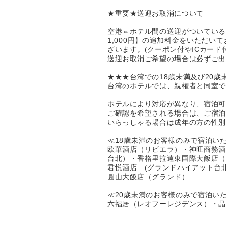
★重要★送迎お取消について
空港⇔ホテル間の送迎がついてい
1,000円】の追加料金をいただ
ざいます。(クーポン付やICカード
送迎お取消ご希望の場合は必ずご
★★★台湾での18歳未満及び20
台湾のホテルでは、親権者と同室で
ホテルにより対応が異なり、宿泊
ご確認を希望される場合は、ご宿泊
いらっしゃる場合は成年の方の性
≪18歳未満のお客様のみで宿泊い
欧華酒店（リビエラ）・神旺商務酒
台北）・香格里拉遠東国際大飯店（
君悦酒店 (グランドハイアット台
圓山大飯店（グランド）
≪20歳未満のお客様のみで宿泊い
六福居（レオフーレジデンス）・晶