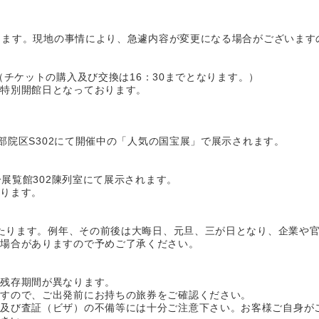
になります。現地の事情により、急遽内容が変更になる場合がございま
0。（チケットの購入及び交換は16：30までとなります。）
は特別開館日となっております。
、南部院区S302にて開催中の「人気の国宝展」で展示されます。
第一展覧館302陳列室にて展示されます。
あります。
にあたります。例年、その前後は大晦日、元旦、三が日となり、企業や
る場合がありますので予めご了承ください。
】
の残存期間が異なります。
ますので、ご出発前にお持ちの旅券をご確認ください。
、及び査証（ビザ）の不備等には十分ご注意下さい。お客様ご自身が