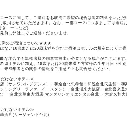
るコースに関して、ご送迎をお取消ご希望の場合は追加料金をいただ
いてお取消させていただきます。なお、一部コースにつきましては送迎
付きコースなど)
出発前に弊社までご連絡くださいませ。
歳未満のご宿泊について★★★
はない18歳または20歳未満を含むご宿泊はホテルの規定によりご
可能な場合でも親権者様の同意書提出が必要となる場合がございます
希望ホテルに加え、18歳または20歳未満の方皆様の生年月日・性
別・未成年者との関係の情報をご用意の上お問合せください。
ただけないホテル≫
店（サンワンレジデンス）・和逸台北忠孝館・和逸台北民生館・和
シャングリ・ラファーイースタン）・台北漢来大飯店・台北喜来登大
北）・台北文華東方酒店(マンダリンオリエンタル台北)・大倉久和大
ただけないホテル≫
華酒店(リージェント台北)