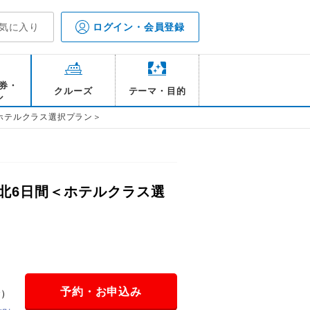
気に入り
ログイン・会員登録
券・
クルーズ
テーマ・目的
ル
ホテルクラス選択プラン＞
北6日間＜ホテルクラス選
予約・お申込み
金）