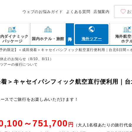
お
ウェブのお悩みガイド
よくある質問
店舗案内
海外
国内ダイナミック
海外航空
国内ホテル・旅館
海外ツアー
パッケージ
ホテ
B予約限定】＜成田発着＞キャセイパシフィック航空直行便利用｜台北6日間＜
止のお知らせ（8/10、8/11）
ツアーの催行について
発着＞キャセイパシフィック航空直行便利用｜台
ペースでご旅行をお楽しみいただけます！
0,100～751,700
円
（大人1名様あたりの旅行代