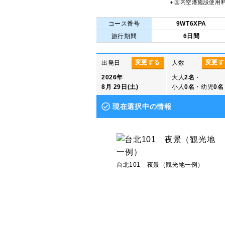
＋国内空港施設使用
コース番号
9WT6XPA
旅行期間
6日間
変更する
変更す
出発日
人数
2026年
大人
2名
・
8月 29日(土)
小人
0名
・幼児
0名
現在選択中の情報
台北101 夜景（観光地一例）