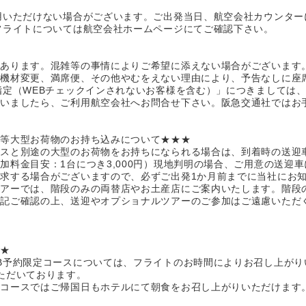
用いただけない場合がございます。ご出発当日、航空会社カウンター
フライトについては航空会社ホームページにてご確認下さい。
があります。混雑等の事情によりご希望に添えない場合がございます
、機材変更、満席便、その他やむをえない理由により、予告なしに座
指定（WEBチェックインされないお客様を含む）」につきましては
ざいましたら、ご利用航空会社へお問合せ下さい。阪急交通社ではお
ー等大型お荷物のお持ち込みについて★★★
ースと別途の大型のお荷物をお持ちになられる場合は、到着時の送迎
加料金目安：1台につき3,000円）現地判明の場合、ご用意の送迎
求する場合がございますので、必ずご出発1か月前までに当社にお
ツアーでは、階段のみの両替店やお土産店にご案内いたします。階段
上記ご確認の上、送迎やオプショナルツアーのご参加はご遠慮いただ
★★
B予約限定コースについては、フライトのお時間によりお召し上がり
ただいております。
きコースではご帰国日もホテルにて朝食をお召し上がりいただけます