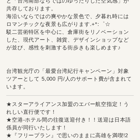
と「台湾南部ならではのゆったりした空気感」が
共存しております。
海沿いならではの爽やかな景色で、夕暮れ時には
ロマンチックな夜景も広がります.+*:゜☆
駁二芸術特区を中心に、倉庫街をリノベーション
した、現代アート、雑貨、デザインショップなど
が並び、感性を刺激する街歩きも楽しめます♪
台湾観光庁の「最愛台湾紀行キャンペーン」対象
ツアーとして 5,000 円/人のサポート費が含まれて
います。
★スターアライアンス加盟のエバー航空指定！う
れしい直行便です！
★空港-ホテル間の往復送迎付き！！送迎は日本語
係員が同行いたします！
★『フリープラン』で思いのままに高雄を満喫!2