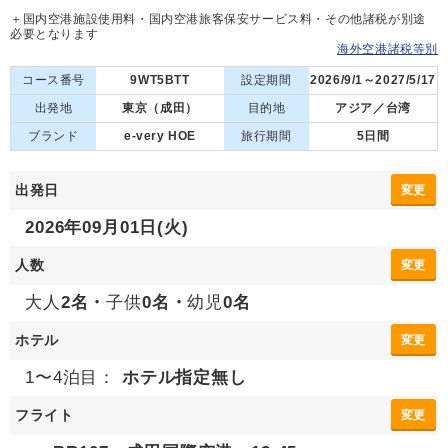
＋国内空港施設使用料・国内空港旅客保安サービス料・その他諸税が別途
必要となります
海外空港諸税等別
コース番号
9WT5BTT
設定期間
2026/9/1～2027/5/17
出発地
東京（成田）
目的地
アジア／台湾
ブランド
e-very HOE
旅行期間
5日間
出発日
変更
2026年09月01日(火)
人数
変更
大人
2名・
子供
0名・
幼児
0名
ホテル
変更
1〜4泊目：
ホテル指定無し
フライト
変更