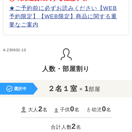
★ご予約前に必ずお読みください【WEB
予約限定】【WEB限定】商品に関する重
要なご案内
A-230602-10
人数・部屋割り
２名１室
1
×
部屋
選択中
2
0
0
大人
名
子供
名
幼児
名
2
合計人数
名