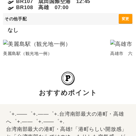
BR107 成田国際空港 12:45
BR108 高雄 07:00
その他手配
変更
なし
美麗島駅（観光地一例）
高雄市 六
おすすめポイント
゜+.――゜+.――゜+.台湾南部最大の港町・高雄
へ゜+.――゜+.――゜+.
台湾南部最大の港町・高雄!「港町らしい開放感」