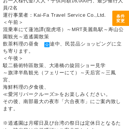
お一人様代金/大人・子供同額16,000円、最少催行人
員/2名
運行事業者：Kai-Fa Travel Service Co.,Ltd.
条件
変更
＜午前＞
混乗車にて蓮池譚(龍虎塔）～MRT美麗島駅～寿山公
園観光～逍遙園散策
飲茶料理の昼食
途中、民芸品ショッピングに立
ち寄ります。
＜午後＞
駁二藝術特區散策、大港橋の旋回ショー見学
～旗津半島観光（フェリーにて）～天后宮～三鳳
宮、
海鮮料理の夕食後、
≪愛河リバークルーズ≫をお楽しみください。
その後、南部最大の夜市「六合夜市」にご案内致し
ます。
※逍遙園は月曜日及び台湾の祭日は定休日となるた