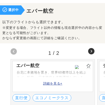
選択中
エバー航空
以下のフライトからも選択できます。
※変更する場合、フライト以外の情報も現在選択中の内容から変
更となる可能性がございます。
かならず変更後の画面にて詳細をご確認ください。
1
/
2
エバー航空
台北に本拠地を置き、世界60都市以上を結ぶ
エバー航空。 日本路線も多数運航していま
す。航空会社としては初めてサンリオと提携
詳細を見る+
しました。
直行便
エコノミークラス