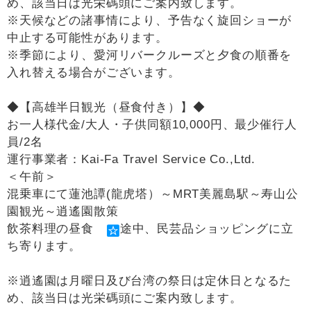
め、該当日は光栄碼頭にご案内致します。
※天候などの諸事情により、予告なく旋回ショーが
中止する可能性があります。
※季節により、愛河リバークルーズと夕食の順番を
入れ替える場合がございます。
◆【高雄半日観光（昼食付き）】◆
お一人様代金/大人・子供同額10,000円、最少催行人
員/2名
運行事業者：Kai-Fa Travel Service Co.,Ltd.
＜午前＞
混乗車にて蓮池譚(龍虎塔）～MRT美麗島駅～寿山公
園観光～逍遙園散策
飲茶料理の昼食
途中、民芸品ショッピングに立
ち寄ります。
※逍遙園は月曜日及び台湾の祭日は定休日となるた
め、該当日は光栄碼頭にご案内致します。