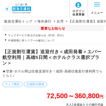
ログイン
メニュー
会員登録
>
>
>
阪急交通社トップ
海外旅行
台湾
【正規割引運賃】送迎
重要なお知らせ
ウェブサービス休止のお知らせ（8/10、8/11）
中東情勢に伴うツアーの催行について
【正規割引運賃】送迎付き＜成田発着＞エバー
航空利用｜高雄5日間＜ホテルクラス選択プラ
ン＞
★空港-ホテル間は往復送迎付き！成田-高雄往復直行便利用でら
くらく♪
ウェブ限定
正規割引運賃
72,500～360,800
円
大人1名様あたりの旅行代金