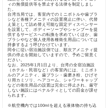
ィの無償提供等を禁止する法律を制定しまし
た。
台湾当局では、客室内でのミニボトルや歯ブラ
シなど各種アメニティの設置廃止に伴い、代替
え策として詰め替え可能な固定ディスペンサー
を設置して、ボディーソープやシャンプーを提
供するサービスへの転換を求めていくほか、歯
ブラシやなど個人使用各種衛生用品については
持参するよう呼びかけています。
同令に従い宿泊施設側では、順次アメニティ提
供の停止を開始していますので、予めご留意く
ださい。
なお、2025年1月1日より、台湾の全宿泊施設
（ホテル・民宿など）の客室内には、ミニボト
ルのアメニティ、歯ブラシ・歯磨き粉、ひげそ
り用カミソリ、ヘアコーム、シャワーキャップ
などの衛生用品の設置は完全に停止され、厳守
しない施設にはペナルティとしての罰金が課せ
られます。
※航空機内では100mlを超える液体物の持ち込