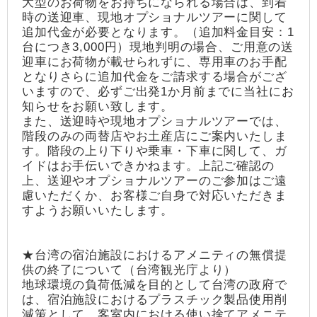
大型のお荷物をお持ちになられる場合は、到着
時の送迎車、現地オプショナルツアーに関して
追加代金が必要となります。（追加料金目安：1
台につき3,000円）現地判明の場合、ご用意の送
迎車にお荷物が載せられずに、専用車のお手配
となりさらに追加代金をご請求する場合がござ
いますので、必ずご出発1か月前までに当社にお
知らせをお願い致します。
また、送迎時や現地オプショナルツアーでは、
階段のみの両替店やお土産店にご案内いたしま
す。階段の上り下りや乗車・下車に関して、ガ
イドはお手伝いできかねます。上記ご確認の
上、送迎やオプショナルツアーのご参加はご遠
慮いただくか、お客様ご自身で対応いただきま
すようお願いいたします。
★台湾の宿泊施設におけるアメニティの無償提
供の終了について（台湾観光庁より）
地球環境の負荷低減を目的として台湾の政府で
は、宿泊施設におけるプラスチック製品使用削
減策として、客室内における使い捨てアメニテ