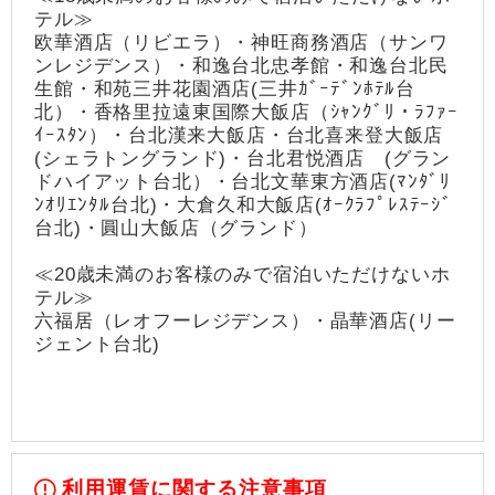
テル≫
欧華酒店（リビエラ）・神旺商務酒店（サンワ
ンレジデンス）・和逸台北忠孝館・和逸台北民
生館・和苑三井花園酒店(三井ｶﾞｰﾃﾞﾝﾎﾃﾙ台
北）・香格里拉遠東国際大飯店（ｼｬﾝｸﾞﾘ・ﾗﾌｧｰ
ｲｰｽﾀﾝ）・台北漢来大飯店・台北喜来登大飯店
(シェラトングランド)・台北君悦酒店 (グラン
ドハイアット台北）・台北文華東方酒店(ﾏﾝﾀﾞﾘ
ﾝｵﾘｴﾝﾀﾙ台北)・大倉久和大飯店(ｵｰｸﾗﾌﾟﾚｽﾃｰｼﾞ
台北)・圓山大飯店（グランド）
≪20歳未満のお客様のみで宿泊いただけないホ
テル≫
六福居（レオフーレジデンス）・晶華酒店(リー
ジェント台北)
利用運賃に関する注意事項